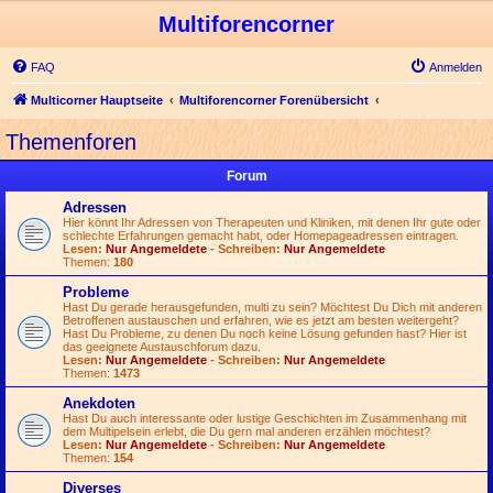
Multiforencorner
FAQ
Anmelden
Multicorner Hauptseite
Multiforencorner Forenübersicht
Themenforen
Forum
Adressen
Hier könnt Ihr Adressen von Therapeuten und Kliniken, mit denen Ihr gute oder
schlechte Erfahrungen gemacht habt, oder Homepageadressen eintragen.
Lesen:
Nur Angemeldete
- Schreiben:
Nur Angemeldete
Themen:
180
Probleme
Hast Du gerade herausgefunden, multi zu sein? Möchtest Du Dich mit anderen
Betroffenen austauschen und erfahren, wie es jetzt am besten weitergeht?
Hast Du Probleme, zu denen Du noch keine Lösung gefunden hast? Hier ist
das geeignete Austauschforum dazu.
Lesen:
Nur Angemeldete
- Schreiben:
Nur Angemeldete
Themen:
1473
Anekdoten
Hast Du auch interessante oder lustige Geschichten im Zusammenhang mit
dem Multipelsein erlebt, die Du gern mal anderen erzählen möchtest?
Lesen:
Nur Angemeldete
- Schreiben:
Nur Angemeldete
Themen:
154
Diverses