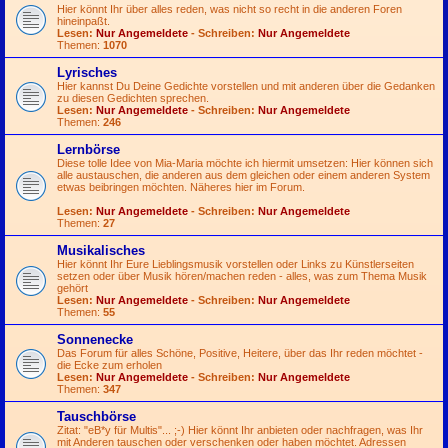
Hier könnt Ihr über alles reden, was nicht so recht in die anderen Foren
hineinpaßt.
Lesen:
Nur Angemeldete
- Schreiben:
Nur Angemeldete
Themen:
1070
Lyrisches
Hier kannst Du Deine Gedichte vorstellen und mit anderen über die Gedanken
zu diesen Gedichten sprechen.
Lesen:
Nur Angemeldete
- Schreiben:
Nur Angemeldete
Themen:
246
Lernbörse
Diese tolle Idee von Mia-Maria möchte ich hiermit umsetzen: Hier können sich
alle austauschen, die anderen aus dem gleichen oder einem anderen System
etwas beibringen möchten. Näheres hier im Forum.
Lesen:
Nur Angemeldete
- Schreiben:
Nur Angemeldete
Themen:
27
Musikalisches
Hier könnt Ihr Eure Lieblingsmusik vorstellen oder Links zu Künstlerseiten
setzen oder über Musik hören/machen reden - alles, was zum Thema Musik
gehört
Lesen:
Nur Angemeldete
- Schreiben:
Nur Angemeldete
Themen:
55
Sonnenecke
Das Forum für alles Schöne, Positive, Heitere, über das Ihr reden möchtet -
die Ecke zum erholen
Lesen:
Nur Angemeldete
- Schreiben:
Nur Angemeldete
Themen:
347
Tauschbörse
Zitat: "eB*y für Multis"...
;-)
Hier könnt Ihr anbieten oder nachfragen, was Ihr
mit Anderen tauschen oder verschenken oder haben möchtet. Adressen