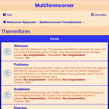
Multiforencorner
FAQ
Anmelden
Multicorner Hauptseite
Multiforencorner Forenübersicht
Themenforen
Forum
Adressen
Hier könnt Ihr Adressen von Therapeuten und Kliniken, mit denen Ihr gute oder
schlechte Erfahrungen gemacht habt, oder Homepageadressen eintragen.
Lesen:
Nur Angemeldete
- Schreiben:
Nur Angemeldete
Themen:
180
Probleme
Hast Du gerade herausgefunden, multi zu sein? Möchtest Du Dich mit anderen
Betroffenen austauschen und erfahren, wie es jetzt am besten weitergeht?
Hast Du Probleme, zu denen Du noch keine Lösung gefunden hast? Hier ist
das geeignete Austauschforum dazu.
Lesen:
Nur Angemeldete
- Schreiben:
Nur Angemeldete
Themen:
1473
Anekdoten
Hast Du auch interessante oder lustige Geschichten im Zusammenhang mit
dem Multipelsein erlebt, die Du gern mal anderen erzählen möchtest?
Lesen:
Nur Angemeldete
- Schreiben:
Nur Angemeldete
Themen:
154
Diverses