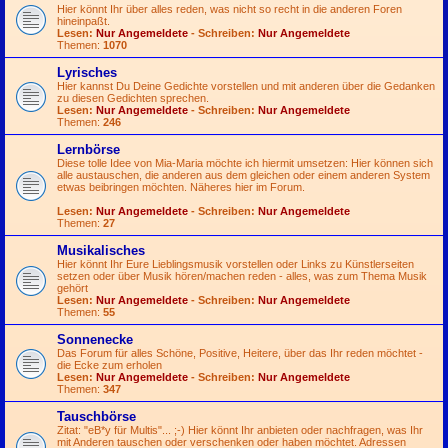
Hier könnt Ihr über alles reden, was nicht so recht in die anderen Foren
hineinpaßt.
Lesen:
Nur Angemeldete
- Schreiben:
Nur Angemeldete
Themen:
1070
Lyrisches
Hier kannst Du Deine Gedichte vorstellen und mit anderen über die Gedanken
zu diesen Gedichten sprechen.
Lesen:
Nur Angemeldete
- Schreiben:
Nur Angemeldete
Themen:
246
Lernbörse
Diese tolle Idee von Mia-Maria möchte ich hiermit umsetzen: Hier können sich
alle austauschen, die anderen aus dem gleichen oder einem anderen System
etwas beibringen möchten. Näheres hier im Forum.
Lesen:
Nur Angemeldete
- Schreiben:
Nur Angemeldete
Themen:
27
Musikalisches
Hier könnt Ihr Eure Lieblingsmusik vorstellen oder Links zu Künstlerseiten
setzen oder über Musik hören/machen reden - alles, was zum Thema Musik
gehört
Lesen:
Nur Angemeldete
- Schreiben:
Nur Angemeldete
Themen:
55
Sonnenecke
Das Forum für alles Schöne, Positive, Heitere, über das Ihr reden möchtet -
die Ecke zum erholen
Lesen:
Nur Angemeldete
- Schreiben:
Nur Angemeldete
Themen:
347
Tauschbörse
Zitat: "eB*y für Multis"...
;-)
Hier könnt Ihr anbieten oder nachfragen, was Ihr
mit Anderen tauschen oder verschenken oder haben möchtet. Adressen