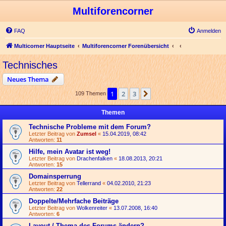
Multiforencorner
FAQ
Anmelden
Multicorner Hauptseite
Multiforencorner Forenübersicht
Technisches
Neues Thema
1
2
3
Nächste
109 Themen
Themen
Technische Probleme mit dem Forum?
Letzter Beitrag von
Zumsel
«
15.04.2019, 08:42
Antworten:
11
Hilfe, mein Avatar ist weg!
Letzter Beitrag von
Drachenfalken
«
18.08.2013, 20:21
Antworten:
15
Domainsperrung
Letzter Beitrag von
Tellerrand
«
04.02.2010, 21:23
Antworten:
22
Doppelte/Mehrfache Beiträge
Letzter Beitrag von
Wolkenreiter
«
13.07.2008, 16:40
Antworten:
6
Layout / Thema des Forums ändern?