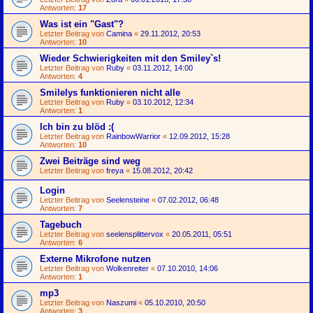
Antworten:
17
Was ist ein "Gast"?
Letzter Beitrag von
Camina
«
29.11.2012, 20:53
Antworten:
10
Wieder Schwierigkeiten mit den Smiley`s!
Letzter Beitrag von
Ruby
«
03.11.2012, 14:00
Antworten:
4
Smilelys funktionieren nicht alle
Letzter Beitrag von
Ruby
«
03.10.2012, 12:34
Antworten:
1
Ich bin zu blöd :(
Letzter Beitrag von
RainbowWarrior
«
12.09.2012, 15:28
Antworten:
10
Zwei Beiträge sind weg
Letzter Beitrag von
freya
«
15.08.2012, 20:42
Login
Letzter Beitrag von
Seelensteine
«
07.02.2012, 06:48
Antworten:
7
Tagebuch
Letzter Beitrag von
seelensplittervox
«
20.05.2011, 05:51
Antworten:
6
Externe Mikrofone nutzen
Letzter Beitrag von
Wolkenreiter
«
07.10.2010, 14:06
Antworten:
1
mp3
Letzter Beitrag von
Naszumi
«
05.10.2010, 20:50
Antworten:
3