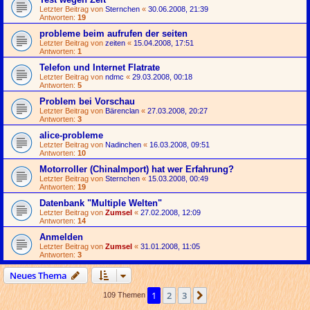
Letzter Beitrag von
Sternchen
«
30.06.2008, 21:39
Antworten:
19
probleme beim aufrufen der seiten
Letzter Beitrag von
zeiten
«
15.04.2008, 17:51
Antworten:
1
Telefon und Internet Flatrate
Letzter Beitrag von
ndmc
«
29.03.2008, 00:18
Antworten:
5
Problem bei Vorschau
Letzter Beitrag von
Bärenclan
«
27.03.2008, 20:27
Antworten:
3
alice-probleme
Letzter Beitrag von
Nadinchen
«
16.03.2008, 09:51
Antworten:
10
Motorroller (ChinaImport) hat wer Erfahrung?
Letzter Beitrag von
Sternchen
«
15.03.2008, 00:49
Antworten:
19
Datenbank "Multiple Welten"
Letzter Beitrag von
Zumsel
«
27.02.2008, 12:09
Antworten:
14
Anmelden
Letzter Beitrag von
Zumsel
«
31.01.2008, 11:05
Antworten:
3
Neues Thema
1
2
3
Nächste
109 Themen