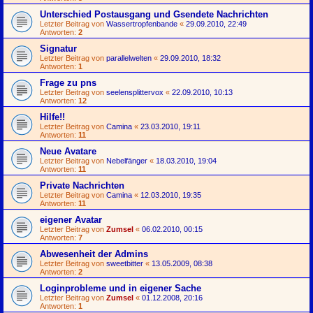
Unterschied Postausgang und Gsendete Nachrichten
Letzter Beitrag von
Wassertropfenbande
«
29.09.2010, 22:49
Antworten:
2
Signatur
Letzter Beitrag von
parallelwelten
«
29.09.2010, 18:32
Antworten:
1
Frage zu pns
Letzter Beitrag von
seelensplittervox
«
22.09.2010, 10:13
Antworten:
12
Hilfe!!
Letzter Beitrag von
Camina
«
23.03.2010, 19:11
Antworten:
11
Neue Avatare
Letzter Beitrag von
Nebelfänger
«
18.03.2010, 19:04
Antworten:
11
Private Nachrichten
Letzter Beitrag von
Camina
«
12.03.2010, 19:35
Antworten:
11
eigener Avatar
Letzter Beitrag von
Zumsel
«
06.02.2010, 00:15
Antworten:
7
Abwesenheit der Admins
Letzter Beitrag von
sweetbitter
«
13.05.2009, 08:38
Antworten:
2
Loginprobleme und in eigener Sache
Letzter Beitrag von
Zumsel
«
01.12.2008, 20:16
Antworten:
1