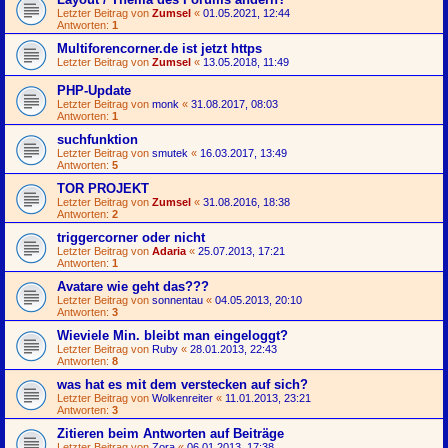
Letzter Beitrag von
Zumsel
«
01.05.2021, 12:44
Antworten:
1
Multiforencorner.de ist jetzt https
Letzter Beitrag von
Zumsel
«
13.05.2018, 11:49
PHP-Update
Letzter Beitrag von
monk
«
31.08.2017, 08:03
Antworten:
1
suchfunktion
Letzter Beitrag von
smutek
«
16.03.2017, 13:49
Antworten:
5
TOR PROJEKT
Letzter Beitrag von
Zumsel
«
31.08.2016, 18:38
Antworten:
2
triggercorner oder nicht
Letzter Beitrag von
Adaria
«
25.07.2013, 17:21
Antworten:
1
Avatare wie geht das???
Letzter Beitrag von
sonnentau
«
04.05.2013, 20:10
Antworten:
3
Wieviele Min. bleibt man eingeloggt?
Letzter Beitrag von
Ruby
«
28.01.2013, 22:43
Antworten:
8
was hat es mit dem verstecken auf sich?
Letzter Beitrag von
Wolkenreiter
«
11.01.2013, 23:21
Antworten:
3
Zitieren beim Antworten auf Beiträge
Letzter Beitrag von
Zora
«
06.01.2013, 17:38