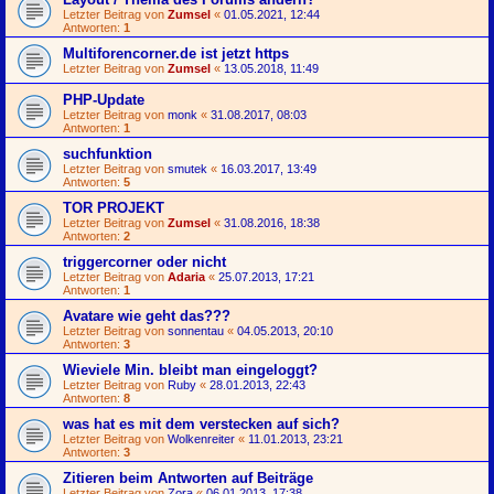
Letzter Beitrag von
Zumsel
«
01.05.2021, 12:44
Antworten:
1
Multiforencorner.de ist jetzt https
Letzter Beitrag von
Zumsel
«
13.05.2018, 11:49
PHP-Update
Letzter Beitrag von
monk
«
31.08.2017, 08:03
Antworten:
1
suchfunktion
Letzter Beitrag von
smutek
«
16.03.2017, 13:49
Antworten:
5
TOR PROJEKT
Letzter Beitrag von
Zumsel
«
31.08.2016, 18:38
Antworten:
2
triggercorner oder nicht
Letzter Beitrag von
Adaria
«
25.07.2013, 17:21
Antworten:
1
Avatare wie geht das???
Letzter Beitrag von
sonnentau
«
04.05.2013, 20:10
Antworten:
3
Wieviele Min. bleibt man eingeloggt?
Letzter Beitrag von
Ruby
«
28.01.2013, 22:43
Antworten:
8
was hat es mit dem verstecken auf sich?
Letzter Beitrag von
Wolkenreiter
«
11.01.2013, 23:21
Antworten:
3
Zitieren beim Antworten auf Beiträge
Letzter Beitrag von
Zora
«
06.01.2013, 17:38