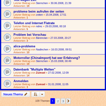
Letzter Beitrag von
Sternchen
«
30.06.2008, 21:39
Antworten:
19
probleme beim aufrufen der seiten
Letzter Beitrag von
zeiten
«
15.04.2008, 17:51
Antworten:
1
Telefon und Internet Flatrate
Letzter Beitrag von
ndmc
«
29.03.2008, 00:18
Antworten:
5
Problem bei Vorschau
Letzter Beitrag von
Bärenclan
«
27.03.2008, 20:27
Antworten:
3
alice-probleme
Letzter Beitrag von
Nadinchen
«
16.03.2008, 09:51
Antworten:
10
Motorroller (ChinaImport) hat wer Erfahrung?
Letzter Beitrag von
Sternchen
«
15.03.2008, 00:49
Antworten:
19
Datenbank "Multiple Welten"
Letzter Beitrag von
Zumsel
«
27.02.2008, 12:09
Antworten:
14
Anmelden
Letzter Beitrag von
Zumsel
«
31.01.2008, 11:05
Antworten:
3
Neues Thema
1
2
3
Nächste
109 Themen