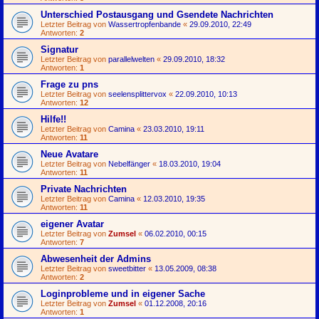
Unterschied Postausgang und Gsendete Nachrichten
Letzter Beitrag von
Wassertropfenbande
«
29.09.2010, 22:49
Antworten:
2
Signatur
Letzter Beitrag von
parallelwelten
«
29.09.2010, 18:32
Antworten:
1
Frage zu pns
Letzter Beitrag von
seelensplittervox
«
22.09.2010, 10:13
Antworten:
12
Hilfe!!
Letzter Beitrag von
Camina
«
23.03.2010, 19:11
Antworten:
11
Neue Avatare
Letzter Beitrag von
Nebelfänger
«
18.03.2010, 19:04
Antworten:
11
Private Nachrichten
Letzter Beitrag von
Camina
«
12.03.2010, 19:35
Antworten:
11
eigener Avatar
Letzter Beitrag von
Zumsel
«
06.02.2010, 00:15
Antworten:
7
Abwesenheit der Admins
Letzter Beitrag von
sweetbitter
«
13.05.2009, 08:38
Antworten:
2
Loginprobleme und in eigener Sache
Letzter Beitrag von
Zumsel
«
01.12.2008, 20:16
Antworten:
1