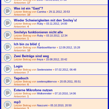
Antworten:
17
Was ist ein "Gast"?
Letzter Beitrag von
Camina
«
29.11.2012, 20:53
Antworten:
10
Wieder Schwierigkeiten mit den Smiley`s!
Letzter Beitrag von
Ruby
«
03.11.2012, 14:00
Antworten:
4
Smilelys funktionieren nicht alle
Letzter Beitrag von
Ruby
«
03.10.2012, 12:34
Antworten:
1
Ich bin zu blöd :(
Letzter Beitrag von
RainbowWarrior
«
12.09.2012, 15:28
Antworten:
10
Zwei Beiträge sind weg
Letzter Beitrag von
freya
«
15.08.2012, 20:42
Login
Letzter Beitrag von
Seelensteine
«
07.02.2012, 06:48
Antworten:
7
Tagebuch
Letzter Beitrag von
seelensplittervox
«
20.05.2011, 05:51
Antworten:
6
Externe Mikrofone nutzen
Letzter Beitrag von
Wolkenreiter
«
07.10.2010, 14:06
Antworten:
1
mp3
Letzter Beitrag von
Naszumi
«
05.10.2010, 20:50
Antworten:
3