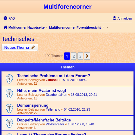
Multiforencorner
FAQ
Anmelden
Multicorner Hauptseite
Multiforencorner Forenübersicht
Technisches
Neues Thema
1
2
3
Nächste
109 Themen
Themen
Technische Probleme mit dem Forum?
Letzter Beitrag von
Zumsel
«
15.04.2019, 08:42
Antworten:
11
Hilfe, mein Avatar ist weg!
Letzter Beitrag von
Drachenfalken
«
18.08.2013, 20:21
Antworten:
15
Domainsperrung
Letzter Beitrag von
Tellerrand
«
04.02.2010, 21:23
Antworten:
22
Doppelte/Mehrfache Beiträge
Letzter Beitrag von
Wolkenreiter
«
13.07.2008, 16:40
Antworten:
6
Layout / Thema des Forums ändern?