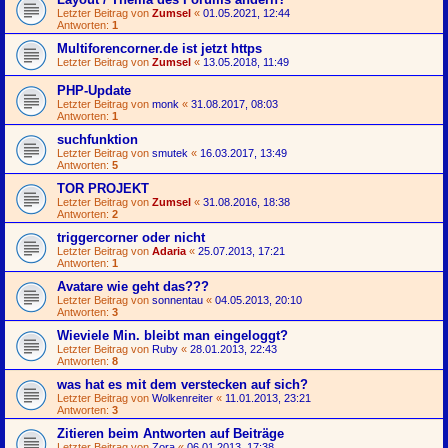
Letzter Beitrag von
Zumsel
«
01.05.2021, 12:44
Antworten:
1
Multiforencorner.de ist jetzt https
Letzter Beitrag von
Zumsel
«
13.05.2018, 11:49
PHP-Update
Letzter Beitrag von
monk
«
31.08.2017, 08:03
Antworten:
1
suchfunktion
Letzter Beitrag von
smutek
«
16.03.2017, 13:49
Antworten:
5
TOR PROJEKT
Letzter Beitrag von
Zumsel
«
31.08.2016, 18:38
Antworten:
2
triggercorner oder nicht
Letzter Beitrag von
Adaria
«
25.07.2013, 17:21
Antworten:
1
Avatare wie geht das???
Letzter Beitrag von
sonnentau
«
04.05.2013, 20:10
Antworten:
3
Wieviele Min. bleibt man eingeloggt?
Letzter Beitrag von
Ruby
«
28.01.2013, 22:43
Antworten:
8
was hat es mit dem verstecken auf sich?
Letzter Beitrag von
Wolkenreiter
«
11.01.2013, 23:21
Antworten:
3
Zitieren beim Antworten auf Beiträge
Letzter Beitrag von
Zora
«
06.01.2013, 17:38