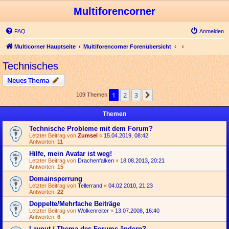
Multiforencorner
FAQ
Anmelden
Multicorner Hauptseite
Multiforencorner Forenübersicht
Technisches
Neues Thema
1
2
3
Nächste
109 Themen
Themen
Technische Probleme mit dem Forum?
Letzter Beitrag von
Zumsel
«
15.04.2019, 08:42
Antworten:
11
Hilfe, mein Avatar ist weg!
Letzter Beitrag von
Drachenfalken
«
18.08.2013, 20:21
Antworten:
15
Domainsperrung
Letzter Beitrag von
Tellerrand
«
04.02.2010, 21:23
Antworten:
22
Doppelte/Mehrfache Beiträge
Letzter Beitrag von
Wolkenreiter
«
13.07.2008, 16:40
Antworten:
6
Layout / Thema des Forums ändern?