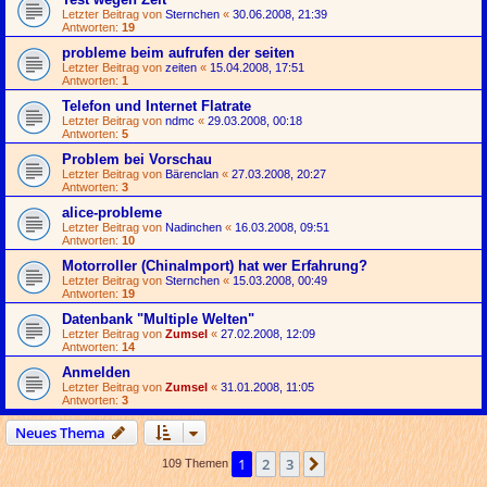
Letzter Beitrag von
Sternchen
«
30.06.2008, 21:39
Antworten:
19
probleme beim aufrufen der seiten
Letzter Beitrag von
zeiten
«
15.04.2008, 17:51
Antworten:
1
Telefon und Internet Flatrate
Letzter Beitrag von
ndmc
«
29.03.2008, 00:18
Antworten:
5
Problem bei Vorschau
Letzter Beitrag von
Bärenclan
«
27.03.2008, 20:27
Antworten:
3
alice-probleme
Letzter Beitrag von
Nadinchen
«
16.03.2008, 09:51
Antworten:
10
Motorroller (ChinaImport) hat wer Erfahrung?
Letzter Beitrag von
Sternchen
«
15.03.2008, 00:49
Antworten:
19
Datenbank "Multiple Welten"
Letzter Beitrag von
Zumsel
«
27.02.2008, 12:09
Antworten:
14
Anmelden
Letzter Beitrag von
Zumsel
«
31.01.2008, 11:05
Antworten:
3
Neues Thema
1
2
3
Nächste
109 Themen