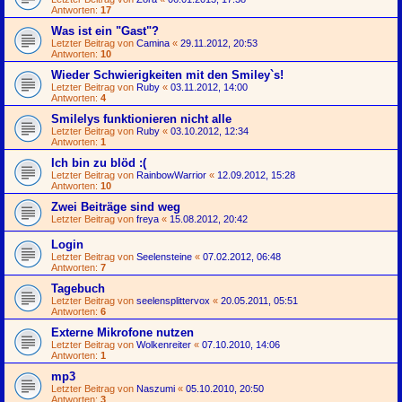
Antworten:
17
Was ist ein "Gast"?
Letzter Beitrag von
Camina
«
29.11.2012, 20:53
Antworten:
10
Wieder Schwierigkeiten mit den Smiley`s!
Letzter Beitrag von
Ruby
«
03.11.2012, 14:00
Antworten:
4
Smilelys funktionieren nicht alle
Letzter Beitrag von
Ruby
«
03.10.2012, 12:34
Antworten:
1
Ich bin zu blöd :(
Letzter Beitrag von
RainbowWarrior
«
12.09.2012, 15:28
Antworten:
10
Zwei Beiträge sind weg
Letzter Beitrag von
freya
«
15.08.2012, 20:42
Login
Letzter Beitrag von
Seelensteine
«
07.02.2012, 06:48
Antworten:
7
Tagebuch
Letzter Beitrag von
seelensplittervox
«
20.05.2011, 05:51
Antworten:
6
Externe Mikrofone nutzen
Letzter Beitrag von
Wolkenreiter
«
07.10.2010, 14:06
Antworten:
1
mp3
Letzter Beitrag von
Naszumi
«
05.10.2010, 20:50
Antworten:
3