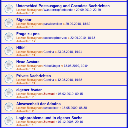
Unterschied Postausgang und Gsendete Nachrichten
Letzter Beitrag von
Wassertropfenbande
«
29.09.2010, 22:49
Antworten:
2
Signatur
Letzter Beitrag von
parallelwelten
«
29.09.2010, 18:32
Antworten:
1
Frage zu pns
Letzter Beitrag von
seelensplittervox
«
22.09.2010, 10:13
Antworten:
12
Hilfe!!
Letzter Beitrag von
Camina
«
23.03.2010, 19:11
Antworten:
11
Neue Avatare
Letzter Beitrag von
Nebelfänger
«
18.03.2010, 19:04
Antworten:
11
Private Nachrichten
Letzter Beitrag von
Camina
«
12.03.2010, 19:35
Antworten:
11
eigener Avatar
Letzter Beitrag von
Zumsel
«
06.02.2010, 00:15
Antworten:
7
Abwesenheit der Admins
Letzter Beitrag von
sweetbitter
«
13.05.2009, 08:38
Antworten:
2
Loginprobleme und in eigener Sache
Letzter Beitrag von
Zumsel
«
01.12.2008, 20:16
Antworten:
1