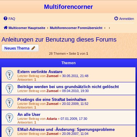
Multiforencorner
FAQ
Anmelden
Multicorner Hauptseite
Multiforencorner Forenübersicht
Anleitungen zur Benutzung dieses Forums
Neues Thema
28 Themen • Seite
1
von
1
Themen
Extern verlinkte Avatare
Letzter Beitrag von
Zumsel
«
30.05.2011, 21:48
Antworten:
1
Beiträge werden bei uns grundsätzlich nicht gelöscht
Letzter Beitrag von
Zumsel
«
09.04.2010, 19:30
Postings die eine Straftat beinhalten
Letzter Beitrag von
Zumsel
«
20.02.2009, 11:52
Antworten:
1
An alle User
Letzter Beitrag von
Adaria
«
07.01.2009, 17:30
Antworten:
1
EMail-Adresse und -Änderung: Sperrungsprobleme
Letzter Beitrag von
Zumsel
«
20.09.2007, 11:04