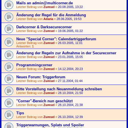
Mails an admin@multicorner.de
Letzter Beitrag von
Zumsel
«
20.08.2005, 13:22
Änderung der Regel für die Anmeldung
Letzter Beitrag von
Adaria
«
28.06.2005, 19:53
Darkcorner & Darksecurecorner
Letzter Beitrag von
Zumsel
«
19.06.2005, 01:22
Neue "Special Corner": Calendartriggerforum
Letzter Beitrag von
Zumsel
«
26.03.2005, 11:01
Antworten:
1
Änderung der Regeln zur Aufnahme in der Securecorner
Letzter Beitrag von
Zumsel
«
23.01.2005, 15:05
Programmingcorner
Letzter Beitrag von
Zumsel
«
14.12.2004, 20:23
Neues Forum: Triggerforum
Letzter Beitrag von
Zumsel
«
27.11.2004, 01:44
Bitte Vorstellung nach Neuanmeldung schreiben
Letzter Beitrag von
Zumsel
«
28.10.2004, 21:50
"Corner"-Bereich nun geschützt
Letzter Beitrag von
Zumsel
«
28.10.2004, 21:38
Tips
Letzter Beitrag von
Zumsel
«
26.10.2004, 12:39
Triggerwarnungen, Splats und Spoiler