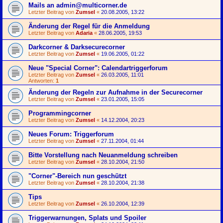
Mails an admin@multicorner.de
Letzter Beitrag von
Zumsel
«
20.08.2005, 13:22
Änderung der Regel für die Anmeldung
Letzter Beitrag von
Adaria
«
28.06.2005, 19:53
Darkcorner & Darksecurecorner
Letzter Beitrag von
Zumsel
«
19.06.2005, 01:22
Neue "Special Corner": Calendartriggerforum
Letzter Beitrag von
Zumsel
«
26.03.2005, 11:01
Antworten:
1
Änderung der Regeln zur Aufnahme in der Securecorner
Letzter Beitrag von
Zumsel
«
23.01.2005, 15:05
Programmingcorner
Letzter Beitrag von
Zumsel
«
14.12.2004, 20:23
Neues Forum: Triggerforum
Letzter Beitrag von
Zumsel
«
27.11.2004, 01:44
Bitte Vorstellung nach Neuanmeldung schreiben
Letzter Beitrag von
Zumsel
«
28.10.2004, 21:50
"Corner"-Bereich nun geschützt
Letzter Beitrag von
Zumsel
«
28.10.2004, 21:38
Tips
Letzter Beitrag von
Zumsel
«
26.10.2004, 12:39
Triggerwarnungen, Splats und Spoiler