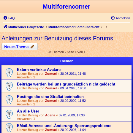
Multiforencorner
FAQ
Anmelden
Multicorner Hauptseite
Multiforencorner Forenübersicht
Anleitungen zur Benutzung dieses Forums
Neues Thema
28 Themen • Seite
1
von
1
Themen
Extern verlinkte Avatare
Letzter Beitrag von
Zumsel
«
30.05.2011, 21:48
Antworten:
1
Beiträge werden bei uns grundsätzlich nicht gelöscht
Letzter Beitrag von
Zumsel
«
09.04.2010, 19:30
Postings die eine Straftat beinhalten
Letzter Beitrag von
Zumsel
«
20.02.2009, 11:52
Antworten:
1
An alle User
Letzter Beitrag von
Adaria
«
07.01.2009, 17:30
Antworten:
1
EMail-Adresse und -Änderung: Sperrungsprobleme
Letzter Beitrag von
Zumsel
«
20.09.2007, 11:04