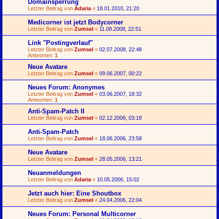
Domainsperrung
Letzter Beitrag von
Adaria
«
18.01.2010, 21:20
Medicorner ist jetzt Bodycorner
Letzter Beitrag von
Zumsel
«
11.08.2008, 22:51
Link "Postingverlauf"
Letzter Beitrag von
Zumsel
«
02.07.2008, 22:48
Antworten:
1
Neue Avatare
Letzter Beitrag von
Zumsel
«
09.06.2007, 00:22
Neues Forum: Anonymes
Letzter Beitrag von
Zumsel
«
03.06.2007, 18:32
Antworten:
1
Anti-Spam-Patch II
Letzter Beitrag von
Zumsel
«
02.12.2006, 03:18
Anti-Spam-Patch
Letzter Beitrag von
Zumsel
«
18.06.2006, 23:58
Neue Avatare
Letzter Beitrag von
Zumsel
«
28.05.2006, 13:21
Neuanmeldungen
Letzter Beitrag von
Adaria
«
10.05.2006, 15:02
Jetzt auch hier: Eine Shoutbox
Letzter Beitrag von
Zumsel
«
24.04.2006, 22:04
Neues Forum: Personal Multicorner