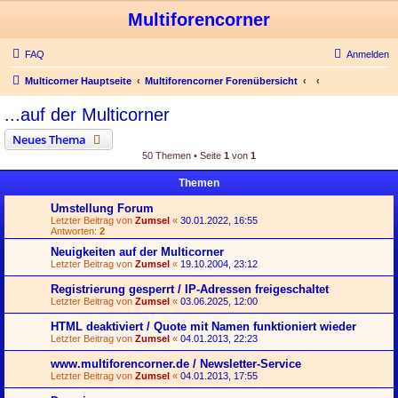
Multiforencorner
FAQ
Anmelden
Multicorner Hauptseite
Multiforencorner Forenübersicht
...auf der Multicorner
Neues Thema
50 Themen • Seite
1
von
1
Themen
Umstellung Forum
Letzter Beitrag von
Zumsel
«
30.01.2022, 16:55
Antworten:
2
Neuigkeiten auf der Multicorner
Letzter Beitrag von
Zumsel
«
19.10.2004, 23:12
Registrierung gesperrt / IP-Adressen freigeschaltet
Letzter Beitrag von
Zumsel
«
03.06.2025, 12:00
HTML deaktiviert / Quote mit Namen funktioniert wieder
Letzter Beitrag von
Zumsel
«
04.01.2013, 22:23
www.multiforencorner.de / Newsletter-Service
Letzter Beitrag von
Zumsel
«
04.01.2013, 17:55