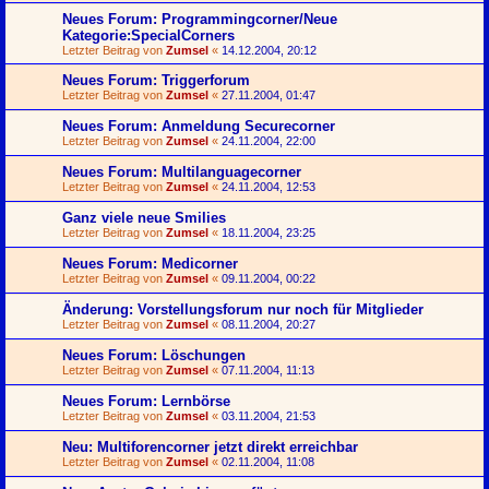
Neues Forum: Programmingcorner/Neue
Kategorie:SpecialCorners
Letzter Beitrag von
Zumsel
«
14.12.2004, 20:12
Neues Forum: Triggerforum
Letzter Beitrag von
Zumsel
«
27.11.2004, 01:47
Neues Forum: Anmeldung Securecorner
Letzter Beitrag von
Zumsel
«
24.11.2004, 22:00
Neues Forum: Multilanguagecorner
Letzter Beitrag von
Zumsel
«
24.11.2004, 12:53
Ganz viele neue Smilies
Letzter Beitrag von
Zumsel
«
18.11.2004, 23:25
Neues Forum: Medicorner
Letzter Beitrag von
Zumsel
«
09.11.2004, 00:22
Änderung: Vorstellungsforum nur noch für Mitglieder
Letzter Beitrag von
Zumsel
«
08.11.2004, 20:27
Neues Forum: Löschungen
Letzter Beitrag von
Zumsel
«
07.11.2004, 11:13
Neues Forum: Lernbörse
Letzter Beitrag von
Zumsel
«
03.11.2004, 21:53
Neu: Multiforencorner jetzt direkt erreichbar
Letzter Beitrag von
Zumsel
«
02.11.2004, 11:08