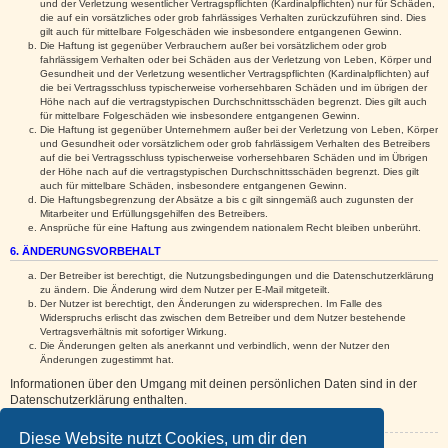
und der Verletzung wesentlicher Vertragspflichten (Kardinalpflichten) nur für Schäden,
die auf ein vorsätzliches oder grob fahrlässiges Verhalten zurückzuführen sind. Dies
gilt auch für mittelbare Folgeschäden wie insbesondere entgangenen Gewinn.
Die Haftung ist gegenüber Verbrauchern außer bei vorsätzlichem oder grob
fahrlässigem Verhalten oder bei Schäden aus der Verletzung von Leben, Körper und
Gesundheit und der Verletzung wesentlicher Vertragspflichten (Kardinalpflichten) auf
die bei Vertragsschluss typischerweise vorhersehbaren Schäden und im übrigen der
Höhe nach auf die vertragstypischen Durchschnittsschäden begrenzt. Dies gilt auch
für mittelbare Folgeschäden wie insbesondere entgangenen Gewinn.
Die Haftung ist gegenüber Unternehmern außer bei der Verletzung von Leben, Körper
und Gesundheit oder vorsätzlichem oder grob fahrlässigem Verhalten des Betreibers
auf die bei Vertragsschluss typischerweise vorhersehbaren Schäden und im Übrigen
der Höhe nach auf die vertragstypischen Durchschnittsschäden begrenzt. Dies gilt
auch für mittelbare Schäden, insbesondere entgangenen Gewinn.
Die Haftungsbegrenzung der Absätze a bis c gilt sinngemäß auch zugunsten der
Mitarbeiter und Erfüllungsgehilfen des Betreibers.
Ansprüche für eine Haftung aus zwingendem nationalem Recht bleiben unberührt.
6. ÄNDERUNGSVORBEHALT
Der Betreiber ist berechtigt, die Nutzungsbedingungen und die Datenschutzerklärung
zu ändern. Die Änderung wird dem Nutzer per E-Mail mitgeteilt.
Der Nutzer ist berechtigt, den Änderungen zu widersprechen. Im Falle des
Widerspruchs erlischt das zwischen dem Betreiber und dem Nutzer bestehende
Vertragsverhältnis mit sofortiger Wirkung.
Die Änderungen gelten als anerkannt und verbindlich, wenn der Nutzer den
Änderungen zugestimmt hat.
Informationen über den Umgang mit deinen persönlichen Daten sind in der
Datenschutzerklärung enthalten.
Diese Website nutzt Cookies, um dir den