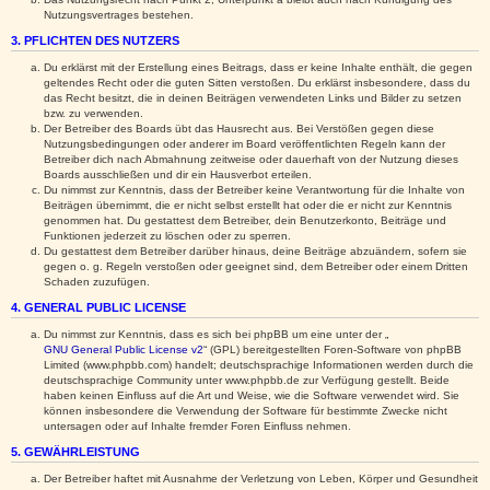
Nutzungsvertrages bestehen.
3. PFLICHTEN DES NUTZERS
Du erklärst mit der Erstellung eines Beitrags, dass er keine Inhalte enthält, die gegen
geltendes Recht oder die guten Sitten verstoßen. Du erklärst insbesondere, dass du
das Recht besitzt, die in deinen Beiträgen verwendeten Links und Bilder zu setzen
bzw. zu verwenden.
Der Betreiber des Boards übt das Hausrecht aus. Bei Verstößen gegen diese
Nutzungsbedingungen oder anderer im Board veröffentlichten Regeln kann der
Betreiber dich nach Abmahnung zeitweise oder dauerhaft von der Nutzung dieses
Boards ausschließen und dir ein Hausverbot erteilen.
Du nimmst zur Kenntnis, dass der Betreiber keine Verantwortung für die Inhalte von
Beiträgen übernimmt, die er nicht selbst erstellt hat oder die er nicht zur Kenntnis
genommen hat. Du gestattest dem Betreiber, dein Benutzerkonto, Beiträge und
Funktionen jederzeit zu löschen oder zu sperren.
Du gestattest dem Betreiber darüber hinaus, deine Beiträge abzuändern, sofern sie
gegen o. g. Regeln verstoßen oder geeignet sind, dem Betreiber oder einem Dritten
Schaden zuzufügen.
4. GENERAL PUBLIC LICENSE
Du nimmst zur Kenntnis, dass es sich bei phpBB um eine unter der „
GNU General Public License v2
“ (GPL) bereitgestellten Foren-Software von phpBB
Limited (www.phpbb.com) handelt; deutschsprachige Informationen werden durch die
deutschsprachige Community unter www.phpbb.de zur Verfügung gestellt. Beide
haben keinen Einfluss auf die Art und Weise, wie die Software verwendet wird. Sie
können insbesondere die Verwendung der Software für bestimmte Zwecke nicht
untersagen oder auf Inhalte fremder Foren Einfluss nehmen.
5. GEWÄHRLEISTUNG
Der Betreiber haftet mit Ausnahme der Verletzung von Leben, Körper und Gesundheit