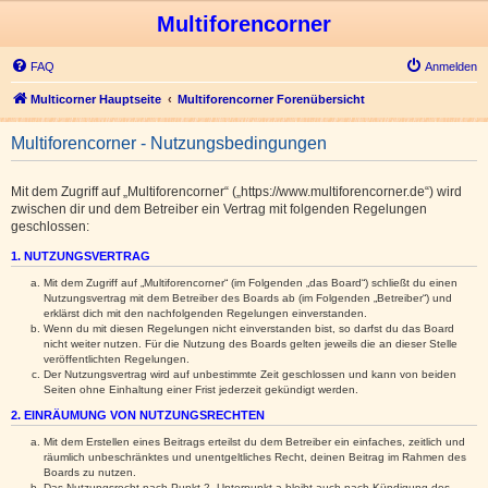
Multiforencorner
FAQ
Anmelden
Multicorner Hauptseite
Multiforencorner Forenübersicht
Multiforencorner - Nutzungsbedingungen
Mit dem Zugriff auf „Multiforencorner“ („https://www.multiforencorner.de“) wird
zwischen dir und dem Betreiber ein Vertrag mit folgenden Regelungen
geschlossen:
1. NUTZUNGSVERTRAG
Mit dem Zugriff auf „Multiforencorner“ (im Folgenden „das Board“) schließt du einen
Nutzungsvertrag mit dem Betreiber des Boards ab (im Folgenden „Betreiber“) und
erklärst dich mit den nachfolgenden Regelungen einverstanden.
Wenn du mit diesen Regelungen nicht einverstanden bist, so darfst du das Board
nicht weiter nutzen. Für die Nutzung des Boards gelten jeweils die an dieser Stelle
veröffentlichten Regelungen.
Der Nutzungsvertrag wird auf unbestimmte Zeit geschlossen und kann von beiden
Seiten ohne Einhaltung einer Frist jederzeit gekündigt werden.
2. EINRÄUMUNG VON NUTZUNGSRECHTEN
Mit dem Erstellen eines Beitrags erteilst du dem Betreiber ein einfaches, zeitlich und
räumlich unbeschränktes und unentgeltliches Recht, deinen Beitrag im Rahmen des
Boards zu nutzen.
Das Nutzungsrecht nach Punkt 2, Unterpunkt a bleibt auch nach Kündigung des