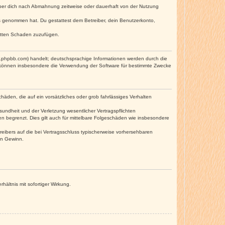
iber dich nach Abmahnung zeitweise oder dauerhaft von der Nutzung
tnis genommen hat. Du gestattest dem Betreiber, dein Benutzerkonto,
ritten Schaden zuzufügen.
w.phpbb.com) handelt; deutschsprachige Informationen werden durch die
e können insbesondere die Verwendung der Software für bestimmte Zwecke
häden, die auf ein vorsätzliches oder grob fahrlässiges Verhalten
undheit und der Verletzung wesentlicher Vertragspflichten
n begrenzt. Dies gilt auch für mittelbare Folgeschäden wie insbesondere
eibers auf die bei Vertragsschluss typischerweise vorhersehbaren
en Gewinn.
ältnis mit sofortiger Wirkung.