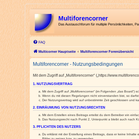
Multiforencorner
Das Austauschforum für multiple Persönlichkeiten, P
FAQ
Multicorner Hauptseite
Multiforencorner Forenübersicht
Multiforencorner - Nutzungsbedingungen
Mit dem Zugriff auf „Multiforencorner“ („https://www.multifore
1. NUTZUNGSVERTRAG
Mit dem Zugriff auf „Multiforencorner“ (im Folgenden „das Board“) 
Wenn du mit diesen Regelungen nicht einverstanden bist, so darfst 
Der Nutzungsvertrag wird auf unbestimmte Zeit geschlossen und kan
2. EINRÄUMUNG VON NUTZUNGSRECHTEN
Mit dem Erstellen eines Beitrags erteilst du dem Betreiber ein ein
Das Nutzungsrecht nach Punkt 2, Unterpunkt a bleibt auch nach 
3. PFLICHTEN DES NUTZERS
Du erklärst mit der Erstellung eines Beitrags, dass er keine Inhalt
Bilder zu setzen bzw. zu verwenden.