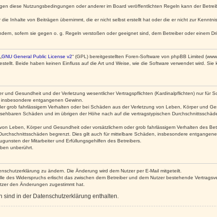
egen diese Nutzungsbedingungen oder anderer im Board veröffentlichten Regeln kann der Betre
die Inhalte von Beiträgen übernimmt, die er nicht selbst erstellt hat oder die er nicht zur Kenn
ndern, sofern sie gegen o. g. Regeln verstoßen oder geeignet sind, dem Betreiber oder einem D
„
GNU General Public License v2
“ (GPL) bereitgestellten Foren-Software von phpBB Limited (ww
ellt. Beide haben keinen Einfluss auf die Art und Weise, wie die Software verwendet wird. Si
 und Gesundheit und der Verletzung wesentlicher Vertragspflichten (Kardinalpflichten) nur für Sc
wie insbesondere entgangenen Gewinn.
der grob fahrlässigem Verhalten oder bei Schäden aus der Verletzung von Leben, Körper und Ges
rhersehbaren Schäden und im übrigen der Höhe nach auf die vertragstypischen Durchschnittsschäde
von Leben, Körper und Gesundheit oder vorsätzlichem oder grob fahrlässigem Verhalten des Betr
Durchschnittsschäden begrenzt. Dies gilt auch für mittelbare Schäden, insbesondere entgangen
gunsten der Mitarbeiter und Erfüllungsgehilfen des Betreibers.
ben unberührt.
enschutzerklärung zu ändern. Die Änderung wird dem Nutzer per E-Mail mitgeteilt.
lle des Widerspruchs erlischt das zwischen dem Betreiber und dem Nutzer bestehende Vertragsverh
utzer den Änderungen zugestimmt hat.
sind in der Datenschutzerklärung enthalten.