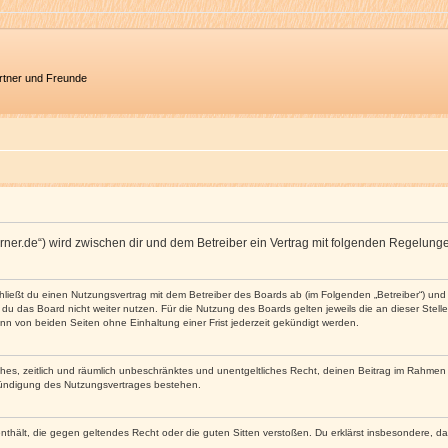
artner und Freunde
ncorner.de“) wird zwischen dir und dem Betreiber ein Vertrag mit folgenden Regelun
schließt du einen Nutzungsvertrag mit dem Betreiber des Boards ab (im Folgenden „Betreiber“) u
du das Board nicht weiter nutzen. Für die Nutzung des Boards gelten jeweils die an dieser Stell
n von beiden Seiten ohne Einhaltung einer Frist jederzeit gekündigt werden.
faches, zeitlich und räumlich unbeschränktes und unentgeltliches Recht, deinen Beitrag im Rahme
Kündigung des Nutzungsvertrages bestehen.
e enthält, die gegen geltendes Recht oder die guten Sitten verstoßen. Du erklärst insbesondere, 