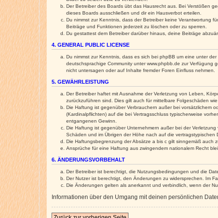
Der Betreiber des Boards übt das Hausrecht aus. Bei Verstößen g
dieses Boards ausschließen und dir ein Hausverbot erteilen.
Du nimmst zur Kenntnis, dass der Betreiber keine Verantwortung für 
Beiträge und Funktionen jederzeit zu löschen oder zu sperren.
Du gestattest dem Betreiber darüber hinaus, deine Beiträge abzuä
4. GENERAL PUBLIC LICENSE
Du nimmst zur Kenntnis, dass es sich bei phpBB um eine unter der 
deutschsprachige Community unter www.phpbb.de zur Verfügung gest
nicht untersagen oder auf Inhalte fremder Foren Einfluss nehmen.
5. GEWÄHRLEISTUNG
Der Betreiber haftet mit Ausnahme der Verletzung von Leben, Körper
zurückzuführen sind. Dies gilt auch für mittelbare Folgeschäden 
Die Haftung ist gegenüber Verbrauchern außer bei vorsätzlichem o
(Kardinalpflichten) auf die bei Vertragsschluss typischerweise vo
entgangenen Gewinn.
Die Haftung ist gegenüber Unternehmern außer bei der Verletzung 
Schäden und im Übrigen der Höhe nach auf die vertragstypischen 
Die Haftungsbegrenzung der Absätze a bis c gilt sinngemäß auch zu
Ansprüche für eine Haftung aus zwingendem nationalem Recht blei
6. ÄNDERUNGSVORBEHALT
Der Betreiber ist berechtigt, die Nutzungsbedingungen und die Dat
Der Nutzer ist berechtigt, den Änderungen zu widersprechen. Im Fa
Die Änderungen gelten als anerkannt und verbindlich, wenn der N
Informationen über den Umgang mit deinen persönlichen Daten 
Zurück zur vorherigen Seite