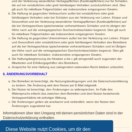
und der Verletzung wesentlicher Vertragspflichten (Kardinalpflichten) nur für Schäden,
die auf ein vorsätzliches oder grob fahrlässiges Verhalten zurückzuführen sind. Dies
gilt auch für mittelbare Folgeschäden wie insbesondere entgangenen Gewinn.
Die Haftung ist gegenüber Verbrauchern außer bei vorsätzlichem oder grob
fahrlässigem Verhalten oder bei Schäden aus der Verletzung von Leben, Körper und
Gesundheit und der Verletzung wesentlicher Vertragspflichten (Kardinalpflichten) auf
die bei Vertragsschluss typischerweise vorhersehbaren Schäden und im übrigen der
Höhe nach auf die vertragstypischen Durchschnittsschäden begrenzt. Dies gilt auch
für mittelbare Folgeschäden wie insbesondere entgangenen Gewinn.
Die Haftung ist gegenüber Unternehmern außer bei der Verletzung von Leben, Körper
und Gesundheit oder vorsätzlichem oder grob fahrlässigem Verhalten des Betreibers
auf die bei Vertragsschluss typischerweise vorhersehbaren Schäden und im Übrigen
der Höhe nach auf die vertragstypischen Durchschnittsschäden begrenzt. Dies gilt
auch für mittelbare Schäden, insbesondere entgangenen Gewinn.
Die Haftungsbegrenzung der Absätze a bis c gilt sinngemäß auch zugunsten der
Mitarbeiter und Erfüllungsgehilfen des Betreibers.
Ansprüche für eine Haftung aus zwingendem nationalem Recht bleiben unberührt.
6. ÄNDERUNGSVORBEHALT
Der Betreiber ist berechtigt, die Nutzungsbedingungen und die Datenschutzerklärung
zu ändern. Die Änderung wird dem Nutzer per E-Mail mitgeteilt.
Der Nutzer ist berechtigt, den Änderungen zu widersprechen. Im Falle des
Widerspruchs erlischt das zwischen dem Betreiber und dem Nutzer bestehende
Vertragsverhältnis mit sofortiger Wirkung.
Die Änderungen gelten als anerkannt und verbindlich, wenn der Nutzer den
Änderungen zugestimmt hat.
Informationen über den Umgang mit deinen persönlichen Daten sind in der
Datenschutzerklärung enthalten.
Diese Website nutzt Cookies, um dir den