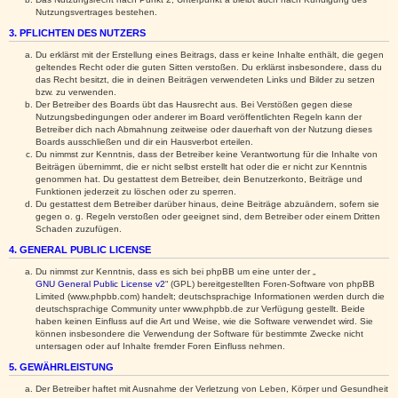
Nutzungsvertrages bestehen.
3. PFLICHTEN DES NUTZERS
Du erklärst mit der Erstellung eines Beitrags, dass er keine Inhalte enthält, die gegen
geltendes Recht oder die guten Sitten verstoßen. Du erklärst insbesondere, dass du
das Recht besitzt, die in deinen Beiträgen verwendeten Links und Bilder zu setzen
bzw. zu verwenden.
Der Betreiber des Boards übt das Hausrecht aus. Bei Verstößen gegen diese
Nutzungsbedingungen oder anderer im Board veröffentlichten Regeln kann der
Betreiber dich nach Abmahnung zeitweise oder dauerhaft von der Nutzung dieses
Boards ausschließen und dir ein Hausverbot erteilen.
Du nimmst zur Kenntnis, dass der Betreiber keine Verantwortung für die Inhalte von
Beiträgen übernimmt, die er nicht selbst erstellt hat oder die er nicht zur Kenntnis
genommen hat. Du gestattest dem Betreiber, dein Benutzerkonto, Beiträge und
Funktionen jederzeit zu löschen oder zu sperren.
Du gestattest dem Betreiber darüber hinaus, deine Beiträge abzuändern, sofern sie
gegen o. g. Regeln verstoßen oder geeignet sind, dem Betreiber oder einem Dritten
Schaden zuzufügen.
4. GENERAL PUBLIC LICENSE
Du nimmst zur Kenntnis, dass es sich bei phpBB um eine unter der „
GNU General Public License v2
“ (GPL) bereitgestellten Foren-Software von phpBB
Limited (www.phpbb.com) handelt; deutschsprachige Informationen werden durch die
deutschsprachige Community unter www.phpbb.de zur Verfügung gestellt. Beide
haben keinen Einfluss auf die Art und Weise, wie die Software verwendet wird. Sie
können insbesondere die Verwendung der Software für bestimmte Zwecke nicht
untersagen oder auf Inhalte fremder Foren Einfluss nehmen.
5. GEWÄHRLEISTUNG
Der Betreiber haftet mit Ausnahme der Verletzung von Leben, Körper und Gesundheit