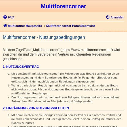
Multiforencorner
FAQ
Anmelden
Multicorner Hauptseite
Multiforencorner Forenübersicht
Multiforencorner - Nutzungsbedingungen
Mit dem Zugriff auf „Multiforencorner“ („https://www.multiforencorner.de“) wird
zwischen dir und dem Betreiber ein Vertrag mit folgenden Regelungen
geschlossen:
1. NUTZUNGSVERTRAG
Mit dem Zugriff auf „Multiforencorner“ (im Folgenden „das Board“) schließt du einen
Nutzungsvertrag mit dem Betreiber des Boards ab (im Folgenden „Betreiber“) und
erklärst dich mit den nachfolgenden Regelungen einverstanden.
Wenn du mit diesen Regelungen nicht einverstanden bist, so darfst du das Board
nicht weiter nutzen. Für die Nutzung des Boards gelten jeweils die an dieser Stelle
veröffentlichten Regelungen.
Der Nutzungsvertrag wird auf unbestimmte Zeit geschlossen und kann von beiden
Seiten ohne Einhaltung einer Frist jederzeit gekündigt werden.
2. EINRÄUMUNG VON NUTZUNGSRECHTEN
Mit dem Erstellen eines Beitrags erteilst du dem Betreiber ein einfaches, zeitlich und
räumlich unbeschränktes und unentgeltliches Recht, deinen Beitrag im Rahmen des
Boards zu nutzen.
Das Nutzungsrecht nach Punkt 2, Unterpunkt a bleibt auch nach Kündigung des