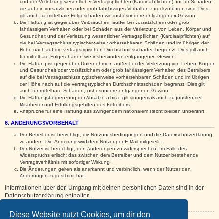
und der Verletzung wesentlicher Vertragspflichten (Kardinalpflichten) nur für Schäden,
die auf ein vorsätzliches oder grob fahrlässiges Verhalten zurückzuführen sind. Dies
gilt auch für mittelbare Folgeschäden wie insbesondere entgangenen Gewinn.
Die Haftung ist gegenüber Verbrauchern außer bei vorsätzlichem oder grob
fahrlässigem Verhalten oder bei Schäden aus der Verletzung von Leben, Körper und
Gesundheit und der Verletzung wesentlicher Vertragspflichten (Kardinalpflichten) auf
die bei Vertragsschluss typischerweise vorhersehbaren Schäden und im übrigen der
Höhe nach auf die vertragstypischen Durchschnittsschäden begrenzt. Dies gilt auch
für mittelbare Folgeschäden wie insbesondere entgangenen Gewinn.
Die Haftung ist gegenüber Unternehmern außer bei der Verletzung von Leben, Körper
und Gesundheit oder vorsätzlichem oder grob fahrlässigem Verhalten des Betreibers
auf die bei Vertragsschluss typischerweise vorhersehbaren Schäden und im Übrigen
der Höhe nach auf die vertragstypischen Durchschnittsschäden begrenzt. Dies gilt
auch für mittelbare Schäden, insbesondere entgangenen Gewinn.
Die Haftungsbegrenzung der Absätze a bis c gilt sinngemäß auch zugunsten der
Mitarbeiter und Erfüllungsgehilfen des Betreibers.
Ansprüche für eine Haftung aus zwingendem nationalem Recht bleiben unberührt.
6. ÄNDERUNGSVORBEHALT
Der Betreiber ist berechtigt, die Nutzungsbedingungen und die Datenschutzerklärung
zu ändern. Die Änderung wird dem Nutzer per E-Mail mitgeteilt.
Der Nutzer ist berechtigt, den Änderungen zu widersprechen. Im Falle des
Widerspruchs erlischt das zwischen dem Betreiber und dem Nutzer bestehende
Vertragsverhältnis mit sofortiger Wirkung.
Die Änderungen gelten als anerkannt und verbindlich, wenn der Nutzer den
Änderungen zugestimmt hat.
Informationen über den Umgang mit deinen persönlichen Daten sind in der
Datenschutzerklärung enthalten.
Diese Website nutzt Cookies, um dir den