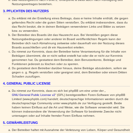
Nutzungsvertrages bestehen.
3. PFLICHTEN DES NUTZERS
Du erklärst mit der Erstellung eines Beitrags, dass er keine Inhalte enthält, die gegen
geltendes Recht oder die guten Sitten verstoßen. Du erklärst insbesondere, dass du
das Recht besitzt, die in deinen Beiträgen verwendeten Links und Bilder zu setzen
bzw. zu verwenden.
Der Betreiber des Boards übt das Hausrecht aus. Bei Verstößen gegen diese
Nutzungsbedingungen oder anderer im Board veröffentlichten Regeln kann der
Betreiber dich nach Abmahnung zeitweise oder dauerhaft von der Nutzung dieses
Boards ausschließen und dir ein Hausverbot erteilen.
Du nimmst zur Kenntnis, dass der Betreiber keine Verantwortung für die Inhalte von
Beiträgen übernimmt, die er nicht selbst erstellt hat oder die er nicht zur Kenntnis
genommen hat. Du gestattest dem Betreiber, dein Benutzerkonto, Beiträge und
Funktionen jederzeit zu löschen oder zu sperren.
Du gestattest dem Betreiber darüber hinaus, deine Beiträge abzuändern, sofern sie
gegen o. g. Regeln verstoßen oder geeignet sind, dem Betreiber oder einem Dritten
Schaden zuzufügen.
4. GENERAL PUBLIC LICENSE
Du nimmst zur Kenntnis, dass es sich bei phpBB um eine unter der „
GNU General Public License v2
“ (GPL) bereitgestellten Foren-Software von phpBB
Limited (www.phpbb.com) handelt; deutschsprachige Informationen werden durch die
deutschsprachige Community unter www.phpbb.de zur Verfügung gestellt. Beide
haben keinen Einfluss auf die Art und Weise, wie die Software verwendet wird. Sie
können insbesondere die Verwendung der Software für bestimmte Zwecke nicht
untersagen oder auf Inhalte fremder Foren Einfluss nehmen.
5. GEWÄHRLEISTUNG
Der Betreiber haftet mit Ausnahme der Verletzung von Leben, Körper und Gesundheit