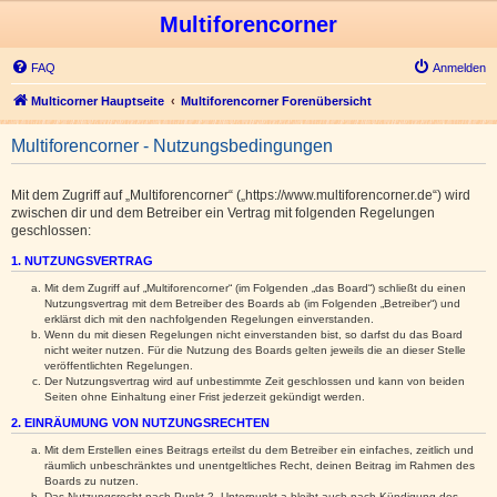
Multiforencorner
FAQ
Anmelden
Multicorner Hauptseite
Multiforencorner Forenübersicht
Multiforencorner - Nutzungsbedingungen
Mit dem Zugriff auf „Multiforencorner“ („https://www.multiforencorner.de“) wird
zwischen dir und dem Betreiber ein Vertrag mit folgenden Regelungen
geschlossen:
1. NUTZUNGSVERTRAG
Mit dem Zugriff auf „Multiforencorner“ (im Folgenden „das Board“) schließt du einen
Nutzungsvertrag mit dem Betreiber des Boards ab (im Folgenden „Betreiber“) und
erklärst dich mit den nachfolgenden Regelungen einverstanden.
Wenn du mit diesen Regelungen nicht einverstanden bist, so darfst du das Board
nicht weiter nutzen. Für die Nutzung des Boards gelten jeweils die an dieser Stelle
veröffentlichten Regelungen.
Der Nutzungsvertrag wird auf unbestimmte Zeit geschlossen und kann von beiden
Seiten ohne Einhaltung einer Frist jederzeit gekündigt werden.
2. EINRÄUMUNG VON NUTZUNGSRECHTEN
Mit dem Erstellen eines Beitrags erteilst du dem Betreiber ein einfaches, zeitlich und
räumlich unbeschränktes und unentgeltliches Recht, deinen Beitrag im Rahmen des
Boards zu nutzen.
Das Nutzungsrecht nach Punkt 2, Unterpunkt a bleibt auch nach Kündigung des