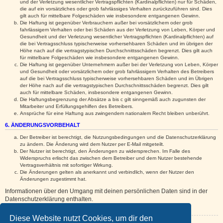
und der Verletzung wesentlicher Vertragspflichten (Kardinalpflichten) nur für Schäden,
die auf ein vorsätzliches oder grob fahrlässiges Verhalten zurückzuführen sind. Dies
gilt auch für mittelbare Folgeschäden wie insbesondere entgangenen Gewinn.
Die Haftung ist gegenüber Verbrauchern außer bei vorsätzlichem oder grob
fahrlässigem Verhalten oder bei Schäden aus der Verletzung von Leben, Körper und
Gesundheit und der Verletzung wesentlicher Vertragspflichten (Kardinalpflichten) auf
die bei Vertragsschluss typischerweise vorhersehbaren Schäden und im übrigen der
Höhe nach auf die vertragstypischen Durchschnittsschäden begrenzt. Dies gilt auch
für mittelbare Folgeschäden wie insbesondere entgangenen Gewinn.
Die Haftung ist gegenüber Unternehmern außer bei der Verletzung von Leben, Körper
und Gesundheit oder vorsätzlichem oder grob fahrlässigem Verhalten des Betreibers
auf die bei Vertragsschluss typischerweise vorhersehbaren Schäden und im Übrigen
der Höhe nach auf die vertragstypischen Durchschnittsschäden begrenzt. Dies gilt
auch für mittelbare Schäden, insbesondere entgangenen Gewinn.
Die Haftungsbegrenzung der Absätze a bis c gilt sinngemäß auch zugunsten der
Mitarbeiter und Erfüllungsgehilfen des Betreibers.
Ansprüche für eine Haftung aus zwingendem nationalem Recht bleiben unberührt.
6. ÄNDERUNGSVORBEHALT
Der Betreiber ist berechtigt, die Nutzungsbedingungen und die Datenschutzerklärung
zu ändern. Die Änderung wird dem Nutzer per E-Mail mitgeteilt.
Der Nutzer ist berechtigt, den Änderungen zu widersprechen. Im Falle des
Widerspruchs erlischt das zwischen dem Betreiber und dem Nutzer bestehende
Vertragsverhältnis mit sofortiger Wirkung.
Die Änderungen gelten als anerkannt und verbindlich, wenn der Nutzer den
Änderungen zugestimmt hat.
Informationen über den Umgang mit deinen persönlichen Daten sind in der
Datenschutzerklärung enthalten.
Diese Website nutzt Cookies, um dir den