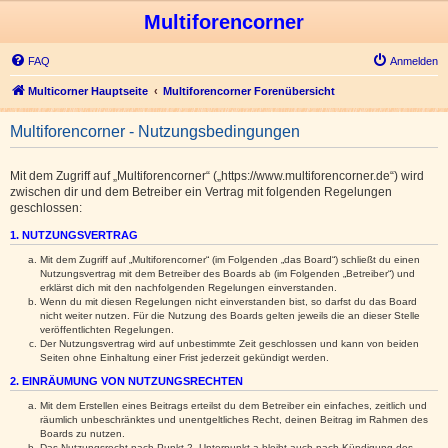
Multiforencorner
FAQ
Anmelden
Multicorner Hauptseite
Multiforencorner Forenübersicht
Multiforencorner - Nutzungsbedingungen
Mit dem Zugriff auf „Multiforencorner“ („https://www.multiforencorner.de“) wird
zwischen dir und dem Betreiber ein Vertrag mit folgenden Regelungen
geschlossen:
1. NUTZUNGSVERTRAG
Mit dem Zugriff auf „Multiforencorner“ (im Folgenden „das Board“) schließt du einen
Nutzungsvertrag mit dem Betreiber des Boards ab (im Folgenden „Betreiber“) und
erklärst dich mit den nachfolgenden Regelungen einverstanden.
Wenn du mit diesen Regelungen nicht einverstanden bist, so darfst du das Board
nicht weiter nutzen. Für die Nutzung des Boards gelten jeweils die an dieser Stelle
veröffentlichten Regelungen.
Der Nutzungsvertrag wird auf unbestimmte Zeit geschlossen und kann von beiden
Seiten ohne Einhaltung einer Frist jederzeit gekündigt werden.
2. EINRÄUMUNG VON NUTZUNGSRECHTEN
Mit dem Erstellen eines Beitrags erteilst du dem Betreiber ein einfaches, zeitlich und
räumlich unbeschränktes und unentgeltliches Recht, deinen Beitrag im Rahmen des
Boards zu nutzen.
Das Nutzungsrecht nach Punkt 2, Unterpunkt a bleibt auch nach Kündigung des