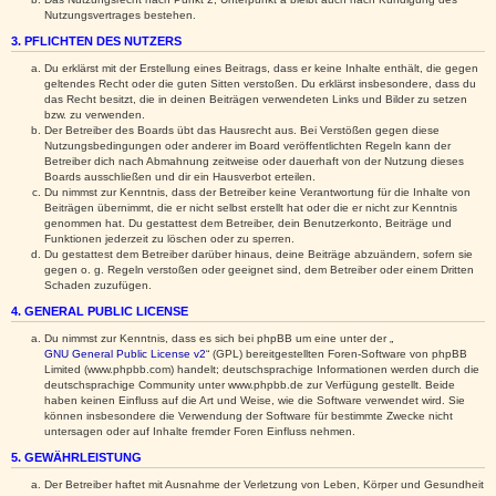
Nutzungsvertrages bestehen.
3. PFLICHTEN DES NUTZERS
Du erklärst mit der Erstellung eines Beitrags, dass er keine Inhalte enthält, die gegen
geltendes Recht oder die guten Sitten verstoßen. Du erklärst insbesondere, dass du
das Recht besitzt, die in deinen Beiträgen verwendeten Links und Bilder zu setzen
bzw. zu verwenden.
Der Betreiber des Boards übt das Hausrecht aus. Bei Verstößen gegen diese
Nutzungsbedingungen oder anderer im Board veröffentlichten Regeln kann der
Betreiber dich nach Abmahnung zeitweise oder dauerhaft von der Nutzung dieses
Boards ausschließen und dir ein Hausverbot erteilen.
Du nimmst zur Kenntnis, dass der Betreiber keine Verantwortung für die Inhalte von
Beiträgen übernimmt, die er nicht selbst erstellt hat oder die er nicht zur Kenntnis
genommen hat. Du gestattest dem Betreiber, dein Benutzerkonto, Beiträge und
Funktionen jederzeit zu löschen oder zu sperren.
Du gestattest dem Betreiber darüber hinaus, deine Beiträge abzuändern, sofern sie
gegen o. g. Regeln verstoßen oder geeignet sind, dem Betreiber oder einem Dritten
Schaden zuzufügen.
4. GENERAL PUBLIC LICENSE
Du nimmst zur Kenntnis, dass es sich bei phpBB um eine unter der „
GNU General Public License v2
“ (GPL) bereitgestellten Foren-Software von phpBB
Limited (www.phpbb.com) handelt; deutschsprachige Informationen werden durch die
deutschsprachige Community unter www.phpbb.de zur Verfügung gestellt. Beide
haben keinen Einfluss auf die Art und Weise, wie die Software verwendet wird. Sie
können insbesondere die Verwendung der Software für bestimmte Zwecke nicht
untersagen oder auf Inhalte fremder Foren Einfluss nehmen.
5. GEWÄHRLEISTUNG
Der Betreiber haftet mit Ausnahme der Verletzung von Leben, Körper und Gesundheit