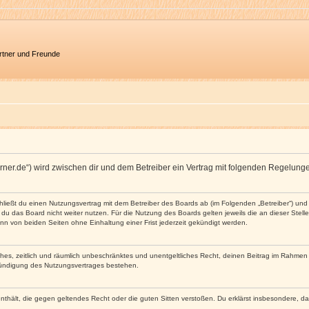
artner und Freunde
ncorner.de“) wird zwischen dir und dem Betreiber ein Vertrag mit folgenden Regelun
schließt du einen Nutzungsvertrag mit dem Betreiber des Boards ab (im Folgenden „Betreiber“) u
du das Board nicht weiter nutzen. Für die Nutzung des Boards gelten jeweils die an dieser Stell
n von beiden Seiten ohne Einhaltung einer Frist jederzeit gekündigt werden.
faches, zeitlich und räumlich unbeschränktes und unentgeltliches Recht, deinen Beitrag im Rahme
Kündigung des Nutzungsvertrages bestehen.
e enthält, die gegen geltendes Recht oder die guten Sitten verstoßen. Du erklärst insbesondere, 