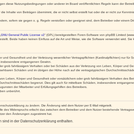
egen diese Nutzungsbedingungen oder anderer im Board veröffentlichten Regeln kann der Betre
die Inhalte von Beiträgen übernimmt, die er nicht selbst erstellt hat oder die er nicht zur Kenn
ndern, sofern sie gegen o. g. Regeln verstoßen oder geeignet sind, dem Betreiber oder einem D
„
GNU General Public License v2
“ (GPL) bereitgestellten Foren-Software von phpBB Limited (ww
ellt. Beide haben keinen Einfluss auf die Art und Weise, wie die Software verwendet wird. Si
 und Gesundheit und der Verletzung wesentlicher Vertragspflichten (Kardinalpflichten) nur für Sc
wie insbesondere entgangenen Gewinn.
der grob fahrlässigem Verhalten oder bei Schäden aus der Verletzung von Leben, Körper und Ges
rhersehbaren Schäden und im übrigen der Höhe nach auf die vertragstypischen Durchschnittsschäde
von Leben, Körper und Gesundheit oder vorsätzlichem oder grob fahrlässigem Verhalten des Betr
Durchschnittsschäden begrenzt. Dies gilt auch für mittelbare Schäden, insbesondere entgangen
gunsten der Mitarbeiter und Erfüllungsgehilfen des Betreibers.
ben unberührt.
enschutzerklärung zu ändern. Die Änderung wird dem Nutzer per E-Mail mitgeteilt.
lle des Widerspruchs erlischt das zwischen dem Betreiber und dem Nutzer bestehende Vertragsverh
utzer den Änderungen zugestimmt hat.
sind in der Datenschutzerklärung enthalten.