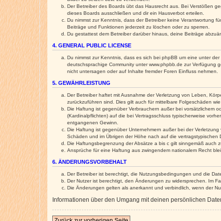
Der Betreiber des Boards übt das Hausrecht aus. Bei Verstößen g
dieses Boards ausschließen und dir ein Hausverbot erteilen.
Du nimmst zur Kenntnis, dass der Betreiber keine Verantwortung für 
Beiträge und Funktionen jederzeit zu löschen oder zu sperren.
Du gestattest dem Betreiber darüber hinaus, deine Beiträge abzuä
4. GENERAL PUBLIC LICENSE
Du nimmst zur Kenntnis, dass es sich bei phpBB um eine unter der 
deutschsprachige Community unter www.phpbb.de zur Verfügung gest
nicht untersagen oder auf Inhalte fremder Foren Einfluss nehmen.
5. GEWÄHRLEISTUNG
Der Betreiber haftet mit Ausnahme der Verletzung von Leben, Körper
zurückzuführen sind. Dies gilt auch für mittelbare Folgeschäden 
Die Haftung ist gegenüber Verbrauchern außer bei vorsätzlichem o
(Kardinalpflichten) auf die bei Vertragsschluss typischerweise vo
entgangenen Gewinn.
Die Haftung ist gegenüber Unternehmern außer bei der Verletzung 
Schäden und im Übrigen der Höhe nach auf die vertragstypischen 
Die Haftungsbegrenzung der Absätze a bis c gilt sinngemäß auch zu
Ansprüche für eine Haftung aus zwingendem nationalem Recht blei
6. ÄNDERUNGSVORBEHALT
Der Betreiber ist berechtigt, die Nutzungsbedingungen und die Dat
Der Nutzer ist berechtigt, den Änderungen zu widersprechen. Im Fa
Die Änderungen gelten als anerkannt und verbindlich, wenn der N
Informationen über den Umgang mit deinen persönlichen Daten 
Zurück zur vorherigen Seite