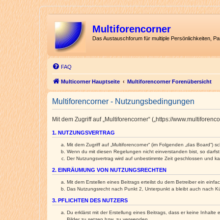
Multiforencorner
Das Austauschforum für multiple Persönlichkeiten, P
FAQ
Multicorner Hauptseite
Multiforencorner Forenübersicht
Multiforencorner - Nutzungsbedingungen
Mit dem Zugriff auf „Multiforencorner“ („https://www.multifore
1. NUTZUNGSVERTRAG
Mit dem Zugriff auf „Multiforencorner“ (im Folgenden „das Board“) 
Wenn du mit diesen Regelungen nicht einverstanden bist, so darfst 
Der Nutzungsvertrag wird auf unbestimmte Zeit geschlossen und kan
2. EINRÄUMUNG VON NUTZUNGSRECHTEN
Mit dem Erstellen eines Beitrags erteilst du dem Betreiber ein ein
Das Nutzungsrecht nach Punkt 2, Unterpunkt a bleibt auch nach 
3. PFLICHTEN DES NUTZERS
Du erklärst mit der Erstellung eines Beitrags, dass er keine Inhalt
Bilder zu setzen bzw. zu verwenden.