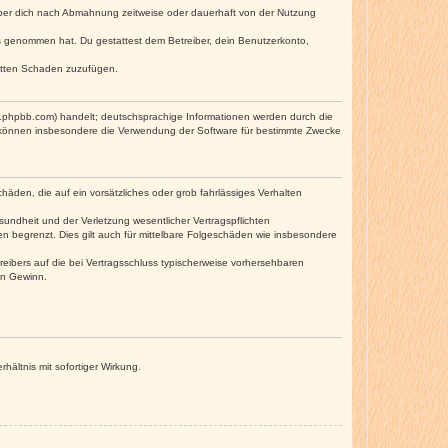
iber dich nach Abmahnung zeitweise oder dauerhaft von der Nutzung
tnis genommen hat. Du gestattest dem Betreiber, dein Benutzerkonto,
ritten Schaden zuzufügen.
w.phpbb.com) handelt; deutschsprachige Informationen werden durch die
e können insbesondere die Verwendung der Software für bestimmte Zwecke
häden, die auf ein vorsätzliches oder grob fahrlässiges Verhalten
undheit und der Verletzung wesentlicher Vertragspflichten
n begrenzt. Dies gilt auch für mittelbare Folgeschäden wie insbesondere
eibers auf die bei Vertragsschluss typischerweise vorhersehbaren
en Gewinn.
ältnis mit sofortiger Wirkung.