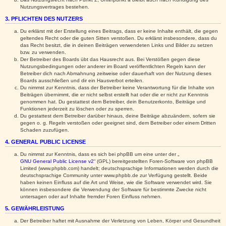
Nutzungsvertrages bestehen.
3. PFLICHTEN DES NUTZERS
Du erklärst mit der Erstellung eines Beitrags, dass er keine Inhalte enthält, die gegen
geltendes Recht oder die guten Sitten verstoßen. Du erklärst insbesondere, dass du
das Recht besitzt, die in deinen Beiträgen verwendeten Links und Bilder zu setzen
bzw. zu verwenden.
Der Betreiber des Boards übt das Hausrecht aus. Bei Verstößen gegen diese
Nutzungsbedingungen oder anderer im Board veröffentlichten Regeln kann der
Betreiber dich nach Abmahnung zeitweise oder dauerhaft von der Nutzung dieses
Boards ausschließen und dir ein Hausverbot erteilen.
Du nimmst zur Kenntnis, dass der Betreiber keine Verantwortung für die Inhalte von
Beiträgen übernimmt, die er nicht selbst erstellt hat oder die er nicht zur Kenntnis
genommen hat. Du gestattest dem Betreiber, dein Benutzerkonto, Beiträge und
Funktionen jederzeit zu löschen oder zu sperren.
Du gestattest dem Betreiber darüber hinaus, deine Beiträge abzuändern, sofern sie
gegen o. g. Regeln verstoßen oder geeignet sind, dem Betreiber oder einem Dritten
Schaden zuzufügen.
4. GENERAL PUBLIC LICENSE
Du nimmst zur Kenntnis, dass es sich bei phpBB um eine unter der „
GNU General Public License v2
“ (GPL) bereitgestellten Foren-Software von phpBB
Limited (www.phpbb.com) handelt; deutschsprachige Informationen werden durch die
deutschsprachige Community unter www.phpbb.de zur Verfügung gestellt. Beide
haben keinen Einfluss auf die Art und Weise, wie die Software verwendet wird. Sie
können insbesondere die Verwendung der Software für bestimmte Zwecke nicht
untersagen oder auf Inhalte fremder Foren Einfluss nehmen.
5. GEWÄHRLEISTUNG
Der Betreiber haftet mit Ausnahme der Verletzung von Leben, Körper und Gesundheit