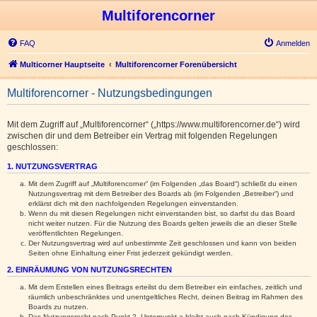
Multiforencorner
FAQ
Anmelden
Multicorner Hauptseite
Multiforencorner Forenübersicht
Multiforencorner - Nutzungsbedingungen
Mit dem Zugriff auf „Multiforencorner“ („https://www.multiforencorner.de“) wird
zwischen dir und dem Betreiber ein Vertrag mit folgenden Regelungen
geschlossen:
1. NUTZUNGSVERTRAG
Mit dem Zugriff auf „Multiforencorner“ (im Folgenden „das Board“) schließt du einen
Nutzungsvertrag mit dem Betreiber des Boards ab (im Folgenden „Betreiber“) und
erklärst dich mit den nachfolgenden Regelungen einverstanden.
Wenn du mit diesen Regelungen nicht einverstanden bist, so darfst du das Board
nicht weiter nutzen. Für die Nutzung des Boards gelten jeweils die an dieser Stelle
veröffentlichten Regelungen.
Der Nutzungsvertrag wird auf unbestimmte Zeit geschlossen und kann von beiden
Seiten ohne Einhaltung einer Frist jederzeit gekündigt werden.
2. EINRÄUMUNG VON NUTZUNGSRECHTEN
Mit dem Erstellen eines Beitrags erteilst du dem Betreiber ein einfaches, zeitlich und
räumlich unbeschränktes und unentgeltliches Recht, deinen Beitrag im Rahmen des
Boards zu nutzen.
Das Nutzungsrecht nach Punkt 2, Unterpunkt a bleibt auch nach Kündigung des