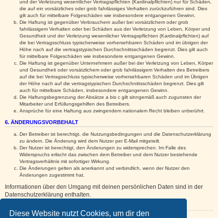
und der Verletzung wesentlicher Vertragspflichten (Kardinalpflichten) nur für Schäden,
die auf ein vorsätzliches oder grob fahrlässiges Verhalten zurückzuführen sind. Dies
gilt auch für mittelbare Folgeschäden wie insbesondere entgangenen Gewinn.
Die Haftung ist gegenüber Verbrauchern außer bei vorsätzlichem oder grob
fahrlässigem Verhalten oder bei Schäden aus der Verletzung von Leben, Körper und
Gesundheit und der Verletzung wesentlicher Vertragspflichten (Kardinalpflichten) auf
die bei Vertragsschluss typischerweise vorhersehbaren Schäden und im übrigen der
Höhe nach auf die vertragstypischen Durchschnittsschäden begrenzt. Dies gilt auch
für mittelbare Folgeschäden wie insbesondere entgangenen Gewinn.
Die Haftung ist gegenüber Unternehmern außer bei der Verletzung von Leben, Körper
und Gesundheit oder vorsätzlichem oder grob fahrlässigem Verhalten des Betreibers
auf die bei Vertragsschluss typischerweise vorhersehbaren Schäden und im Übrigen
der Höhe nach auf die vertragstypischen Durchschnittsschäden begrenzt. Dies gilt
auch für mittelbare Schäden, insbesondere entgangenen Gewinn.
Die Haftungsbegrenzung der Absätze a bis c gilt sinngemäß auch zugunsten der
Mitarbeiter und Erfüllungsgehilfen des Betreibers.
Ansprüche für eine Haftung aus zwingendem nationalem Recht bleiben unberührt.
6. ÄNDERUNGSVORBEHALT
Der Betreiber ist berechtigt, die Nutzungsbedingungen und die Datenschutzerklärung
zu ändern. Die Änderung wird dem Nutzer per E-Mail mitgeteilt.
Der Nutzer ist berechtigt, den Änderungen zu widersprechen. Im Falle des
Widerspruchs erlischt das zwischen dem Betreiber und dem Nutzer bestehende
Vertragsverhältnis mit sofortiger Wirkung.
Die Änderungen gelten als anerkannt und verbindlich, wenn der Nutzer den
Änderungen zugestimmt hat.
Informationen über den Umgang mit deinen persönlichen Daten sind in der
Datenschutzerklärung enthalten.
Diese Website nutzt Cookies, um dir den