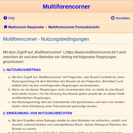
Multiforencorner
FAQ
Anmelden
Multicorner Hauptseite
Multiforencorner Forenübersicht
Multiforencorner - Nutzungsbedingungen
Mit dem Zugriff auf „Multiforencorner“ („https://www.multiforencorner.de“) wird
zwischen dir und dem Betreiber ein Vertrag mit folgenden Regelungen
geschlossen:
1. NUTZUNGSVERTRAG
Mit dem Zugriff auf „Multiforencorner“ (im Folgenden „das Board“) schließt du einen
Nutzungsvertrag mit dem Betreiber des Boards ab (im Folgenden „Betreiber“) und
erklärst dich mit den nachfolgenden Regelungen einverstanden.
Wenn du mit diesen Regelungen nicht einverstanden bist, so darfst du das Board
nicht weiter nutzen. Für die Nutzung des Boards gelten jeweils die an dieser Stelle
veröffentlichten Regelungen.
Der Nutzungsvertrag wird auf unbestimmte Zeit geschlossen und kann von beiden
Seiten ohne Einhaltung einer Frist jederzeit gekündigt werden.
2. EINRÄUMUNG VON NUTZUNGSRECHTEN
Mit dem Erstellen eines Beitrags erteilst du dem Betreiber ein einfaches, zeitlich und
räumlich unbeschränktes und unentgeltliches Recht, deinen Beitrag im Rahmen des
Boards zu nutzen.
Das Nutzungsrecht nach Punkt 2, Unterpunkt a bleibt auch nach Kündigung des