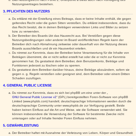
Nutzungsvertrages bestehen.
3. PFLICHTEN DES NUTZERS
Du erklärst mit der Erstellung eines Beitrags, dass er keine Inhalte enthält, die gegen
geltendes Recht oder die guten Sitten verstoßen. Du erklärst insbesondere, dass du
das Recht besitzt, die in deinen Beiträgen verwendeten Links und Bilder zu setzen
bzw. zu verwenden.
Der Betreiber des Boards übt das Hausrecht aus. Bei Verstößen gegen diese
Nutzungsbedingungen oder anderer im Board veröffentlichten Regeln kann der
Betreiber dich nach Abmahnung zeitweise oder dauerhaft von der Nutzung dieses
Boards ausschließen und dir ein Hausverbot erteilen.
Du nimmst zur Kenntnis, dass der Betreiber keine Verantwortung für die Inhalte von
Beiträgen übernimmt, die er nicht selbst erstellt hat oder die er nicht zur Kenntnis
genommen hat. Du gestattest dem Betreiber, dein Benutzerkonto, Beiträge und
Funktionen jederzeit zu löschen oder zu sperren.
Du gestattest dem Betreiber darüber hinaus, deine Beiträge abzuändern, sofern sie
gegen o. g. Regeln verstoßen oder geeignet sind, dem Betreiber oder einem Dritten
Schaden zuzufügen.
4. GENERAL PUBLIC LICENSE
Du nimmst zur Kenntnis, dass es sich bei phpBB um eine unter der „
GNU General Public License v2
“ (GPL) bereitgestellten Foren-Software von phpBB
Limited (www.phpbb.com) handelt; deutschsprachige Informationen werden durch die
deutschsprachige Community unter www.phpbb.de zur Verfügung gestellt. Beide
haben keinen Einfluss auf die Art und Weise, wie die Software verwendet wird. Sie
können insbesondere die Verwendung der Software für bestimmte Zwecke nicht
untersagen oder auf Inhalte fremder Foren Einfluss nehmen.
5. GEWÄHRLEISTUNG
Der Betreiber haftet mit Ausnahme der Verletzung von Leben, Körper und Gesundheit