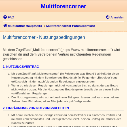
Multiforencorner
FAQ
Anmelden
Multicorner Hauptseite
Multiforencorner Forenübersicht
Multiforencorner - Nutzungsbedingungen
Mit dem Zugriff auf „Multiforencorner“ („https://www.multiforencorner.de“) wird
zwischen dir und dem Betreiber ein Vertrag mit folgenden Regelungen
geschlossen:
1. NUTZUNGSVERTRAG
Mit dem Zugriff auf „Multiforencorner“ (im Folgenden „das Board“) schließt du einen
Nutzungsvertrag mit dem Betreiber des Boards ab (im Folgenden „Betreiber“) und
erklärst dich mit den nachfolgenden Regelungen einverstanden.
Wenn du mit diesen Regelungen nicht einverstanden bist, so darfst du das Board
nicht weiter nutzen. Für die Nutzung des Boards gelten jeweils die an dieser Stelle
veröffentlichten Regelungen.
Der Nutzungsvertrag wird auf unbestimmte Zeit geschlossen und kann von beiden
Seiten ohne Einhaltung einer Frist jederzeit gekündigt werden.
2. EINRÄUMUNG VON NUTZUNGSRECHTEN
Mit dem Erstellen eines Beitrags erteilst du dem Betreiber ein einfaches, zeitlich und
räumlich unbeschränktes und unentgeltliches Recht, deinen Beitrag im Rahmen des
Boards zu nutzen.
Das Nutzungsrecht nach Punkt 2, Unterpunkt a bleibt auch nach Kündigung des