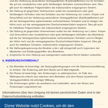
und der Verletzung wesentlicher Vertragspflichten (Kardinalpflichten) nur für Schäden,
die auf ein vorsätzliches oder grob fahrlässiges Verhalten zurückzuführen sind. Dies
gilt auch für mittelbare Folgeschäden wie insbesondere entgangenen Gewinn.
Die Haftung ist gegenüber Verbrauchern außer bei vorsätzlichem oder grob
fahrlässigem Verhalten oder bei Schäden aus der Verletzung von Leben, Körper und
Gesundheit und der Verletzung wesentlicher Vertragspflichten (Kardinalpflichten) auf
die bei Vertragsschluss typischerweise vorhersehbaren Schäden und im übrigen der
Höhe nach auf die vertragstypischen Durchschnittsschäden begrenzt. Dies gilt auch
für mittelbare Folgeschäden wie insbesondere entgangenen Gewinn.
Die Haftung ist gegenüber Unternehmern außer bei der Verletzung von Leben, Körper
und Gesundheit oder vorsätzlichem oder grob fahrlässigem Verhalten des Betreibers
auf die bei Vertragsschluss typischerweise vorhersehbaren Schäden und im Übrigen
der Höhe nach auf die vertragstypischen Durchschnittsschäden begrenzt. Dies gilt
auch für mittelbare Schäden, insbesondere entgangenen Gewinn.
Die Haftungsbegrenzung der Absätze a bis c gilt sinngemäß auch zugunsten der
Mitarbeiter und Erfüllungsgehilfen des Betreibers.
Ansprüche für eine Haftung aus zwingendem nationalem Recht bleiben unberührt.
6. ÄNDERUNGSVORBEHALT
Der Betreiber ist berechtigt, die Nutzungsbedingungen und die Datenschutzerklärung
zu ändern. Die Änderung wird dem Nutzer per E-Mail mitgeteilt.
Der Nutzer ist berechtigt, den Änderungen zu widersprechen. Im Falle des
Widerspruchs erlischt das zwischen dem Betreiber und dem Nutzer bestehende
Vertragsverhältnis mit sofortiger Wirkung.
Die Änderungen gelten als anerkannt und verbindlich, wenn der Nutzer den
Änderungen zugestimmt hat.
Informationen über den Umgang mit deinen persönlichen Daten sind in der
Datenschutzerklärung enthalten.
Diese Website nutzt Cookies, um dir den