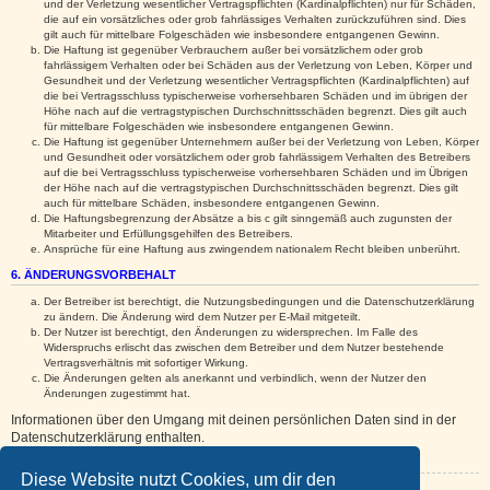
und der Verletzung wesentlicher Vertragspflichten (Kardinalpflichten) nur für Schäden,
die auf ein vorsätzliches oder grob fahrlässiges Verhalten zurückzuführen sind. Dies
gilt auch für mittelbare Folgeschäden wie insbesondere entgangenen Gewinn.
Die Haftung ist gegenüber Verbrauchern außer bei vorsätzlichem oder grob
fahrlässigem Verhalten oder bei Schäden aus der Verletzung von Leben, Körper und
Gesundheit und der Verletzung wesentlicher Vertragspflichten (Kardinalpflichten) auf
die bei Vertragsschluss typischerweise vorhersehbaren Schäden und im übrigen der
Höhe nach auf die vertragstypischen Durchschnittsschäden begrenzt. Dies gilt auch
für mittelbare Folgeschäden wie insbesondere entgangenen Gewinn.
Die Haftung ist gegenüber Unternehmern außer bei der Verletzung von Leben, Körper
und Gesundheit oder vorsätzlichem oder grob fahrlässigem Verhalten des Betreibers
auf die bei Vertragsschluss typischerweise vorhersehbaren Schäden und im Übrigen
der Höhe nach auf die vertragstypischen Durchschnittsschäden begrenzt. Dies gilt
auch für mittelbare Schäden, insbesondere entgangenen Gewinn.
Die Haftungsbegrenzung der Absätze a bis c gilt sinngemäß auch zugunsten der
Mitarbeiter und Erfüllungsgehilfen des Betreibers.
Ansprüche für eine Haftung aus zwingendem nationalem Recht bleiben unberührt.
6. ÄNDERUNGSVORBEHALT
Der Betreiber ist berechtigt, die Nutzungsbedingungen und die Datenschutzerklärung
zu ändern. Die Änderung wird dem Nutzer per E-Mail mitgeteilt.
Der Nutzer ist berechtigt, den Änderungen zu widersprechen. Im Falle des
Widerspruchs erlischt das zwischen dem Betreiber und dem Nutzer bestehende
Vertragsverhältnis mit sofortiger Wirkung.
Die Änderungen gelten als anerkannt und verbindlich, wenn der Nutzer den
Änderungen zugestimmt hat.
Informationen über den Umgang mit deinen persönlichen Daten sind in der
Datenschutzerklärung enthalten.
Diese Website nutzt Cookies, um dir den