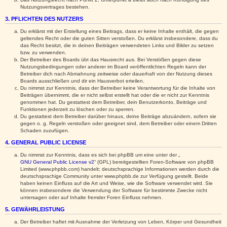
Nutzungsvertrages bestehen.
3. PFLICHTEN DES NUTZERS
Du erklärst mit der Erstellung eines Beitrags, dass er keine Inhalte enthält, die gegen
geltendes Recht oder die guten Sitten verstoßen. Du erklärst insbesondere, dass du
das Recht besitzt, die in deinen Beiträgen verwendeten Links und Bilder zu setzen
bzw. zu verwenden.
Der Betreiber des Boards übt das Hausrecht aus. Bei Verstößen gegen diese
Nutzungsbedingungen oder anderer im Board veröffentlichten Regeln kann der
Betreiber dich nach Abmahnung zeitweise oder dauerhaft von der Nutzung dieses
Boards ausschließen und dir ein Hausverbot erteilen.
Du nimmst zur Kenntnis, dass der Betreiber keine Verantwortung für die Inhalte von
Beiträgen übernimmt, die er nicht selbst erstellt hat oder die er nicht zur Kenntnis
genommen hat. Du gestattest dem Betreiber, dein Benutzerkonto, Beiträge und
Funktionen jederzeit zu löschen oder zu sperren.
Du gestattest dem Betreiber darüber hinaus, deine Beiträge abzuändern, sofern sie
gegen o. g. Regeln verstoßen oder geeignet sind, dem Betreiber oder einem Dritten
Schaden zuzufügen.
4. GENERAL PUBLIC LICENSE
Du nimmst zur Kenntnis, dass es sich bei phpBB um eine unter der „
GNU General Public License v2
“ (GPL) bereitgestellten Foren-Software von phpBB
Limited (www.phpbb.com) handelt; deutschsprachige Informationen werden durch die
deutschsprachige Community unter www.phpbb.de zur Verfügung gestellt. Beide
haben keinen Einfluss auf die Art und Weise, wie die Software verwendet wird. Sie
können insbesondere die Verwendung der Software für bestimmte Zwecke nicht
untersagen oder auf Inhalte fremder Foren Einfluss nehmen.
5. GEWÄHRLEISTUNG
Der Betreiber haftet mit Ausnahme der Verletzung von Leben, Körper und Gesundheit