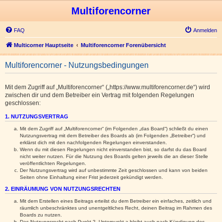
Multiforencorner
FAQ
Anmelden
Multicorner Hauptseite
Multiforencorner Forenübersicht
Multiforencorner - Nutzungsbedingungen
Mit dem Zugriff auf „Multiforencorner“ („https://www.multiforencorner.de“) wird
zwischen dir und dem Betreiber ein Vertrag mit folgenden Regelungen
geschlossen:
1. NUTZUNGSVERTRAG
Mit dem Zugriff auf „Multiforencorner“ (im Folgenden „das Board“) schließt du einen
Nutzungsvertrag mit dem Betreiber des Boards ab (im Folgenden „Betreiber“) und
erklärst dich mit den nachfolgenden Regelungen einverstanden.
Wenn du mit diesen Regelungen nicht einverstanden bist, so darfst du das Board
nicht weiter nutzen. Für die Nutzung des Boards gelten jeweils die an dieser Stelle
veröffentlichten Regelungen.
Der Nutzungsvertrag wird auf unbestimmte Zeit geschlossen und kann von beiden
Seiten ohne Einhaltung einer Frist jederzeit gekündigt werden.
2. EINRÄUMUNG VON NUTZUNGSRECHTEN
Mit dem Erstellen eines Beitrags erteilst du dem Betreiber ein einfaches, zeitlich und
räumlich unbeschränktes und unentgeltliches Recht, deinen Beitrag im Rahmen des
Boards zu nutzen.
Das Nutzungsrecht nach Punkt 2, Unterpunkt a bleibt auch nach Kündigung des