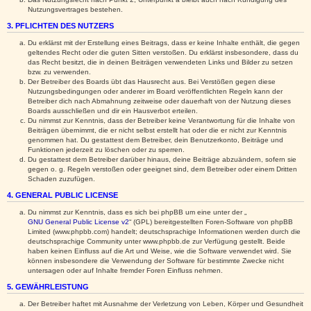
Nutzungsvertrages bestehen.
3. PFLICHTEN DES NUTZERS
Du erklärst mit der Erstellung eines Beitrags, dass er keine Inhalte enthält, die gegen
geltendes Recht oder die guten Sitten verstoßen. Du erklärst insbesondere, dass du
das Recht besitzt, die in deinen Beiträgen verwendeten Links und Bilder zu setzen
bzw. zu verwenden.
Der Betreiber des Boards übt das Hausrecht aus. Bei Verstößen gegen diese
Nutzungsbedingungen oder anderer im Board veröffentlichten Regeln kann der
Betreiber dich nach Abmahnung zeitweise oder dauerhaft von der Nutzung dieses
Boards ausschließen und dir ein Hausverbot erteilen.
Du nimmst zur Kenntnis, dass der Betreiber keine Verantwortung für die Inhalte von
Beiträgen übernimmt, die er nicht selbst erstellt hat oder die er nicht zur Kenntnis
genommen hat. Du gestattest dem Betreiber, dein Benutzerkonto, Beiträge und
Funktionen jederzeit zu löschen oder zu sperren.
Du gestattest dem Betreiber darüber hinaus, deine Beiträge abzuändern, sofern sie
gegen o. g. Regeln verstoßen oder geeignet sind, dem Betreiber oder einem Dritten
Schaden zuzufügen.
4. GENERAL PUBLIC LICENSE
Du nimmst zur Kenntnis, dass es sich bei phpBB um eine unter der „
GNU General Public License v2
“ (GPL) bereitgestellten Foren-Software von phpBB
Limited (www.phpbb.com) handelt; deutschsprachige Informationen werden durch die
deutschsprachige Community unter www.phpbb.de zur Verfügung gestellt. Beide
haben keinen Einfluss auf die Art und Weise, wie die Software verwendet wird. Sie
können insbesondere die Verwendung der Software für bestimmte Zwecke nicht
untersagen oder auf Inhalte fremder Foren Einfluss nehmen.
5. GEWÄHRLEISTUNG
Der Betreiber haftet mit Ausnahme der Verletzung von Leben, Körper und Gesundheit