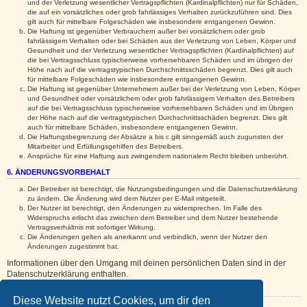
und der Verletzung wesentlicher Vertragspflichten (Kardinalpflichten) nur für Schäden,
die auf ein vorsätzliches oder grob fahrlässiges Verhalten zurückzuführen sind. Dies
gilt auch für mittelbare Folgeschäden wie insbesondere entgangenen Gewinn.
Die Haftung ist gegenüber Verbrauchern außer bei vorsätzlichem oder grob
fahrlässigem Verhalten oder bei Schäden aus der Verletzung von Leben, Körper und
Gesundheit und der Verletzung wesentlicher Vertragspflichten (Kardinalpflichten) auf
die bei Vertragsschluss typischerweise vorhersehbaren Schäden und im übrigen der
Höhe nach auf die vertragstypischen Durchschnittsschäden begrenzt. Dies gilt auch
für mittelbare Folgeschäden wie insbesondere entgangenen Gewinn.
Die Haftung ist gegenüber Unternehmern außer bei der Verletzung von Leben, Körper
und Gesundheit oder vorsätzlichem oder grob fahrlässigem Verhalten des Betreibers
auf die bei Vertragsschluss typischerweise vorhersehbaren Schäden und im Übrigen
der Höhe nach auf die vertragstypischen Durchschnittsschäden begrenzt. Dies gilt
auch für mittelbare Schäden, insbesondere entgangenen Gewinn.
Die Haftungsbegrenzung der Absätze a bis c gilt sinngemäß auch zugunsten der
Mitarbeiter und Erfüllungsgehilfen des Betreibers.
Ansprüche für eine Haftung aus zwingendem nationalem Recht bleiben unberührt.
6. ÄNDERUNGSVORBEHALT
Der Betreiber ist berechtigt, die Nutzungsbedingungen und die Datenschutzerklärung
zu ändern. Die Änderung wird dem Nutzer per E-Mail mitgeteilt.
Der Nutzer ist berechtigt, den Änderungen zu widersprechen. Im Falle des
Widerspruchs erlischt das zwischen dem Betreiber und dem Nutzer bestehende
Vertragsverhältnis mit sofortiger Wirkung.
Die Änderungen gelten als anerkannt und verbindlich, wenn der Nutzer den
Änderungen zugestimmt hat.
Informationen über den Umgang mit deinen persönlichen Daten sind in der
Datenschutzerklärung enthalten.
Diese Website nutzt Cookies, um dir den