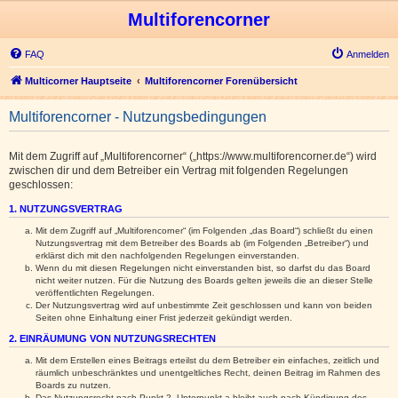
Multiforencorner
FAQ
Anmelden
Multicorner Hauptseite
Multiforencorner Forenübersicht
Multiforencorner - Nutzungsbedingungen
Mit dem Zugriff auf „Multiforencorner“ („https://www.multiforencorner.de“) wird
zwischen dir und dem Betreiber ein Vertrag mit folgenden Regelungen
geschlossen:
1. NUTZUNGSVERTRAG
Mit dem Zugriff auf „Multiforencorner“ (im Folgenden „das Board“) schließt du einen
Nutzungsvertrag mit dem Betreiber des Boards ab (im Folgenden „Betreiber“) und
erklärst dich mit den nachfolgenden Regelungen einverstanden.
Wenn du mit diesen Regelungen nicht einverstanden bist, so darfst du das Board
nicht weiter nutzen. Für die Nutzung des Boards gelten jeweils die an dieser Stelle
veröffentlichten Regelungen.
Der Nutzungsvertrag wird auf unbestimmte Zeit geschlossen und kann von beiden
Seiten ohne Einhaltung einer Frist jederzeit gekündigt werden.
2. EINRÄUMUNG VON NUTZUNGSRECHTEN
Mit dem Erstellen eines Beitrags erteilst du dem Betreiber ein einfaches, zeitlich und
räumlich unbeschränktes und unentgeltliches Recht, deinen Beitrag im Rahmen des
Boards zu nutzen.
Das Nutzungsrecht nach Punkt 2, Unterpunkt a bleibt auch nach Kündigung des