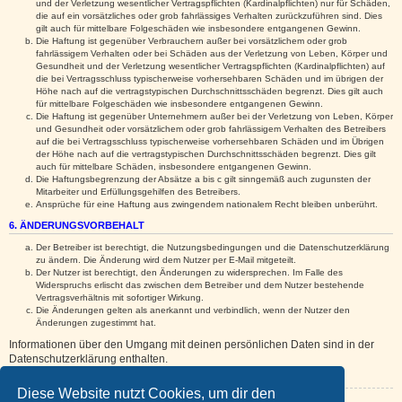
und der Verletzung wesentlicher Vertragspflichten (Kardinalpflichten) nur für Schäden,
die auf ein vorsätzliches oder grob fahrlässiges Verhalten zurückzuführen sind. Dies
gilt auch für mittelbare Folgeschäden wie insbesondere entgangenen Gewinn.
Die Haftung ist gegenüber Verbrauchern außer bei vorsätzlichem oder grob
fahrlässigem Verhalten oder bei Schäden aus der Verletzung von Leben, Körper und
Gesundheit und der Verletzung wesentlicher Vertragspflichten (Kardinalpflichten) auf
die bei Vertragsschluss typischerweise vorhersehbaren Schäden und im übrigen der
Höhe nach auf die vertragstypischen Durchschnittsschäden begrenzt. Dies gilt auch
für mittelbare Folgeschäden wie insbesondere entgangenen Gewinn.
Die Haftung ist gegenüber Unternehmern außer bei der Verletzung von Leben, Körper
und Gesundheit oder vorsätzlichem oder grob fahrlässigem Verhalten des Betreibers
auf die bei Vertragsschluss typischerweise vorhersehbaren Schäden und im Übrigen
der Höhe nach auf die vertragstypischen Durchschnittsschäden begrenzt. Dies gilt
auch für mittelbare Schäden, insbesondere entgangenen Gewinn.
Die Haftungsbegrenzung der Absätze a bis c gilt sinngemäß auch zugunsten der
Mitarbeiter und Erfüllungsgehilfen des Betreibers.
Ansprüche für eine Haftung aus zwingendem nationalem Recht bleiben unberührt.
6. ÄNDERUNGSVORBEHALT
Der Betreiber ist berechtigt, die Nutzungsbedingungen und die Datenschutzerklärung
zu ändern. Die Änderung wird dem Nutzer per E-Mail mitgeteilt.
Der Nutzer ist berechtigt, den Änderungen zu widersprechen. Im Falle des
Widerspruchs erlischt das zwischen dem Betreiber und dem Nutzer bestehende
Vertragsverhältnis mit sofortiger Wirkung.
Die Änderungen gelten als anerkannt und verbindlich, wenn der Nutzer den
Änderungen zugestimmt hat.
Informationen über den Umgang mit deinen persönlichen Daten sind in der
Datenschutzerklärung enthalten.
Diese Website nutzt Cookies, um dir den