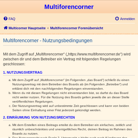
Multiforencorner
FAQ
Anmelden
Multicorner Hauptseite
Multiforencorner Forenübersicht
Multiforencorner - Nutzungsbedingungen
Mit dem Zugriff auf „Multiforencorner“ („https://www.multiforencorner.de“) wird
zwischen dir und dem Betreiber ein Vertrag mit folgenden Regelungen
geschlossen:
1. NUTZUNGSVERTRAG
Mit dem Zugriff auf „Multiforencorner“ (im Folgenden „das Board“) schließt du einen
Nutzungsvertrag mit dem Betreiber des Boards ab (im Folgenden „Betreiber“) und
erklärst dich mit den nachfolgenden Regelungen einverstanden.
Wenn du mit diesen Regelungen nicht einverstanden bist, so darfst du das Board
nicht weiter nutzen. Für die Nutzung des Boards gelten jeweils die an dieser Stelle
veröffentlichten Regelungen.
Der Nutzungsvertrag wird auf unbestimmte Zeit geschlossen und kann von beiden
Seiten ohne Einhaltung einer Frist jederzeit gekündigt werden.
2. EINRÄUMUNG VON NUTZUNGSRECHTEN
Mit dem Erstellen eines Beitrags erteilst du dem Betreiber ein einfaches, zeitlich und
räumlich unbeschränktes und unentgeltliches Recht, deinen Beitrag im Rahmen des
Boards zu nutzen.
Das Nutzungsrecht nach Punkt 2, Unterpunkt a bleibt auch nach Kündigung des