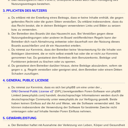
Nutzungsvertrages bestehen.
3. PFLICHTEN DES NUTZERS
Du erklärst mit der Erstellung eines Beitrags, dass er keine Inhalte enthält, die gegen
geltendes Recht oder die guten Sitten verstoßen. Du erklärst insbesondere, dass du
das Recht besitzt, die in deinen Beiträgen verwendeten Links und Bilder zu setzen
bzw. zu verwenden.
Der Betreiber des Boards übt das Hausrecht aus. Bei Verstößen gegen diese
Nutzungsbedingungen oder anderer im Board veröffentlichten Regeln kann der
Betreiber dich nach Abmahnung zeitweise oder dauerhaft von der Nutzung dieses
Boards ausschließen und dir ein Hausverbot erteilen.
Du nimmst zur Kenntnis, dass der Betreiber keine Verantwortung für die Inhalte von
Beiträgen übernimmt, die er nicht selbst erstellt hat oder die er nicht zur Kenntnis
genommen hat. Du gestattest dem Betreiber, dein Benutzerkonto, Beiträge und
Funktionen jederzeit zu löschen oder zu sperren.
Du gestattest dem Betreiber darüber hinaus, deine Beiträge abzuändern, sofern sie
gegen o. g. Regeln verstoßen oder geeignet sind, dem Betreiber oder einem Dritten
Schaden zuzufügen.
4. GENERAL PUBLIC LICENSE
Du nimmst zur Kenntnis, dass es sich bei phpBB um eine unter der „
GNU General Public License v2
“ (GPL) bereitgestellten Foren-Software von phpBB
Limited (www.phpbb.com) handelt; deutschsprachige Informationen werden durch die
deutschsprachige Community unter www.phpbb.de zur Verfügung gestellt. Beide
haben keinen Einfluss auf die Art und Weise, wie die Software verwendet wird. Sie
können insbesondere die Verwendung der Software für bestimmte Zwecke nicht
untersagen oder auf Inhalte fremder Foren Einfluss nehmen.
5. GEWÄHRLEISTUNG
Der Betreiber haftet mit Ausnahme der Verletzung von Leben, Körper und Gesundheit