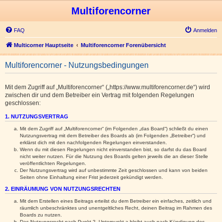
Multiforencorner
FAQ
Anmelden
Multicorner Hauptseite
Multiforencorner Forenübersicht
Multiforencorner - Nutzungsbedingungen
Mit dem Zugriff auf „Multiforencorner“ („https://www.multiforencorner.de“) wird
zwischen dir und dem Betreiber ein Vertrag mit folgenden Regelungen
geschlossen:
1. NUTZUNGSVERTRAG
Mit dem Zugriff auf „Multiforencorner“ (im Folgenden „das Board“) schließt du einen
Nutzungsvertrag mit dem Betreiber des Boards ab (im Folgenden „Betreiber“) und
erklärst dich mit den nachfolgenden Regelungen einverstanden.
Wenn du mit diesen Regelungen nicht einverstanden bist, so darfst du das Board
nicht weiter nutzen. Für die Nutzung des Boards gelten jeweils die an dieser Stelle
veröffentlichten Regelungen.
Der Nutzungsvertrag wird auf unbestimmte Zeit geschlossen und kann von beiden
Seiten ohne Einhaltung einer Frist jederzeit gekündigt werden.
2. EINRÄUMUNG VON NUTZUNGSRECHTEN
Mit dem Erstellen eines Beitrags erteilst du dem Betreiber ein einfaches, zeitlich und
räumlich unbeschränktes und unentgeltliches Recht, deinen Beitrag im Rahmen des
Boards zu nutzen.
Das Nutzungsrecht nach Punkt 2, Unterpunkt a bleibt auch nach Kündigung des