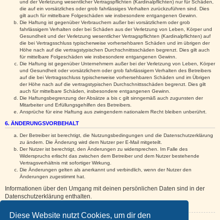
und der Verletzung wesentlicher Vertragspflichten (Kardinalpflichten) nur für Schäden,
die auf ein vorsätzliches oder grob fahrlässiges Verhalten zurückzuführen sind. Dies
gilt auch für mittelbare Folgeschäden wie insbesondere entgangenen Gewinn.
Die Haftung ist gegenüber Verbrauchern außer bei vorsätzlichem oder grob
fahrlässigem Verhalten oder bei Schäden aus der Verletzung von Leben, Körper und
Gesundheit und der Verletzung wesentlicher Vertragspflichten (Kardinalpflichten) auf
die bei Vertragsschluss typischerweise vorhersehbaren Schäden und im übrigen der
Höhe nach auf die vertragstypischen Durchschnittsschäden begrenzt. Dies gilt auch
für mittelbare Folgeschäden wie insbesondere entgangenen Gewinn.
Die Haftung ist gegenüber Unternehmern außer bei der Verletzung von Leben, Körper
und Gesundheit oder vorsätzlichem oder grob fahrlässigem Verhalten des Betreibers
auf die bei Vertragsschluss typischerweise vorhersehbaren Schäden und im Übrigen
der Höhe nach auf die vertragstypischen Durchschnittsschäden begrenzt. Dies gilt
auch für mittelbare Schäden, insbesondere entgangenen Gewinn.
Die Haftungsbegrenzung der Absätze a bis c gilt sinngemäß auch zugunsten der
Mitarbeiter und Erfüllungsgehilfen des Betreibers.
Ansprüche für eine Haftung aus zwingendem nationalem Recht bleiben unberührt.
6. ÄNDERUNGSVORBEHALT
Der Betreiber ist berechtigt, die Nutzungsbedingungen und die Datenschutzerklärung
zu ändern. Die Änderung wird dem Nutzer per E-Mail mitgeteilt.
Der Nutzer ist berechtigt, den Änderungen zu widersprechen. Im Falle des
Widerspruchs erlischt das zwischen dem Betreiber und dem Nutzer bestehende
Vertragsverhältnis mit sofortiger Wirkung.
Die Änderungen gelten als anerkannt und verbindlich, wenn der Nutzer den
Änderungen zugestimmt hat.
Informationen über den Umgang mit deinen persönlichen Daten sind in der
Datenschutzerklärung enthalten.
Diese Website nutzt Cookies, um dir den