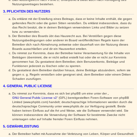
Nutzungsvertrages bestehen.
3. PFLICHTEN DES NUTZERS
Du erklärst mit der Erstellung eines Beitrags, dass er keine Inhalte enthält, die gegen
geltendes Recht oder die guten Sitten verstoßen. Du erklärst insbesondere, dass du
das Recht besitzt, die in deinen Beiträgen verwendeten Links und Bilder zu setzen
bzw. zu verwenden.
Der Betreiber des Boards übt das Hausrecht aus. Bei Verstößen gegen diese
Nutzungsbedingungen oder anderer im Board veröffentlichten Regeln kann der
Betreiber dich nach Abmahnung zeitweise oder dauerhaft von der Nutzung dieses
Boards ausschließen und dir ein Hausverbot erteilen.
Du nimmst zur Kenntnis, dass der Betreiber keine Verantwortung für die Inhalte von
Beiträgen übernimmt, die er nicht selbst erstellt hat oder die er nicht zur Kenntnis
genommen hat. Du gestattest dem Betreiber, dein Benutzerkonto, Beiträge und
Funktionen jederzeit zu löschen oder zu sperren.
Du gestattest dem Betreiber darüber hinaus, deine Beiträge abzuändern, sofern sie
gegen o. g. Regeln verstoßen oder geeignet sind, dem Betreiber oder einem Dritten
Schaden zuzufügen.
4. GENERAL PUBLIC LICENSE
Du nimmst zur Kenntnis, dass es sich bei phpBB um eine unter der „
GNU General Public License v2
“ (GPL) bereitgestellten Foren-Software von phpBB
Limited (www.phpbb.com) handelt; deutschsprachige Informationen werden durch die
deutschsprachige Community unter www.phpbb.de zur Verfügung gestellt. Beide
haben keinen Einfluss auf die Art und Weise, wie die Software verwendet wird. Sie
können insbesondere die Verwendung der Software für bestimmte Zwecke nicht
untersagen oder auf Inhalte fremder Foren Einfluss nehmen.
5. GEWÄHRLEISTUNG
Der Betreiber haftet mit Ausnahme der Verletzung von Leben, Körper und Gesundheit