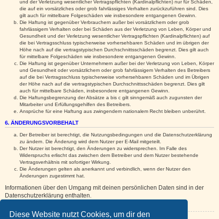
und der Verletzung wesentlicher Vertragspflichten (Kardinalpflichten) nur für Schäden,
die auf ein vorsätzliches oder grob fahrlässiges Verhalten zurückzuführen sind. Dies
gilt auch für mittelbare Folgeschäden wie insbesondere entgangenen Gewinn.
Die Haftung ist gegenüber Verbrauchern außer bei vorsätzlichem oder grob
fahrlässigem Verhalten oder bei Schäden aus der Verletzung von Leben, Körper und
Gesundheit und der Verletzung wesentlicher Vertragspflichten (Kardinalpflichten) auf
die bei Vertragsschluss typischerweise vorhersehbaren Schäden und im übrigen der
Höhe nach auf die vertragstypischen Durchschnittsschäden begrenzt. Dies gilt auch
für mittelbare Folgeschäden wie insbesondere entgangenen Gewinn.
Die Haftung ist gegenüber Unternehmern außer bei der Verletzung von Leben, Körper
und Gesundheit oder vorsätzlichem oder grob fahrlässigem Verhalten des Betreibers
auf die bei Vertragsschluss typischerweise vorhersehbaren Schäden und im Übrigen
der Höhe nach auf die vertragstypischen Durchschnittsschäden begrenzt. Dies gilt
auch für mittelbare Schäden, insbesondere entgangenen Gewinn.
Die Haftungsbegrenzung der Absätze a bis c gilt sinngemäß auch zugunsten der
Mitarbeiter und Erfüllungsgehilfen des Betreibers.
Ansprüche für eine Haftung aus zwingendem nationalem Recht bleiben unberührt.
6. ÄNDERUNGSVORBEHALT
Der Betreiber ist berechtigt, die Nutzungsbedingungen und die Datenschutzerklärung
zu ändern. Die Änderung wird dem Nutzer per E-Mail mitgeteilt.
Der Nutzer ist berechtigt, den Änderungen zu widersprechen. Im Falle des
Widerspruchs erlischt das zwischen dem Betreiber und dem Nutzer bestehende
Vertragsverhältnis mit sofortiger Wirkung.
Die Änderungen gelten als anerkannt und verbindlich, wenn der Nutzer den
Änderungen zugestimmt hat.
Informationen über den Umgang mit deinen persönlichen Daten sind in der
Datenschutzerklärung enthalten.
Diese Website nutzt Cookies, um dir den