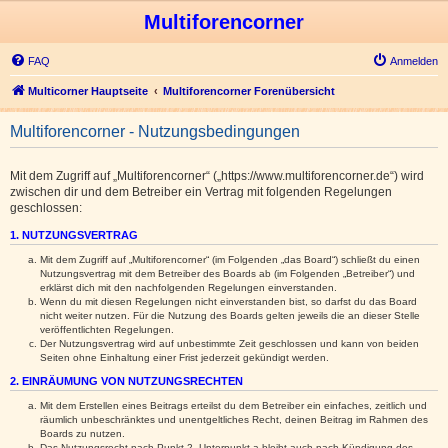
Multiforencorner
FAQ
Anmelden
Multicorner Hauptseite
Multiforencorner Forenübersicht
Multiforencorner - Nutzungsbedingungen
Mit dem Zugriff auf „Multiforencorner“ („https://www.multiforencorner.de“) wird
zwischen dir und dem Betreiber ein Vertrag mit folgenden Regelungen
geschlossen:
1. NUTZUNGSVERTRAG
Mit dem Zugriff auf „Multiforencorner“ (im Folgenden „das Board“) schließt du einen
Nutzungsvertrag mit dem Betreiber des Boards ab (im Folgenden „Betreiber“) und
erklärst dich mit den nachfolgenden Regelungen einverstanden.
Wenn du mit diesen Regelungen nicht einverstanden bist, so darfst du das Board
nicht weiter nutzen. Für die Nutzung des Boards gelten jeweils die an dieser Stelle
veröffentlichten Regelungen.
Der Nutzungsvertrag wird auf unbestimmte Zeit geschlossen und kann von beiden
Seiten ohne Einhaltung einer Frist jederzeit gekündigt werden.
2. EINRÄUMUNG VON NUTZUNGSRECHTEN
Mit dem Erstellen eines Beitrags erteilst du dem Betreiber ein einfaches, zeitlich und
räumlich unbeschränktes und unentgeltliches Recht, deinen Beitrag im Rahmen des
Boards zu nutzen.
Das Nutzungsrecht nach Punkt 2, Unterpunkt a bleibt auch nach Kündigung des