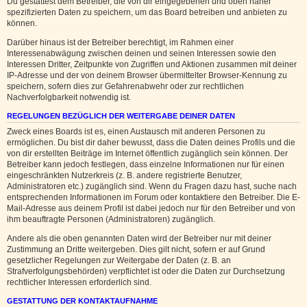
Du gestattest dem Betreiber, die von dir eingegebenen und oben näher
spezifizierten Daten zu speichern, um das Board betreiben und anbieten zu
können.
Darüber hinaus ist der Betreiber berechtigt, im Rahmen einer
Interessenabwägung zwischen deinen und seinen Interessen sowie den
Interessen Dritter, Zeitpunkte von Zugriffen und Aktionen zusammen mit deiner
IP-Adresse und der von deinem Browser übermittelter Browser-Kennung zu
speichern, sofern dies zur Gefahrenabwehr oder zur rechtlichen
Nachverfolgbarkeit notwendig ist.
REGELUNGEN BEZÜGLICH DER WEITERGABE DEINER DATEN
Zweck eines Boards ist es, einen Austausch mit anderen Personen zu
ermöglichen. Du bist dir daher bewusst, dass die Daten deines Profils und die
von dir erstellten Beiträge im Internet öffentlich zugänglich sein können. Der
Betreiber kann jedoch festlegen, dass einzelne Informationen nur für einen
eingeschränkten Nutzerkreis (z. B. andere registrierte Benutzer,
Administratoren etc.) zugänglich sind. Wenn du Fragen dazu hast, suche nach
entsprechenden Informationen im Forum oder kontaktiere den Betreiber. Die E-
Mail-Adresse aus deinem Profil ist dabei jedoch nur für den Betreiber und von
ihm beauftragte Personen (Administratoren) zugänglich.
Andere als die oben genannten Daten wird der Betreiber nur mit deiner
Zustimmung an Dritte weitergeben. Dies gilt nicht, sofern er auf Grund
gesetzlicher Regelungen zur Weitergabe der Daten (z. B. an
Strafverfolgungsbehörden) verpflichtet ist oder die Daten zur Durchsetzung
rechtlicher Interessen erforderlich sind.
GESTATTUNG DER KONTAKTAUFNAHME