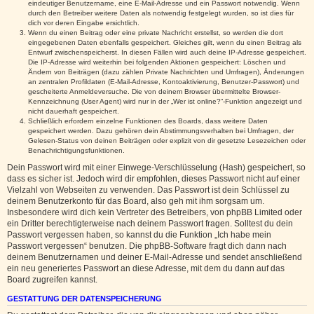
eindeutiger Benutzername, eine E-Mail-Adresse und ein Passwort notwendig. Wenn
durch den Betreiber weitere Daten als notwendig festgelegt wurden, so ist dies für
dich vor deren Eingabe ersichtlich.
Wenn du einen Beitrag oder eine private Nachricht erstellst, so werden die dort
eingegebenen Daten ebenfalls gespeichert. Gleiches gilt, wenn du einen Beitrag als
Entwurf zwischenspeicherst. In diesen Fällen wird auch deine IP-Adresse gespeichert.
Die IP-Adresse wird weiterhin bei folgenden Aktionen gespeichert: Löschen und
Ändern von Beiträgen (dazu zählen Private Nachrichten und Umfragen), Änderungen
an zentralen Profildaten (E-Mail-Adresse, Kontoaktivierung, Benutzer-Passwort) und
gescheiterte Anmeldeversuche. Die von deinem Browser übermittelte Browser-
Kennzeichnung (User Agent) wird nur in der „Wer ist online?“-Funktion angezeigt und
nicht dauerhaft gespeichert.
Schließlich erfordern einzelne Funktionen des Boards, dass weitere Daten
gespeichert werden. Dazu gehören dein Abstimmungsverhalten bei Umfragen, der
Gelesen-Status von deinen Beiträgen oder explizit von dir gesetzte Lesezeichen oder
Benachrichtigungsfunktionen.
Dein Passwort wird mit einer Einwege-Verschlüsselung (Hash) gespeichert, so
dass es sicher ist. Jedoch wird dir empfohlen, dieses Passwort nicht auf einer
Vielzahl von Webseiten zu verwenden. Das Passwort ist dein Schlüssel zu
deinem Benutzerkonto für das Board, also geh mit ihm sorgsam um.
Insbesondere wird dich kein Vertreter des Betreibers, von phpBB Limited oder
ein Dritter berechtigterweise nach deinem Passwort fragen. Solltest du dein
Passwort vergessen haben, so kannst du die Funktion „Ich habe mein
Passwort vergessen“ benutzen. Die phpBB-Software fragt dich dann nach
deinem Benutzernamen und deiner E-Mail-Adresse und sendet anschließend
ein neu generiertes Passwort an diese Adresse, mit dem du dann auf das
Board zugreifen kannst.
GESTATTUNG DER DATENSPEICHERUNG