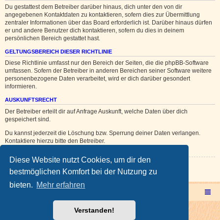
Du gestattest dem Betreiber darüber hinaus, dich unter den von dir
angegebenen Kontaktdaten zu kontaktieren, sofern dies zur Übermittlung
zentraler Informationen über das Board erforderlich ist. Darüber hinaus dürfen
er und andere Benutzer dich kontaktieren, sofern du dies in deinem
persönlichen Bereich gestattet hast.
GELTUNGSBEREICH DIESER RICHTLINIE
Diese Richtlinie umfasst nur den Bereich der Seiten, die die phpBB-Software
umfassen. Sofern der Betreiber in anderen Bereichen seiner Software weitere
personenbezogene Daten verarbeitet, wird er dich darüber gesondert
informieren.
AUSKUNFTSRECHT
Der Betreiber erteilt dir auf Anfrage Auskunft, welche Daten über dich
gespeichert sind.
Du kannst jederzeit die Löschung bzw. Sperrung deiner Daten verlangen.
Kontaktiere hierzu bitte den Betreiber.
Diese Website nutzt Cookies, um dir den
Zurück zur vorherigen Seite
bestmöglichen Komfort bei der Nutzung zu
bieten.
Mehr erfahren
Multicorner Hauptseite
Multiforencorner Forenübersicht
Verstanden!
Powered by
phpBB
® Forum Software © phpBB Limited
Deutsche Übersetzung durch
phpBB.de