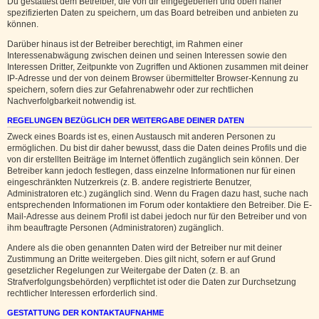
Du gestattest dem Betreiber, die von dir eingegebenen und oben näher
spezifizierten Daten zu speichern, um das Board betreiben und anbieten zu
können.
Darüber hinaus ist der Betreiber berechtigt, im Rahmen einer
Interessenabwägung zwischen deinen und seinen Interessen sowie den
Interessen Dritter, Zeitpunkte von Zugriffen und Aktionen zusammen mit deiner
IP-Adresse und der von deinem Browser übermittelter Browser-Kennung zu
speichern, sofern dies zur Gefahrenabwehr oder zur rechtlichen
Nachverfolgbarkeit notwendig ist.
REGELUNGEN BEZÜGLICH DER WEITERGABE DEINER DATEN
Zweck eines Boards ist es, einen Austausch mit anderen Personen zu
ermöglichen. Du bist dir daher bewusst, dass die Daten deines Profils und die
von dir erstellten Beiträge im Internet öffentlich zugänglich sein können. Der
Betreiber kann jedoch festlegen, dass einzelne Informationen nur für einen
eingeschränkten Nutzerkreis (z. B. andere registrierte Benutzer,
Administratoren etc.) zugänglich sind. Wenn du Fragen dazu hast, suche nach
entsprechenden Informationen im Forum oder kontaktiere den Betreiber. Die E-
Mail-Adresse aus deinem Profil ist dabei jedoch nur für den Betreiber und von
ihm beauftragte Personen (Administratoren) zugänglich.
Andere als die oben genannten Daten wird der Betreiber nur mit deiner
Zustimmung an Dritte weitergeben. Dies gilt nicht, sofern er auf Grund
gesetzlicher Regelungen zur Weitergabe der Daten (z. B. an
Strafverfolgungsbehörden) verpflichtet ist oder die Daten zur Durchsetzung
rechtlicher Interessen erforderlich sind.
GESTATTUNG DER KONTAKTAUFNAHME