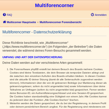
Multiforencorner
FAQ
Anmelden
Multicorner Hauptseite
Multiforencorner Forenübersicht
Multiforencorner - Datenschutzerklärung
Diese Richtlinie beschreibt, wie „Multiforencorner“
(„https://www.multiforencorner.de“) (im Folgenden „der Betreiber“) die Daten
verwendet, die während deines Foren-Besuchs gesammelt werden.
UMFANG UND ART DER DATENSPEICHERUNG
Deine Daten werden auf vier verschiedene Arten gesammelt:
Die Forensoftware phpBB erstellt bei deinem Besuch des Boards mehrere Cookies.
Cookies sind kleine Textdateien, die dein Browser als temporäre Dateien ablegt und
die zwischen den einzelnen Aufrufen des Boards erhalten bleiben. In diesen Cookies
sind die aktuelle ID deiner Sitzung (damit dir alle Seitenaufrufe zugeordnet werden
können), Informationen über die von dir gelesenen Beiträge (zur Markierung dieser als
gelesen/ungelesen; sofern du nicht angemeldet bist) sowie Informationen über deine
Teilnahme an Umfragen (sofern du nicht angemeldet bist) gespeichert. Ferner werden
deine Benutzer-ID, ein Authentifizierungsschlüssel und eine Session-ID gespeichert.
Die Cookies haben standardmäßig eine Gültigkeit von einem Jahr. Alle Cookies kannst
du jederzeit über die Funktion „Alle Cookies löschen“ löschen.
Weiterhin werden die Daten gespeichert, die du bei der Registrierung, in deinem Profil
oder deinem persönlichem Bereich angibst. Für die Registrierung sind mindestens ein