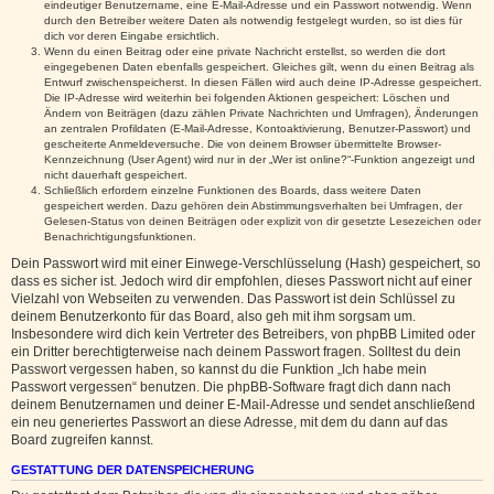
eindeutiger Benutzername, eine E-Mail-Adresse und ein Passwort notwendig. Wenn
durch den Betreiber weitere Daten als notwendig festgelegt wurden, so ist dies für
dich vor deren Eingabe ersichtlich.
Wenn du einen Beitrag oder eine private Nachricht erstellst, so werden die dort
eingegebenen Daten ebenfalls gespeichert. Gleiches gilt, wenn du einen Beitrag als
Entwurf zwischenspeicherst. In diesen Fällen wird auch deine IP-Adresse gespeichert.
Die IP-Adresse wird weiterhin bei folgenden Aktionen gespeichert: Löschen und
Ändern von Beiträgen (dazu zählen Private Nachrichten und Umfragen), Änderungen
an zentralen Profildaten (E-Mail-Adresse, Kontoaktivierung, Benutzer-Passwort) und
gescheiterte Anmeldeversuche. Die von deinem Browser übermittelte Browser-
Kennzeichnung (User Agent) wird nur in der „Wer ist online?“-Funktion angezeigt und
nicht dauerhaft gespeichert.
Schließlich erfordern einzelne Funktionen des Boards, dass weitere Daten
gespeichert werden. Dazu gehören dein Abstimmungsverhalten bei Umfragen, der
Gelesen-Status von deinen Beiträgen oder explizit von dir gesetzte Lesezeichen oder
Benachrichtigungsfunktionen.
Dein Passwort wird mit einer Einwege-Verschlüsselung (Hash) gespeichert, so
dass es sicher ist. Jedoch wird dir empfohlen, dieses Passwort nicht auf einer
Vielzahl von Webseiten zu verwenden. Das Passwort ist dein Schlüssel zu
deinem Benutzerkonto für das Board, also geh mit ihm sorgsam um.
Insbesondere wird dich kein Vertreter des Betreibers, von phpBB Limited oder
ein Dritter berechtigterweise nach deinem Passwort fragen. Solltest du dein
Passwort vergessen haben, so kannst du die Funktion „Ich habe mein
Passwort vergessen“ benutzen. Die phpBB-Software fragt dich dann nach
deinem Benutzernamen und deiner E-Mail-Adresse und sendet anschließend
ein neu generiertes Passwort an diese Adresse, mit dem du dann auf das
Board zugreifen kannst.
GESTATTUNG DER DATENSPEICHERUNG