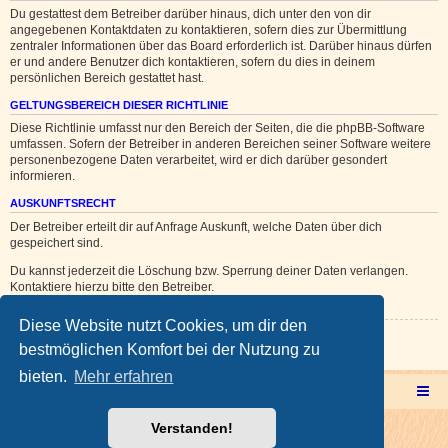
Du gestattest dem Betreiber darüber hinaus, dich unter den von dir
angegebenen Kontaktdaten zu kontaktieren, sofern dies zur Übermittlung
zentraler Informationen über das Board erforderlich ist. Darüber hinaus dürfen
er und andere Benutzer dich kontaktieren, sofern du dies in deinem
persönlichen Bereich gestattet hast.
GELTUNGSBEREICH DIESER RICHTLINIE
Diese Richtlinie umfasst nur den Bereich der Seiten, die die phpBB-Software
umfassen. Sofern der Betreiber in anderen Bereichen seiner Software weitere
personenbezogene Daten verarbeitet, wird er dich darüber gesondert
informieren.
AUSKUNFTSRECHT
Der Betreiber erteilt dir auf Anfrage Auskunft, welche Daten über dich
gespeichert sind.
Du kannst jederzeit die Löschung bzw. Sperrung deiner Daten verlangen.
Kontaktiere hierzu bitte den Betreiber.
Diese Website nutzt Cookies, um dir den
Zurück zur vorherigen Seite
bestmöglichen Komfort bei der Nutzung zu
bieten.
Mehr erfahren
Multicorner Hauptseite
Multiforencorner Forenübersicht
Verstanden!
Powered by
phpBB
® Forum Software © phpBB Limited
Deutsche Übersetzung durch
phpBB.de