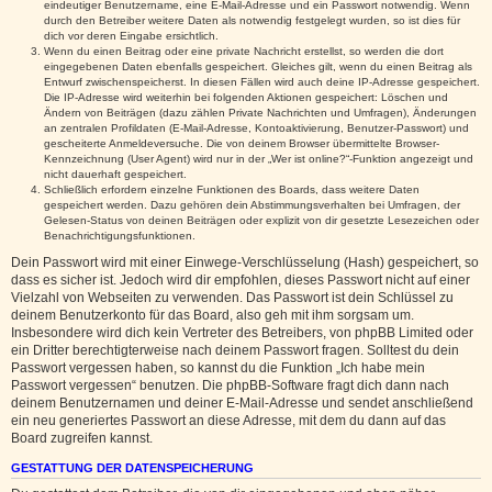
eindeutiger Benutzername, eine E-Mail-Adresse und ein Passwort notwendig. Wenn
durch den Betreiber weitere Daten als notwendig festgelegt wurden, so ist dies für
dich vor deren Eingabe ersichtlich.
Wenn du einen Beitrag oder eine private Nachricht erstellst, so werden die dort
eingegebenen Daten ebenfalls gespeichert. Gleiches gilt, wenn du einen Beitrag als
Entwurf zwischenspeicherst. In diesen Fällen wird auch deine IP-Adresse gespeichert.
Die IP-Adresse wird weiterhin bei folgenden Aktionen gespeichert: Löschen und
Ändern von Beiträgen (dazu zählen Private Nachrichten und Umfragen), Änderungen
an zentralen Profildaten (E-Mail-Adresse, Kontoaktivierung, Benutzer-Passwort) und
gescheiterte Anmeldeversuche. Die von deinem Browser übermittelte Browser-
Kennzeichnung (User Agent) wird nur in der „Wer ist online?“-Funktion angezeigt und
nicht dauerhaft gespeichert.
Schließlich erfordern einzelne Funktionen des Boards, dass weitere Daten
gespeichert werden. Dazu gehören dein Abstimmungsverhalten bei Umfragen, der
Gelesen-Status von deinen Beiträgen oder explizit von dir gesetzte Lesezeichen oder
Benachrichtigungsfunktionen.
Dein Passwort wird mit einer Einwege-Verschlüsselung (Hash) gespeichert, so
dass es sicher ist. Jedoch wird dir empfohlen, dieses Passwort nicht auf einer
Vielzahl von Webseiten zu verwenden. Das Passwort ist dein Schlüssel zu
deinem Benutzerkonto für das Board, also geh mit ihm sorgsam um.
Insbesondere wird dich kein Vertreter des Betreibers, von phpBB Limited oder
ein Dritter berechtigterweise nach deinem Passwort fragen. Solltest du dein
Passwort vergessen haben, so kannst du die Funktion „Ich habe mein
Passwort vergessen“ benutzen. Die phpBB-Software fragt dich dann nach
deinem Benutzernamen und deiner E-Mail-Adresse und sendet anschließend
ein neu generiertes Passwort an diese Adresse, mit dem du dann auf das
Board zugreifen kannst.
GESTATTUNG DER DATENSPEICHERUNG