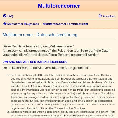
Multiforencorner
FAQ
Anmelden
Multicorner Hauptseite
Multiforencorner Forenübersicht
Multiforencorner - Datenschutzerklärung
Diese Richtlinie beschreibt, wie „Multiforencorner“
(„https://www.multiforencorner.de“) (im Folgenden „der Betreiber“) die Daten
verwendet, die während deines Foren-Besuchs gesammelt werden.
UMFANG UND ART DER DATENSPEICHERUNG
Deine Daten werden auf vier verschiedene Arten gesammelt:
Die Forensoftware phpBB erstellt bei deinem Besuch des Boards mehrere Cookies.
Cookies sind kleine Textdateien, die dein Browser als temporäre Dateien ablegt und
die zwischen den einzelnen Aufrufen des Boards erhalten bleiben. In diesen Cookies
sind die aktuelle ID deiner Sitzung (damit dir alle Seitenaufrufe zugeordnet werden
können), Informationen über die von dir gelesenen Beiträge (zur Markierung dieser als
gelesen/ungelesen; sofern du nicht angemeldet bist) sowie Informationen über deine
Teilnahme an Umfragen (sofern du nicht angemeldet bist) gespeichert. Ferner werden
deine Benutzer-ID, ein Authentifizierungsschlüssel und eine Session-ID gespeichert.
Die Cookies haben standardmäßig eine Gültigkeit von einem Jahr. Alle Cookies kannst
du jederzeit über die Funktion „Alle Cookies löschen“ löschen.
Weiterhin werden die Daten gespeichert, die du bei der Registrierung, in deinem Profil
oder deinem persönlichem Bereich angibst. Für die Registrierung sind mindestens ein