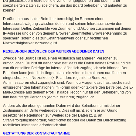
Du gestattest dem Betreiber, die von dir eingegebenen und oben näher
spezifizierten Daten zu speichern, um das Board betreiben und anbieten zu
können.
Darüber hinaus ist der Betreiber berechtigt, im Rahmen einer
Interessenabwägung zwischen deinen und seinen Interessen sowie den
Interessen Dritter, Zeitpunkte von Zugriffen und Aktionen zusammen mit deiner
IP-Adresse und der von deinem Browser übermittelter Browser-Kennung zu
speichern, sofern dies zur Gefahrenabwehr oder zur rechtlichen
Nachverfolgbarkeit notwendig ist.
REGELUNGEN BEZÜGLICH DER WEITERGABE DEINER DATEN
Zweck eines Boards ist es, einen Austausch mit anderen Personen zu
ermöglichen. Du bist dir daher bewusst, dass die Daten deines Profils und die
von dir erstellten Beiträge im Internet öffentlich zugänglich sein können. Der
Betreiber kann jedoch festlegen, dass einzelne Informationen nur für einen
eingeschränkten Nutzerkreis (z. B. andere registrierte Benutzer,
Administratoren etc.) zugänglich sind. Wenn du Fragen dazu hast, suche nach
entsprechenden Informationen im Forum oder kontaktiere den Betreiber. Die E-
Mail-Adresse aus deinem Profil ist dabei jedoch nur für den Betreiber und von
ihm beauftragte Personen (Administratoren) zugänglich.
Andere als die oben genannten Daten wird der Betreiber nur mit deiner
Zustimmung an Dritte weitergeben. Dies gilt nicht, sofern er auf Grund
gesetzlicher Regelungen zur Weitergabe der Daten (z. B. an
Strafverfolgungsbehörden) verpflichtet ist oder die Daten zur Durchsetzung
rechtlicher Interessen erforderlich sind.
GESTATTUNG DER KONTAKTAUFNAHME