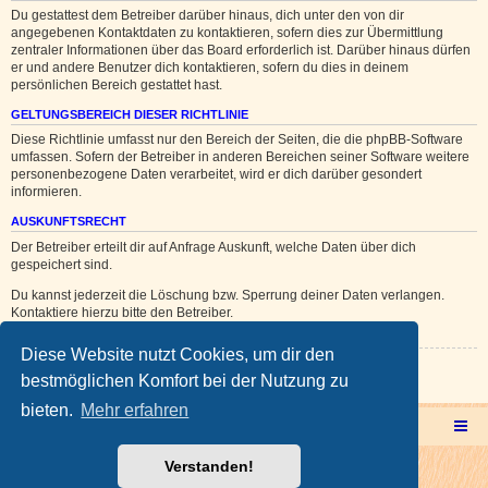
Du gestattest dem Betreiber darüber hinaus, dich unter den von dir
angegebenen Kontaktdaten zu kontaktieren, sofern dies zur Übermittlung
zentraler Informationen über das Board erforderlich ist. Darüber hinaus dürfen
er und andere Benutzer dich kontaktieren, sofern du dies in deinem
persönlichen Bereich gestattet hast.
GELTUNGSBEREICH DIESER RICHTLINIE
Diese Richtlinie umfasst nur den Bereich der Seiten, die die phpBB-Software
umfassen. Sofern der Betreiber in anderen Bereichen seiner Software weitere
personenbezogene Daten verarbeitet, wird er dich darüber gesondert
informieren.
AUSKUNFTSRECHT
Der Betreiber erteilt dir auf Anfrage Auskunft, welche Daten über dich
gespeichert sind.
Du kannst jederzeit die Löschung bzw. Sperrung deiner Daten verlangen.
Kontaktiere hierzu bitte den Betreiber.
Diese Website nutzt Cookies, um dir den
Zurück zur vorherigen Seite
bestmöglichen Komfort bei der Nutzung zu
bieten.
Mehr erfahren
Multicorner Hauptseite
Multiforencorner Forenübersicht
Verstanden!
Powered by
phpBB
® Forum Software © phpBB Limited
Deutsche Übersetzung durch
phpBB.de