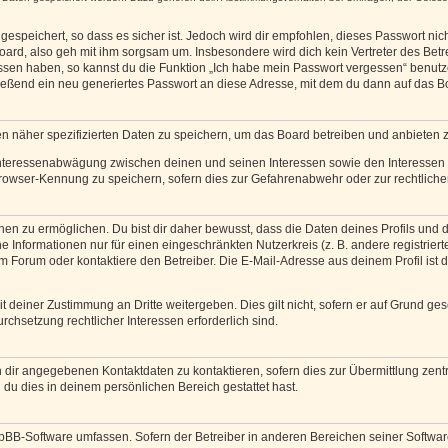
espeichert, so dass es sicher ist. Jedoch wird dir empfohlen, dieses Passwort ni
ard, also geh mit ihm sorgsam um. Insbesondere wird dich kein Vertreter des Betre
essen haben, so kannst du die Funktion „Ich habe mein Passwort vergessen“ benut
ßend ein neu generiertes Passwort an diese Adresse, mit dem du dann auf das Bo
en näher spezifizierten Daten zu speichern, um das Board betreiben und anbieten 
 Interessenabwägung zwischen deinen und seinen Interessen sowie den Interessen D
rowser-Kennung zu speichern, sofern dies zur Gefahrenabwehr oder zur rechtlichen
 zu ermöglichen. Du bist dir daher bewusst, dass die Daten deines Profils und die 
e Informationen nur für einen eingeschränkten Nutzerkreis (z. B. andere registriert
Forum oder kontaktiere den Betreiber. Die E-Mail-Adresse aus deinem Profil ist d
 deiner Zustimmung an Dritte weitergeben. Dies gilt nicht, sofern er auf Grund ge
urchsetzung rechtlicher Interessen erforderlich sind.
 dir angegebenen Kontaktdaten zu kontaktieren, sofern dies zur Übermittlung zentra
 du dies in deinem persönlichen Bereich gestattet hast.
phpBB-Software umfassen. Sofern der Betreiber in anderen Bereichen seiner Softwa