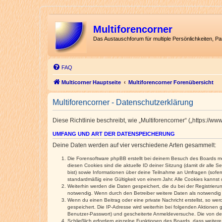
Multiforencorner
Das Austauschforum für multiple Persönlichkeiten, P
FAQ
Multicorner Hauptseite
Multiforencorner Forenübersicht
Multiforencorner - Datenschutzerklärung
Diese Richtlinie beschreibt, wie „Multiforencorner“ („https:/
UMFANG UND ART DER DATENSPEICHERUNG
Deine Daten werden auf vier verschiedene Arten gesammelt:
Die Forensoftware phpBB erstellt bei deinem Besuch des Boards meh
diesen Cookies sind die aktuelle ID deiner Sitzung (damit dir alle
bist) sowie Informationen über deine Teilnahme an Umfragen (sofer
standardmäßig eine Gültigkeit von einem Jahr. Alle Cookies kannst d
Weiterhin werden die Daten gespeichert, die du bei der Registrieru
notwendig. Wenn durch den Betreiber weitere Daten als notwendig fe
Wenn du einen Beitrag oder eine private Nachricht erstellst, so we
gespeichert. Die IP-Adresse wird weiterhin bei folgenden Aktionen
Benutzer-Passwort) und gescheiterte Anmeldeversuche. Die von dein
Schließlich erfordern einzelne Funktionen des Boards, dass weite