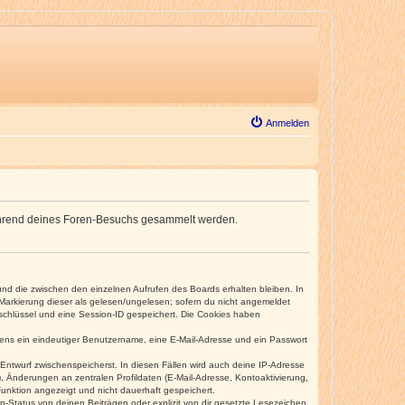
Anmelden
e während deines Foren-Besuchs gesammelt werden.
und die zwischen den einzelnen Aufrufen des Boards erhalten bleiben. In
r Markierung dieser als gelesen/ungelesen; sofern du nicht angemeldet
sschlüssel und eine Session-ID gespeichert. Die Cookies haben
estens ein eindeutiger Benutzername, eine E-Mail-Adresse und ein Passwort
 Entwurf zwischenspeicherst. In diesen Fällen wird auch deine IP-Adresse
, Änderungen an zentralen Profildaten (E-Mail-Adresse, Kontoaktivierung,
unktion angezeigt und nicht dauerhaft gespeichert.
-Status von deinen Beiträgen oder explizit von dir gesetzte Lesezeichen