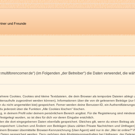
artner und Freunde
/www.multiforencorner.de“) (im Folgenden „der Betreiber“) die Daten verwendet, di
rere Cookies. Cookies sind kleine Textdateien, die dein Browser als temporäre Dateien ablegt 
 Seitenaufrufe zugeordnet werden können), Informationen über die von dir gelesenen Beiträge (zu
n du nicht angemeldet bist) gespeichert. Ferner werden deine Benutzer-ID, ein Authentifizierung
u jederzeit über die Funktion „Alle Cookies löschen“ löschen.
ng, in deinem Profil oder deinem persönlichem Bereich angibst. Für die Registrierung sind mind
stgelegt wurden, so ist dies für dich vor deren Eingabe ersichtlich.
rden die dort eingegebenen Daten ebenfalls gespeichert. Gleiches gilt, wenn du einen Beitrag als
 gespeichert: Löschen und Ändern von Beiträgen (dazu zählen Private Nachrichten und Umfragen)
em Browser übermittelte Browser-Kennzeichnung (User Agent) wird nur in der „Wer ist online?“-F
re Daten gespeichert werden. Dazu gehören dein Abstimmungsverhalten bei Umfragen, der Gelesen