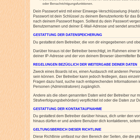
oder Benachrichtigungsfunktionen.
Dein Passwort wird mit einer Einwege-Verschlüsselung (Hash) g
Passwort ist dein Schlüssel zu deinem Benutzerkonto für das Bo
nach deinem Passwort fragen. Solltest du dein Passwort verg
Benutzernamen und deiner E-Mail-Adresse und sendet anschlie
GESTATTUNG DER DATENSPEICHERUNG
Du gestattest dem Betreiber, die von dir eingegebenen und ob
Darüber hinaus ist der Betreiber berechtigt, im Rahmen einer
deiner IP-Adresse und der von deinem Browser übermittelter B
REGELUNGEN BEZÜGLICH DER WEITERGABE DEINER DATEN
Zweck eines Boards ist es, einen Austausch mit anderen Personen
sein können. Der Betreiber kann jedoch festlegen, dass einzeln
Fragen dazu hast, suche nach entsprechenden Informationen im 
Personen (Administratoren) zugänglich.
Andere als die oben genannten Daten wird der Betreiber nur mit
Strafverfolgungsbehörden) verpflichtet ist oder die Daten zur D
GESTATTUNG DER KONTAKTAUFNAHME
Du gestattest dem Betreiber darüber hinaus, dich unter den von
hinaus dürfen er und andere Benutzer dich kontaktieren, sofern
GELTUNGSBEREICH DIESER RICHTLINIE
Diese Richtlinie umfasst nur den Bereich der Seiten, die die 