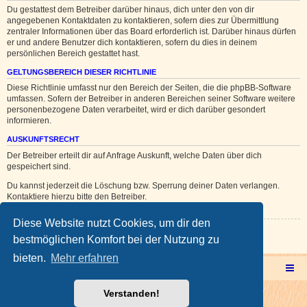
Du gestattest dem Betreiber darüber hinaus, dich unter den von dir
angegebenen Kontaktdaten zu kontaktieren, sofern dies zur Übermittlung
zentraler Informationen über das Board erforderlich ist. Darüber hinaus dürfen
er und andere Benutzer dich kontaktieren, sofern du dies in deinem
persönlichen Bereich gestattet hast.
GELTUNGSBEREICH DIESER RICHTLINIE
Diese Richtlinie umfasst nur den Bereich der Seiten, die die phpBB-Software
umfassen. Sofern der Betreiber in anderen Bereichen seiner Software weitere
personenbezogene Daten verarbeitet, wird er dich darüber gesondert
informieren.
AUSKUNFTSRECHT
Der Betreiber erteilt dir auf Anfrage Auskunft, welche Daten über dich
gespeichert sind.
Du kannst jederzeit die Löschung bzw. Sperrung deiner Daten verlangen.
Kontaktiere hierzu bitte den Betreiber.
Diese Website nutzt Cookies, um dir den
Zurück zur vorherigen Seite
bestmöglichen Komfort bei der Nutzung zu
bieten.
Mehr erfahren
Multicorner Hauptseite
Multiforencorner Forenübersicht
Verstanden!
Powered by
phpBB
® Forum Software © phpBB Limited
Deutsche Übersetzung durch
phpBB.de