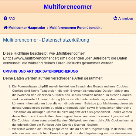
Multiforencorner
FAQ
Anmelden
Multicorner Hauptseite
Multiforencorner Forenübersicht
Multiforencorner - Datenschutzerklärung
Diese Richtlinie beschreibt, wie „Multiforencorner“
(„https://www.multiforencorner.de“) (im Folgenden „der Betreiber“) die Daten
verwendet, die während deines Foren-Besuchs gesammelt werden.
UMFANG UND ART DER DATENSPEICHERUNG
Deine Daten werden auf vier verschiedene Arten gesammelt:
Die Forensoftware phpBB erstellt bei deinem Besuch des Boards mehrere Cookies.
Cookies sind kleine Textdateien, die dein Browser als temporäre Dateien ablegt und
die zwischen den einzelnen Aufrufen des Boards erhalten bleiben. In diesen Cookies
sind die aktuelle ID deiner Sitzung (damit dir alle Seitenaufrufe zugeordnet werden
können), Informationen über die von dir gelesenen Beiträge (zur Markierung dieser als
gelesen/ungelesen; sofern du nicht angemeldet bist) sowie Informationen über deine
Teilnahme an Umfragen (sofern du nicht angemeldet bist) gespeichert. Ferner werden
deine Benutzer-ID, ein Authentifizierungsschlüssel und eine Session-ID gespeichert.
Die Cookies haben standardmäßig eine Gültigkeit von einem Jahr. Alle Cookies kannst
du jederzeit über die Funktion „Alle Cookies löschen“ löschen.
Weiterhin werden die Daten gespeichert, die du bei der Registrierung, in deinem Profil
oder deinem persönlichem Bereich angibst. Für die Registrierung sind mindestens ein