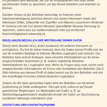
Du gestattest dem Betreiber, die von dir eingegebenen und oben näher
spezifizierten Daten zu speichern, um das Board betreiben und anbieten zu
können.
Darüber hinaus ist der Betreiber berechtigt, im Rahmen einer
Interessenabwägung zwischen deinen und seinen Interessen sowie den
Interessen Dritter, Zeitpunkte von Zugriffen und Aktionen zusammen mit deiner
IP-Adresse und der von deinem Browser übermittelter Browser-Kennung zu
speichern, sofern dies zur Gefahrenabwehr oder zur rechtlichen
Nachverfolgbarkeit notwendig ist.
REGELUNGEN BEZÜGLICH DER WEITERGABE DEINER DATEN
Zweck eines Boards ist es, einen Austausch mit anderen Personen zu
ermöglichen. Du bist dir daher bewusst, dass die Daten deines Profils und die
von dir erstellten Beiträge im Internet öffentlich zugänglich sein können. Der
Betreiber kann jedoch festlegen, dass einzelne Informationen nur für einen
eingeschränkten Nutzerkreis (z. B. andere registrierte Benutzer,
Administratoren etc.) zugänglich sind. Wenn du Fragen dazu hast, suche nach
entsprechenden Informationen im Forum oder kontaktiere den Betreiber. Die E-
Mail-Adresse aus deinem Profil ist dabei jedoch nur für den Betreiber und von
ihm beauftragte Personen (Administratoren) zugänglich.
Andere als die oben genannten Daten wird der Betreiber nur mit deiner
Zustimmung an Dritte weitergeben. Dies gilt nicht, sofern er auf Grund
gesetzlicher Regelungen zur Weitergabe der Daten (z. B. an
Strafverfolgungsbehörden) verpflichtet ist oder die Daten zur Durchsetzung
rechtlicher Interessen erforderlich sind.
GESTATTUNG DER KONTAKTAUFNAHME