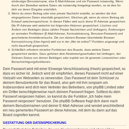
eindeutiger Benutzername, eine E-Mail-Adresse und ein Passwort notwendig. Wenn
durch den Betreiber weitere Daten als notwendig festgelegt wurden, so ist dies für
dich vor deren Eingabe ersichtlich.
Wenn du einen Beitrag oder eine private Nachricht erstellst, so werden die dort
eingegebenen Daten ebenfalls gespeichert. Gleiches gilt, wenn du einen Beitrag als
Entwurf zwischenspeicherst. In diesen Fällen wird auch deine IP-Adresse gespeichert.
Die IP-Adresse wird weiterhin bei folgenden Aktionen gespeichert: Löschen und
Ändern von Beiträgen (dazu zählen Private Nachrichten und Umfragen), Änderungen
an zentralen Profildaten (E-Mail-Adresse, Kontoaktivierung, Benutzer-Passwort) und
gescheiterte Anmeldeversuche. Die von deinem Browser übermittelte Browser-
Kennzeichnung (User Agent) wird nur in der „Wer ist online?“-Funktion angezeigt und
nicht dauerhaft gespeichert.
Schließlich erfordern einzelne Funktionen des Boards, dass weitere Daten
gespeichert werden. Dazu gehören dein Abstimmungsverhalten bei Umfragen, der
Gelesen-Status von deinen Beiträgen oder explizit von dir gesetzte Lesezeichen oder
Benachrichtigungsfunktionen.
Dein Passwort wird mit einer Einwege-Verschlüsselung (Hash) gespeichert, so
dass es sicher ist. Jedoch wird dir empfohlen, dieses Passwort nicht auf einer
Vielzahl von Webseiten zu verwenden. Das Passwort ist dein Schlüssel zu
deinem Benutzerkonto für das Board, also geh mit ihm sorgsam um.
Insbesondere wird dich kein Vertreter des Betreibers, von phpBB Limited oder
ein Dritter berechtigterweise nach deinem Passwort fragen. Solltest du dein
Passwort vergessen haben, so kannst du die Funktion „Ich habe mein
Passwort vergessen“ benutzen. Die phpBB-Software fragt dich dann nach
deinem Benutzernamen und deiner E-Mail-Adresse und sendet anschließend
ein neu generiertes Passwort an diese Adresse, mit dem du dann auf das
Board zugreifen kannst.
GESTATTUNG DER DATENSPEICHERUNG