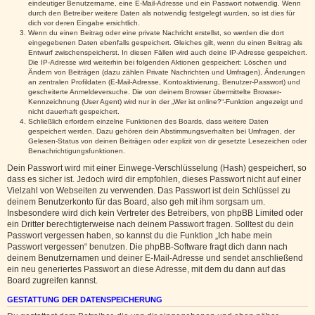
eindeutiger Benutzername, eine E-Mail-Adresse und ein Passwort notwendig. Wenn
durch den Betreiber weitere Daten als notwendig festgelegt wurden, so ist dies für
dich vor deren Eingabe ersichtlich.
Wenn du einen Beitrag oder eine private Nachricht erstellst, so werden die dort
eingegebenen Daten ebenfalls gespeichert. Gleiches gilt, wenn du einen Beitrag als
Entwurf zwischenspeicherst. In diesen Fällen wird auch deine IP-Adresse gespeichert.
Die IP-Adresse wird weiterhin bei folgenden Aktionen gespeichert: Löschen und
Ändern von Beiträgen (dazu zählen Private Nachrichten und Umfragen), Änderungen
an zentralen Profildaten (E-Mail-Adresse, Kontoaktivierung, Benutzer-Passwort) und
gescheiterte Anmeldeversuche. Die von deinem Browser übermittelte Browser-
Kennzeichnung (User Agent) wird nur in der „Wer ist online?“-Funktion angezeigt und
nicht dauerhaft gespeichert.
Schließlich erfordern einzelne Funktionen des Boards, dass weitere Daten
gespeichert werden. Dazu gehören dein Abstimmungsverhalten bei Umfragen, der
Gelesen-Status von deinen Beiträgen oder explizit von dir gesetzte Lesezeichen oder
Benachrichtigungsfunktionen.
Dein Passwort wird mit einer Einwege-Verschlüsselung (Hash) gespeichert, so
dass es sicher ist. Jedoch wird dir empfohlen, dieses Passwort nicht auf einer
Vielzahl von Webseiten zu verwenden. Das Passwort ist dein Schlüssel zu
deinem Benutzerkonto für das Board, also geh mit ihm sorgsam um.
Insbesondere wird dich kein Vertreter des Betreibers, von phpBB Limited oder
ein Dritter berechtigterweise nach deinem Passwort fragen. Solltest du dein
Passwort vergessen haben, so kannst du die Funktion „Ich habe mein
Passwort vergessen“ benutzen. Die phpBB-Software fragt dich dann nach
deinem Benutzernamen und deiner E-Mail-Adresse und sendet anschließend
ein neu generiertes Passwort an diese Adresse, mit dem du dann auf das
Board zugreifen kannst.
GESTATTUNG DER DATENSPEICHERUNG