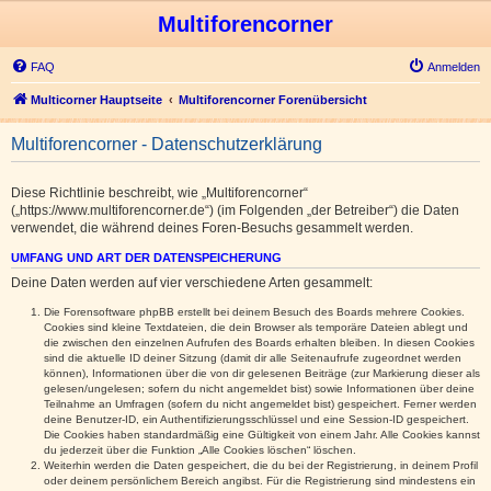
Multiforencorner
FAQ
Anmelden
Multicorner Hauptseite
Multiforencorner Forenübersicht
Multiforencorner - Datenschutzerklärung
Diese Richtlinie beschreibt, wie „Multiforencorner“
(„https://www.multiforencorner.de“) (im Folgenden „der Betreiber“) die Daten
verwendet, die während deines Foren-Besuchs gesammelt werden.
UMFANG UND ART DER DATENSPEICHERUNG
Deine Daten werden auf vier verschiedene Arten gesammelt:
Die Forensoftware phpBB erstellt bei deinem Besuch des Boards mehrere Cookies.
Cookies sind kleine Textdateien, die dein Browser als temporäre Dateien ablegt und
die zwischen den einzelnen Aufrufen des Boards erhalten bleiben. In diesen Cookies
sind die aktuelle ID deiner Sitzung (damit dir alle Seitenaufrufe zugeordnet werden
können), Informationen über die von dir gelesenen Beiträge (zur Markierung dieser als
gelesen/ungelesen; sofern du nicht angemeldet bist) sowie Informationen über deine
Teilnahme an Umfragen (sofern du nicht angemeldet bist) gespeichert. Ferner werden
deine Benutzer-ID, ein Authentifizierungsschlüssel und eine Session-ID gespeichert.
Die Cookies haben standardmäßig eine Gültigkeit von einem Jahr. Alle Cookies kannst
du jederzeit über die Funktion „Alle Cookies löschen“ löschen.
Weiterhin werden die Daten gespeichert, die du bei der Registrierung, in deinem Profil
oder deinem persönlichem Bereich angibst. Für die Registrierung sind mindestens ein