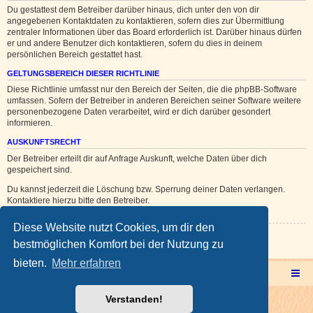
Du gestattest dem Betreiber darüber hinaus, dich unter den von dir
angegebenen Kontaktdaten zu kontaktieren, sofern dies zur Übermittlung
zentraler Informationen über das Board erforderlich ist. Darüber hinaus dürfen
er und andere Benutzer dich kontaktieren, sofern du dies in deinem
persönlichen Bereich gestattet hast.
GELTUNGSBEREICH DIESER RICHTLINIE
Diese Richtlinie umfasst nur den Bereich der Seiten, die die phpBB-Software
umfassen. Sofern der Betreiber in anderen Bereichen seiner Software weitere
personenbezogene Daten verarbeitet, wird er dich darüber gesondert
informieren.
AUSKUNFTSRECHT
Der Betreiber erteilt dir auf Anfrage Auskunft, welche Daten über dich
gespeichert sind.
Du kannst jederzeit die Löschung bzw. Sperrung deiner Daten verlangen.
Kontaktiere hierzu bitte den Betreiber.
Diese Website nutzt Cookies, um dir den
Zurück zur vorherigen Seite
bestmöglichen Komfort bei der Nutzung zu
bieten.
Mehr erfahren
Multicorner Hauptseite
Multiforencorner Forenübersicht
Verstanden!
Powered by
phpBB
® Forum Software © phpBB Limited
Deutsche Übersetzung durch
phpBB.de