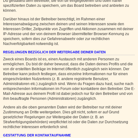
Du gestattest dem Betreiber, die von dir eingegebenen und oben näher
spezifizierten Daten zu speichern, um das Board betreiben und anbieten zu
können.
Darüber hinaus ist der Betreiber berechtigt, im Rahmen einer
Interessenabwägung zwischen deinen und seinen Interessen sowie den
Interessen Dritter, Zeitpunkte von Zugriffen und Aktionen zusammen mit deiner
IP-Adresse und der von deinem Browser übermittelter Browser-Kennung zu
speichern, sofern dies zur Gefahrenabwehr oder zur rechtlichen
Nachverfolgbarkeit notwendig ist.
REGELUNGEN BEZÜGLICH DER WEITERGABE DEINER DATEN
Zweck eines Boards ist es, einen Austausch mit anderen Personen zu
ermöglichen. Du bist dir daher bewusst, dass die Daten deines Profils und die
von dir erstellten Beiträge im Internet öffentlich zugänglich sein können. Der
Betreiber kann jedoch festlegen, dass einzelne Informationen nur für einen
eingeschränkten Nutzerkreis (z. B. andere registrierte Benutzer,
Administratoren etc.) zugänglich sind. Wenn du Fragen dazu hast, suche nach
entsprechenden Informationen im Forum oder kontaktiere den Betreiber. Die E-
Mail-Adresse aus deinem Profil ist dabei jedoch nur für den Betreiber und von
ihm beauftragte Personen (Administratoren) zugänglich.
Andere als die oben genannten Daten wird der Betreiber nur mit deiner
Zustimmung an Dritte weitergeben. Dies gilt nicht, sofern er auf Grund
gesetzlicher Regelungen zur Weitergabe der Daten (z. B. an
Strafverfolgungsbehörden) verpflichtet ist oder die Daten zur Durchsetzung
rechtlicher Interessen erforderlich sind.
GESTATTUNG DER KONTAKTAUFNAHME