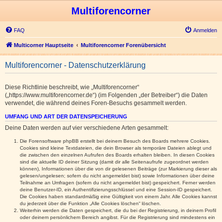
Multiforencorner
FAQ
Anmelden
Multicorner Hauptseite
Multiforencorner Forenübersicht
Multiforencorner - Datenschutzerklärung
Diese Richtlinie beschreibt, wie „Multiforencorner“
(„https://www.multiforencorner.de“) (im Folgenden „der Betreiber“) die Daten
verwendet, die während deines Foren-Besuchs gesammelt werden.
UMFANG UND ART DER DATENSPEICHERUNG
Deine Daten werden auf vier verschiedene Arten gesammelt:
Die Forensoftware phpBB erstellt bei deinem Besuch des Boards mehrere Cookies.
Cookies sind kleine Textdateien, die dein Browser als temporäre Dateien ablegt und
die zwischen den einzelnen Aufrufen des Boards erhalten bleiben. In diesen Cookies
sind die aktuelle ID deiner Sitzung (damit dir alle Seitenaufrufe zugeordnet werden
können), Informationen über die von dir gelesenen Beiträge (zur Markierung dieser als
gelesen/ungelesen; sofern du nicht angemeldet bist) sowie Informationen über deine
Teilnahme an Umfragen (sofern du nicht angemeldet bist) gespeichert. Ferner werden
deine Benutzer-ID, ein Authentifizierungsschlüssel und eine Session-ID gespeichert.
Die Cookies haben standardmäßig eine Gültigkeit von einem Jahr. Alle Cookies kannst
du jederzeit über die Funktion „Alle Cookies löschen“ löschen.
Weiterhin werden die Daten gespeichert, die du bei der Registrierung, in deinem Profil
oder deinem persönlichem Bereich angibst. Für die Registrierung sind mindestens ein