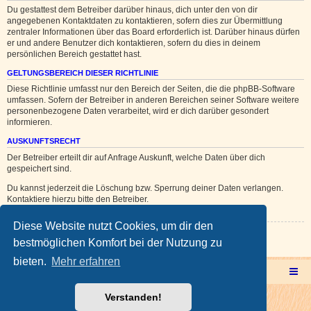
Du gestattest dem Betreiber darüber hinaus, dich unter den von dir
angegebenen Kontaktdaten zu kontaktieren, sofern dies zur Übermittlung
zentraler Informationen über das Board erforderlich ist. Darüber hinaus dürfen
er und andere Benutzer dich kontaktieren, sofern du dies in deinem
persönlichen Bereich gestattet hast.
GELTUNGSBEREICH DIESER RICHTLINIE
Diese Richtlinie umfasst nur den Bereich der Seiten, die die phpBB-Software
umfassen. Sofern der Betreiber in anderen Bereichen seiner Software weitere
personenbezogene Daten verarbeitet, wird er dich darüber gesondert
informieren.
AUSKUNFTSRECHT
Der Betreiber erteilt dir auf Anfrage Auskunft, welche Daten über dich
gespeichert sind.
Du kannst jederzeit die Löschung bzw. Sperrung deiner Daten verlangen.
Kontaktiere hierzu bitte den Betreiber.
Diese Website nutzt Cookies, um dir den
Zurück zur vorherigen Seite
bestmöglichen Komfort bei der Nutzung zu
bieten.
Mehr erfahren
Multicorner Hauptseite
Multiforencorner Forenübersicht
Verstanden!
Powered by
phpBB
® Forum Software © phpBB Limited
Deutsche Übersetzung durch
phpBB.de