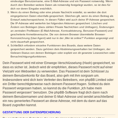
eindeutiger Benutzername, eine E-Mail-Adresse und ein Passwort notwendig. Wenn
durch den Betreiber weitere Daten als notwendig festgelegt wurden, so ist dies für
dich vor deren Eingabe ersichtlich.
Wenn du einen Beitrag oder eine private Nachricht erstellst, so werden die dort
eingegebenen Daten ebenfalls gespeichert. Gleiches gilt, wenn du einen Beitrag als
Entwurf zwischenspeicherst. In diesen Fällen wird auch deine IP-Adresse gespeichert.
Die IP-Adresse wird weiterhin bei folgenden Aktionen gespeichert: Löschen und
Ändern von Beiträgen (dazu zählen Private Nachrichten und Umfragen), Änderungen
an zentralen Profildaten (E-Mail-Adresse, Kontoaktivierung, Benutzer-Passwort) und
gescheiterte Anmeldeversuche. Die von deinem Browser übermittelte Browser-
Kennzeichnung (User Agent) wird nur in der „Wer ist online?“-Funktion angezeigt und
nicht dauerhaft gespeichert.
Schließlich erfordern einzelne Funktionen des Boards, dass weitere Daten
gespeichert werden. Dazu gehören dein Abstimmungsverhalten bei Umfragen, der
Gelesen-Status von deinen Beiträgen oder explizit von dir gesetzte Lesezeichen oder
Benachrichtigungsfunktionen.
Dein Passwort wird mit einer Einwege-Verschlüsselung (Hash) gespeichert, so
dass es sicher ist. Jedoch wird dir empfohlen, dieses Passwort nicht auf einer
Vielzahl von Webseiten zu verwenden. Das Passwort ist dein Schlüssel zu
deinem Benutzerkonto für das Board, also geh mit ihm sorgsam um.
Insbesondere wird dich kein Vertreter des Betreibers, von phpBB Limited oder
ein Dritter berechtigterweise nach deinem Passwort fragen. Solltest du dein
Passwort vergessen haben, so kannst du die Funktion „Ich habe mein
Passwort vergessen“ benutzen. Die phpBB-Software fragt dich dann nach
deinem Benutzernamen und deiner E-Mail-Adresse und sendet anschließend
ein neu generiertes Passwort an diese Adresse, mit dem du dann auf das
Board zugreifen kannst.
GESTATTUNG DER DATENSPEICHERUNG