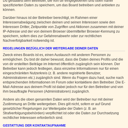
Du gestattest dem Betreiber, die von dir eingegebenen und oben näher
spezifizierten Daten zu speichern, um das Board betreiben und anbieten zu
können.
Darüber hinaus ist der Betreiber berechtigt, im Rahmen einer
Interessenabwägung zwischen deinen und seinen Interessen sowie den
Interessen Dritter, Zeitpunkte von Zugriffen und Aktionen zusammen mit deiner
IP-Adresse und der von deinem Browser übermittelter Browser-Kennung zu
speichern, sofern dies zur Gefahrenabwehr oder zur rechtlichen
Nachverfolgbarkeit notwendig ist.
REGELUNGEN BEZÜGLICH DER WEITERGABE DEINER DATEN
Zweck eines Boards ist es, einen Austausch mit anderen Personen zu
ermöglichen. Du bist dir daher bewusst, dass die Daten deines Profils und die
von dir erstellten Beiträge im Internet öffentlich zugänglich sein können. Der
Betreiber kann jedoch festlegen, dass einzelne Informationen nur für einen
eingeschränkten Nutzerkreis (z. B. andere registrierte Benutzer,
Administratoren etc.) zugänglich sind. Wenn du Fragen dazu hast, suche nach
entsprechenden Informationen im Forum oder kontaktiere den Betreiber. Die E-
Mail-Adresse aus deinem Profil ist dabei jedoch nur für den Betreiber und von
ihm beauftragte Personen (Administratoren) zugänglich.
Andere als die oben genannten Daten wird der Betreiber nur mit deiner
Zustimmung an Dritte weitergeben. Dies gilt nicht, sofern er auf Grund
gesetzlicher Regelungen zur Weitergabe der Daten (z. B. an
Strafverfolgungsbehörden) verpflichtet ist oder die Daten zur Durchsetzung
rechtlicher Interessen erforderlich sind.
GESTATTUNG DER KONTAKTAUFNAHME