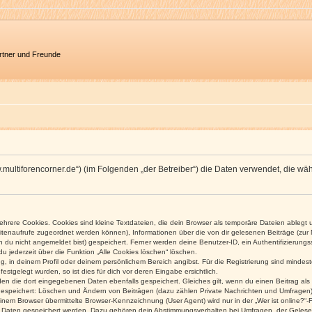
artner und Freunde
/www.multiforencorner.de“) (im Folgenden „der Betreiber“) die Daten verwendet, di
rere Cookies. Cookies sind kleine Textdateien, die dein Browser als temporäre Dateien ablegt 
 Seitenaufrufe zugeordnet werden können), Informationen über die von dir gelesenen Beiträge (zu
n du nicht angemeldet bist) gespeichert. Ferner werden deine Benutzer-ID, ein Authentifizierung
u jederzeit über die Funktion „Alle Cookies löschen“ löschen.
ng, in deinem Profil oder deinem persönlichem Bereich angibst. Für die Registrierung sind mind
stgelegt wurden, so ist dies für dich vor deren Eingabe ersichtlich.
rden die dort eingegebenen Daten ebenfalls gespeichert. Gleiches gilt, wenn du einen Beitrag als
 gespeichert: Löschen und Ändern von Beiträgen (dazu zählen Private Nachrichten und Umfragen)
em Browser übermittelte Browser-Kennzeichnung (User Agent) wird nur in der „Wer ist online?“-F
re Daten gespeichert werden. Dazu gehören dein Abstimmungsverhalten bei Umfragen, der Gelesen