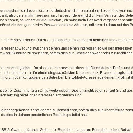
espeichert, so dass es sicher ist. Jedoch wird dir empfohlen, dieses Passwort ni
ard, also geh mit ihm sorgsam um. Insbesondere wird dich kein Vertreter des Betre
essen haben, so kannst du die Funktion „Ich habe mein Passwort vergessen“ benut
ßend ein neu generiertes Passwort an diese Adresse, mit dem du dann auf das Bo
en näher spezifizierten Daten zu speichern, um das Board betreiben und anbieten 
 Interessenabwägung zwischen deinen und seinen Interessen sowie den Interessen D
rowser-Kennung zu speichern, sofern dies zur Gefahrenabwehr oder zur rechtlichen
 zu ermöglichen. Du bist dir daher bewusst, dass die Daten deines Profils und die 
e Informationen nur für einen eingeschränkten Nutzerkreis (z. B. andere registriert
Forum oder kontaktiere den Betreiber. Die E-Mail-Adresse aus deinem Profil ist d
 deiner Zustimmung an Dritte weitergeben. Dies gilt nicht, sofern er auf Grund ge
urchsetzung rechtlicher Interessen erforderlich sind.
 dir angegebenen Kontaktdaten zu kontaktieren, sofern dies zur Übermittlung zentra
 du dies in deinem persönlichen Bereich gestattet hast.
phpBB-Software umfassen. Sofern der Betreiber in anderen Bereichen seiner Softwa