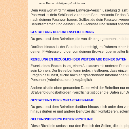
oder Benachrichtigungsfunktionen.
Dein Passwort wird mit einer Einwege-Verschlüsselung (Hash) g
Passwort ist dein Schlüssel zu deinem Benutzerkonto für das Bo
nach deinem Passwort fragen. Solltest du dein Passwort verg
Benutzernamen und deiner E-Mail-Adresse und sendet anschlie
GESTATTUNG DER DATENSPEICHERUNG
Du gestattest dem Betreiber, die von dir eingegebenen und ob
Darüber hinaus ist der Betreiber berechtigt, im Rahmen einer
deiner IP-Adresse und der von deinem Browser übermittelter B
REGELUNGEN BEZÜGLICH DER WEITERGABE DEINER DATEN
Zweck eines Boards ist es, einen Austausch mit anderen Personen
sein können. Der Betreiber kann jedoch festlegen, dass einzeln
Fragen dazu hast, suche nach entsprechenden Informationen im 
Personen (Administratoren) zugänglich.
Andere als die oben genannten Daten wird der Betreiber nur mit
Strafverfolgungsbehörden) verpflichtet ist oder die Daten zur D
GESTATTUNG DER KONTAKTAUFNAHME
Du gestattest dem Betreiber darüber hinaus, dich unter den von
hinaus dürfen er und andere Benutzer dich kontaktieren, sofern
GELTUNGSBEREICH DIESER RICHTLINIE
Diese Richtlinie umfasst nur den Bereich der Seiten, die die 