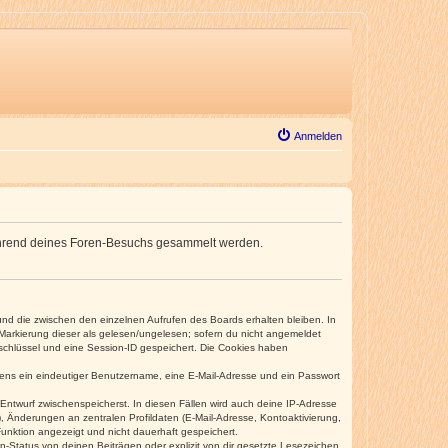
Anmelden
e während deines Foren-Besuchs gesammelt werden.
und die zwischen den einzelnen Aufrufen des Boards erhalten bleiben. In
r Markierung dieser als gelesen/ungelesen; sofern du nicht angemeldet
sschlüssel und eine Session-ID gespeichert. Die Cookies haben
estens ein eindeutiger Benutzername, eine E-Mail-Adresse und ein Passwort
 Entwurf zwischenspeicherst. In diesen Fällen wird auch deine IP-Adresse
, Änderungen an zentralen Profildaten (E-Mail-Adresse, Kontoaktivierung,
unktion angezeigt und nicht dauerhaft gespeichert.
-Status von deinen Beiträgen oder explizit von dir gesetzte Lesezeichen