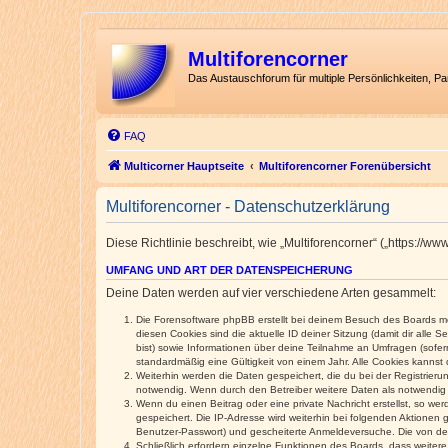
Multiforencorner
Das Austauschforum für multiple Persönlichkeiten, P
FAQ
Multicorner Hauptseite
Multiforencorner Forenübersicht
Multiforencorner - Datenschutzerklärung
Diese Richtlinie beschreibt, wie „Multiforencorner“ („https:/
UMFANG UND ART DER DATENSPEICHERUNG
Deine Daten werden auf vier verschiedene Arten gesammelt:
Die Forensoftware phpBB erstellt bei deinem Besuch des Boards meh
diesen Cookies sind die aktuelle ID deiner Sitzung (damit dir alle
bist) sowie Informationen über deine Teilnahme an Umfragen (sofer
standardmäßig eine Gültigkeit von einem Jahr. Alle Cookies kannst d
Weiterhin werden die Daten gespeichert, die du bei der Registrieru
notwendig. Wenn durch den Betreiber weitere Daten als notwendig fe
Wenn du einen Beitrag oder eine private Nachricht erstellst, so we
gespeichert. Die IP-Adresse wird weiterhin bei folgenden Aktionen
Benutzer-Passwort) und gescheiterte Anmeldeversuche. Die von dein
Schließlich erfordern einzelne Funktionen des Boards, dass weite