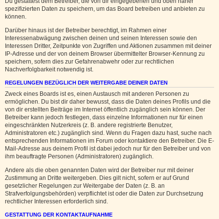
Du gestattest dem Betreiber, die von dir eingegebenen und oben näher
spezifizierten Daten zu speichern, um das Board betreiben und anbieten zu
können.
Darüber hinaus ist der Betreiber berechtigt, im Rahmen einer
Interessenabwägung zwischen deinen und seinen Interessen sowie den
Interessen Dritter, Zeitpunkte von Zugriffen und Aktionen zusammen mit deiner
IP-Adresse und der von deinem Browser übermittelter Browser-Kennung zu
speichern, sofern dies zur Gefahrenabwehr oder zur rechtlichen
Nachverfolgbarkeit notwendig ist.
REGELUNGEN BEZÜGLICH DER WEITERGABE DEINER DATEN
Zweck eines Boards ist es, einen Austausch mit anderen Personen zu
ermöglichen. Du bist dir daher bewusst, dass die Daten deines Profils und die
von dir erstellten Beiträge im Internet öffentlich zugänglich sein können. Der
Betreiber kann jedoch festlegen, dass einzelne Informationen nur für einen
eingeschränkten Nutzerkreis (z. B. andere registrierte Benutzer,
Administratoren etc.) zugänglich sind. Wenn du Fragen dazu hast, suche nach
entsprechenden Informationen im Forum oder kontaktiere den Betreiber. Die E-
Mail-Adresse aus deinem Profil ist dabei jedoch nur für den Betreiber und von
ihm beauftragte Personen (Administratoren) zugänglich.
Andere als die oben genannten Daten wird der Betreiber nur mit deiner
Zustimmung an Dritte weitergeben. Dies gilt nicht, sofern er auf Grund
gesetzlicher Regelungen zur Weitergabe der Daten (z. B. an
Strafverfolgungsbehörden) verpflichtet ist oder die Daten zur Durchsetzung
rechtlicher Interessen erforderlich sind.
GESTATTUNG DER KONTAKTAUFNAHME