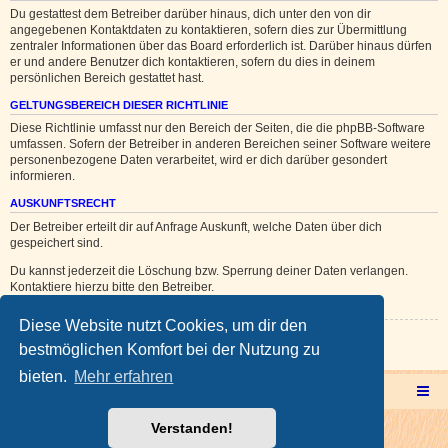
Du gestattest dem Betreiber darüber hinaus, dich unter den von dir
angegebenen Kontaktdaten zu kontaktieren, sofern dies zur Übermittlung
zentraler Informationen über das Board erforderlich ist. Darüber hinaus dürfen
er und andere Benutzer dich kontaktieren, sofern du dies in deinem
persönlichen Bereich gestattet hast.
GELTUNGSBEREICH DIESER RICHTLINIE
Diese Richtlinie umfasst nur den Bereich der Seiten, die die phpBB-Software
umfassen. Sofern der Betreiber in anderen Bereichen seiner Software weitere
personenbezogene Daten verarbeitet, wird er dich darüber gesondert
informieren.
AUSKUNFTSRECHT
Der Betreiber erteilt dir auf Anfrage Auskunft, welche Daten über dich
gespeichert sind.
Du kannst jederzeit die Löschung bzw. Sperrung deiner Daten verlangen.
Kontaktiere hierzu bitte den Betreiber.
Diese Website nutzt Cookies, um dir den
Zurück zur vorherigen Seite
bestmöglichen Komfort bei der Nutzung zu
bieten.
Mehr erfahren
Multicorner Hauptseite
Multiforencorner Forenübersicht
Verstanden!
Powered by
phpBB
® Forum Software © phpBB Limited
Deutsche Übersetzung durch
phpBB.de