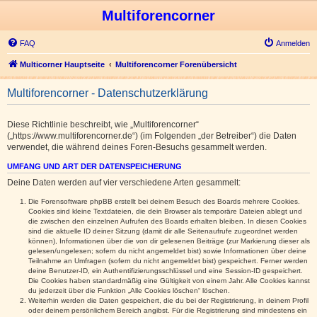
Multiforencorner
FAQ
Anmelden
Multicorner Hauptseite
Multiforencorner Forenübersicht
Multiforencorner - Datenschutzerklärung
Diese Richtlinie beschreibt, wie „Multiforencorner“
(„https://www.multiforencorner.de“) (im Folgenden „der Betreiber“) die Daten
verwendet, die während deines Foren-Besuchs gesammelt werden.
UMFANG UND ART DER DATENSPEICHERUNG
Deine Daten werden auf vier verschiedene Arten gesammelt:
Die Forensoftware phpBB erstellt bei deinem Besuch des Boards mehrere Cookies.
Cookies sind kleine Textdateien, die dein Browser als temporäre Dateien ablegt und
die zwischen den einzelnen Aufrufen des Boards erhalten bleiben. In diesen Cookies
sind die aktuelle ID deiner Sitzung (damit dir alle Seitenaufrufe zugeordnet werden
können), Informationen über die von dir gelesenen Beiträge (zur Markierung dieser als
gelesen/ungelesen; sofern du nicht angemeldet bist) sowie Informationen über deine
Teilnahme an Umfragen (sofern du nicht angemeldet bist) gespeichert. Ferner werden
deine Benutzer-ID, ein Authentifizierungsschlüssel und eine Session-ID gespeichert.
Die Cookies haben standardmäßig eine Gültigkeit von einem Jahr. Alle Cookies kannst
du jederzeit über die Funktion „Alle Cookies löschen“ löschen.
Weiterhin werden die Daten gespeichert, die du bei der Registrierung, in deinem Profil
oder deinem persönlichem Bereich angibst. Für die Registrierung sind mindestens ein