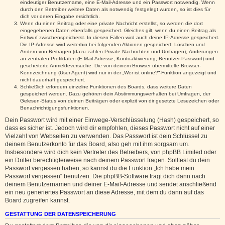
eindeutiger Benutzername, eine E-Mail-Adresse und ein Passwort notwendig. Wenn
durch den Betreiber weitere Daten als notwendig festgelegt wurden, so ist dies für
dich vor deren Eingabe ersichtlich.
Wenn du einen Beitrag oder eine private Nachricht erstellst, so werden die dort
eingegebenen Daten ebenfalls gespeichert. Gleiches gilt, wenn du einen Beitrag als
Entwurf zwischenspeicherst. In diesen Fällen wird auch deine IP-Adresse gespeichert.
Die IP-Adresse wird weiterhin bei folgenden Aktionen gespeichert: Löschen und
Ändern von Beiträgen (dazu zählen Private Nachrichten und Umfragen), Änderungen
an zentralen Profildaten (E-Mail-Adresse, Kontoaktivierung, Benutzer-Passwort) und
gescheiterte Anmeldeversuche. Die von deinem Browser übermittelte Browser-
Kennzeichnung (User Agent) wird nur in der „Wer ist online?“-Funktion angezeigt und
nicht dauerhaft gespeichert.
Schließlich erfordern einzelne Funktionen des Boards, dass weitere Daten
gespeichert werden. Dazu gehören dein Abstimmungsverhalten bei Umfragen, der
Gelesen-Status von deinen Beiträgen oder explizit von dir gesetzte Lesezeichen oder
Benachrichtigungsfunktionen.
Dein Passwort wird mit einer Einwege-Verschlüsselung (Hash) gespeichert, so
dass es sicher ist. Jedoch wird dir empfohlen, dieses Passwort nicht auf einer
Vielzahl von Webseiten zu verwenden. Das Passwort ist dein Schlüssel zu
deinem Benutzerkonto für das Board, also geh mit ihm sorgsam um.
Insbesondere wird dich kein Vertreter des Betreibers, von phpBB Limited oder
ein Dritter berechtigterweise nach deinem Passwort fragen. Solltest du dein
Passwort vergessen haben, so kannst du die Funktion „Ich habe mein
Passwort vergessen“ benutzen. Die phpBB-Software fragt dich dann nach
deinem Benutzernamen und deiner E-Mail-Adresse und sendet anschließend
ein neu generiertes Passwort an diese Adresse, mit dem du dann auf das
Board zugreifen kannst.
GESTATTUNG DER DATENSPEICHERUNG