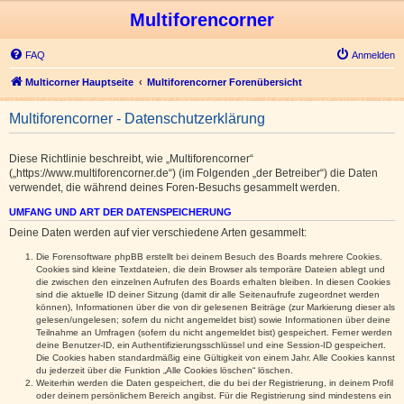
Multiforencorner
FAQ
Anmelden
Multicorner Hauptseite
Multiforencorner Forenübersicht
Multiforencorner - Datenschutzerklärung
Diese Richtlinie beschreibt, wie „Multiforencorner“
(„https://www.multiforencorner.de“) (im Folgenden „der Betreiber“) die Daten
verwendet, die während deines Foren-Besuchs gesammelt werden.
UMFANG UND ART DER DATENSPEICHERUNG
Deine Daten werden auf vier verschiedene Arten gesammelt:
Die Forensoftware phpBB erstellt bei deinem Besuch des Boards mehrere Cookies.
Cookies sind kleine Textdateien, die dein Browser als temporäre Dateien ablegt und
die zwischen den einzelnen Aufrufen des Boards erhalten bleiben. In diesen Cookies
sind die aktuelle ID deiner Sitzung (damit dir alle Seitenaufrufe zugeordnet werden
können), Informationen über die von dir gelesenen Beiträge (zur Markierung dieser als
gelesen/ungelesen; sofern du nicht angemeldet bist) sowie Informationen über deine
Teilnahme an Umfragen (sofern du nicht angemeldet bist) gespeichert. Ferner werden
deine Benutzer-ID, ein Authentifizierungsschlüssel und eine Session-ID gespeichert.
Die Cookies haben standardmäßig eine Gültigkeit von einem Jahr. Alle Cookies kannst
du jederzeit über die Funktion „Alle Cookies löschen“ löschen.
Weiterhin werden die Daten gespeichert, die du bei der Registrierung, in deinem Profil
oder deinem persönlichem Bereich angibst. Für die Registrierung sind mindestens ein