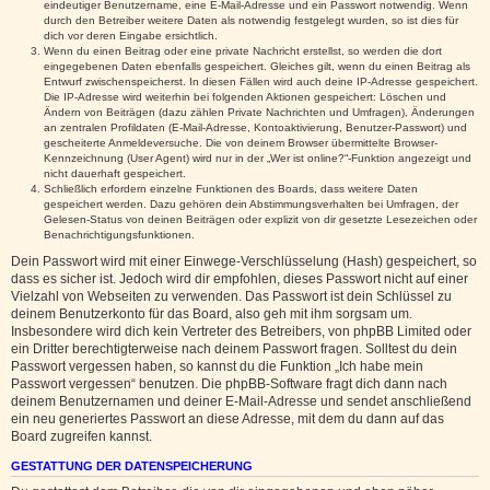
eindeutiger Benutzername, eine E-Mail-Adresse und ein Passwort notwendig. Wenn
durch den Betreiber weitere Daten als notwendig festgelegt wurden, so ist dies für
dich vor deren Eingabe ersichtlich.
Wenn du einen Beitrag oder eine private Nachricht erstellst, so werden die dort
eingegebenen Daten ebenfalls gespeichert. Gleiches gilt, wenn du einen Beitrag als
Entwurf zwischenspeicherst. In diesen Fällen wird auch deine IP-Adresse gespeichert.
Die IP-Adresse wird weiterhin bei folgenden Aktionen gespeichert: Löschen und
Ändern von Beiträgen (dazu zählen Private Nachrichten und Umfragen), Änderungen
an zentralen Profildaten (E-Mail-Adresse, Kontoaktivierung, Benutzer-Passwort) und
gescheiterte Anmeldeversuche. Die von deinem Browser übermittelte Browser-
Kennzeichnung (User Agent) wird nur in der „Wer ist online?“-Funktion angezeigt und
nicht dauerhaft gespeichert.
Schließlich erfordern einzelne Funktionen des Boards, dass weitere Daten
gespeichert werden. Dazu gehören dein Abstimmungsverhalten bei Umfragen, der
Gelesen-Status von deinen Beiträgen oder explizit von dir gesetzte Lesezeichen oder
Benachrichtigungsfunktionen.
Dein Passwort wird mit einer Einwege-Verschlüsselung (Hash) gespeichert, so
dass es sicher ist. Jedoch wird dir empfohlen, dieses Passwort nicht auf einer
Vielzahl von Webseiten zu verwenden. Das Passwort ist dein Schlüssel zu
deinem Benutzerkonto für das Board, also geh mit ihm sorgsam um.
Insbesondere wird dich kein Vertreter des Betreibers, von phpBB Limited oder
ein Dritter berechtigterweise nach deinem Passwort fragen. Solltest du dein
Passwort vergessen haben, so kannst du die Funktion „Ich habe mein
Passwort vergessen“ benutzen. Die phpBB-Software fragt dich dann nach
deinem Benutzernamen und deiner E-Mail-Adresse und sendet anschließend
ein neu generiertes Passwort an diese Adresse, mit dem du dann auf das
Board zugreifen kannst.
GESTATTUNG DER DATENSPEICHERUNG