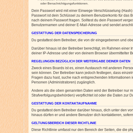
oder Benachrichtigungsfunktionen.
Dein Passwort wird mit einer Einwege-Verschlüsselung (Hash) g
Passwort ist dein Schlüssel zu deinem Benutzerkonto für das Bo
nach deinem Passwort fragen. Solltest du dein Passwort verg
Benutzernamen und deiner E-Mail-Adresse und sendet anschlie
GESTATTUNG DER DATENSPEICHERUNG
Du gestattest dem Betreiber, die von dir eingegebenen und ob
Darüber hinaus ist der Betreiber berechtigt, im Rahmen einer
deiner IP-Adresse und der von deinem Browser übermittelter B
REGELUNGEN BEZÜGLICH DER WEITERGABE DEINER DATEN
Zweck eines Boards ist es, einen Austausch mit anderen Personen
sein können. Der Betreiber kann jedoch festlegen, dass einzeln
Fragen dazu hast, suche nach entsprechenden Informationen im 
Personen (Administratoren) zugänglich.
Andere als die oben genannten Daten wird der Betreiber nur mit
Strafverfolgungsbehörden) verpflichtet ist oder die Daten zur D
GESTATTUNG DER KONTAKTAUFNAHME
Du gestattest dem Betreiber darüber hinaus, dich unter den von
hinaus dürfen er und andere Benutzer dich kontaktieren, sofern
GELTUNGSBEREICH DIESER RICHTLINIE
Diese Richtlinie umfasst nur den Bereich der Seiten, die die 