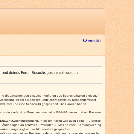
Anmelden
e während deines Foren-Besuchs gesammelt werden.
und die zwischen den einzelnen Aufrufen des Boards erhalten bleiben. In
r Markierung dieser als gelesen/ungelesen; sofern du nicht angemeldet
sschlüssel und eine Session-ID gespeichert. Die Cookies haben
estens ein eindeutiger Benutzername, eine E-Mail-Adresse und ein Passwort
 Entwurf zwischenspeicherst. In diesen Fällen wird auch deine IP-Adresse
, Änderungen an zentralen Profildaten (E-Mail-Adresse, Kontoaktivierung,
unktion angezeigt und nicht dauerhaft gespeichert.
-Status von deinen Beiträgen oder explizit von dir gesetzte Lesezeichen