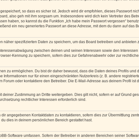
espeichert, so dass es sicher ist. Jedoch wird dir empfohlen, dieses Passwort ni
ard, also geh mit ihm sorgsam um. Insbesondere wird dich kein Vertreter des Betre
essen haben, so kannst du die Funktion „Ich habe mein Passwort vergessen“ benut
ßend ein neu generiertes Passwort an diese Adresse, mit dem du dann auf das Bo
en näher spezifizierten Daten zu speichern, um das Board betreiben und anbieten 
 Interessenabwägung zwischen deinen und seinen Interessen sowie den Interessen D
rowser-Kennung zu speichern, sofern dies zur Gefahrenabwehr oder zur rechtlichen
 zu ermöglichen. Du bist dir daher bewusst, dass die Daten deines Profils und die 
e Informationen nur für einen eingeschränkten Nutzerkreis (z. B. andere registriert
Forum oder kontaktiere den Betreiber. Die E-Mail-Adresse aus deinem Profil ist d
 deiner Zustimmung an Dritte weitergeben. Dies gilt nicht, sofern er auf Grund ge
urchsetzung rechtlicher Interessen erforderlich sind.
 dir angegebenen Kontaktdaten zu kontaktieren, sofern dies zur Übermittlung zentra
 du dies in deinem persönlichen Bereich gestattet hast.
phpBB-Software umfassen. Sofern der Betreiber in anderen Bereichen seiner Softwa