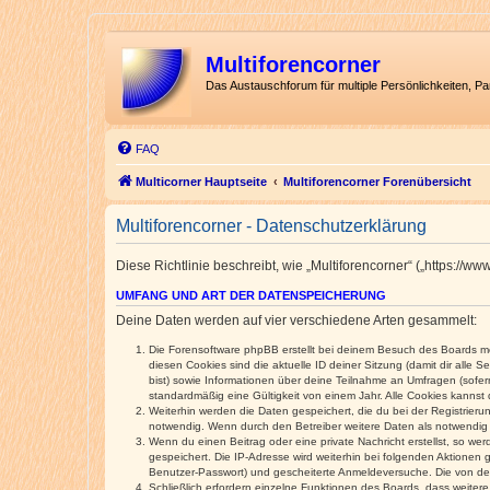
Multiforencorner
Das Austauschforum für multiple Persönlichkeiten, P
FAQ
Multicorner Hauptseite
Multiforencorner Forenübersicht
Multiforencorner - Datenschutzerklärung
Diese Richtlinie beschreibt, wie „Multiforencorner“ („https:/
UMFANG UND ART DER DATENSPEICHERUNG
Deine Daten werden auf vier verschiedene Arten gesammelt:
Die Forensoftware phpBB erstellt bei deinem Besuch des Boards meh
diesen Cookies sind die aktuelle ID deiner Sitzung (damit dir alle
bist) sowie Informationen über deine Teilnahme an Umfragen (sofer
standardmäßig eine Gültigkeit von einem Jahr. Alle Cookies kannst d
Weiterhin werden die Daten gespeichert, die du bei der Registrieru
notwendig. Wenn durch den Betreiber weitere Daten als notwendig fe
Wenn du einen Beitrag oder eine private Nachricht erstellst, so we
gespeichert. Die IP-Adresse wird weiterhin bei folgenden Aktionen
Benutzer-Passwort) und gescheiterte Anmeldeversuche. Die von dein
Schließlich erfordern einzelne Funktionen des Boards, dass weite