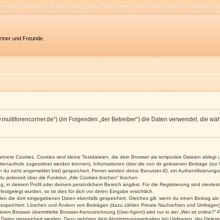
artner und Freunde
/www.multiforencorner.de“) (im Folgenden „der Betreiber“) die Daten verwendet, di
rere Cookies. Cookies sind kleine Textdateien, die dein Browser als temporäre Dateien ablegt 
 Seitenaufrufe zugeordnet werden können), Informationen über die von dir gelesenen Beiträge (zu
n du nicht angemeldet bist) gespeichert. Ferner werden deine Benutzer-ID, ein Authentifizierung
u jederzeit über die Funktion „Alle Cookies löschen“ löschen.
ng, in deinem Profil oder deinem persönlichem Bereich angibst. Für die Registrierung sind mind
stgelegt wurden, so ist dies für dich vor deren Eingabe ersichtlich.
rden die dort eingegebenen Daten ebenfalls gespeichert. Gleiches gilt, wenn du einen Beitrag als
 gespeichert: Löschen und Ändern von Beiträgen (dazu zählen Private Nachrichten und Umfragen)
em Browser übermittelte Browser-Kennzeichnung (User Agent) wird nur in der „Wer ist online?“-F
re Daten gespeichert werden. Dazu gehören dein Abstimmungsverhalten bei Umfragen, der Gelesen