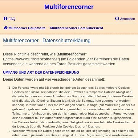
Multiforencorner
FAQ
Anmelden
Multicorner Hauptseite
Multiforencorner Forenübersicht
Multiforencorner - Datenschutzerklärung
Diese Richtlinie beschreibt, wie „Multiforencorner“
(„https://www.multiforencorner.de“) (im Folgenden „der Betreiber“) die Daten
verwendet, die während deines Foren-Besuchs gesammelt werden.
UMFANG UND ART DER DATENSPEICHERUNG
Deine Daten werden auf vier verschiedene Arten gesammelt:
Die Forensoftware phpBB erstellt bei deinem Besuch des Boards mehrere Cookies.
Cookies sind kleine Textdateien, die dein Browser als temporäre Dateien ablegt und
die zwischen den einzelnen Aufrufen des Boards erhalten bleiben. In diesen Cookies
sind die aktuelle ID deiner Sitzung (damit dir alle Seitenaufrufe zugeordnet werden
können), Informationen über die von dir gelesenen Beiträge (zur Markierung dieser als
gelesen/ungelesen; sofern du nicht angemeldet bist) sowie Informationen über deine
Teilnahme an Umfragen (sofern du nicht angemeldet bist) gespeichert. Ferner werden
deine Benutzer-ID, ein Authentifizierungsschlüssel und eine Session-ID gespeichert.
Die Cookies haben standardmäßig eine Gültigkeit von einem Jahr. Alle Cookies kannst
du jederzeit über die Funktion „Alle Cookies löschen“ löschen.
Weiterhin werden die Daten gespeichert, die du bei der Registrierung, in deinem Profil
oder deinem persönlichem Bereich angibst. Für die Registrierung sind mindestens ein