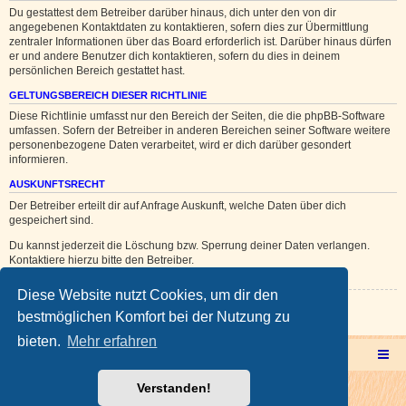
Du gestattest dem Betreiber darüber hinaus, dich unter den von dir
angegebenen Kontaktdaten zu kontaktieren, sofern dies zur Übermittlung
zentraler Informationen über das Board erforderlich ist. Darüber hinaus dürfen
er und andere Benutzer dich kontaktieren, sofern du dies in deinem
persönlichen Bereich gestattet hast.
GELTUNGSBEREICH DIESER RICHTLINIE
Diese Richtlinie umfasst nur den Bereich der Seiten, die die phpBB-Software
umfassen. Sofern der Betreiber in anderen Bereichen seiner Software weitere
personenbezogene Daten verarbeitet, wird er dich darüber gesondert
informieren.
AUSKUNFTSRECHT
Der Betreiber erteilt dir auf Anfrage Auskunft, welche Daten über dich
gespeichert sind.
Du kannst jederzeit die Löschung bzw. Sperrung deiner Daten verlangen.
Kontaktiere hierzu bitte den Betreiber.
Diese Website nutzt Cookies, um dir den
Zurück zur vorherigen Seite
bestmöglichen Komfort bei der Nutzung zu
bieten.
Mehr erfahren
Multicorner Hauptseite
Multiforencorner Forenübersicht
Verstanden!
Powered by
phpBB
® Forum Software © phpBB Limited
Deutsche Übersetzung durch
phpBB.de