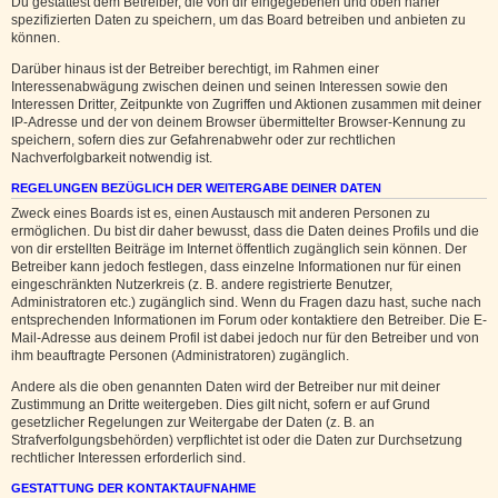
Du gestattest dem Betreiber, die von dir eingegebenen und oben näher
spezifizierten Daten zu speichern, um das Board betreiben und anbieten zu
können.
Darüber hinaus ist der Betreiber berechtigt, im Rahmen einer
Interessenabwägung zwischen deinen und seinen Interessen sowie den
Interessen Dritter, Zeitpunkte von Zugriffen und Aktionen zusammen mit deiner
IP-Adresse und der von deinem Browser übermittelter Browser-Kennung zu
speichern, sofern dies zur Gefahrenabwehr oder zur rechtlichen
Nachverfolgbarkeit notwendig ist.
REGELUNGEN BEZÜGLICH DER WEITERGABE DEINER DATEN
Zweck eines Boards ist es, einen Austausch mit anderen Personen zu
ermöglichen. Du bist dir daher bewusst, dass die Daten deines Profils und die
von dir erstellten Beiträge im Internet öffentlich zugänglich sein können. Der
Betreiber kann jedoch festlegen, dass einzelne Informationen nur für einen
eingeschränkten Nutzerkreis (z. B. andere registrierte Benutzer,
Administratoren etc.) zugänglich sind. Wenn du Fragen dazu hast, suche nach
entsprechenden Informationen im Forum oder kontaktiere den Betreiber. Die E-
Mail-Adresse aus deinem Profil ist dabei jedoch nur für den Betreiber und von
ihm beauftragte Personen (Administratoren) zugänglich.
Andere als die oben genannten Daten wird der Betreiber nur mit deiner
Zustimmung an Dritte weitergeben. Dies gilt nicht, sofern er auf Grund
gesetzlicher Regelungen zur Weitergabe der Daten (z. B. an
Strafverfolgungsbehörden) verpflichtet ist oder die Daten zur Durchsetzung
rechtlicher Interessen erforderlich sind.
GESTATTUNG DER KONTAKTAUFNAHME