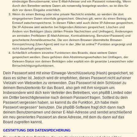
eindeutiger Benutzername, eine E-Mail-Adresse und ein Passwort notwendig. Wenn
durch den Betreiber weitere Daten als notwendig festgelegt wurden, so ist dies für
dich vor deren Eingabe ersichtlich.
Wenn du einen Beitrag oder eine private Nachricht erstellst, so werden die dort
eingegebenen Daten ebenfalls gespeichert. Gleiches gilt, wenn du einen Beitrag als
Entwurf zwischenspeicherst. In diesen Fällen wird auch deine IP-Adresse gespeichert.
Die IP-Adresse wird weiterhin bei folgenden Aktionen gespeichert: Löschen und
Ändern von Beiträgen (dazu zählen Private Nachrichten und Umfragen), Änderungen
an zentralen Profildaten (E-Mail-Adresse, Kontoaktivierung, Benutzer-Passwort) und
gescheiterte Anmeldeversuche. Die von deinem Browser übermittelte Browser-
Kennzeichnung (User Agent) wird nur in der „Wer ist online?“-Funktion angezeigt und
nicht dauerhaft gespeichert.
Schließlich erfordern einzelne Funktionen des Boards, dass weitere Daten
gespeichert werden. Dazu gehören dein Abstimmungsverhalten bei Umfragen, der
Gelesen-Status von deinen Beiträgen oder explizit von dir gesetzte Lesezeichen oder
Benachrichtigungsfunktionen.
Dein Passwort wird mit einer Einwege-Verschlüsselung (Hash) gespeichert, so
dass es sicher ist. Jedoch wird dir empfohlen, dieses Passwort nicht auf einer
Vielzahl von Webseiten zu verwenden. Das Passwort ist dein Schlüssel zu
deinem Benutzerkonto für das Board, also geh mit ihm sorgsam um.
Insbesondere wird dich kein Vertreter des Betreibers, von phpBB Limited oder
ein Dritter berechtigterweise nach deinem Passwort fragen. Solltest du dein
Passwort vergessen haben, so kannst du die Funktion „Ich habe mein
Passwort vergessen“ benutzen. Die phpBB-Software fragt dich dann nach
deinem Benutzernamen und deiner E-Mail-Adresse und sendet anschließend
ein neu generiertes Passwort an diese Adresse, mit dem du dann auf das
Board zugreifen kannst.
GESTATTUNG DER DATENSPEICHERUNG