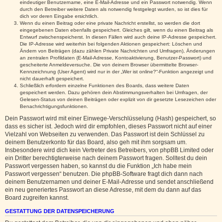
eindeutiger Benutzername, eine E-Mail-Adresse und ein Passwort notwendig. Wenn
durch den Betreiber weitere Daten als notwendig festgelegt wurden, so ist dies für
dich vor deren Eingabe ersichtlich.
Wenn du einen Beitrag oder eine private Nachricht erstellst, so werden die dort
eingegebenen Daten ebenfalls gespeichert. Gleiches gilt, wenn du einen Beitrag als
Entwurf zwischenspeicherst. In diesen Fällen wird auch deine IP-Adresse gespeichert.
Die IP-Adresse wird weiterhin bei folgenden Aktionen gespeichert: Löschen und
Ändern von Beiträgen (dazu zählen Private Nachrichten und Umfragen), Änderungen
an zentralen Profildaten (E-Mail-Adresse, Kontoaktivierung, Benutzer-Passwort) und
gescheiterte Anmeldeversuche. Die von deinem Browser übermittelte Browser-
Kennzeichnung (User Agent) wird nur in der „Wer ist online?“-Funktion angezeigt und
nicht dauerhaft gespeichert.
Schließlich erfordern einzelne Funktionen des Boards, dass weitere Daten
gespeichert werden. Dazu gehören dein Abstimmungsverhalten bei Umfragen, der
Gelesen-Status von deinen Beiträgen oder explizit von dir gesetzte Lesezeichen oder
Benachrichtigungsfunktionen.
Dein Passwort wird mit einer Einwege-Verschlüsselung (Hash) gespeichert, so
dass es sicher ist. Jedoch wird dir empfohlen, dieses Passwort nicht auf einer
Vielzahl von Webseiten zu verwenden. Das Passwort ist dein Schlüssel zu
deinem Benutzerkonto für das Board, also geh mit ihm sorgsam um.
Insbesondere wird dich kein Vertreter des Betreibers, von phpBB Limited oder
ein Dritter berechtigterweise nach deinem Passwort fragen. Solltest du dein
Passwort vergessen haben, so kannst du die Funktion „Ich habe mein
Passwort vergessen“ benutzen. Die phpBB-Software fragt dich dann nach
deinem Benutzernamen und deiner E-Mail-Adresse und sendet anschließend
ein neu generiertes Passwort an diese Adresse, mit dem du dann auf das
Board zugreifen kannst.
GESTATTUNG DER DATENSPEICHERUNG