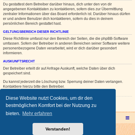
Du gestattest dem Betreiber darüber hinaus, dich unter den von dir
angegebenen Kontaktdaten zu kontaktieren, sofern dies zur Übermittlung
zentraler Informationen über das Board erforderlich ist. Darüber hinaus dürfen
er und andere Benutzer dich kontaktieren, sofern du dies in deinem
persönlichen Bereich gestattet hast.
GELTUNGSBEREICH DIESER RICHTLINIE
Diese Richtlinie umfasst nur den Bereich der Seiten, die die phpBB-Software
umfassen. Sofern der Betreiber in anderen Bereichen seiner Software weitere
personenbezogene Daten verarbeitet, wird er dich darüber gesondert
informieren.
AUSKUNFTSRECHT
Der Betreiber erteilt dir auf Anfrage Auskunft, welche Daten über dich
gespeichert sind.
Du kannst jederzeit die Löschung bzw. Sperrung deiner Daten verlangen.
Kontaktiere hierzu bitte den Betreiber.
Diese Website nutzt Cookies, um dir den
Zurück zur vorherigen Seite
bestmöglichen Komfort bei der Nutzung zu
bieten.
Mehr erfahren
Multicorner Hauptseite
Multiforencorner Forenübersicht
Verstanden!
Powered by
phpBB
® Forum Software © phpBB Limited
Deutsche Übersetzung durch
phpBB.de