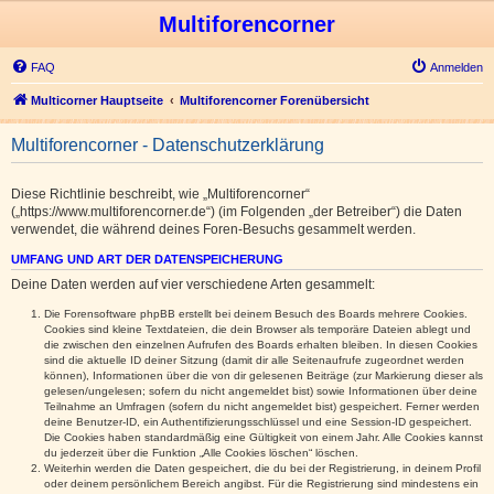
Multiforencorner
FAQ
Anmelden
Multicorner Hauptseite
Multiforencorner Forenübersicht
Multiforencorner - Datenschutzerklärung
Diese Richtlinie beschreibt, wie „Multiforencorner“
(„https://www.multiforencorner.de“) (im Folgenden „der Betreiber“) die Daten
verwendet, die während deines Foren-Besuchs gesammelt werden.
UMFANG UND ART DER DATENSPEICHERUNG
Deine Daten werden auf vier verschiedene Arten gesammelt:
Die Forensoftware phpBB erstellt bei deinem Besuch des Boards mehrere Cookies.
Cookies sind kleine Textdateien, die dein Browser als temporäre Dateien ablegt und
die zwischen den einzelnen Aufrufen des Boards erhalten bleiben. In diesen Cookies
sind die aktuelle ID deiner Sitzung (damit dir alle Seitenaufrufe zugeordnet werden
können), Informationen über die von dir gelesenen Beiträge (zur Markierung dieser als
gelesen/ungelesen; sofern du nicht angemeldet bist) sowie Informationen über deine
Teilnahme an Umfragen (sofern du nicht angemeldet bist) gespeichert. Ferner werden
deine Benutzer-ID, ein Authentifizierungsschlüssel und eine Session-ID gespeichert.
Die Cookies haben standardmäßig eine Gültigkeit von einem Jahr. Alle Cookies kannst
du jederzeit über die Funktion „Alle Cookies löschen“ löschen.
Weiterhin werden die Daten gespeichert, die du bei der Registrierung, in deinem Profil
oder deinem persönlichem Bereich angibst. Für die Registrierung sind mindestens ein