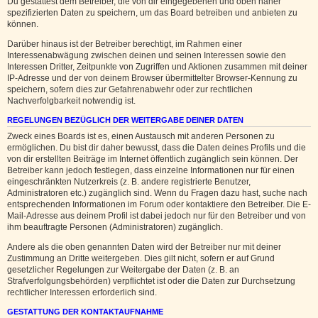
Du gestattest dem Betreiber, die von dir eingegebenen und oben näher
spezifizierten Daten zu speichern, um das Board betreiben und anbieten zu
können.
Darüber hinaus ist der Betreiber berechtigt, im Rahmen einer
Interessenabwägung zwischen deinen und seinen Interessen sowie den
Interessen Dritter, Zeitpunkte von Zugriffen und Aktionen zusammen mit deiner
IP-Adresse und der von deinem Browser übermittelter Browser-Kennung zu
speichern, sofern dies zur Gefahrenabwehr oder zur rechtlichen
Nachverfolgbarkeit notwendig ist.
REGELUNGEN BEZÜGLICH DER WEITERGABE DEINER DATEN
Zweck eines Boards ist es, einen Austausch mit anderen Personen zu
ermöglichen. Du bist dir daher bewusst, dass die Daten deines Profils und die
von dir erstellten Beiträge im Internet öffentlich zugänglich sein können. Der
Betreiber kann jedoch festlegen, dass einzelne Informationen nur für einen
eingeschränkten Nutzerkreis (z. B. andere registrierte Benutzer,
Administratoren etc.) zugänglich sind. Wenn du Fragen dazu hast, suche nach
entsprechenden Informationen im Forum oder kontaktiere den Betreiber. Die E-
Mail-Adresse aus deinem Profil ist dabei jedoch nur für den Betreiber und von
ihm beauftragte Personen (Administratoren) zugänglich.
Andere als die oben genannten Daten wird der Betreiber nur mit deiner
Zustimmung an Dritte weitergeben. Dies gilt nicht, sofern er auf Grund
gesetzlicher Regelungen zur Weitergabe der Daten (z. B. an
Strafverfolgungsbehörden) verpflichtet ist oder die Daten zur Durchsetzung
rechtlicher Interessen erforderlich sind.
GESTATTUNG DER KONTAKTAUFNAHME