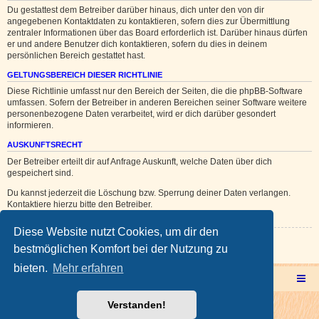
Du gestattest dem Betreiber darüber hinaus, dich unter den von dir
angegebenen Kontaktdaten zu kontaktieren, sofern dies zur Übermittlung
zentraler Informationen über das Board erforderlich ist. Darüber hinaus dürfen
er und andere Benutzer dich kontaktieren, sofern du dies in deinem
persönlichen Bereich gestattet hast.
GELTUNGSBEREICH DIESER RICHTLINIE
Diese Richtlinie umfasst nur den Bereich der Seiten, die die phpBB-Software
umfassen. Sofern der Betreiber in anderen Bereichen seiner Software weitere
personenbezogene Daten verarbeitet, wird er dich darüber gesondert
informieren.
AUSKUNFTSRECHT
Der Betreiber erteilt dir auf Anfrage Auskunft, welche Daten über dich
gespeichert sind.
Du kannst jederzeit die Löschung bzw. Sperrung deiner Daten verlangen.
Kontaktiere hierzu bitte den Betreiber.
Diese Website nutzt Cookies, um dir den
Zurück zur vorherigen Seite
bestmöglichen Komfort bei der Nutzung zu
bieten.
Mehr erfahren
Multicorner Hauptseite
Multiforencorner Forenübersicht
Verstanden!
Powered by
phpBB
® Forum Software © phpBB Limited
Deutsche Übersetzung durch
phpBB.de