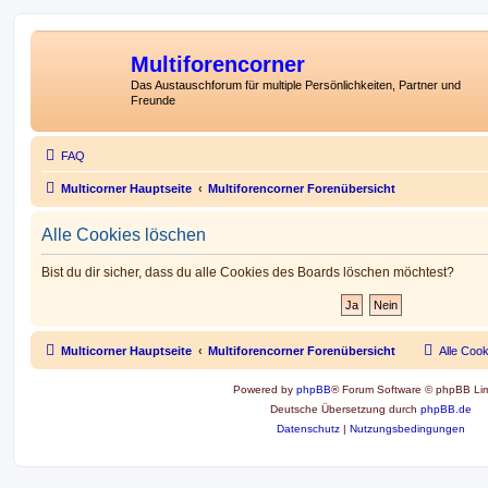
Multiforencorner
Das Austauschforum für multiple Persönlichkeiten, Partner und
Freunde
FAQ
Multicorner Hauptseite
Multiforencorner Forenübersicht
Alle Cookies löschen
Bist du dir sicher, dass du alle Cookies des Boards löschen möchtest?
Multicorner Hauptseite
Multiforencorner Forenübersicht
Alle Coo
Powered by
phpBB
® Forum Software © phpBB Lim
Deutsche Übersetzung durch
phpBB.de
Datenschutz
|
Nutzungsbedingungen