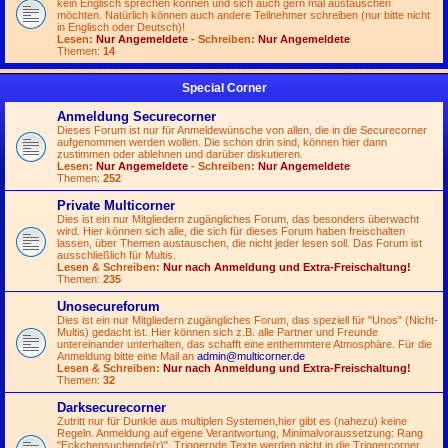
kein Englisch sprechen können und sich auch gern mal austauschen
möchten. Natürlich können auch andere Teilnehmer schreiben (nur bitte nicht
in Englisch oder Deutsch)!
Lesen:
Nur Angemeldete
- Schreiben:
Nur Angemeldete
Themen:
14
Special Corner
Anmeldung Securecorner
Dieses Forum ist nur für Anmeldewünsche von allen, die in die Securecorner
aufgenommen werden wollen. Die schon drin sind, können hier dann
zustimmen oder ablehnen und darüber diskutieren.
Lesen:
Nur Angemeldete
- Schreiben:
Nur Angemeldete
Themen:
252
Private Multicorner
Dies ist ein nur Mitgliedern zugängliches Forum, das besonders überwacht
wird. Hier können sich alle, die sich für dieses Forum haben freischalten
lassen, über Themen austauschen, die nicht jeder lesen soll. Das Forum ist
ausschließlich für Multis.
Lesen & Schreiben:
Nur nach Anmeldung und Extra-Freischaltung!
Themen:
235
Unosecureforum
Dies ist ein nur Mitgliedern zugängliches Forum, das speziell für "Unos" (Nicht-
Multis) gedacht ist. Hier können sich z.B. alle Partner und Freunde
untereinander unterhalten, das schafft eine enthemmtere Atmosphäre. Für die
Anmeldung bitte eine Mail an
admin@multicorner.de
Lesen & Schreiben:
Nur nach Anmeldung und Extra-Freischaltung!
Themen:
32
Darksecurecorner
Zutritt nur für Dunkle aus multiplen Systemen,hier gibt es (nahezu) keine
Regeln. Anmeldung auf eigene Verantwortung, Minimalvoraussetzung: Rang
"Eckchensuchende(r)". Triggernde Texte werden nicht in die Triggercorner