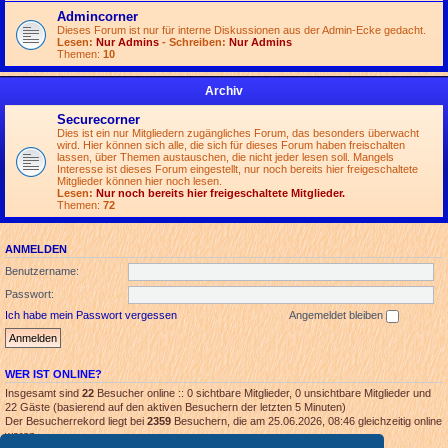
Admincorner
Dieses Forum ist nur für interne Diskussionen aus der Admin-Ecke gedacht.
Lesen:
Nur Admins
- Schreiben:
Nur Admins
Themen:
10
Archiv
Securecorner
Dies ist ein nur Mitgliedern zugängliches Forum, das besonders überwacht
wird. Hier können sich alle, die sich für dieses Forum haben freischalten
lassen, über Themen austauschen, die nicht jeder lesen soll. Mangels
Interesse ist dieses Forum eingestellt, nur noch bereits hier freigeschaltete
Mitglieder können hier noch lesen.
Lesen:
Nur noch bereits hier freigeschaltete Mitglieder.
Themen:
72
ANMELDEN
Benutzername:
Passwort:
Ich habe mein Passwort vergessen
Angemeldet bleiben
WER IST ONLINE?
Insgesamt sind
22
Besucher online :: 0 sichtbare Mitglieder, 0 unsichtbare Mitglieder und
22 Gäste (basierend auf den aktiven Besuchern der letzten 5 Minuten)
Der Besucherrekord liegt bei
2359
Besuchern, die am 25.06.2026, 08:46 gleichzeitig online
waren.