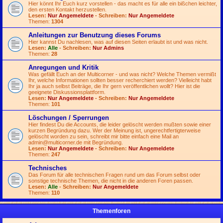
Hier könnt Ihr Euch kurz vorstellen - das macht es für alle ein bißchen leichter,
den ersten Kontakt herzustellen.
Lesen:
Nur Angemeldete
- Schreiben:
Nur Angemeldete
Themen:
1304
Anleitungen zur Benutzung dieses Forums
Hier kannst Du nachlesen, was auf diesen Seiten erlaubt ist und was nicht.
Lesen:
Alle
- Schreiben:
Nur Admins
Themen:
28
Anregungen und Kritik
Was gefällt Euch an der Multicorner - und was nicht? Welche Themen vermißt
Ihr, welche Informationen sollten besser recherchiert werden? Vielleicht habt
Ihr ja auch selbst Beiträge, die Ihr gern veröffentlichen wollt? Hier ist die
geeignete Diskussionsplattform.
Lesen:
Nur Angemeldete
- Schreiben:
Nur Angemeldete
Themen:
101
Löschungen / Sperrungen
Hier findest Du die Accounts, die leider gelöscht werden mußten sowie einer
kurzen Begründung dazu. Wer der Meinung ist, ungerechtfertigterweise
gelöscht worden zu sein, schreibt mir bitte einfach eine Mail an
admin@multicorner.de
mit Begründung.
Lesen:
Nur Angemeldete
- Schreiben:
Nur Angemeldete
Themen:
247
Technisches
Das Forum für alle technischen Fragen rund um das Forum selbst oder
sonstige technische Themen, die nicht in die anderen Foren passen.
Lesen:
Alle
- Schreiben:
Nur Angemeldete
Themen:
110
Themenforen