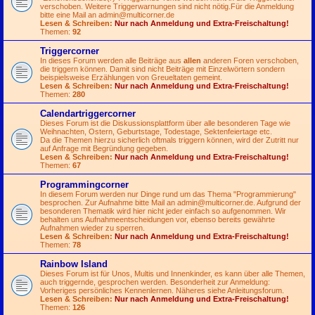
verschoben. Weitere Triggerwarnungen sind nicht nötig.Für die Anmeldung
bitte eine Mail an
admin@multicorner.de
Lesen & Schreiben:
Nur nach Anmeldung und Extra-Freischaltung!
Themen:
92
Triggercorner
In dieses Forum werden alle Beiträge aus
allen
anderen Foren verschoben,
die triggern können. Damit sind nicht Beiträge mit Einzelwörtern sondern
beispielsweise Erzählungen von Greueltaten gemeint.
Lesen & Schreiben:
Nur nach Anmeldung und Extra-Freischaltung!
Themen:
280
Calendartriggercorner
Dieses Forum ist die Diskussionsplattform über alle besonderen Tage wie
Weihnachten, Ostern, Geburtstage, Todestage, Sektenfeiertage etc.
Da die Themen hierzu sicherlich oftmals triggern können, wird der Zutritt nur
auf Anfrage mit Begründung gegeben.
Lesen & Schreiben:
Nur nach Anmeldung und Extra-Freischaltung!
Themen:
67
Programmingcorner
In diesem Forum werden nur Dinge rund um das Thema "Programmierung"
besprochen. Zur Aufnahme bitte Mail an
admin@multicorner.de
. Aufgrund der
besonderen Thematik wird hier nicht jeder einfach so aufgenommen. Wir
behalten uns Aufnahmeentscheidungen vor, ebenso bereits gewährte
Aufnahmen wieder zu sperren.
Lesen & Schreiben:
Nur nach Anmeldung und Extra-Freischaltung!
Themen:
78
Rainbow Island
Dieses Forum ist für Unos, Multis und Innenkinder, es kann über alle Themen,
auch triggernde, gesprochen werden. Besonderheit zur Anmeldung:
Vorheriges persönliches Kennenlernen. Näheres siehe Anleitungsforum.
Lesen & Schreiben:
Nur nach Anmeldung und Extra-Freischaltung!
Themen:
126