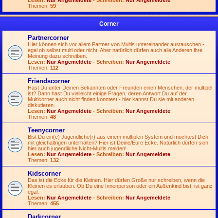
Lesen:
Nur Angemeldete
- Schreiben:
Nur Angemeldete
Themen:
59
Corner
Partnercorner
Hier können sich vor allem Partner von Multis untereinander austauschen -
egal ob selbst multi oder nicht. Aber natürlich dürfen auch alle Anderen ihre
Meinung dazu schreiben.
Lesen:
Nur Angemeldete
- Schreiben:
Nur Angemeldete
Themen:
112
Friendscorner
Hast Du unter Deinen Bekannten oder Freunden einen Menschen, der multipel
ist? Dann hast Du vielleicht einige Fragen, deren Antwort Du auf der
Multicorner auch nicht finden konntest - hier kannst Du sie mit anderen
diskutieren.
Lesen:
Nur Angemeldete
- Schreiben:
Nur Angemeldete
Themen:
48
Teenycorner
Bist Du ein(e) Jugendliche(r) aus einem multiplen System und möchtest Dich
mit gleichaltrigen unterhalten? Hier ist Deine/Eure Ecke. Natürlich dürfen sich
hier auch jugendliche Nicht-Multis melden!
Lesen:
Nur Angemeldete
- Schreiben:
Nur Angemeldete
Themen:
132
Kidscorner
Das ist die Ecke für die Kleinen. Hier dürfen Große nur schreiben, wenn die
Kleinen es erlauben. Ob Du eine Innenperson oder ein Außenkind bist, ist ganz
egal.
Lesen:
Nur Angemeldete
- Schreiben:
Nur Angemeldete
Themen:
455
Darkcorner