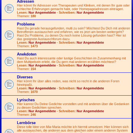
Adressen
Hier könnt Ihr Adressen von Therapeuten und Kliniken, mit denen Ihr gute oder
schlechte Erfahrungen gemacht habt, oder Homepageadressen eintragen.
Lesen:
Nur Angemeldete
- Schreiben:
Nur Angemeldete
Themen:
180
Probleme
Hast Du gerade herausgefunden, multi zu sein? Möchtest Du Dich mit anderen
Betroffenen austauschen und erfahren, wie es jetzt am besten weitergeht?
Hast Du Probleme, zu denen Du noch keine Lösung gefunden hast? Hier ist
das geeignete Austauschforum dazu.
Lesen:
Nur Angemeldete
- Schreiben:
Nur Angemeldete
Themen:
1473
Anekdoten
Hast Du auch interessante oder lustige Geschichten im Zusammenhang mit
dem Multipelsein erlebt, die Du gern mal anderen erzählen möchtest?
Lesen:
Nur Angemeldete
- Schreiben:
Nur Angemeldete
Themen:
154
Diverses
Hier könnt Ihr über alles reden, was nicht so recht in die anderen Foren
hineinpaßt.
Lesen:
Nur Angemeldete
- Schreiben:
Nur Angemeldete
Themen:
1070
Lyrisches
Hier kannst Du Deine Gedichte vorstellen und mit anderen über die Gedanken
zu diesen Gedichten sprechen.
Lesen:
Nur Angemeldete
- Schreiben:
Nur Angemeldete
Themen:
246
Lernbörse
Diese tolle Idee von Mia-Maria möchte ich hiermit umsetzen: Hier können sich
alle austauschen, die anderen aus dem gleichen oder einem anderen System