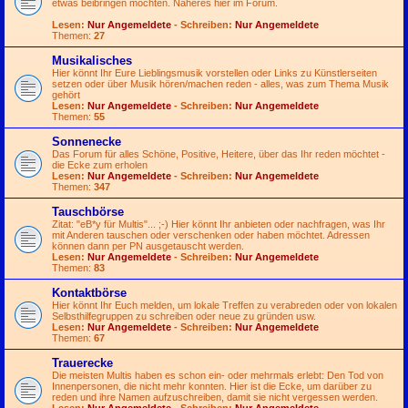
etwas beibringen möchten. Näheres hier im Forum.
Lesen:
Nur Angemeldete
- Schreiben:
Nur Angemeldete
Themen:
27
Musikalisches
Hier könnt Ihr Eure Lieblingsmusik vorstellen oder Links zu Künstlerseiten
setzen oder über Musik hören/machen reden - alles, was zum Thema Musik
gehört
Lesen:
Nur Angemeldete
- Schreiben:
Nur Angemeldete
Themen:
55
Sonnenecke
Das Forum für alles Schöne, Positive, Heitere, über das Ihr reden möchtet -
die Ecke zum erholen
Lesen:
Nur Angemeldete
- Schreiben:
Nur Angemeldete
Themen:
347
Tauschbörse
Zitat: "eB*y für Multis"...
;-)
Hier könnt Ihr anbieten oder nachfragen, was Ihr
mit Anderen tauschen oder verschenken oder haben möchtet. Adressen
können dann per PN ausgetauscht werden.
Lesen:
Nur Angemeldete
- Schreiben:
Nur Angemeldete
Themen:
83
Kontaktbörse
Hier könnt Ihr Euch melden, um lokale Treffen zu verabreden oder von lokalen
Selbsthilfegruppen zu schreiben oder neue zu gründen usw.
Lesen:
Nur Angemeldete
- Schreiben:
Nur Angemeldete
Themen:
67
Trauerecke
Die meisten Multis haben es schon ein- oder mehrmals erlebt: Den Tod von
Innenpersonen, die nicht mehr konnten. Hier ist die Ecke, um darüber zu
reden und ihre Namen aufzuschreiben, damit sie nicht vergessen werden.