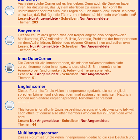
Auch eine solche Corner soll es hier geben. Denn auch die Dunklen haben
ihren Teil dazugetan, das System überleben zu lassen. Hier könnt Ihr
untereinander oder mit allen, die Fragen an Euch haben, diskutieren. Ich hoffe,
es ist klar, daß Beiträge, die Täter verherrlichen o.ä. hier nicht erwünscht sind!
Lesen:
Nur Angemeldete
- Schreiben:
Nur Angemeldete
Themen:
203
Bodycorner
Hier soll es um alles gehen, was den Körper angeht, also beispielsweise
Medikamente, SVV, Adipositas, Bulimie, Anorexie, Probleme der Innenpersonen
mit dem Außenkörper, Erleben des eigenen Körpers innen und außen uvm.
Lesen:
Nur Angemeldete
- Schreiben:
Nur Angemeldete
Themen:
257
InnerOuterCorner
Die Corner für alle Innenpersonen, die mit dem Außenmenschen nicht
zurechtkommen oder innen ganz anders sind. Z. B. Innenmänner im
Frauenkörper (und umgekehrt), Fabel- und Tierpersonen etc.
Lesen:
Nur Angemeldete
- Schreiben:
Nur Angemeldete
Themen:
51
Englishcorner
Dieses Forum ist für die vielen Innenpersonen gedacht, die nur englisch
sprechen können und sich auch gern mal austauschen möchten. Natürlich
können auch andere englischsprachige Teilnehmer schreiben!
---------
This forum is for all only English-speaking persons who also wants to talk with
each other. Of course also other members who can talk in English can write
here!
Lesen:
Nur Angemeldete
- Schreiben:
Nur Angemeldete
Themen:
44
Multilanguagecorner
Dieses Forum ist für die vielen Innenpersonen gedacht, die kein Deutsch und