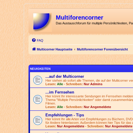
Multiforencorner
Das Austauschforum für multiple Persönlichkeiten, P
FAQ
Multicorner Hauptseite
Multiforencorner Forenübersicht
NEUIGKEITEN
...auf der Multicorner
Hier stehen ab sofort alle Themen, die auf der Multicorner v
Lesen:
Alle
- Schreiben:
Nur Admins
...im Fernsehen
Hier könnt Ihr interessante Sendungen im Fernsehen melden
Thema "Multiple Persönlichkeiten" oder damit zusammenhän
Filmen.
Lesen:
Alle
- Schreiben:
Nur Angemeldete
Empfehlungen - Tips
Hier könnt Ihr alle Arten von Empfehlungen zu Büchern, DVD
für Andere hinterlassen. Außerdem können hier Tips für das 
Lesen:
Nur Angemeldete
- Schreiben:
Nur Angemeldete