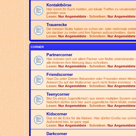
Kontaktbörse
Hier könnt Ihr Euch melden, um lokale Treffen zu verabreden
gründen usw.
Lesen:
Nur Angemeldete
- Schreiben:
Nur Angemeldete
Trauerecke
Die meisten Multis haben es schon ein- oder mehrmals erlebt
um darüber zu reden und ihre Namen aufzuschreiben, damit 
Lesen:
Nur Angemeldete
- Schreiben:
Nur Angemeldete
CORNER
Partnercorner
Hier können sich vor allem Partner von Multis untereinander a
alle Anderen ihre Meinung dazu schreiben.
Lesen:
Nur Angemeldete
- Schreiben:
Nur Angemeldete
Friendscorner
Hast Du unter Deinen Bekannten oder Freunden einen Mensche
Antwort Du auf der Multicorner auch nicht finden konntest - h
Lesen:
Nur Angemeldete
- Schreiben:
Nur Angemeldete
Teenycorner
Bist Du ein(e) Jugendliche(r) aus einem multiplen System und
Natürlich dürfen sich hier auch jugendliche Nicht-Multis meld
Lesen:
Nur Angemeldete
- Schreiben:
Nur Angemeldete
Kidscorner
Das ist die Ecke für die Kleinen. Hier dürfen Große nur schr
Außenkind bist, ist ganz egal.
Lesen:
Nur Angemeldete
- Schreiben:
Nur Angemeldete
Darkcorner