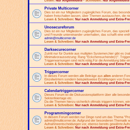
Lesen:
Nur Angemeldete
- Schreiben:
Nur Angemeldete
Private Multicorner
Dies ist ein nur Mitgliedern zugängliches Forum, das besonde
haben freischalten lassen, über Themen austauschen, die nicht
Lesen & Schreiben:
Nur nach Anmeldung und Extra-Fre
Unosecureforum
Dies ist ein nur Mitgliedern zugängliches Forum, das speziell 
und Freunde untereinander unterhalten, das schafft eine ent
admin@multicorner.de
Lesen & Schreiben:
Nur nach Anmeldung und Extra-Fre
Darksecurecorner
Zutritt nur für Dunkle aus multiplen Systemen,hier gibt es (
Minimalvoraussetzung: Rang "Eckchensuchende(r)". Triggern
Triggerwarnungen sind nicht nötig.Für die Anmeldung bitte ei
Lesen & Schreiben:
Nur nach Anmeldung und Extra-Fre
Triggercorner
In dieses Forum werden alle Beiträge aus
allen
anderen Foren
Einzelwörtern sondern beispielsweise Erzählungen von Greue
Lesen & Schreiben:
Nur nach Anmeldung und Extra-Fre
Calendartriggercorner
Dieses Forum ist die Diskussionsplattform über alle besond
Sektenfeiertage etc.
Da die Themen hierzu sicherlich oftmals triggern können, wir
Lesen & Schreiben:
Nur nach Anmeldung und Extra-Fre
Programmingcorner
In diesem Forum werden nur Dinge rund um das Thema "Pro
admin@multicorner.de
. Aufgrund der besonderen Thematik wi
Aufnahmeentscheidungen vor, ebenso bereits gewährte Aufn
Lesen & Schreiben:
Nur nach Anmeldung und Extra-Fre