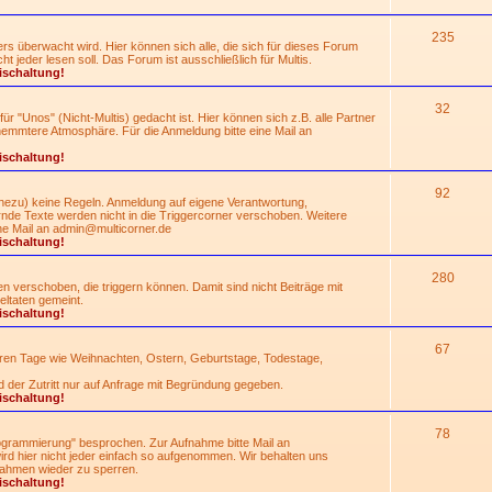
235
rs überwacht wird. Hier können sich alle, die sich für dieses Forum
 jeder lesen soll. Das Forum ist ausschließlich für Multis.
ischaltung!
32
für "Unos" (Nicht-Multis) gedacht ist. Hier können sich z.B. alle Partner
hemmtere Atmosphäre. Für die Anmeldung bitte eine Mail an
ischaltung!
92
nahezu) keine Regeln. Anmeldung auf eigene Verantwortung,
de Texte werden nicht in die Triggercorner verschoben. Weitere
ne Mail an
admin@multicorner.de
ischaltung!
280
 verschoben, die triggern können. Damit sind nicht Beiträge mit
ltaten gemeint.
ischaltung!
67
eren Tage wie Weihnachten, Ostern, Geburtstage, Todestage,
d der Zutritt nur auf Anfrage mit Begründung gegeben.
ischaltung!
78
grammierung" besprochen. Zur Aufnahme bitte Mail an
rd hier nicht jeder einfach so aufgenommen. Wir behalten uns
ahmen wieder zu sperren.
ischaltung!