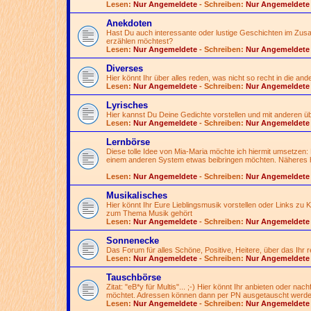
Lesen:
Nur Angemeldete
- Schreiben:
Nur Angemeldete
Anekdoten
Hast Du auch interessante oder lustige Geschichten im Zusa
erzählen möchtest?
Lesen:
Nur Angemeldete
- Schreiben:
Nur Angemeldete
Diverses
Hier könnt Ihr über alles reden, was nicht so recht in die an
Lesen:
Nur Angemeldete
- Schreiben:
Nur Angemeldete
Lyrisches
Hier kannst Du Deine Gedichte vorstellen und mit anderen 
Lesen:
Nur Angemeldete
- Schreiben:
Nur Angemeldete
Lernbörse
Diese tolle Idee von Mia-Maria möchte ich hiermit umsetzen:
einem anderen System etwas beibringen möchten. Näheres h
Lesen:
Nur Angemeldete
- Schreiben:
Nur Angemeldete
Musikalisches
Hier könnt Ihr Eure Lieblingsmusik vorstellen oder Links zu
zum Thema Musik gehört
Lesen:
Nur Angemeldete
- Schreiben:
Nur Angemeldete
Sonnenecke
Das Forum für alles Schöne, Positive, Heitere, über das Ihr
Lesen:
Nur Angemeldete
- Schreiben:
Nur Angemeldete
Tauschbörse
Zitat: "eB*y für Multis"...
;-)
Hier könnt Ihr anbieten oder nac
möchtet. Adressen können dann per PN ausgetauscht werde
Lesen:
Nur Angemeldete
- Schreiben:
Nur Angemeldete