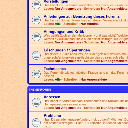
Vorstellungen
Hier könnt Ihr Euch kurz vorstellen - das macht es für alle ei
Lesen:
Nur Angemeldete
- Schreiben:
Nur Angemeldete
Anleitungen zur Benutzung dieses Forums
Hier kannst Du nachlesen, was auf diesen Seiten erlaubt ist 
Lesen:
Alle
- Schreiben:
Nur Admins
Anregungen und Kritik
Was gefällt Euch an der Multicorner - und was nicht? Welche
werden? Vielleicht habt Ihr ja auch selbst Beiträge, die Ihr ge
Lesen:
Nur Angemeldete
- Schreiben:
Nur Angemeldete
Löschungen / Sperrungen
Hier findest Du die Accounts, die leider gelöscht werden mu
ungerechtfertigterweise gelöscht worden zu sein, schreibt mir
Lesen:
Nur Angemeldete
- Schreiben:
Nur Angemeldete
Technisches
Das Forum für alle technischen Fragen rund um das Forum se
passen.
Lesen:
Alle
- Schreiben:
Nur Angemeldete
THEMENFOREN
Adressen
Hier könnt Ihr Adressen von Therapeuten und Kliniken, mit d
Homepageadressen eintragen.
Lesen:
Nur Angemeldete
- Schreiben:
Nur Angemeldete
Probleme
Hast Du gerade herausgefunden, multi zu sein? Möchtest Du 
am besten weitergeht? Hast Du Probleme, zu denen Du noch
dazu.