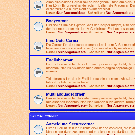
Auch eine solche Corner soll es hier geben. Denn auch die 
Hier könnt Ihr untereinander oder mit allen, die Fragen an Euch
verherrlichen o.ä. hier nicht erwünscht sind!
Lesen:
Nur Angemeldete
- Schreiben:
Nur Angemeldete
Bodycorner
Hier soll es um alles gehen, was den Körper angeht, also be
der Innenpersonen mit dem Außenkörper, Erleben des eigen
Lesen:
Nur Angemeldete
- Schreiben:
Nur Angemeldete
InnerOuterCorner
Die Corner für alle Innenpersonen, die mit dem Außenmensc
Innenmänner im Frauenkörper (und umgekehrt), Fabel- und 
Lesen:
Nur Angemeldete
- Schreiben:
Nur Angemeldete
Englishcorner
Dieses Forum ist für die vielen Innenpersonen gedacht, die
möchten. Natürlich können auch andere englischsprachige T
---------
This forum is for all only English-speaking persons who also
talk in English can write here!
Lesen:
Nur Angemeldete
- Schreiben:
Nur Angemeldete
Multilanguagecorner
Dieses Forum ist für die vielen Innenpersonen gedacht, die
austauschen möchten. Natürlich können auch andere Teilnehme
Lesen:
Nur Angemeldete
- Schreiben:
Nur Angemeldete
SPECIAL CORNER
Anmeldung Securecorner
Dieses Forum ist nur für Anmeldewünsche von allen, die in 
können hier dann zustimmen oder ablehnen und darüber disk