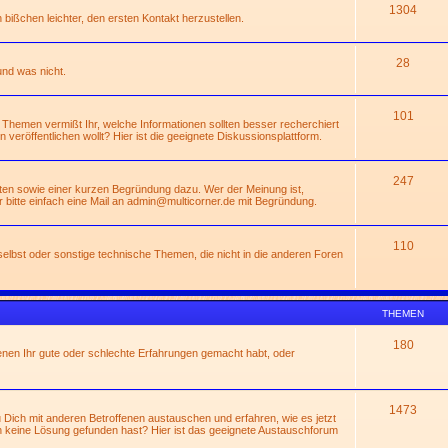
1304
n bißchen leichter, den ersten Kontakt herzustellen.
28
und was nicht.
101
 Themen vermißt Ihr, welche Informationen sollten besser recherchiert
rn veröffentlichen wollt? Hier ist die geeignete Diskussionsplattform.
247
ßten sowie einer kurzen Begründung dazu. Wer der Meinung ist,
 bitte einfach eine Mail an
admin@multicorner.de
mit Begründung.
110
lbst oder sonstige technische Themen, die nicht in die anderen Foren
THEMEN
180
enen Ihr gute oder schlechte Erfahrungen gemacht habt, oder
1473
Dich mit anderen Betroffenen austauschen und erfahren, wie es jetzt
 keine Lösung gefunden hast? Hier ist das geeignete Austauschforum