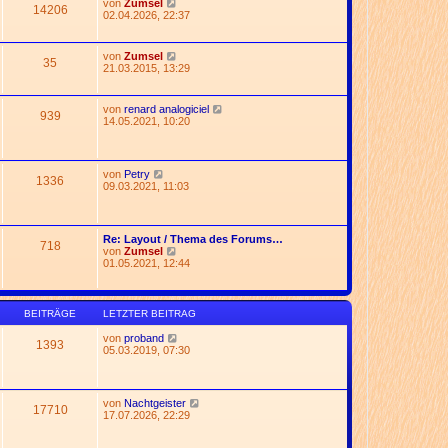
N
von
Zumsel
t
14206
e
e
02.04.2026, 22:37
r
r
u
a
B
e
g
e
s
N
von
Zumsel
i
35
t
e
21.03.2015, 13:29
t
e
u
r
r
e
a
B
s
g
N
von
renard analogiciel
e
939
t
e
14.05.2021, 10:20
i
e
u
t
r
e
r
B
s
a
e
t
g
N
von
Petry
i
1336
e
e
09.03.2021, 11:03
t
r
u
r
B
e
a
e
s
g
i
t
Re: Layout / Thema des Forums…
t
718
e
N
von
Zumsel
r
r
e
01.05.2021, 12:44
a
B
u
g
e
e
i
s
t
t
BEITRÄGE
LETZTER BEITRAG
r
e
a
r
N
von
proband
g
1393
B
e
05.03.2019, 07:30
e
u
i
e
t
s
r
t
N
von
Nachtgeister
a
17710
e
e
17.07.2026, 22:29
g
r
u
B
e
e