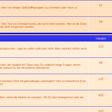
67
 oder von lokalen Selbsthilfegruppen zu schreiben oder neue zu
59
: Den Tod von Innenpersonen, die nicht mehr konnten. Hier ist die Ecke,
sie nicht vergessen werden.
THEMEN
112
ustauschen - egal ob selbst multi oder nicht. Aber natürlich dürfen auch
48
n, der multipel ist? Dann hast Du vielleicht einige Fragen, deren
ier kannst Du sie mit anderen diskutieren.
132
 möchtest Dich mit gleichaltrigen unterhalten? Hier ist Deine/Eure Ecke.
en!
455
eiben, wenn die Kleinen es erlauben. Ob Du eine Innenperson oder ein
203