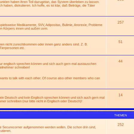
Dunklen haben ihren Teil dazugetan, das System überleben zu lassen.
 haben, diskutieren. Ich hoffe, es ist klar, daß Beiträge, die Täter
257
ispielsweise Medikamente, SVV, Adipositas, Bulimie, Anorexie, Probleme
en Körpers innen und außen uvm.
51
hen nicht zurechtkommen oder innen ganz anders sind. Z. B.
Tierpersonen etc.
44
 nur englisch sprechen können und sich auch gern mal austauschen
eilnehmer schreiben!
 wants to talk with each other. Of course also other members who can
14
 kein Deutsch und kein Englisch sprechen können und sich auch gern mal
r schreiben (nur bitte nicht in Englisch oder Deutsch)!
THEMEN
252
die Securecorner aufgenommen werden wollen. Die schon drin sind,
utieren.