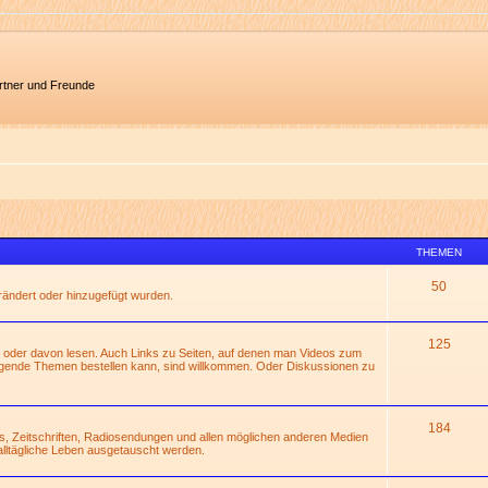
artner und Freunde
THEMEN
50
erändert oder hinzugefügt wurden.
125
 oder davon lesen. Auch Links zu Seiten, auf denen man Videos zum
gende Themen bestellen kann, sind willkommen. Oder Diskussionen zu
184
s, Zeitschriften, Radiosendungen und allen möglichen anderen Medien
alltägliche Leben ausgetauscht werden.