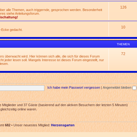
126
 über alle Themen, auch triggernde, gesprochen werden. Besonderheit
res siehe Anleitungsforum.
ischaltung!
10
n-Ecke gedacht.
THEMEN
72
rs überwacht wird. Hier können sich alle, die sich für dieses Forum
t jeder lesen soll. Mangels Interesse ist dieses Forum eingestellt, nur
lesen.
Ich habe mein Passwort vergessen
|
Angemeldet bleiben
re Mitglieder und 37 Gäste (basierend auf den aktiven Besuchern der letzten 5 Minuten)
leichzeitig online waren.
samt
682
• Unser neuestes Mitglied:
Herzensgarten