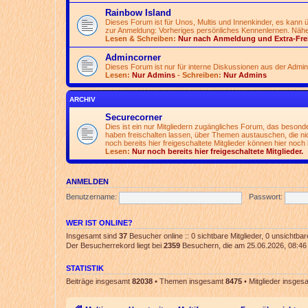
Rainbow Island
Dieses Forum ist für Unos, Multis und Innenkinder, es kann
zur Anmeldung: Vorheriges persönliches Kennenlernen. Nähe
Lesen & Schreiben:
Nur nach Anmeldung und Extra-Fre
Admincorner
Dieses Forum ist nur für interne Diskussionen aus der Admi
Lesen:
Nur Admins
- Schreiben:
Nur Admins
ARCHIV
Securecorner
Dies ist ein nur Mitgliedern zugängliches Forum, das besonde
haben freischalten lassen, über Themen austauschen, die nich
noch bereits hier freigeschaltete Mitglieder können hier noch 
Lesen:
Nur noch bereits hier freigeschaltete Mitglieder.
ANMELDEN
Benutzername:
Passwort:
WER IST ONLINE?
Insgesamt sind
37
Besucher online :: 0 sichtbare Mitglieder, 0 unsichtba
Der Besucherrekord liegt bei
2359
Besuchern, die am 25.06.2026, 08:46 g
STATISTIK
Beiträge insgesamt
82038
• Themen insgesamt
8475
• Mitglieder insge