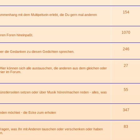
154
mmenhang mit dem Multipelsein erlebt, die Du gern mal anderen
1070
deren Foren hineinpaßt.
246
über die Gedanken zu diesen Gedichten sprechen.
27
 Hier können sich alle austauschen, die anderen aus dem gleichen oder
ier im Forum.
55
 Künstlerseiten setzen oder über Musik hören/machen reden - alles, was
347
 reden möchtet - die Ecke zum erholen
83
hfragen, was Ihr mit Anderen tauschen oder verschenken oder haben
n.