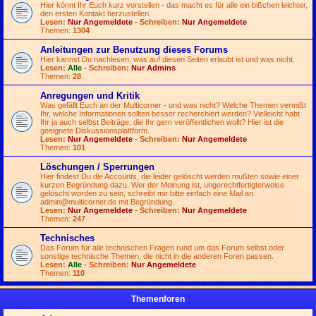
Hier könnt Ihr Euch kurz vorstellen - das macht es für alle ein bißchen leichter,
den ersten Kontakt herzustellen.
Lesen:
Nur Angemeldete
- Schreiben:
Nur Angemeldete
Themen:
1304
Anleitungen zur Benutzung dieses Forums
Hier kannst Du nachlesen, was auf diesen Seiten erlaubt ist und was nicht.
Lesen:
Alle
- Schreiben:
Nur Admins
Themen:
28
Anregungen und Kritik
Was gefällt Euch an der Multicorner - und was nicht? Welche Themen vermißt
Ihr, welche Informationen sollten besser recherchiert werden? Vielleicht habt
Ihr ja auch selbst Beiträge, die Ihr gern veröffentlichen wollt? Hier ist die
geeignete Diskussionsplattform.
Lesen:
Nur Angemeldete
- Schreiben:
Nur Angemeldete
Themen:
101
Löschungen / Sperrungen
Hier findest Du die Accounts, die leider gelöscht werden mußten sowie einer
kurzen Begründung dazu. Wer der Meinung ist, ungerechtfertigterweise
gelöscht worden zu sein, schreibt mir bitte einfach eine Mail an
admin@multicorner.de
mit Begründung.
Lesen:
Nur Angemeldete
- Schreiben:
Nur Angemeldete
Themen:
247
Technisches
Das Forum für alle technischen Fragen rund um das Forum selbst oder
sonstige technische Themen, die nicht in die anderen Foren passen.
Lesen:
Alle
- Schreiben:
Nur Angemeldete
Themen:
110
Themenforen