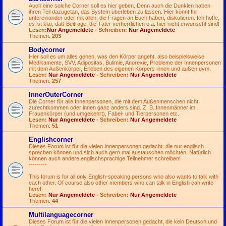
Auch eine solche Corner soll es hier geben. Denn auch die Dunklen haben
ihren Teil dazugetan, das System überleben zu lassen. Hier könnt Ihr
untereinander oder mit allen, die Fragen an Euch haben, diskutieren. Ich hoffe,
es ist klar, daß Beiträge, die Täter verherrlichen o.ä. hier nicht erwünscht sind!
Lesen:
Nur Angemeldete
- Schreiben:
Nur Angemeldete
Themen:
203
Bodycorner
Hier soll es um alles gehen, was den Körper angeht, also beispielsweise
Medikamente, SVV, Adipositas, Bulimie, Anorexie, Probleme der Innenpersonen
mit dem Außenkörper, Erleben des eigenen Körpers innen und außen uvm.
Lesen:
Nur Angemeldete
- Schreiben:
Nur Angemeldete
Themen:
257
InnerOuterCorner
Die Corner für alle Innenpersonen, die mit dem Außenmenschen nicht
zurechtkommen oder innen ganz anders sind. Z. B. Innenmänner im
Frauenkörper (und umgekehrt), Fabel- und Tierpersonen etc.
Lesen:
Nur Angemeldete
- Schreiben:
Nur Angemeldete
Themen:
51
Englishcorner
Dieses Forum ist für die vielen Innenpersonen gedacht, die nur englisch
sprechen können und sich auch gern mal austauschen möchten. Natürlich
können auch andere englischsprachige Teilnehmer schreiben!
---------
This forum is for all only English-speaking persons who also wants to talk with
each other. Of course also other members who can talk in English can write
here!
Lesen:
Nur Angemeldete
- Schreiben:
Nur Angemeldete
Themen:
44
Multilanguagecorner
Dieses Forum ist für die vielen Innenpersonen gedacht, die kein Deutsch und