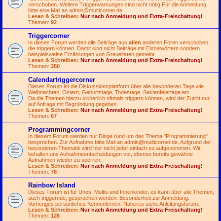
verschoben. Weitere Triggerwarnungen sind nicht nötig.Für die Anmeldung
bitte eine Mail an
admin@multicorner.de
Lesen & Schreiben:
Nur nach Anmeldung und Extra-Freischaltung!
Themen:
92
Triggercorner
In dieses Forum werden alle Beiträge aus
allen
anderen Foren verschoben,
die triggern können. Damit sind nicht Beiträge mit Einzelwörtern sondern
beispielsweise Erzählungen von Greueltaten gemeint.
Lesen & Schreiben:
Nur nach Anmeldung und Extra-Freischaltung!
Themen:
280
Calendartriggercorner
Dieses Forum ist die Diskussionsplattform über alle besonderen Tage wie
Weihnachten, Ostern, Geburtstage, Todestage, Sektenfeiertage etc.
Da die Themen hierzu sicherlich oftmals triggern können, wird der Zutritt nur
auf Anfrage mit Begründung gegeben.
Lesen & Schreiben:
Nur nach Anmeldung und Extra-Freischaltung!
Themen:
67
Programmingcorner
In diesem Forum werden nur Dinge rund um das Thema "Programmierung"
besprochen. Zur Aufnahme bitte Mail an
admin@multicorner.de
. Aufgrund der
besonderen Thematik wird hier nicht jeder einfach so aufgenommen. Wir
behalten uns Aufnahmeentscheidungen vor, ebenso bereits gewährte
Aufnahmen wieder zu sperren.
Lesen & Schreiben:
Nur nach Anmeldung und Extra-Freischaltung!
Themen:
78
Rainbow Island
Dieses Forum ist für Unos, Multis und Innenkinder, es kann über alle Themen,
auch triggernde, gesprochen werden. Besonderheit zur Anmeldung:
Vorheriges persönliches Kennenlernen. Näheres siehe Anleitungsforum.
Lesen & Schreiben:
Nur nach Anmeldung und Extra-Freischaltung!
Themen:
126