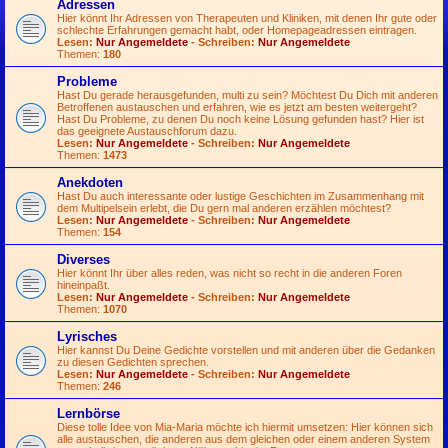
Adressen
Hier könnt Ihr Adressen von Therapeuten und Kliniken, mit denen Ihr gute oder
schlechte Erfahrungen gemacht habt, oder Homepageadressen eintragen.
Lesen:
Nur Angemeldete
- Schreiben:
Nur Angemeldete
Themen:
180
Probleme
Hast Du gerade herausgefunden, multi zu sein? Möchtest Du Dich mit anderen
Betroffenen austauschen und erfahren, wie es jetzt am besten weitergeht?
Hast Du Probleme, zu denen Du noch keine Lösung gefunden hast? Hier ist
das geeignete Austauschforum dazu.
Lesen:
Nur Angemeldete
- Schreiben:
Nur Angemeldete
Themen:
1473
Anekdoten
Hast Du auch interessante oder lustige Geschichten im Zusammenhang mit
dem Multipelsein erlebt, die Du gern mal anderen erzählen möchtest?
Lesen:
Nur Angemeldete
- Schreiben:
Nur Angemeldete
Themen:
154
Diverses
Hier könnt Ihr über alles reden, was nicht so recht in die anderen Foren
hineinpaßt.
Lesen:
Nur Angemeldete
- Schreiben:
Nur Angemeldete
Themen:
1070
Lyrisches
Hier kannst Du Deine Gedichte vorstellen und mit anderen über die Gedanken
zu diesen Gedichten sprechen.
Lesen:
Nur Angemeldete
- Schreiben:
Nur Angemeldete
Themen:
246
Lernbörse
Diese tolle Idee von Mia-Maria möchte ich hiermit umsetzen: Hier können sich
alle austauschen, die anderen aus dem gleichen oder einem anderen System