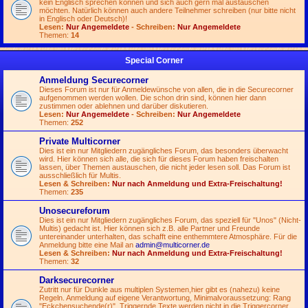
kein Englisch sprechen können und sich auch gern mal austauschen
möchten. Natürlich können auch andere Teilnehmer schreiben (nur bitte nicht
in Englisch oder Deutsch)!
Lesen:
Nur Angemeldete
- Schreiben:
Nur Angemeldete
Themen:
14
Special Corner
Anmeldung Securecorner
Dieses Forum ist nur für Anmeldewünsche von allen, die in die Securecorner
aufgenommen werden wollen. Die schon drin sind, können hier dann
zustimmen oder ablehnen und darüber diskutieren.
Lesen:
Nur Angemeldete
- Schreiben:
Nur Angemeldete
Themen:
252
Private Multicorner
Dies ist ein nur Mitgliedern zugängliches Forum, das besonders überwacht
wird. Hier können sich alle, die sich für dieses Forum haben freischalten
lassen, über Themen austauschen, die nicht jeder lesen soll. Das Forum ist
ausschließlich für Multis.
Lesen & Schreiben:
Nur nach Anmeldung und Extra-Freischaltung!
Themen:
235
Unosecureforum
Dies ist ein nur Mitgliedern zugängliches Forum, das speziell für "Unos" (Nicht-
Multis) gedacht ist. Hier können sich z.B. alle Partner und Freunde
untereinander unterhalten, das schafft eine enthemmtere Atmosphäre. Für die
Anmeldung bitte eine Mail an
admin@multicorner.de
Lesen & Schreiben:
Nur nach Anmeldung und Extra-Freischaltung!
Themen:
32
Darksecurecorner
Zutritt nur für Dunkle aus multiplen Systemen,hier gibt es (nahezu) keine
Regeln. Anmeldung auf eigene Verantwortung, Minimalvoraussetzung: Rang
"Eckchensuchende(r)". Triggernde Texte werden nicht in die Triggercorner