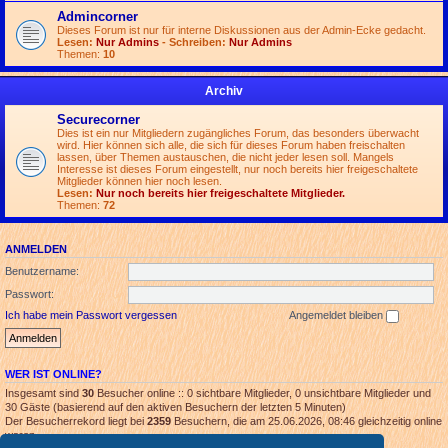
Admincorner
Dieses Forum ist nur für interne Diskussionen aus der Admin-Ecke gedacht.
Lesen:
Nur Admins
- Schreiben:
Nur Admins
Themen:
10
Archiv
Securecorner
Dies ist ein nur Mitgliedern zugängliches Forum, das besonders überwacht
wird. Hier können sich alle, die sich für dieses Forum haben freischalten
lassen, über Themen austauschen, die nicht jeder lesen soll. Mangels
Interesse ist dieses Forum eingestellt, nur noch bereits hier freigeschaltete
Mitglieder können hier noch lesen.
Lesen:
Nur noch bereits hier freigeschaltete Mitglieder.
Themen:
72
ANMELDEN
Benutzername:
Passwort:
Ich habe mein Passwort vergessen
Angemeldet bleiben
WER IST ONLINE?
Insgesamt sind
30
Besucher online :: 0 sichtbare Mitglieder, 0 unsichtbare Mitglieder und
30 Gäste (basierend auf den aktiven Besuchern der letzten 5 Minuten)
Der Besucherrekord liegt bei
2359
Besuchern, die am 25.06.2026, 08:46 gleichzeitig online
waren.