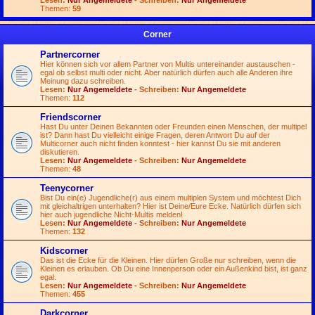
Lesen:
Nur Angemeldete
- Schreiben:
Nur Angemeldete
Themen:
59
Corner
Partnercorner
Hier können sich vor allem Partner von Multis untereinander austauschen -
egal ob selbst multi oder nicht. Aber natürlich dürfen auch alle Anderen ihre
Meinung dazu schreiben.
Lesen:
Nur Angemeldete
- Schreiben:
Nur Angemeldete
Themen:
112
Friendscorner
Hast Du unter Deinen Bekannten oder Freunden einen Menschen, der multipel
ist? Dann hast Du vielleicht einige Fragen, deren Antwort Du auf der
Multicorner auch nicht finden konntest - hier kannst Du sie mit anderen
diskutieren.
Lesen:
Nur Angemeldete
- Schreiben:
Nur Angemeldete
Themen:
48
Teenycorner
Bist Du ein(e) Jugendliche(r) aus einem multiplen System und möchtest Dich
mit gleichaltrigen unterhalten? Hier ist Deine/Eure Ecke. Natürlich dürfen sich
hier auch jugendliche Nicht-Multis melden!
Lesen:
Nur Angemeldete
- Schreiben:
Nur Angemeldete
Themen:
132
Kidscorner
Das ist die Ecke für die Kleinen. Hier dürfen Große nur schreiben, wenn die
Kleinen es erlauben. Ob Du eine Innenperson oder ein Außenkind bist, ist ganz
egal.
Lesen:
Nur Angemeldete
- Schreiben:
Nur Angemeldete
Themen:
455
Darkcorner