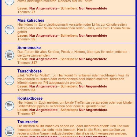
etwas beibringen möchten. Näheres hier im Forum.
Lesen:
Nur Angemeldete
- Schreiben:
Nur Angemeldete
Themen:
27
Musikalisches
Hier könnt Ihr Eure Lieblingsmusik vorstellen oder Links zu Künstlerseiten
setzen oder über Musik hören/machen reden - alles, was zum Thema Musik
gehört
Lesen:
Nur Angemeldete
- Schreiben:
Nur Angemeldete
Themen:
55
Sonnenecke
Das Forum für alles Schöne, Positive, Heitere, über das Ihr reden möchtet -
die Ecke zum erholen
Lesen:
Nur Angemeldete
- Schreiben:
Nur Angemeldete
Themen:
347
Tauschbörse
Zitat: "eB*y für Multis"...
;-)
Hier könnt Ihr anbieten oder nachfragen, was Ihr
mit Anderen tauschen oder verschenken oder haben möchtet. Adressen
können dann per PN ausgetauscht werden.
Lesen:
Nur Angemeldete
- Schreiben:
Nur Angemeldete
Themen:
83
Kontaktbörse
Hier könnt Ihr Euch melden, um lokale Treffen zu verabreden oder von lokalen
Selbsthilfegruppen zu schreiben oder neue zu gründen usw.
Lesen:
Nur Angemeldete
- Schreiben:
Nur Angemeldete
Themen:
67
Trauerecke
Die meisten Multis haben es schon ein- oder mehrmals erlebt: Den Tod von
Innenpersonen, die nicht mehr konnten. Hier ist die Ecke, um darüber zu
reden und ihre Namen aufzuschreiben, damit sie nicht vergessen werden.