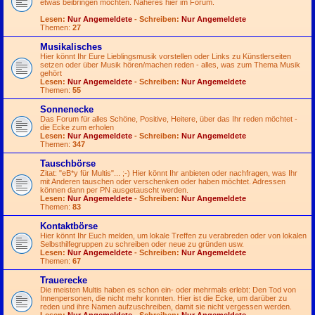
etwas beibringen möchten. Näheres hier im Forum.
Lesen:
Nur Angemeldete
- Schreiben:
Nur Angemeldete
Themen:
27
Musikalisches
Hier könnt Ihr Eure Lieblingsmusik vorstellen oder Links zu Künstlerseiten
setzen oder über Musik hören/machen reden - alles, was zum Thema Musik
gehört
Lesen:
Nur Angemeldete
- Schreiben:
Nur Angemeldete
Themen:
55
Sonnenecke
Das Forum für alles Schöne, Positive, Heitere, über das Ihr reden möchtet -
die Ecke zum erholen
Lesen:
Nur Angemeldete
- Schreiben:
Nur Angemeldete
Themen:
347
Tauschbörse
Zitat: "eB*y für Multis"...
;-)
Hier könnt Ihr anbieten oder nachfragen, was Ihr
mit Anderen tauschen oder verschenken oder haben möchtet. Adressen
können dann per PN ausgetauscht werden.
Lesen:
Nur Angemeldete
- Schreiben:
Nur Angemeldete
Themen:
83
Kontaktbörse
Hier könnt Ihr Euch melden, um lokale Treffen zu verabreden oder von lokalen
Selbsthilfegruppen zu schreiben oder neue zu gründen usw.
Lesen:
Nur Angemeldete
- Schreiben:
Nur Angemeldete
Themen:
67
Trauerecke
Die meisten Multis haben es schon ein- oder mehrmals erlebt: Den Tod von
Innenpersonen, die nicht mehr konnten. Hier ist die Ecke, um darüber zu
reden und ihre Namen aufzuschreiben, damit sie nicht vergessen werden.