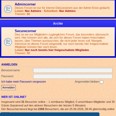
Admincorner
Dieses Forum ist nur für interne Diskussionen aus der Admin-Ecke gedacht.
Lesen:
Nur Admins
- Schreiben:
Nur Admins
Themen:
10
Archiv
Securecorner
Dies ist ein nur Mitgliedern zugängliches Forum, das besonders überwacht
wird. Hier können sich alle, die sich für dieses Forum haben freischalten
lassen, über Themen austauschen, die nicht jeder lesen soll. Mangels
Interesse ist dieses Forum eingestellt, nur noch bereits hier freigeschaltete
Mitglieder können hier noch lesen.
Lesen:
Nur noch bereits hier freigeschaltete Mitglieder.
Themen:
72
ANMELDEN
Benutzername:
Passwort:
Ich habe mein Passwort vergessen
Angemeldet bleiben
WER IST ONLINE?
Insgesamt sind
31
Besucher online :: 1 sichtbares Mitglied, 0 unsichtbare Mitglieder und 30
Gäste (basierend auf den aktiven Besuchern der letzten 5 Minuten)
Der Besucherrekord liegt bei
2359
Besuchern, die am 25.06.2026, 08:46 gleichzeitig online
waren.