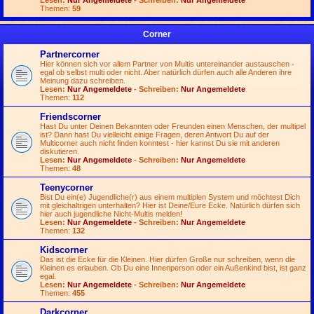
Lesen:
Nur Angemeldete
- Schreiben:
Nur Angemeldete
Themen:
59
Corner
Partnercorner
Hier können sich vor allem Partner von Multis untereinander austauschen -
egal ob selbst multi oder nicht. Aber natürlich dürfen auch alle Anderen ihre
Meinung dazu schreiben.
Lesen:
Nur Angemeldete
- Schreiben:
Nur Angemeldete
Themen:
112
Friendscorner
Hast Du unter Deinen Bekannten oder Freunden einen Menschen, der multipel
ist? Dann hast Du vielleicht einige Fragen, deren Antwort Du auf der
Multicorner auch nicht finden konntest - hier kannst Du sie mit anderen
diskutieren.
Lesen:
Nur Angemeldete
- Schreiben:
Nur Angemeldete
Themen:
48
Teenycorner
Bist Du ein(e) Jugendliche(r) aus einem multiplen System und möchtest Dich
mit gleichaltrigen unterhalten? Hier ist Deine/Eure Ecke. Natürlich dürfen sich
hier auch jugendliche Nicht-Multis melden!
Lesen:
Nur Angemeldete
- Schreiben:
Nur Angemeldete
Themen:
132
Kidscorner
Das ist die Ecke für die Kleinen. Hier dürfen Große nur schreiben, wenn die
Kleinen es erlauben. Ob Du eine Innenperson oder ein Außenkind bist, ist ganz
egal.
Lesen:
Nur Angemeldete
- Schreiben:
Nur Angemeldete
Themen:
455
Darkcorner