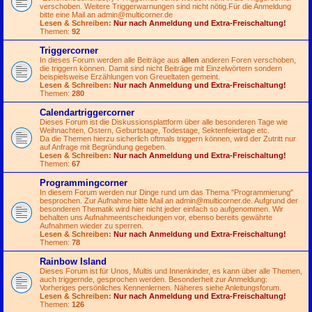
verschoben. Weitere Triggerwarnungen sind nicht nötig.Für die Anmeldung
bitte eine Mail an
admin@multicorner.de
Lesen & Schreiben:
Nur nach Anmeldung und Extra-Freischaltung!
Themen:
92
Triggercorner
In dieses Forum werden alle Beiträge aus
allen
anderen Foren verschoben,
die triggern können. Damit sind nicht Beiträge mit Einzelwörtern sondern
beispielsweise Erzählungen von Greueltaten gemeint.
Lesen & Schreiben:
Nur nach Anmeldung und Extra-Freischaltung!
Themen:
280
Calendartriggercorner
Dieses Forum ist die Diskussionsplattform über alle besonderen Tage wie
Weihnachten, Ostern, Geburtstage, Todestage, Sektenfeiertage etc.
Da die Themen hierzu sicherlich oftmals triggern können, wird der Zutritt nur
auf Anfrage mit Begründung gegeben.
Lesen & Schreiben:
Nur nach Anmeldung und Extra-Freischaltung!
Themen:
67
Programmingcorner
In diesem Forum werden nur Dinge rund um das Thema "Programmierung"
besprochen. Zur Aufnahme bitte Mail an
admin@multicorner.de
. Aufgrund der
besonderen Thematik wird hier nicht jeder einfach so aufgenommen. Wir
behalten uns Aufnahmeentscheidungen vor, ebenso bereits gewährte
Aufnahmen wieder zu sperren.
Lesen & Schreiben:
Nur nach Anmeldung und Extra-Freischaltung!
Themen:
78
Rainbow Island
Dieses Forum ist für Unos, Multis und Innenkinder, es kann über alle Themen,
auch triggernde, gesprochen werden. Besonderheit zur Anmeldung:
Vorheriges persönliches Kennenlernen. Näheres siehe Anleitungsforum.
Lesen & Schreiben:
Nur nach Anmeldung und Extra-Freischaltung!
Themen:
126