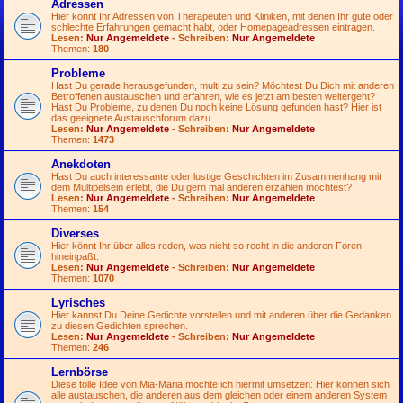
Adressen
Hier könnt Ihr Adressen von Therapeuten und Kliniken, mit denen Ihr gute oder
schlechte Erfahrungen gemacht habt, oder Homepageadressen eintragen.
Lesen:
Nur Angemeldete
- Schreiben:
Nur Angemeldete
Themen:
180
Probleme
Hast Du gerade herausgefunden, multi zu sein? Möchtest Du Dich mit anderen
Betroffenen austauschen und erfahren, wie es jetzt am besten weitergeht?
Hast Du Probleme, zu denen Du noch keine Lösung gefunden hast? Hier ist
das geeignete Austauschforum dazu.
Lesen:
Nur Angemeldete
- Schreiben:
Nur Angemeldete
Themen:
1473
Anekdoten
Hast Du auch interessante oder lustige Geschichten im Zusammenhang mit
dem Multipelsein erlebt, die Du gern mal anderen erzählen möchtest?
Lesen:
Nur Angemeldete
- Schreiben:
Nur Angemeldete
Themen:
154
Diverses
Hier könnt Ihr über alles reden, was nicht so recht in die anderen Foren
hineinpaßt.
Lesen:
Nur Angemeldete
- Schreiben:
Nur Angemeldete
Themen:
1070
Lyrisches
Hier kannst Du Deine Gedichte vorstellen und mit anderen über die Gedanken
zu diesen Gedichten sprechen.
Lesen:
Nur Angemeldete
- Schreiben:
Nur Angemeldete
Themen:
246
Lernbörse
Diese tolle Idee von Mia-Maria möchte ich hiermit umsetzen: Hier können sich
alle austauschen, die anderen aus dem gleichen oder einem anderen System