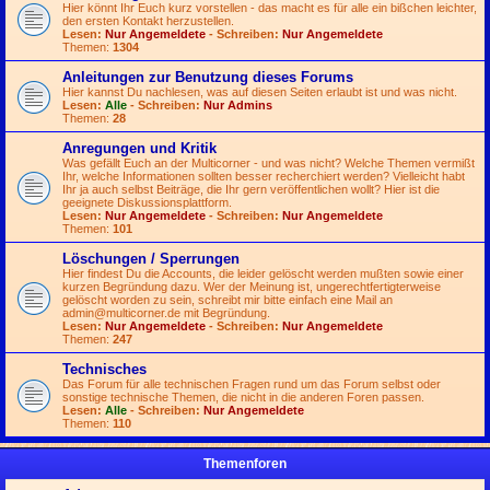
Hier könnt Ihr Euch kurz vorstellen - das macht es für alle ein bißchen leichter,
den ersten Kontakt herzustellen.
Lesen:
Nur Angemeldete
- Schreiben:
Nur Angemeldete
Themen:
1304
Anleitungen zur Benutzung dieses Forums
Hier kannst Du nachlesen, was auf diesen Seiten erlaubt ist und was nicht.
Lesen:
Alle
- Schreiben:
Nur Admins
Themen:
28
Anregungen und Kritik
Was gefällt Euch an der Multicorner - und was nicht? Welche Themen vermißt
Ihr, welche Informationen sollten besser recherchiert werden? Vielleicht habt
Ihr ja auch selbst Beiträge, die Ihr gern veröffentlichen wollt? Hier ist die
geeignete Diskussionsplattform.
Lesen:
Nur Angemeldete
- Schreiben:
Nur Angemeldete
Themen:
101
Löschungen / Sperrungen
Hier findest Du die Accounts, die leider gelöscht werden mußten sowie einer
kurzen Begründung dazu. Wer der Meinung ist, ungerechtfertigterweise
gelöscht worden zu sein, schreibt mir bitte einfach eine Mail an
admin@multicorner.de
mit Begründung.
Lesen:
Nur Angemeldete
- Schreiben:
Nur Angemeldete
Themen:
247
Technisches
Das Forum für alle technischen Fragen rund um das Forum selbst oder
sonstige technische Themen, die nicht in die anderen Foren passen.
Lesen:
Alle
- Schreiben:
Nur Angemeldete
Themen:
110
Themenforen