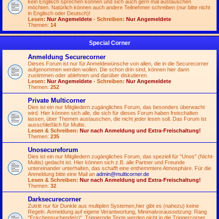
kein Englisch sprechen können und sich auch gern mal austauschen
möchten. Natürlich können auch andere Teilnehmer schreiben (nur bitte nicht
in Englisch oder Deutsch)!
Lesen:
Nur Angemeldete
- Schreiben:
Nur Angemeldete
Themen:
14
Special Corner
Anmeldung Securecorner
Dieses Forum ist nur für Anmeldewünsche von allen, die in die Securecorner
aufgenommen werden wollen. Die schon drin sind, können hier dann
zustimmen oder ablehnen und darüber diskutieren.
Lesen:
Nur Angemeldete
- Schreiben:
Nur Angemeldete
Themen:
252
Private Multicorner
Dies ist ein nur Mitgliedern zugängliches Forum, das besonders überwacht
wird. Hier können sich alle, die sich für dieses Forum haben freischalten
lassen, über Themen austauschen, die nicht jeder lesen soll. Das Forum ist
ausschließlich für Multis.
Lesen & Schreiben:
Nur nach Anmeldung und Extra-Freischaltung!
Themen:
235
Unosecureforum
Dies ist ein nur Mitgliedern zugängliches Forum, das speziell für "Unos" (Nicht-
Multis) gedacht ist. Hier können sich z.B. alle Partner und Freunde
untereinander unterhalten, das schafft eine enthemmtere Atmosphäre. Für die
Anmeldung bitte eine Mail an
admin@multicorner.de
Lesen & Schreiben:
Nur nach Anmeldung und Extra-Freischaltung!
Themen:
32
Darksecurecorner
Zutritt nur für Dunkle aus multiplen Systemen,hier gibt es (nahezu) keine
Regeln. Anmeldung auf eigene Verantwortung, Minimalvoraussetzung: Rang
"Eckchensuchende(r)". Triggernde Texte werden nicht in die Triggercorner