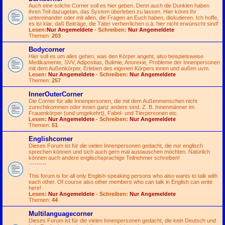
Auch eine solche Corner soll es hier geben. Denn auch die Dunklen haben
ihren Teil dazugetan, das System überleben zu lassen. Hier könnt Ihr
untereinander oder mit allen, die Fragen an Euch haben, diskutieren. Ich hoffe,
es ist klar, daß Beiträge, die Täter verherrlichen o.ä. hier nicht erwünscht sind!
Lesen:
Nur Angemeldete
- Schreiben:
Nur Angemeldete
Themen:
203
Bodycorner
Hier soll es um alles gehen, was den Körper angeht, also beispielsweise
Medikamente, SVV, Adipositas, Bulimie, Anorexie, Probleme der Innenpersonen
mit dem Außenkörper, Erleben des eigenen Körpers innen und außen uvm.
Lesen:
Nur Angemeldete
- Schreiben:
Nur Angemeldete
Themen:
257
InnerOuterCorner
Die Corner für alle Innenpersonen, die mit dem Außenmenschen nicht
zurechtkommen oder innen ganz anders sind. Z. B. Innenmänner im
Frauenkörper (und umgekehrt), Fabel- und Tierpersonen etc.
Lesen:
Nur Angemeldete
- Schreiben:
Nur Angemeldete
Themen:
51
Englishcorner
Dieses Forum ist für die vielen Innenpersonen gedacht, die nur englisch
sprechen können und sich auch gern mal austauschen möchten. Natürlich
können auch andere englischsprachige Teilnehmer schreiben!
---------
This forum is for all only English-speaking persons who also wants to talk with
each other. Of course also other members who can talk in English can write
here!
Lesen:
Nur Angemeldete
- Schreiben:
Nur Angemeldete
Themen:
44
Multilanguagecorner
Dieses Forum ist für die vielen Innenpersonen gedacht, die kein Deutsch und