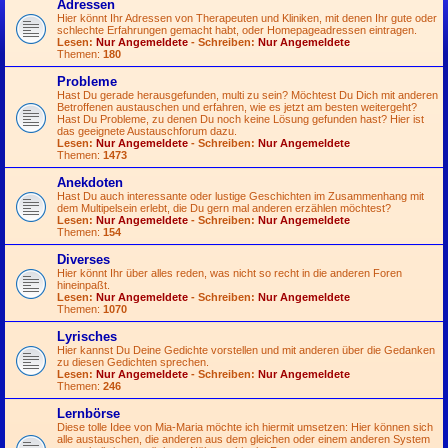
Adressen
Hier könnt Ihr Adressen von Therapeuten und Kliniken, mit denen Ihr gute oder
schlechte Erfahrungen gemacht habt, oder Homepageadressen eintragen.
Lesen:
Nur Angemeldete
- Schreiben:
Nur Angemeldete
Themen:
180
Probleme
Hast Du gerade herausgefunden, multi zu sein? Möchtest Du Dich mit anderen
Betroffenen austauschen und erfahren, wie es jetzt am besten weitergeht?
Hast Du Probleme, zu denen Du noch keine Lösung gefunden hast? Hier ist
das geeignete Austauschforum dazu.
Lesen:
Nur Angemeldete
- Schreiben:
Nur Angemeldete
Themen:
1473
Anekdoten
Hast Du auch interessante oder lustige Geschichten im Zusammenhang mit
dem Multipelsein erlebt, die Du gern mal anderen erzählen möchtest?
Lesen:
Nur Angemeldete
- Schreiben:
Nur Angemeldete
Themen:
154
Diverses
Hier könnt Ihr über alles reden, was nicht so recht in die anderen Foren
hineinpaßt.
Lesen:
Nur Angemeldete
- Schreiben:
Nur Angemeldete
Themen:
1070
Lyrisches
Hier kannst Du Deine Gedichte vorstellen und mit anderen über die Gedanken
zu diesen Gedichten sprechen.
Lesen:
Nur Angemeldete
- Schreiben:
Nur Angemeldete
Themen:
246
Lernbörse
Diese tolle Idee von Mia-Maria möchte ich hiermit umsetzen: Hier können sich
alle austauschen, die anderen aus dem gleichen oder einem anderen System