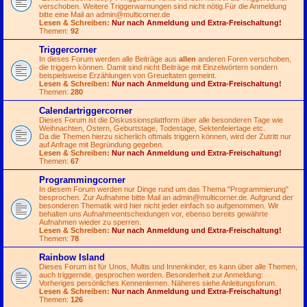
verschoben. Weitere Triggerwarnungen sind nicht nötig.Für die Anmeldung
bitte eine Mail an
admin@multicorner.de
Lesen & Schreiben:
Nur nach Anmeldung und Extra-Freischaltung!
Themen:
92
Triggercorner
In dieses Forum werden alle Beiträge aus
allen
anderen Foren verschoben,
die triggern können. Damit sind nicht Beiträge mit Einzelwörtern sondern
beispielsweise Erzählungen von Greueltaten gemeint.
Lesen & Schreiben:
Nur nach Anmeldung und Extra-Freischaltung!
Themen:
280
Calendartriggercorner
Dieses Forum ist die Diskussionsplattform über alle besonderen Tage wie
Weihnachten, Ostern, Geburtstage, Todestage, Sektenfeiertage etc.
Da die Themen hierzu sicherlich oftmals triggern können, wird der Zutritt nur
auf Anfrage mit Begründung gegeben.
Lesen & Schreiben:
Nur nach Anmeldung und Extra-Freischaltung!
Themen:
67
Programmingcorner
In diesem Forum werden nur Dinge rund um das Thema "Programmierung"
besprochen. Zur Aufnahme bitte Mail an
admin@multicorner.de
. Aufgrund der
besonderen Thematik wird hier nicht jeder einfach so aufgenommen. Wir
behalten uns Aufnahmeentscheidungen vor, ebenso bereits gewährte
Aufnahmen wieder zu sperren.
Lesen & Schreiben:
Nur nach Anmeldung und Extra-Freischaltung!
Themen:
78
Rainbow Island
Dieses Forum ist für Unos, Multis und Innenkinder, es kann über alle Themen,
auch triggernde, gesprochen werden. Besonderheit zur Anmeldung:
Vorheriges persönliches Kennenlernen. Näheres siehe Anleitungsforum.
Lesen & Schreiben:
Nur nach Anmeldung und Extra-Freischaltung!
Themen:
126