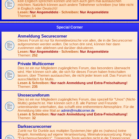
kein Englisch sprechen können und sich auch gern mal austauschen
möchten. Natürlich können auch andere Teilnehmer schreiben (nur bitte nicht
in Englisch oder Deutsch)!
Lesen:
Nur Angemeldete
- Schreiben:
Nur Angemeldete
Themen:
14
Special Corner
Anmeldung Securecorner
Dieses Forum ist nur für Anmeldewünsche von allen, die in die Securecorner
aufgenommen werden wollen. Die schon drin sind, können hier dann
zustimmen oder ablehnen und darüber diskutieren.
Lesen:
Nur Angemeldete
- Schreiben:
Nur Angemeldete
Themen:
252
Private Multicorner
Dies ist ein nur Mitgliedern zugängliches Forum, das besonders überwacht
wird. Hier können sich alle, die sich für dieses Forum haben freischalten
lassen, über Themen austauschen, die nicht jeder lesen soll. Das Forum ist
ausschließlich für Multis.
Lesen & Schreiben:
Nur nach Anmeldung und Extra-Freischaltung!
Themen:
235
Unosecureforum
Dies ist ein nur Mitgliedern zugängliches Forum, das speziell für "Unos" (Nicht-
Multis) gedacht ist. Hier können sich z.B. alle Partner und Freunde
untereinander unterhalten, das schafft eine enthemmtere Atmosphäre. Für die
Anmeldung bitte eine Mail an
admin@multicorner.de
Lesen & Schreiben:
Nur nach Anmeldung und Extra-Freischaltung!
Themen:
32
Darksecurecorner
Zutritt nur für Dunkle aus multiplen Systemen,hier gibt es (nahezu) keine
Regeln. Anmeldung auf eigene Verantwortung, Minimalvoraussetzung: Rang
"Eckchensuchende(r)". Triggernde Texte werden nicht in die Triggercorner