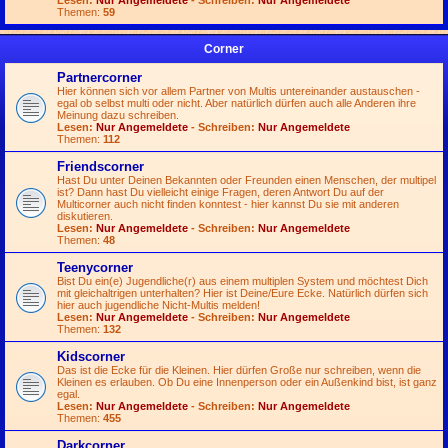
Lesen:
Nur Angemeldete
- Schreiben:
Nur Angemeldete
Themen:
59
Corner
Partnercorner
Hier können sich vor allem Partner von Multis untereinander austauschen -
egal ob selbst multi oder nicht. Aber natürlich dürfen auch alle Anderen ihre
Meinung dazu schreiben.
Lesen:
Nur Angemeldete
- Schreiben:
Nur Angemeldete
Themen:
112
Friendscorner
Hast Du unter Deinen Bekannten oder Freunden einen Menschen, der multipel
ist? Dann hast Du vielleicht einige Fragen, deren Antwort Du auf der
Multicorner auch nicht finden konntest - hier kannst Du sie mit anderen
diskutieren.
Lesen:
Nur Angemeldete
- Schreiben:
Nur Angemeldete
Themen:
48
Teenycorner
Bist Du ein(e) Jugendliche(r) aus einem multiplen System und möchtest Dich
mit gleichaltrigen unterhalten? Hier ist Deine/Eure Ecke. Natürlich dürfen sich
hier auch jugendliche Nicht-Multis melden!
Lesen:
Nur Angemeldete
- Schreiben:
Nur Angemeldete
Themen:
132
Kidscorner
Das ist die Ecke für die Kleinen. Hier dürfen Große nur schreiben, wenn die
Kleinen es erlauben. Ob Du eine Innenperson oder ein Außenkind bist, ist ganz
egal.
Lesen:
Nur Angemeldete
- Schreiben:
Nur Angemeldete
Themen:
455
Darkcorner