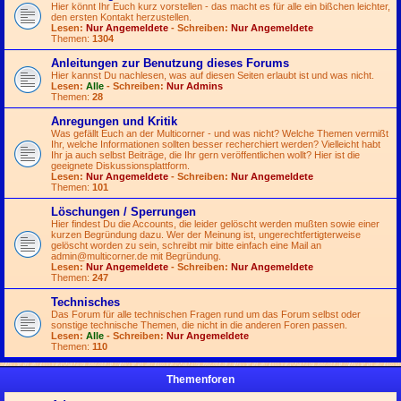
Hier könnt Ihr Euch kurz vorstellen - das macht es für alle ein bißchen leichter,
den ersten Kontakt herzustellen.
Lesen:
Nur Angemeldete
- Schreiben:
Nur Angemeldete
Themen:
1304
Anleitungen zur Benutzung dieses Forums
Hier kannst Du nachlesen, was auf diesen Seiten erlaubt ist und was nicht.
Lesen:
Alle
- Schreiben:
Nur Admins
Themen:
28
Anregungen und Kritik
Was gefällt Euch an der Multicorner - und was nicht? Welche Themen vermißt
Ihr, welche Informationen sollten besser recherchiert werden? Vielleicht habt
Ihr ja auch selbst Beiträge, die Ihr gern veröffentlichen wollt? Hier ist die
geeignete Diskussionsplattform.
Lesen:
Nur Angemeldete
- Schreiben:
Nur Angemeldete
Themen:
101
Löschungen / Sperrungen
Hier findest Du die Accounts, die leider gelöscht werden mußten sowie einer
kurzen Begründung dazu. Wer der Meinung ist, ungerechtfertigterweise
gelöscht worden zu sein, schreibt mir bitte einfach eine Mail an
admin@multicorner.de
mit Begründung.
Lesen:
Nur Angemeldete
- Schreiben:
Nur Angemeldete
Themen:
247
Technisches
Das Forum für alle technischen Fragen rund um das Forum selbst oder
sonstige technische Themen, die nicht in die anderen Foren passen.
Lesen:
Alle
- Schreiben:
Nur Angemeldete
Themen:
110
Themenforen