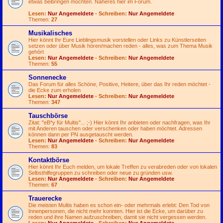
etwas beibringen möchten. Näheres hier im Forum.
Lesen:
Nur Angemeldete
- Schreiben:
Nur Angemeldete
Themen:
27
Musikalisches
Hier könnt Ihr Eure Lieblingsmusik vorstellen oder Links zu Künstlerseiten
setzen oder über Musik hören/machen reden - alles, was zum Thema Musik
gehört
Lesen:
Nur Angemeldete
- Schreiben:
Nur Angemeldete
Themen:
55
Sonnenecke
Das Forum für alles Schöne, Positive, Heitere, über das Ihr reden möchtet -
die Ecke zum erholen
Lesen:
Nur Angemeldete
- Schreiben:
Nur Angemeldete
Themen:
347
Tauschbörse
Zitat: "eB*y für Multis"...
;-)
Hier könnt Ihr anbieten oder nachfragen, was Ihr
mit Anderen tauschen oder verschenken oder haben möchtet. Adressen
können dann per PN ausgetauscht werden.
Lesen:
Nur Angemeldete
- Schreiben:
Nur Angemeldete
Themen:
83
Kontaktbörse
Hier könnt Ihr Euch melden, um lokale Treffen zu verabreden oder von lokalen
Selbsthilfegruppen zu schreiben oder neue zu gründen usw.
Lesen:
Nur Angemeldete
- Schreiben:
Nur Angemeldete
Themen:
67
Trauerecke
Die meisten Multis haben es schon ein- oder mehrmals erlebt: Den Tod von
Innenpersonen, die nicht mehr konnten. Hier ist die Ecke, um darüber zu
reden und ihre Namen aufzuschreiben, damit sie nicht vergessen werden.