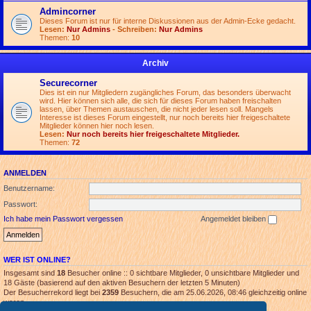
Admincorner
Dieses Forum ist nur für interne Diskussionen aus der Admin-Ecke gedacht.
Lesen:
Nur Admins
- Schreiben:
Nur Admins
Themen:
10
Archiv
Securecorner
Dies ist ein nur Mitgliedern zugängliches Forum, das besonders überwacht
wird. Hier können sich alle, die sich für dieses Forum haben freischalten
lassen, über Themen austauschen, die nicht jeder lesen soll. Mangels
Interesse ist dieses Forum eingestellt, nur noch bereits hier freigeschaltete
Mitglieder können hier noch lesen.
Lesen:
Nur noch bereits hier freigeschaltete Mitglieder.
Themen:
72
ANMELDEN
Benutzername:
Passwort:
Ich habe mein Passwort vergessen
Angemeldet bleiben
WER IST ONLINE?
Insgesamt sind
18
Besucher online :: 0 sichtbare Mitglieder, 0 unsichtbare Mitglieder und
18 Gäste (basierend auf den aktiven Besuchern der letzten 5 Minuten)
Der Besucherrekord liegt bei
2359
Besuchern, die am 25.06.2026, 08:46 gleichzeitig online
waren.