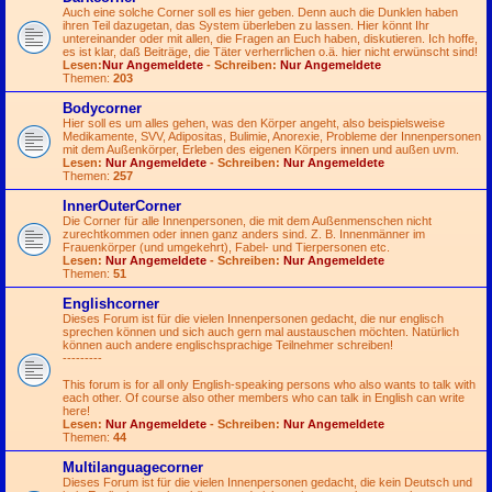
Auch eine solche Corner soll es hier geben. Denn auch die Dunklen haben
ihren Teil dazugetan, das System überleben zu lassen. Hier könnt Ihr
untereinander oder mit allen, die Fragen an Euch haben, diskutieren. Ich hoffe,
es ist klar, daß Beiträge, die Täter verherrlichen o.ä. hier nicht erwünscht sind!
Lesen:
Nur Angemeldete
- Schreiben:
Nur Angemeldete
Themen:
203
Bodycorner
Hier soll es um alles gehen, was den Körper angeht, also beispielsweise
Medikamente, SVV, Adipositas, Bulimie, Anorexie, Probleme der Innenpersonen
mit dem Außenkörper, Erleben des eigenen Körpers innen und außen uvm.
Lesen:
Nur Angemeldete
- Schreiben:
Nur Angemeldete
Themen:
257
InnerOuterCorner
Die Corner für alle Innenpersonen, die mit dem Außenmenschen nicht
zurechtkommen oder innen ganz anders sind. Z. B. Innenmänner im
Frauenkörper (und umgekehrt), Fabel- und Tierpersonen etc.
Lesen:
Nur Angemeldete
- Schreiben:
Nur Angemeldete
Themen:
51
Englishcorner
Dieses Forum ist für die vielen Innenpersonen gedacht, die nur englisch
sprechen können und sich auch gern mal austauschen möchten. Natürlich
können auch andere englischsprachige Teilnehmer schreiben!
---------
This forum is for all only English-speaking persons who also wants to talk with
each other. Of course also other members who can talk in English can write
here!
Lesen:
Nur Angemeldete
- Schreiben:
Nur Angemeldete
Themen:
44
Multilanguagecorner
Dieses Forum ist für die vielen Innenpersonen gedacht, die kein Deutsch und