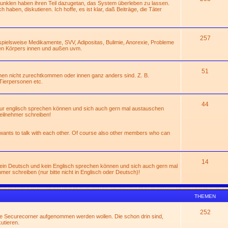
Dunklen haben ihren Teil dazugetan, das System überleben zu lassen.
 haben, diskutieren. Ich hoffe, es ist klar, daß Beiträge, die Täter
257
ispielsweise Medikamente, SVV, Adipositas, Bulimie, Anorexie, Probleme
en Körpers innen und außen uvm.
51
hen nicht zurechtkommen oder innen ganz anders sind. Z. B.
Tierpersonen etc.
44
 nur englisch sprechen können und sich auch gern mal austauschen
eilnehmer schreiben!
 wants to talk with each other. Of course also other members who can
14
 kein Deutsch und kein Englisch sprechen können und sich auch gern mal
r schreiben (nur bitte nicht in Englisch oder Deutsch)!
THEMEN
252
die Securecorner aufgenommen werden wollen. Die schon drin sind,
utieren.