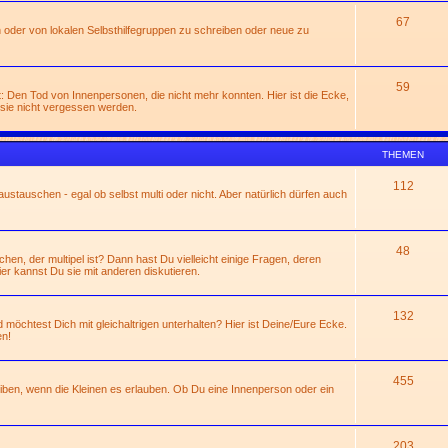
67
 oder von lokalen Selbsthilfegruppen zu schreiben oder neue zu
59
: Den Tod von Innenpersonen, die nicht mehr konnten. Hier ist die Ecke,
sie nicht vergessen werden.
THEMEN
112
ustauschen - egal ob selbst multi oder nicht. Aber natürlich dürfen auch
48
n, der multipel ist? Dann hast Du vielleicht einige Fragen, deren
ier kannst Du sie mit anderen diskutieren.
132
 möchtest Dich mit gleichaltrigen unterhalten? Hier ist Deine/Eure Ecke.
en!
455
eiben, wenn die Kleinen es erlauben. Ob Du eine Innenperson oder ein
203