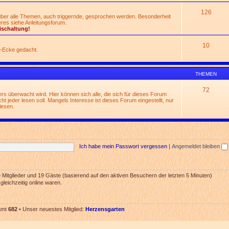
126
 über alle Themen, auch triggernde, gesprochen werden. Besonderheit
res siehe Anleitungsforum.
ischaltung!
10
n-Ecke gedacht.
THEMEN
72
rs überwacht wird. Hier können sich alle, die sich für dieses Forum
t jeder lesen soll. Mangels Interesse ist dieses Forum eingestellt, nur
lesen.
Ich habe mein Passwort vergessen
|
Angemeldet bleiben
re Mitglieder und 19 Gäste (basierend auf den aktiven Besuchern der letzten 5 Minuten)
leichzeitig online waren.
samt
682
• Unser neuestes Mitglied:
Herzensgarten