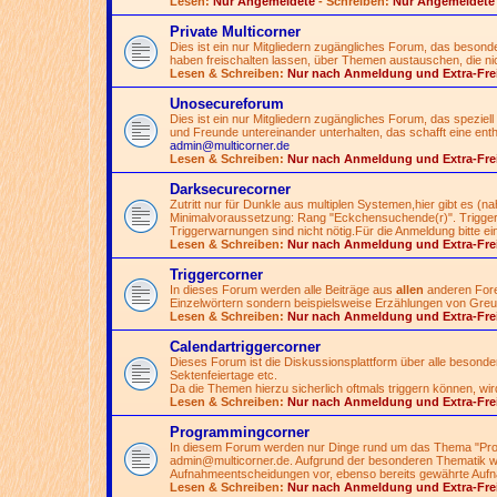
Lesen:
Nur Angemeldete
- Schreiben:
Nur Angemeldete
Private Multicorner
Dies ist ein nur Mitgliedern zugängliches Forum, das besonde
haben freischalten lassen, über Themen austauschen, die nicht
Lesen & Schreiben:
Nur nach Anmeldung und Extra-Fre
Unosecureforum
Dies ist ein nur Mitgliedern zugängliches Forum, das speziell 
und Freunde untereinander unterhalten, das schafft eine ent
admin@multicorner.de
Lesen & Schreiben:
Nur nach Anmeldung und Extra-Fre
Darksecurecorner
Zutritt nur für Dunkle aus multiplen Systemen,hier gibt es (
Minimalvoraussetzung: Rang "Eckchensuchende(r)". Triggern
Triggerwarnungen sind nicht nötig.Für die Anmeldung bitte ei
Lesen & Schreiben:
Nur nach Anmeldung und Extra-Fre
Triggercorner
In dieses Forum werden alle Beiträge aus
allen
anderen Foren
Einzelwörtern sondern beispielsweise Erzählungen von Greue
Lesen & Schreiben:
Nur nach Anmeldung und Extra-Fre
Calendartriggercorner
Dieses Forum ist die Diskussionsplattform über alle besond
Sektenfeiertage etc.
Da die Themen hierzu sicherlich oftmals triggern können, wir
Lesen & Schreiben:
Nur nach Anmeldung und Extra-Fre
Programmingcorner
In diesem Forum werden nur Dinge rund um das Thema "Pro
admin@multicorner.de
. Aufgrund der besonderen Thematik wi
Aufnahmeentscheidungen vor, ebenso bereits gewährte Aufn
Lesen & Schreiben:
Nur nach Anmeldung und Extra-Fre