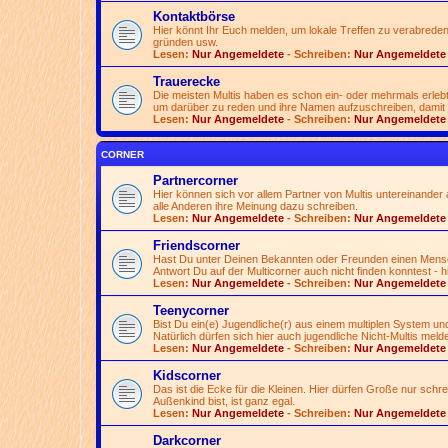
Kontaktbörse
Hier könnt Ihr Euch melden, um lokale Treffen zu verabreden
gründen usw.
Lesen:
Nur Angemeldete
- Schreiben:
Nur Angemeldete
Trauerecke
Die meisten Multis haben es schon ein- oder mehrmals erlebt
um darüber zu reden und ihre Namen aufzuschreiben, damit 
Lesen:
Nur Angemeldete
- Schreiben:
Nur Angemeldete
CORNER
Partnercorner
Hier können sich vor allem Partner von Multis untereinander a
alle Anderen ihre Meinung dazu schreiben.
Lesen:
Nur Angemeldete
- Schreiben:
Nur Angemeldete
Friendscorner
Hast Du unter Deinen Bekannten oder Freunden einen Mensche
Antwort Du auf der Multicorner auch nicht finden konntest - h
Lesen:
Nur Angemeldete
- Schreiben:
Nur Angemeldete
Teenycorner
Bist Du ein(e) Jugendliche(r) aus einem multiplen System und
Natürlich dürfen sich hier auch jugendliche Nicht-Multis meld
Lesen:
Nur Angemeldete
- Schreiben:
Nur Angemeldete
Kidscorner
Das ist die Ecke für die Kleinen. Hier dürfen Große nur schr
Außenkind bist, ist ganz egal.
Lesen:
Nur Angemeldete
- Schreiben:
Nur Angemeldete
Darkcorner