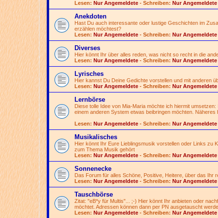
Lesen:
Nur Angemeldete
- Schreiben:
Nur Angemeldete
Anekdoten
Hast Du auch interessante oder lustige Geschichten im Zusa
erzählen möchtest?
Lesen:
Nur Angemeldete
- Schreiben:
Nur Angemeldete
Diverses
Hier könnt Ihr über alles reden, was nicht so recht in die an
Lesen:
Nur Angemeldete
- Schreiben:
Nur Angemeldete
Lyrisches
Hier kannst Du Deine Gedichte vorstellen und mit anderen 
Lesen:
Nur Angemeldete
- Schreiben:
Nur Angemeldete
Lernbörse
Diese tolle Idee von Mia-Maria möchte ich hiermit umsetzen:
einem anderen System etwas beibringen möchten. Näheres h
Lesen:
Nur Angemeldete
- Schreiben:
Nur Angemeldete
Musikalisches
Hier könnt Ihr Eure Lieblingsmusik vorstellen oder Links zu
zum Thema Musik gehört
Lesen:
Nur Angemeldete
- Schreiben:
Nur Angemeldete
Sonnenecke
Das Forum für alles Schöne, Positive, Heitere, über das Ihr
Lesen:
Nur Angemeldete
- Schreiben:
Nur Angemeldete
Tauschbörse
Zitat: "eB*y für Multis"...
;-)
Hier könnt Ihr anbieten oder nac
möchtet. Adressen können dann per PN ausgetauscht werde
Lesen:
Nur Angemeldete
- Schreiben:
Nur Angemeldete