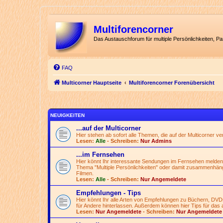
Multiforencorner
Das Austauschforum für multiple Persönlichkeiten, P
FAQ
Multicorner Hauptseite
Multiforencorner Forenübersicht
NEUIGKEITEN
...auf der Multicorner
Hier stehen ab sofort alle Themen, die auf der Multicorner v
Lesen:
Alle
- Schreiben:
Nur Admins
...im Fernsehen
Hier könnt Ihr interessante Sendungen im Fernsehen melden
Thema "Multiple Persönlichkeiten" oder damit zusammenhän
Filmen.
Lesen:
Alle
- Schreiben:
Nur Angemeldete
Empfehlungen - Tips
Hier könnt Ihr alle Arten von Empfehlungen zu Büchern, DVD
für Andere hinterlassen. Außerdem können hier Tips für das 
Lesen:
Nur Angemeldete
- Schreiben:
Nur Angemeldete