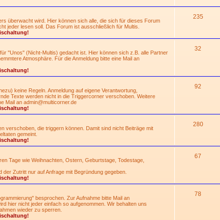
235
rs überwacht wird. Hier können sich alle, die sich für dieses Forum
 jeder lesen soll. Das Forum ist ausschließlich für Multis.
ischaltung!
32
für "Unos" (Nicht-Multis) gedacht ist. Hier können sich z.B. alle Partner
hemmtere Atmosphäre. Für die Anmeldung bitte eine Mail an
ischaltung!
92
nahezu) keine Regeln. Anmeldung auf eigene Verantwortung,
de Texte werden nicht in die Triggercorner verschoben. Weitere
ne Mail an
admin@multicorner.de
ischaltung!
280
 verschoben, die triggern können. Damit sind nicht Beiträge mit
ltaten gemeint.
ischaltung!
67
eren Tage wie Weihnachten, Ostern, Geburtstage, Todestage,
d der Zutritt nur auf Anfrage mit Begründung gegeben.
ischaltung!
78
grammierung" besprochen. Zur Aufnahme bitte Mail an
rd hier nicht jeder einfach so aufgenommen. Wir behalten uns
ahmen wieder zu sperren.
ischaltung!