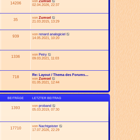
N
von
Zumsel
t
14206
e
e
02.04.2026, 22:37
r
r
u
a
B
e
g
e
s
N
von
Zumsel
i
35
t
e
21.03.2015, 13:29
t
e
u
r
r
e
a
B
s
g
N
von
renard analogiciel
e
939
t
e
14.05.2021, 10:20
i
e
u
t
r
e
r
B
s
a
e
t
g
N
von
Petry
i
1336
e
e
09.03.2021, 11:03
t
r
u
r
B
e
a
e
s
g
i
t
Re: Layout / Thema des Forums…
t
718
e
N
von
Zumsel
r
r
e
01.05.2021, 12:44
a
B
u
g
e
e
i
s
t
t
BEITRÄGE
LETZTER BEITRAG
r
e
a
r
N
von
proband
g
1393
B
e
05.03.2019, 07:30
e
u
i
e
t
s
r
t
N
von
Nachtgeister
a
17710
e
e
17.07.2026, 22:29
g
r
u
B
e
e