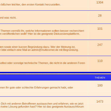
1304
n bißchen leichter, den ersten Kontakt herzustellen.
28
und was nicht.
101
 Themen vermißt Ihr, welche Informationen sollten besser recherchiert
rn veröffentlichen wollt? Hier ist die geeignete Diskussionsplattform.
247
ßten sowie einer kurzen Begründung dazu. Wer der Meinung ist,
 bitte einfach eine Mail an
admin@multicorner.de
mit Begründung.
110
lbst oder sonstige technische Themen, die nicht in die anderen Foren
THEMEN
180
enen Ihr gute oder schlechte Erfahrungen gemacht habt, oder
1473
Dich mit anderen Betroffenen austauschen und erfahren, wie es jetzt
 keine Lösung gefunden hast? Hier ist das geeignete Austauschforum