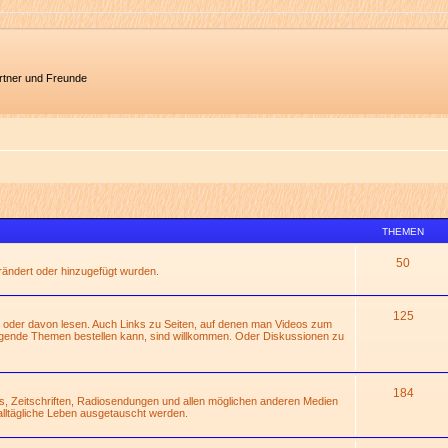
artner und Freunde
THEMEN
50
erändert oder hinzugefügt wurden.
125
 oder davon lesen. Auch Links zu Seiten, auf denen man Videos zum
gende Themen bestellen kann, sind willkommen. Oder Diskussionen zu
184
s, Zeitschriften, Radiosendungen und allen möglichen anderen Medien
alltägliche Leben ausgetauscht werden.