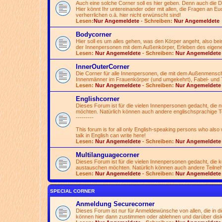
Auch eine solche Corner soll es hier geben. Denn auch die 
Hier könnt Ihr untereinander oder mit allen, die Fragen an Euch
verherrlichen o.ä. hier nicht erwünscht sind!
Lesen:
Nur Angemeldete
- Schreiben:
Nur Angemeldete
Bodycorner
Hier soll es um alles gehen, was den Körper angeht, also be
der Innenpersonen mit dem Außenkörper, Erleben des eigen
Lesen:
Nur Angemeldete
- Schreiben:
Nur Angemeldete
InnerOuterCorner
Die Corner für alle Innenpersonen, die mit dem Außenmensc
Innenmänner im Frauenkörper (und umgekehrt), Fabel- und 
Lesen:
Nur Angemeldete
- Schreiben:
Nur Angemeldete
Englishcorner
Dieses Forum ist für die vielen Innenpersonen gedacht, die
möchten. Natürlich können auch andere englischsprachige T
---------
This forum is for all only English-speaking persons who also
talk in English can write here!
Lesen:
Nur Angemeldete
- Schreiben:
Nur Angemeldete
Multilanguagecorner
Dieses Forum ist für die vielen Innenpersonen gedacht, die
austauschen möchten. Natürlich können auch andere Teilnehme
Lesen:
Nur Angemeldete
- Schreiben:
Nur Angemeldete
SPECIAL CORNER
Anmeldung Securecorner
Dieses Forum ist nur für Anmeldewünsche von allen, die in 
können hier dann zustimmen oder ablehnen und darüber disk