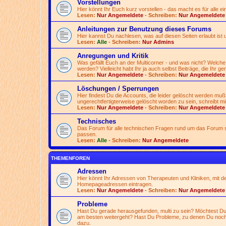
Vorstellungen
Hier könnt Ihr Euch kurz vorstellen - das macht es für alle ei
Lesen:
Nur Angemeldete
- Schreiben:
Nur Angemeldete
Anleitungen zur Benutzung dieses Forums
Hier kannst Du nachlesen, was auf diesen Seiten erlaubt ist 
Lesen:
Alle
- Schreiben:
Nur Admins
Anregungen und Kritik
Was gefällt Euch an der Multicorner - und was nicht? Welche
werden? Vielleicht habt Ihr ja auch selbst Beiträge, die Ihr ge
Lesen:
Nur Angemeldete
- Schreiben:
Nur Angemeldete
Löschungen / Sperrungen
Hier findest Du die Accounts, die leider gelöscht werden mu
ungerechtfertigterweise gelöscht worden zu sein, schreibt mir
Lesen:
Nur Angemeldete
- Schreiben:
Nur Angemeldete
Technisches
Das Forum für alle technischen Fragen rund um das Forum se
passen.
Lesen:
Alle
- Schreiben:
Nur Angemeldete
THEMENFOREN
Adressen
Hier könnt Ihr Adressen von Therapeuten und Kliniken, mit d
Homepageadressen eintragen.
Lesen:
Nur Angemeldete
- Schreiben:
Nur Angemeldete
Probleme
Hast Du gerade herausgefunden, multi zu sein? Möchtest Du 
am besten weitergeht? Hast Du Probleme, zu denen Du noch
dazu.