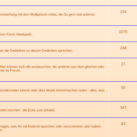
154
mmenhang mit dem Multipelsein erlebt, die Du gern mal anderen
1070
deren Foren hineinpaßt.
246
über die Gedanken zu diesen Gedichten sprechen.
27
 Hier können sich alle austauschen, die anderen aus dem gleichen oder
ier im Forum.
55
 Künstlerseiten setzen oder über Musik hören/machen reden - alles, was
347
 reden möchtet - die Ecke zum erholen
83
hfragen, was Ihr mit Anderen tauschen oder verschenken oder haben
n.