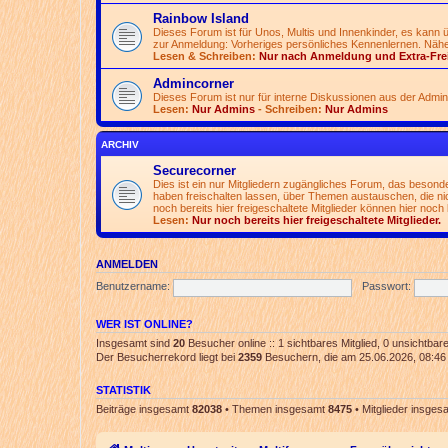
Rainbow Island
Dieses Forum ist für Unos, Multis und Innenkinder, es kann
zur Anmeldung: Vorheriges persönliches Kennenlernen. Nähe
Lesen & Schreiben:
Nur nach Anmeldung und Extra-Fre
Admincorner
Dieses Forum ist nur für interne Diskussionen aus der Admi
Lesen:
Nur Admins
- Schreiben:
Nur Admins
ARCHIV
Securecorner
Dies ist ein nur Mitgliedern zugängliches Forum, das besonde
haben freischalten lassen, über Themen austauschen, die nich
noch bereits hier freigeschaltete Mitglieder können hier noch 
Lesen:
Nur noch bereits hier freigeschaltete Mitglieder.
ANMELDEN
Benutzername:
Passwort:
WER IST ONLINE?
Insgesamt sind
20
Besucher online :: 1 sichtbares Mitglied, 0 unsichtba
Der Besucherrekord liegt bei
2359
Besuchern, die am 25.06.2026, 08:46 g
STATISTIK
Beiträge insgesamt
82038
• Themen insgesamt
8475
• Mitglieder insge