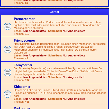
Lesen:
Nur Angemeldete
- Schreiben:
Nur Angemeldete
Themen:
59
Corner
Partnercorner
Hier können sich vor allem Partner von Multis untereinander austauschen -
egal ob selbst multi oder nicht. Aber natürlich dürfen auch alle Anderen ihre
Meinung dazu schreiben.
Lesen:
Nur Angemeldete
- Schreiben:
Nur Angemeldete
Themen:
112
Friendscorner
Hast Du unter Deinen Bekannten oder Freunden einen Menschen, der multipel
ist? Dann hast Du vielleicht einige Fragen, deren Antwort Du auf der
Multicorner auch nicht finden konntest - hier kannst Du sie mit anderen
diskutieren.
Lesen:
Nur Angemeldete
- Schreiben:
Nur Angemeldete
Themen:
48
Teenycorner
Bist Du ein(e) Jugendliche(r) aus einem multiplen System und möchtest Dich
mit gleichaltrigen unterhalten? Hier ist Deine/Eure Ecke. Natürlich dürfen sich
hier auch jugendliche Nicht-Multis melden!
Lesen:
Nur Angemeldete
- Schreiben:
Nur Angemeldete
Themen:
132
Kidscorner
Das ist die Ecke für die Kleinen. Hier dürfen Große nur schreiben, wenn die
Kleinen es erlauben. Ob Du eine Innenperson oder ein Außenkind bist, ist ganz
egal.
Lesen:
Nur Angemeldete
- Schreiben:
Nur Angemeldete
Themen:
455
Darkcorner