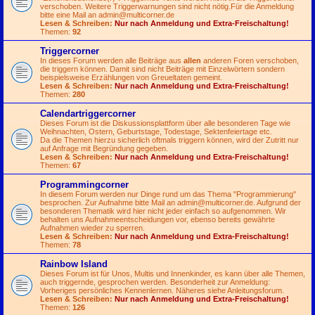
verschoben. Weitere Triggerwarnungen sind nicht nötig.Für die Anmeldung
bitte eine Mail an
admin@multicorner.de
Lesen & Schreiben:
Nur nach Anmeldung und Extra-Freischaltung!
Themen:
92
Triggercorner
In dieses Forum werden alle Beiträge aus
allen
anderen Foren verschoben,
die triggern können. Damit sind nicht Beiträge mit Einzelwörtern sondern
beispielsweise Erzählungen von Greueltaten gemeint.
Lesen & Schreiben:
Nur nach Anmeldung und Extra-Freischaltung!
Themen:
280
Calendartriggercorner
Dieses Forum ist die Diskussionsplattform über alle besonderen Tage wie
Weihnachten, Ostern, Geburtstage, Todestage, Sektenfeiertage etc.
Da die Themen hierzu sicherlich oftmals triggern können, wird der Zutritt nur
auf Anfrage mit Begründung gegeben.
Lesen & Schreiben:
Nur nach Anmeldung und Extra-Freischaltung!
Themen:
67
Programmingcorner
In diesem Forum werden nur Dinge rund um das Thema "Programmierung"
besprochen. Zur Aufnahme bitte Mail an
admin@multicorner.de
. Aufgrund der
besonderen Thematik wird hier nicht jeder einfach so aufgenommen. Wir
behalten uns Aufnahmeentscheidungen vor, ebenso bereits gewährte
Aufnahmen wieder zu sperren.
Lesen & Schreiben:
Nur nach Anmeldung und Extra-Freischaltung!
Themen:
78
Rainbow Island
Dieses Forum ist für Unos, Multis und Innenkinder, es kann über alle Themen,
auch triggernde, gesprochen werden. Besonderheit zur Anmeldung:
Vorheriges persönliches Kennenlernen. Näheres siehe Anleitungsforum.
Lesen & Schreiben:
Nur nach Anmeldung und Extra-Freischaltung!
Themen:
126