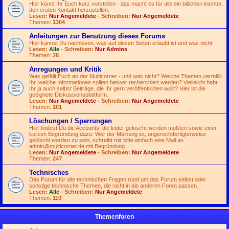
Hier könnt Ihr Euch kurz vorstellen - das macht es für alle ein bißchen leichter,
den ersten Kontakt herzustellen.
Lesen:
Nur Angemeldete
- Schreiben:
Nur Angemeldete
Themen:
1304
Anleitungen zur Benutzung dieses Forums
Hier kannst Du nachlesen, was auf diesen Seiten erlaubt ist und was nicht.
Lesen:
Alle
- Schreiben:
Nur Admins
Themen:
28
Anregungen und Kritik
Was gefällt Euch an der Multicorner - und was nicht? Welche Themen vermißt
Ihr, welche Informationen sollten besser recherchiert werden? Vielleicht habt
Ihr ja auch selbst Beiträge, die Ihr gern veröffentlichen wollt? Hier ist die
geeignete Diskussionsplattform.
Lesen:
Nur Angemeldete
- Schreiben:
Nur Angemeldete
Themen:
101
Löschungen / Sperrungen
Hier findest Du die Accounts, die leider gelöscht werden mußten sowie einer
kurzen Begründung dazu. Wer der Meinung ist, ungerechtfertigterweise
gelöscht worden zu sein, schreibt mir bitte einfach eine Mail an
admin@multicorner.de
mit Begründung.
Lesen:
Nur Angemeldete
- Schreiben:
Nur Angemeldete
Themen:
247
Technisches
Das Forum für alle technischen Fragen rund um das Forum selbst oder
sonstige technische Themen, die nicht in die anderen Foren passen.
Lesen:
Alle
- Schreiben:
Nur Angemeldete
Themen:
110
Themenforen