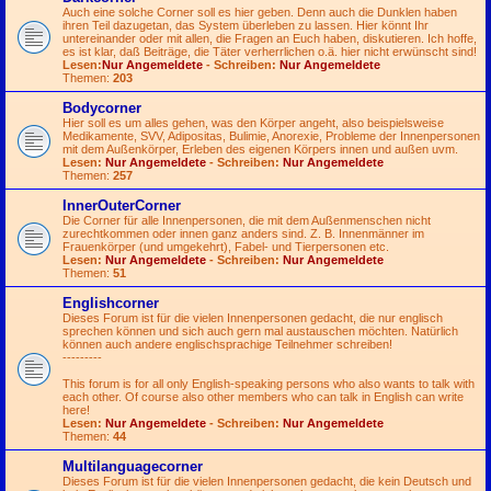
Auch eine solche Corner soll es hier geben. Denn auch die Dunklen haben
ihren Teil dazugetan, das System überleben zu lassen. Hier könnt Ihr
untereinander oder mit allen, die Fragen an Euch haben, diskutieren. Ich hoffe,
es ist klar, daß Beiträge, die Täter verherrlichen o.ä. hier nicht erwünscht sind!
Lesen:
Nur Angemeldete
- Schreiben:
Nur Angemeldete
Themen:
203
Bodycorner
Hier soll es um alles gehen, was den Körper angeht, also beispielsweise
Medikamente, SVV, Adipositas, Bulimie, Anorexie, Probleme der Innenpersonen
mit dem Außenkörper, Erleben des eigenen Körpers innen und außen uvm.
Lesen:
Nur Angemeldete
- Schreiben:
Nur Angemeldete
Themen:
257
InnerOuterCorner
Die Corner für alle Innenpersonen, die mit dem Außenmenschen nicht
zurechtkommen oder innen ganz anders sind. Z. B. Innenmänner im
Frauenkörper (und umgekehrt), Fabel- und Tierpersonen etc.
Lesen:
Nur Angemeldete
- Schreiben:
Nur Angemeldete
Themen:
51
Englishcorner
Dieses Forum ist für die vielen Innenpersonen gedacht, die nur englisch
sprechen können und sich auch gern mal austauschen möchten. Natürlich
können auch andere englischsprachige Teilnehmer schreiben!
---------
This forum is for all only English-speaking persons who also wants to talk with
each other. Of course also other members who can talk in English can write
here!
Lesen:
Nur Angemeldete
- Schreiben:
Nur Angemeldete
Themen:
44
Multilanguagecorner
Dieses Forum ist für die vielen Innenpersonen gedacht, die kein Deutsch und