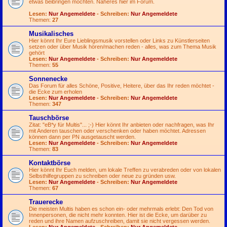
etwas beibringen möchten. Näheres hier im Forum.
Lesen:
Nur Angemeldete
- Schreiben:
Nur Angemeldete
Themen:
27
Musikalisches
Hier könnt Ihr Eure Lieblingsmusik vorstellen oder Links zu Künstlerseiten
setzen oder über Musik hören/machen reden - alles, was zum Thema Musik
gehört
Lesen:
Nur Angemeldete
- Schreiben:
Nur Angemeldete
Themen:
55
Sonnenecke
Das Forum für alles Schöne, Positive, Heitere, über das Ihr reden möchtet -
die Ecke zum erholen
Lesen:
Nur Angemeldete
- Schreiben:
Nur Angemeldete
Themen:
347
Tauschbörse
Zitat: "eB*y für Multis"...
;-)
Hier könnt Ihr anbieten oder nachfragen, was Ihr
mit Anderen tauschen oder verschenken oder haben möchtet. Adressen
können dann per PN ausgetauscht werden.
Lesen:
Nur Angemeldete
- Schreiben:
Nur Angemeldete
Themen:
83
Kontaktbörse
Hier könnt Ihr Euch melden, um lokale Treffen zu verabreden oder von lokalen
Selbsthilfegruppen zu schreiben oder neue zu gründen usw.
Lesen:
Nur Angemeldete
- Schreiben:
Nur Angemeldete
Themen:
67
Trauerecke
Die meisten Multis haben es schon ein- oder mehrmals erlebt: Den Tod von
Innenpersonen, die nicht mehr konnten. Hier ist die Ecke, um darüber zu
reden und ihre Namen aufzuschreiben, damit sie nicht vergessen werden.