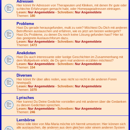
Adressen
Hier könnt Ihr Adressen von Therapeuten und Kliniken, mit denen Ihr gute oder
schlechte Erfahrungen gemacht habt, oder Homepageadressen eintragen.
Lesen:
Nur Angemeldete
- Schreiben:
Nur Angemeldete
Themen:
180
Probleme
Hast Du gerade herausgefunden, multi zu sein? Möchtest Du Dich mit anderen
Betroffenen austauschen und erfahren, wie es jetzt am besten weitergeht?
Hast Du Probleme, zu denen Du noch keine Lösung gefunden hast? Hier ist
das geeignete Austauschforum dazu.
Lesen:
Nur Angemeldete
- Schreiben:
Nur Angemeldete
Themen:
1473
Anekdoten
Hast Du auch interessante oder lustige Geschichten im Zusammenhang mit
dem Multipelsein erlebt, die Du gern mal anderen erzählen möchtest?
Lesen:
Nur Angemeldete
- Schreiben:
Nur Angemeldete
Themen:
154
Diverses
Hier könnt Ihr über alles reden, was nicht so recht in die anderen Foren
hineinpaßt.
Lesen:
Nur Angemeldete
- Schreiben:
Nur Angemeldete
Themen:
1070
Lyrisches
Hier kannst Du Deine Gedichte vorstellen und mit anderen über die Gedanken
zu diesen Gedichten sprechen.
Lesen:
Nur Angemeldete
- Schreiben:
Nur Angemeldete
Themen:
246
Lernbörse
Diese tolle Idee von Mia-Maria möchte ich hiermit umsetzen: Hier können sich
alle austauschen, die anderen aus dem gleichen oder einem anderen System