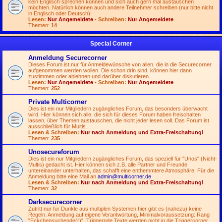
kein Englisch sprechen können und sich auch gern mal austauschen
möchten. Natürlich können auch andere Teilnehmer schreiben (nur bitte nicht
in Englisch oder Deutsch)!
Lesen:
Nur Angemeldete
- Schreiben:
Nur Angemeldete
Themen:
14
Special Corner
Anmeldung Securecorner
Dieses Forum ist nur für Anmeldewünsche von allen, die in die Securecorner
aufgenommen werden wollen. Die schon drin sind, können hier dann
zustimmen oder ablehnen und darüber diskutieren.
Lesen:
Nur Angemeldete
- Schreiben:
Nur Angemeldete
Themen:
252
Private Multicorner
Dies ist ein nur Mitgliedern zugängliches Forum, das besonders überwacht
wird. Hier können sich alle, die sich für dieses Forum haben freischalten
lassen, über Themen austauschen, die nicht jeder lesen soll. Das Forum ist
ausschließlich für Multis.
Lesen & Schreiben:
Nur nach Anmeldung und Extra-Freischaltung!
Themen:
235
Unosecureforum
Dies ist ein nur Mitgliedern zugängliches Forum, das speziell für "Unos" (Nicht-
Multis) gedacht ist. Hier können sich z.B. alle Partner und Freunde
untereinander unterhalten, das schafft eine enthemmtere Atmosphäre. Für die
Anmeldung bitte eine Mail an
admin@multicorner.de
Lesen & Schreiben:
Nur nach Anmeldung und Extra-Freischaltung!
Themen:
32
Darksecurecorner
Zutritt nur für Dunkle aus multiplen Systemen,hier gibt es (nahezu) keine
Regeln. Anmeldung auf eigene Verantwortung, Minimalvoraussetzung: Rang
"Eckchensuchende(r)". Triggernde Texte werden nicht in die Triggercorner