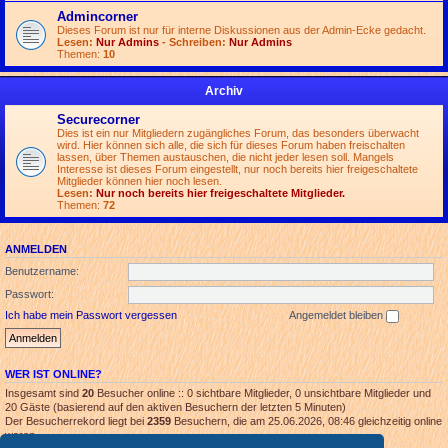
Admincorner
Dieses Forum ist nur für interne Diskussionen aus der Admin-Ecke gedacht.
Lesen:
Nur Admins
- Schreiben:
Nur Admins
Themen:
10
Archiv
Securecorner
Dies ist ein nur Mitgliedern zugängliches Forum, das besonders überwacht
wird. Hier können sich alle, die sich für dieses Forum haben freischalten
lassen, über Themen austauschen, die nicht jeder lesen soll. Mangels
Interesse ist dieses Forum eingestellt, nur noch bereits hier freigeschaltete
Mitglieder können hier noch lesen.
Lesen:
Nur noch bereits hier freigeschaltete Mitglieder.
Themen:
72
ANMELDEN
Benutzername:
Passwort:
Ich habe mein Passwort vergessen
Angemeldet bleiben
WER IST ONLINE?
Insgesamt sind
20
Besucher online :: 0 sichtbare Mitglieder, 0 unsichtbare Mitglieder und
20 Gäste (basierend auf den aktiven Besuchern der letzten 5 Minuten)
Der Besucherrekord liegt bei
2359
Besuchern, die am 25.06.2026, 08:46 gleichzeitig online
waren.