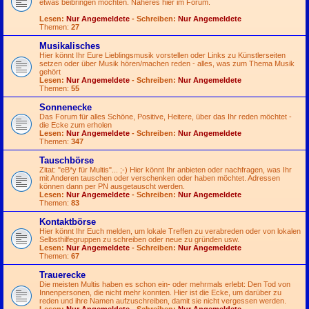
etwas beibringen möchten. Näheres hier im Forum.
Lesen:
Nur Angemeldete
- Schreiben:
Nur Angemeldete
Themen:
27
Musikalisches
Hier könnt Ihr Eure Lieblingsmusik vorstellen oder Links zu Künstlerseiten
setzen oder über Musik hören/machen reden - alles, was zum Thema Musik
gehört
Lesen:
Nur Angemeldete
- Schreiben:
Nur Angemeldete
Themen:
55
Sonnenecke
Das Forum für alles Schöne, Positive, Heitere, über das Ihr reden möchtet -
die Ecke zum erholen
Lesen:
Nur Angemeldete
- Schreiben:
Nur Angemeldete
Themen:
347
Tauschbörse
Zitat: "eB*y für Multis"...
;-)
Hier könnt Ihr anbieten oder nachfragen, was Ihr
mit Anderen tauschen oder verschenken oder haben möchtet. Adressen
können dann per PN ausgetauscht werden.
Lesen:
Nur Angemeldete
- Schreiben:
Nur Angemeldete
Themen:
83
Kontaktbörse
Hier könnt Ihr Euch melden, um lokale Treffen zu verabreden oder von lokalen
Selbsthilfegruppen zu schreiben oder neue zu gründen usw.
Lesen:
Nur Angemeldete
- Schreiben:
Nur Angemeldete
Themen:
67
Trauerecke
Die meisten Multis haben es schon ein- oder mehrmals erlebt: Den Tod von
Innenpersonen, die nicht mehr konnten. Hier ist die Ecke, um darüber zu
reden und ihre Namen aufzuschreiben, damit sie nicht vergessen werden.