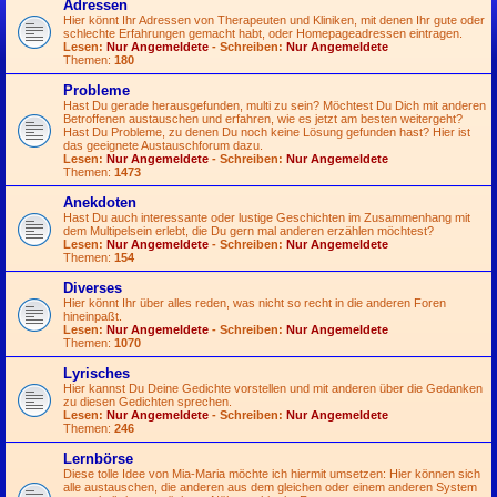
Adressen
Hier könnt Ihr Adressen von Therapeuten und Kliniken, mit denen Ihr gute oder
schlechte Erfahrungen gemacht habt, oder Homepageadressen eintragen.
Lesen:
Nur Angemeldete
- Schreiben:
Nur Angemeldete
Themen:
180
Probleme
Hast Du gerade herausgefunden, multi zu sein? Möchtest Du Dich mit anderen
Betroffenen austauschen und erfahren, wie es jetzt am besten weitergeht?
Hast Du Probleme, zu denen Du noch keine Lösung gefunden hast? Hier ist
das geeignete Austauschforum dazu.
Lesen:
Nur Angemeldete
- Schreiben:
Nur Angemeldete
Themen:
1473
Anekdoten
Hast Du auch interessante oder lustige Geschichten im Zusammenhang mit
dem Multipelsein erlebt, die Du gern mal anderen erzählen möchtest?
Lesen:
Nur Angemeldete
- Schreiben:
Nur Angemeldete
Themen:
154
Diverses
Hier könnt Ihr über alles reden, was nicht so recht in die anderen Foren
hineinpaßt.
Lesen:
Nur Angemeldete
- Schreiben:
Nur Angemeldete
Themen:
1070
Lyrisches
Hier kannst Du Deine Gedichte vorstellen und mit anderen über die Gedanken
zu diesen Gedichten sprechen.
Lesen:
Nur Angemeldete
- Schreiben:
Nur Angemeldete
Themen:
246
Lernbörse
Diese tolle Idee von Mia-Maria möchte ich hiermit umsetzen: Hier können sich
alle austauschen, die anderen aus dem gleichen oder einem anderen System