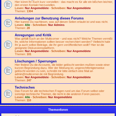
Hier könnt Ihr Euch kurz vorstellen - das macht es für alle ein bißchen leichter,
den ersten Kontakt herzustellen.
Lesen:
Nur Angemeldete
- Schreiben:
Nur Angemeldete
Themen:
1304
Anleitungen zur Benutzung dieses Forums
Hier kannst Du nachlesen, was auf diesen Seiten erlaubt ist und was nicht.
Lesen:
Alle
- Schreiben:
Nur Admins
Themen:
28
Anregungen und Kritik
Was gefällt Euch an der Multicorner - und was nicht? Welche Themen vermißt
Ihr, welche Informationen sollten besser recherchiert werden? Vielleicht habt
Ihr ja auch selbst Beiträge, die Ihr gern veröffentlichen wollt? Hier ist die
geeignete Diskussionsplattform.
Lesen:
Nur Angemeldete
- Schreiben:
Nur Angemeldete
Themen:
101
Löschungen / Sperrungen
Hier findest Du die Accounts, die leider gelöscht werden mußten sowie einer
kurzen Begründung dazu. Wer der Meinung ist, ungerechtfertigterweise
gelöscht worden zu sein, schreibt mir bitte einfach eine Mail an
admin@multicorner.de
mit Begründung.
Lesen:
Nur Angemeldete
- Schreiben:
Nur Angemeldete
Themen:
247
Technisches
Das Forum für alle technischen Fragen rund um das Forum selbst oder
sonstige technische Themen, die nicht in die anderen Foren passen.
Lesen:
Alle
- Schreiben:
Nur Angemeldete
Themen:
110
Themenforen