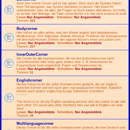
Auch eine solche Corner soll es hier geben. Denn auch die Dunklen haben
ihren Teil dazugetan, das System überleben zu lassen. Hier könnt Ihr
untereinander oder mit allen, die Fragen an Euch haben, diskutieren. Ich hoffe,
es ist klar, daß Beiträge, die Täter verherrlichen o.ä. hier nicht erwünscht sind!
Lesen:
Nur Angemeldete
- Schreiben:
Nur Angemeldete
Themen:
203
Bodycorner
Hier soll es um alles gehen, was den Körper angeht, also beispielsweise
Medikamente, SVV, Adipositas, Bulimie, Anorexie, Probleme der Innenpersonen
mit dem Außenkörper, Erleben des eigenen Körpers innen und außen uvm.
Lesen:
Nur Angemeldete
- Schreiben:
Nur Angemeldete
Themen:
257
InnerOuterCorner
Die Corner für alle Innenpersonen, die mit dem Außenmenschen nicht
zurechtkommen oder innen ganz anders sind. Z. B. Innenmänner im
Frauenkörper (und umgekehrt), Fabel- und Tierpersonen etc.
Lesen:
Nur Angemeldete
- Schreiben:
Nur Angemeldete
Themen:
51
Englishcorner
Dieses Forum ist für die vielen Innenpersonen gedacht, die nur englisch
sprechen können und sich auch gern mal austauschen möchten. Natürlich
können auch andere englischsprachige Teilnehmer schreiben!
---------
This forum is for all only English-speaking persons who also wants to talk with
each other. Of course also other members who can talk in English can write
here!
Lesen:
Nur Angemeldete
- Schreiben:
Nur Angemeldete
Themen:
44
Multilanguagecorner
Dieses Forum ist für die vielen Innenpersonen gedacht, die kein Deutsch und