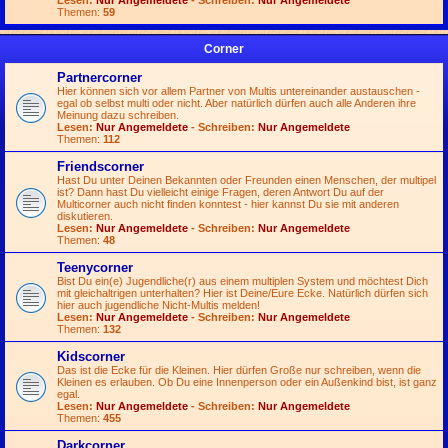
Lesen:
Nur Angemeldete
- Schreiben:
Nur Angemeldete
Themen:
59
Corner
Partnercorner
Hier können sich vor allem Partner von Multis untereinander austauschen -
egal ob selbst multi oder nicht. Aber natürlich dürfen auch alle Anderen ihre
Meinung dazu schreiben.
Lesen:
Nur Angemeldete
- Schreiben:
Nur Angemeldete
Themen:
112
Friendscorner
Hast Du unter Deinen Bekannten oder Freunden einen Menschen, der multipel
ist? Dann hast Du vielleicht einige Fragen, deren Antwort Du auf der
Multicorner auch nicht finden konntest - hier kannst Du sie mit anderen
diskutieren.
Lesen:
Nur Angemeldete
- Schreiben:
Nur Angemeldete
Themen:
48
Teenycorner
Bist Du ein(e) Jugendliche(r) aus einem multiplen System und möchtest Dich
mit gleichaltrigen unterhalten? Hier ist Deine/Eure Ecke. Natürlich dürfen sich
hier auch jugendliche Nicht-Multis melden!
Lesen:
Nur Angemeldete
- Schreiben:
Nur Angemeldete
Themen:
132
Kidscorner
Das ist die Ecke für die Kleinen. Hier dürfen Große nur schreiben, wenn die
Kleinen es erlauben. Ob Du eine Innenperson oder ein Außenkind bist, ist ganz
egal.
Lesen:
Nur Angemeldete
- Schreiben:
Nur Angemeldete
Themen:
455
Darkcorner