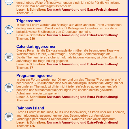
verschoben. Weitere Triggerwarnungen sind nicht nötig.Für die Anmeldung
bitte eine Mail an
admin@multicorner.de
Lesen & Schreiben:
Nur nach Anmeldung und Extra-Freischaltung!
Themen:
92
Triggercorner
In dieses Forum werden alle Beiträge aus
allen
anderen Foren verschoben,
die triggern können. Damit sind nicht Beiträge mit Einzelwörtern sondern
beispielsweise Erzählungen von Greueltaten gemeint.
Lesen & Schreiben:
Nur nach Anmeldung und Extra-Freischaltung!
Themen:
280
Calendartriggercorner
Dieses Forum ist die Diskussionsplattform über alle besonderen Tage wie
Weihnachten, Ostern, Geburtstage, Todestage, Sektenfeiertage etc.
Da die Themen hierzu sicherlich oftmals triggern können, wird der Zutritt nur
auf Anfrage mit Begründung gegeben.
Lesen & Schreiben:
Nur nach Anmeldung und Extra-Freischaltung!
Themen:
67
Programmingcorner
In diesem Forum werden nur Dinge rund um das Thema "Programmierung"
besprochen. Zur Aufnahme bitte Mail an
admin@multicorner.de
. Aufgrund der
besonderen Thematik wird hier nicht jeder einfach so aufgenommen. Wir
behalten uns Aufnahmeentscheidungen vor, ebenso bereits gewährte
Aufnahmen wieder zu sperren.
Lesen & Schreiben:
Nur nach Anmeldung und Extra-Freischaltung!
Themen:
78
Rainbow Island
Dieses Forum ist für Unos, Multis und Innenkinder, es kann über alle Themen,
auch triggernde, gesprochen werden. Besonderheit zur Anmeldung:
Vorheriges persönliches Kennenlernen. Näheres siehe Anleitungsforum.
Lesen & Schreiben:
Nur nach Anmeldung und Extra-Freischaltung!
Themen:
126