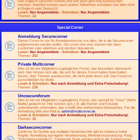
kein Englisch sprechen können und sich auch gern mal austauschen
möchten. Natürlich können auch andere Teilnehmer schreiben (nur bitte nicht
in Englisch oder Deutsch)!
Lesen:
Nur Angemeldete
- Schreiben:
Nur Angemeldete
Themen:
14
Special Corner
Anmeldung Securecorner
Dieses Forum ist nur für Anmeldewünsche von allen, die in die Securecorner
aufgenommen werden wollen. Die schon drin sind, können hier dann
zustimmen oder ablehnen und darüber diskutieren.
Lesen:
Nur Angemeldete
- Schreiben:
Nur Angemeldete
Themen:
252
Private Multicorner
Dies ist ein nur Mitgliedern zugängliches Forum, das besonders überwacht
wird. Hier können sich alle, die sich für dieses Forum haben freischalten
lassen, über Themen austauschen, die nicht jeder lesen soll. Das Forum ist
ausschließlich für Multis.
Lesen & Schreiben:
Nur nach Anmeldung und Extra-Freischaltung!
Themen:
235
Unosecureforum
Dies ist ein nur Mitgliedern zugängliches Forum, das speziell für "Unos" (Nicht-
Multis) gedacht ist. Hier können sich z.B. alle Partner und Freunde
untereinander unterhalten, das schafft eine enthemmtere Atmosphäre. Für die
Anmeldung bitte eine Mail an
admin@multicorner.de
Lesen & Schreiben:
Nur nach Anmeldung und Extra-Freischaltung!
Themen:
32
Darksecurecorner
Zutritt nur für Dunkle aus multiplen Systemen,hier gibt es (nahezu) keine
Regeln. Anmeldung auf eigene Verantwortung, Minimalvoraussetzung: Rang
"Eckchensuchende(r)". Triggernde Texte werden nicht in die Triggercorner