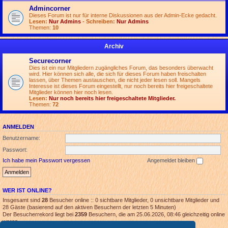
Admincorner
Dieses Forum ist nur für interne Diskussionen aus der Admin-Ecke gedacht.
Lesen:
Nur Admins
- Schreiben:
Nur Admins
Themen:
10
Archiv
Securecorner
Dies ist ein nur Mitgliedern zugängliches Forum, das besonders überwacht
wird. Hier können sich alle, die sich für dieses Forum haben freischalten
lassen, über Themen austauschen, die nicht jeder lesen soll. Mangels
Interesse ist dieses Forum eingestellt, nur noch bereits hier freigeschaltete
Mitglieder können hier noch lesen.
Lesen:
Nur noch bereits hier freigeschaltete Mitglieder.
Themen:
72
ANMELDEN
Benutzername:
Passwort:
Ich habe mein Passwort vergessen
Angemeldet bleiben
WER IST ONLINE?
Insgesamt sind
28
Besucher online :: 0 sichtbare Mitglieder, 0 unsichtbare Mitglieder und
28 Gäste (basierend auf den aktiven Besuchern der letzten 5 Minuten)
Der Besucherrekord liegt bei
2359
Besuchern, die am 25.06.2026, 08:46 gleichzeitig online
waren.