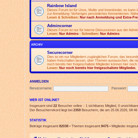
Rainbow Island
Dieses Forum ist für Unos, Multis und Innenkinder, es kann
zur Anmeldung: Vorheriges persönliches Kennenlernen. Nähe
Lesen & Schreiben:
Nur nach Anmeldung und Extra-Fre
Admincorner
Dieses Forum ist nur für interne Diskussionen aus der Admi
Lesen:
Nur Admins
- Schreiben:
Nur Admins
ARCHIV
Securecorner
Dies ist ein nur Mitgliedern zugängliches Forum, das besonde
haben freischalten lassen, über Themen austauschen, die nich
noch bereits hier freigeschaltete Mitglieder können hier noch 
Lesen:
Nur noch bereits hier freigeschaltete Mitglieder.
ANMELDEN
Benutzername:
Passwort:
WER IST ONLINE?
Insgesamt sind
22
Besucher online :: 1 sichtbares Mitglied, 0 unsichtba
Der Besucherrekord liegt bei
2359
Besuchern, die am 25.06.2026, 08:46 g
STATISTIK
Beiträge insgesamt
82038
• Themen insgesamt
8475
• Mitglieder insge