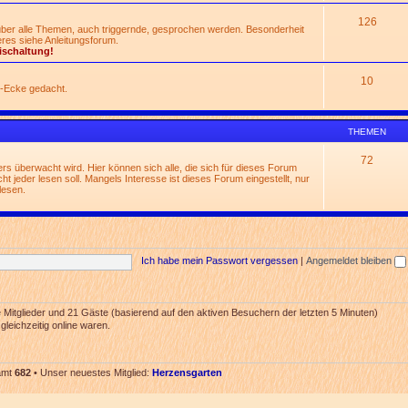
126
 über alle Themen, auch triggernde, gesprochen werden. Besonderheit
res siehe Anleitungsforum.
ischaltung!
10
n-Ecke gedacht.
THEMEN
72
rs überwacht wird. Hier können sich alle, die sich für dieses Forum
t jeder lesen soll. Mangels Interesse ist dieses Forum eingestellt, nur
lesen.
Ich habe mein Passwort vergessen
|
Angemeldet bleiben
re Mitglieder und 21 Gäste (basierend auf den aktiven Besuchern der letzten 5 Minuten)
leichzeitig online waren.
samt
682
• Unser neuestes Mitglied:
Herzensgarten