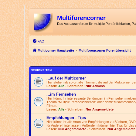
Multiforencorner
Das Austauschforum für multiple Persönlichkeiten, P
FAQ
Multicorner Hauptseite
Multiforencorner Forenübersicht
NEUIGKEITEN
...auf der Multicorner
Hier stehen ab sofort alle Themen, die auf der Multicorner v
Lesen:
Alle
- Schreiben:
Nur Admins
...im Fernsehen
Hier könnt Ihr interessante Sendungen im Fernsehen melden
Thema "Multiple Persönlichkeiten" oder damit zusammenhän
Filmen.
Lesen:
Alle
- Schreiben:
Nur Angemeldete
Empfehlungen - Tips
Hier könnt Ihr alle Arten von Empfehlungen zu Büchern, DVD
für Andere hinterlassen. Außerdem können hier Tips für das 
Lesen:
Nur Angemeldete
- Schreiben:
Nur Angemeldete