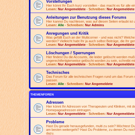
Vorstellungen
Hier könnt Ihr Euch kurz vorstellen - das macht es für alle ei
Lesen:
Nur Angemeldete
- Schreiben:
Nur Angemeldete
Anleitungen zur Benutzung dieses Forums
Hier kannst Du nachlesen, was auf diesen Seiten erlaubt ist 
Lesen:
Alle
- Schreiben:
Nur Admins
Anregungen und Kritik
Was gefällt Euch an der Multicorner - und was nicht? Welche
werden? Vielleicht habt Ihr ja auch selbst Beiträge, die Ihr ge
Lesen:
Nur Angemeldete
- Schreiben:
Nur Angemeldete
Löschungen / Sperrungen
Hier findest Du die Accounts, die leider gelöscht werden mu
ungerechtfertigterweise gelöscht worden zu sein, schreibt mir
Lesen:
Nur Angemeldete
- Schreiben:
Nur Angemeldete
Technisches
Das Forum für alle technischen Fragen rund um das Forum se
passen.
Lesen:
Alle
- Schreiben:
Nur Angemeldete
THEMENFOREN
Adressen
Hier könnt Ihr Adressen von Therapeuten und Kliniken, mit d
Homepageadressen eintragen.
Lesen:
Nur Angemeldete
- Schreiben:
Nur Angemeldete
Probleme
Hast Du gerade herausgefunden, multi zu sein? Möchtest Du 
am besten weitergeht? Hast Du Probleme, zu denen Du noch
dazu.