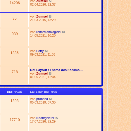
N
von
Zumsel
t
14206
e
e
02.04.2026, 22:37
r
r
u
a
B
e
g
e
s
N
von
Zumsel
i
35
t
e
21.03.2015, 13:29
t
e
u
r
r
e
a
B
s
g
N
von
renard analogiciel
e
939
t
e
14.05.2021, 10:20
i
e
u
t
r
e
r
B
s
a
e
t
g
N
von
Petry
i
1336
e
e
09.03.2021, 11:03
t
r
u
r
B
e
a
e
s
g
i
t
Re: Layout / Thema des Forums…
t
718
e
N
von
Zumsel
r
r
e
01.05.2021, 12:44
a
B
u
g
e
e
i
s
t
t
BEITRÄGE
LETZTER BEITRAG
r
e
a
r
N
von
proband
g
1393
B
e
05.03.2019, 07:30
e
u
i
e
t
s
r
t
N
von
Nachtgeister
a
17710
e
e
17.07.2026, 22:29
g
r
u
B
e
e