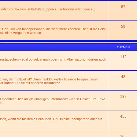
67
 oder von lokalen Selbsthilfegruppen zu schreiben oder neue zu
59
: Den Tod von Innenpersonen, die nicht mehr konnten. Hier ist die Ecke,
sie nicht vergessen werden.
THEMEN
112
ustauschen - egal ob selbst multi oder nicht. Aber natürlich dürfen auch
48
n, der multipel ist? Dann hast Du vielleicht einige Fragen, deren
ier kannst Du sie mit anderen diskutieren.
132
 möchtest Dich mit gleichaltrigen unterhalten? Hier ist Deine/Eure Ecke.
en!
455
eiben, wenn die Kleinen es erlauben. Ob Du eine Innenperson oder ein
203