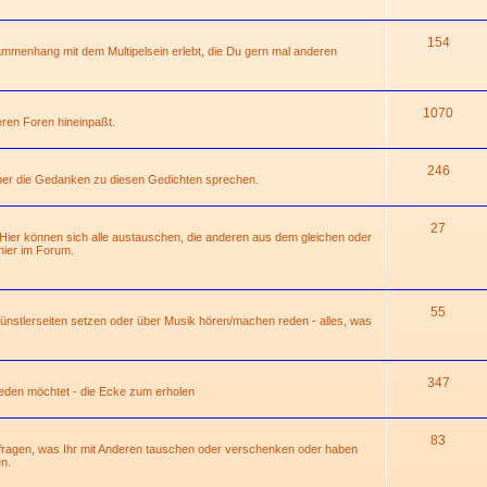
154
mmenhang mit dem Multipelsein erlebt, die Du gern mal anderen
1070
deren Foren hineinpaßt.
246
über die Gedanken zu diesen Gedichten sprechen.
27
 Hier können sich alle austauschen, die anderen aus dem gleichen oder
ier im Forum.
55
 Künstlerseiten setzen oder über Musik hören/machen reden - alles, was
347
 reden möchtet - die Ecke zum erholen
83
hfragen, was Ihr mit Anderen tauschen oder verschenken oder haben
n.