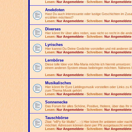
Lesen:
Nur Angemeldete
- Schreiben:
Nur Angemeldete
Anekdoten
Hast Du auch interessante oder lustige Geschichten im Zusa
erzählen möchtest?
Lesen:
Nur Angemeldete
- Schreiben:
Nur Angemeldete
Diverses
Hier könnt Ihr über alles reden, was nicht so recht in die an
Lesen:
Nur Angemeldete
- Schreiben:
Nur Angemeldete
Lyrisches
Hier kannst Du Deine Gedichte vorstellen und mit anderen 
Lesen:
Nur Angemeldete
- Schreiben:
Nur Angemeldete
Lernbörse
Diese tolle Idee von Mia-Maria möchte ich hiermit umsetzen:
einem anderen System etwas beibringen möchten. Näheres h
Lesen:
Nur Angemeldete
- Schreiben:
Nur Angemeldete
Musikalisches
Hier könnt Ihr Eure Lieblingsmusik vorstellen oder Links zu
zum Thema Musik gehört
Lesen:
Nur Angemeldete
- Schreiben:
Nur Angemeldete
Sonnenecke
Das Forum für alles Schöne, Positive, Heitere, über das Ihr
Lesen:
Nur Angemeldete
- Schreiben:
Nur Angemeldete
Tauschbörse
Zitat: "eB*y für Multis"...
;-)
Hier könnt Ihr anbieten oder nac
möchtet. Adressen können dann per PN ausgetauscht werde
Lesen:
Nur Angemeldete
- Schreiben:
Nur Angemeldete