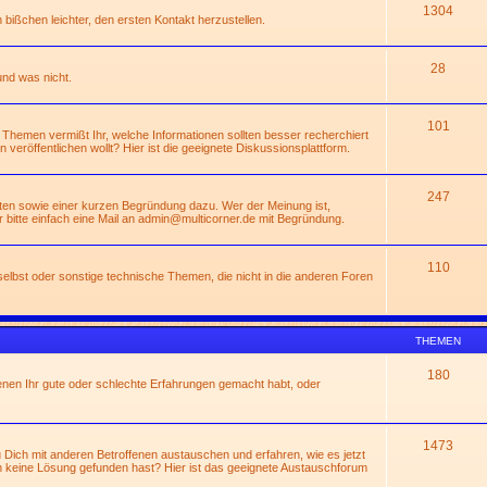
1304
n bißchen leichter, den ersten Kontakt herzustellen.
28
und was nicht.
101
 Themen vermißt Ihr, welche Informationen sollten besser recherchiert
rn veröffentlichen wollt? Hier ist die geeignete Diskussionsplattform.
247
ßten sowie einer kurzen Begründung dazu. Wer der Meinung ist,
 bitte einfach eine Mail an
admin@multicorner.de
mit Begründung.
110
lbst oder sonstige technische Themen, die nicht in die anderen Foren
THEMEN
180
enen Ihr gute oder schlechte Erfahrungen gemacht habt, oder
1473
Dich mit anderen Betroffenen austauschen und erfahren, wie es jetzt
 keine Lösung gefunden hast? Hier ist das geeignete Austauschforum