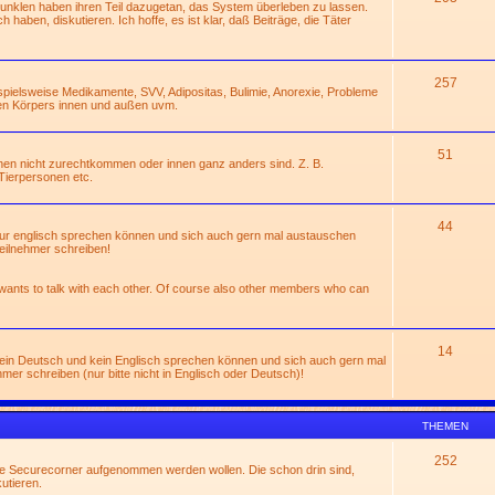
Dunklen haben ihren Teil dazugetan, das System überleben zu lassen.
 haben, diskutieren. Ich hoffe, es ist klar, daß Beiträge, die Täter
257
ispielsweise Medikamente, SVV, Adipositas, Bulimie, Anorexie, Probleme
en Körpers innen und außen uvm.
51
hen nicht zurechtkommen oder innen ganz anders sind. Z. B.
Tierpersonen etc.
44
 nur englisch sprechen können und sich auch gern mal austauschen
eilnehmer schreiben!
 wants to talk with each other. Of course also other members who can
14
 kein Deutsch und kein Englisch sprechen können und sich auch gern mal
r schreiben (nur bitte nicht in Englisch oder Deutsch)!
THEMEN
252
die Securecorner aufgenommen werden wollen. Die schon drin sind,
utieren.