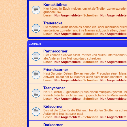
Kontaktbörse
Hier könnt Ihr Euch melden, um lokale Treffen zu verabreden
gründen usw.
Lesen:
Nur Angemeldete
- Schreiben:
Nur Angemeldete
Trauerecke
Die meisten Multis haben es schon ein- oder mehrmals erlebt
um darüber zu reden und ihre Namen aufzuschreiben, damit 
Lesen:
Nur Angemeldete
- Schreiben:
Nur Angemeldete
CORNER
Partnercorner
Hier können sich vor allem Partner von Multis untereinander a
alle Anderen ihre Meinung dazu schreiben.
Lesen:
Nur Angemeldete
- Schreiben:
Nur Angemeldete
Friendscorner
Hast Du unter Deinen Bekannten oder Freunden einen Mensche
Antwort Du auf der Multicorner auch nicht finden konntest - h
Lesen:
Nur Angemeldete
- Schreiben:
Nur Angemeldete
Teenycorner
Bist Du ein(e) Jugendliche(r) aus einem multiplen System und
Natürlich dürfen sich hier auch jugendliche Nicht-Multis meld
Lesen:
Nur Angemeldete
- Schreiben:
Nur Angemeldete
Kidscorner
Das ist die Ecke für die Kleinen. Hier dürfen Große nur schr
Außenkind bist, ist ganz egal.
Lesen:
Nur Angemeldete
- Schreiben:
Nur Angemeldete
Darkcorner