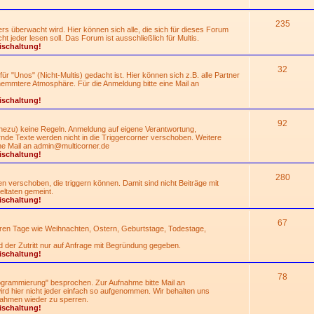
235
rs überwacht wird. Hier können sich alle, die sich für dieses Forum
 jeder lesen soll. Das Forum ist ausschließlich für Multis.
ischaltung!
32
für "Unos" (Nicht-Multis) gedacht ist. Hier können sich z.B. alle Partner
hemmtere Atmosphäre. Für die Anmeldung bitte eine Mail an
ischaltung!
92
nahezu) keine Regeln. Anmeldung auf eigene Verantwortung,
de Texte werden nicht in die Triggercorner verschoben. Weitere
ne Mail an
admin@multicorner.de
ischaltung!
280
 verschoben, die triggern können. Damit sind nicht Beiträge mit
ltaten gemeint.
ischaltung!
67
eren Tage wie Weihnachten, Ostern, Geburtstage, Todestage,
d der Zutritt nur auf Anfrage mit Begründung gegeben.
ischaltung!
78
grammierung" besprochen. Zur Aufnahme bitte Mail an
rd hier nicht jeder einfach so aufgenommen. Wir behalten uns
ahmen wieder zu sperren.
ischaltung!