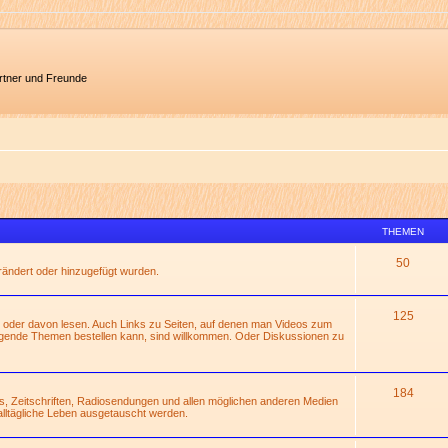
artner und Freunde
THEMEN
50
erändert oder hinzugefügt wurden.
125
 oder davon lesen. Auch Links zu Seiten, auf denen man Videos zum
gende Themen bestellen kann, sind willkommen. Oder Diskussionen zu
184
s, Zeitschriften, Radiosendungen und allen möglichen anderen Medien
alltägliche Leben ausgetauscht werden.