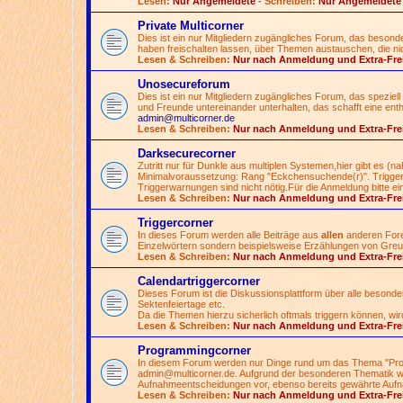
Lesen:
Nur Angemeldete
- Schreiben:
Nur Angemeldete
Private Multicorner
Dies ist ein nur Mitgliedern zugängliches Forum, das besonde
haben freischalten lassen, über Themen austauschen, die nicht
Lesen & Schreiben:
Nur nach Anmeldung und Extra-Fre
Unosecureforum
Dies ist ein nur Mitgliedern zugängliches Forum, das speziell 
und Freunde untereinander unterhalten, das schafft eine ent
admin@multicorner.de
Lesen & Schreiben:
Nur nach Anmeldung und Extra-Fre
Darksecurecorner
Zutritt nur für Dunkle aus multiplen Systemen,hier gibt es (
Minimalvoraussetzung: Rang "Eckchensuchende(r)". Triggern
Triggerwarnungen sind nicht nötig.Für die Anmeldung bitte ei
Lesen & Schreiben:
Nur nach Anmeldung und Extra-Fre
Triggercorner
In dieses Forum werden alle Beiträge aus
allen
anderen Foren
Einzelwörtern sondern beispielsweise Erzählungen von Greue
Lesen & Schreiben:
Nur nach Anmeldung und Extra-Fre
Calendartriggercorner
Dieses Forum ist die Diskussionsplattform über alle besond
Sektenfeiertage etc.
Da die Themen hierzu sicherlich oftmals triggern können, wir
Lesen & Schreiben:
Nur nach Anmeldung und Extra-Fre
Programmingcorner
In diesem Forum werden nur Dinge rund um das Thema "Pro
admin@multicorner.de
. Aufgrund der besonderen Thematik wi
Aufnahmeentscheidungen vor, ebenso bereits gewährte Aufn
Lesen & Schreiben:
Nur nach Anmeldung und Extra-Fre