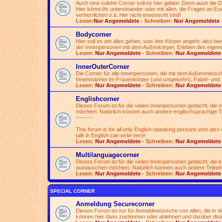
Auch eine solche Corner soll es hier geben. Denn auch die 
Hier könnt Ihr untereinander oder mit allen, die Fragen an Euch
verherrlichen o.ä. hier nicht erwünscht sind!
Lesen:
Nur Angemeldete
- Schreiben:
Nur Angemeldete
Bodycorner
Hier soll es um alles gehen, was den Körper angeht, also be
der Innenpersonen mit dem Außenkörper, Erleben des eigen
Lesen:
Nur Angemeldete
- Schreiben:
Nur Angemeldete
InnerOuterCorner
Die Corner für alle Innenpersonen, die mit dem Außenmensc
Innenmänner im Frauenkörper (und umgekehrt), Fabel- und 
Lesen:
Nur Angemeldete
- Schreiben:
Nur Angemeldete
Englishcorner
Dieses Forum ist für die vielen Innenpersonen gedacht, die
möchten. Natürlich können auch andere englischsprachige T
---------
This forum is for all only English-speaking persons who also
talk in English can write here!
Lesen:
Nur Angemeldete
- Schreiben:
Nur Angemeldete
Multilanguagecorner
Dieses Forum ist für die vielen Innenpersonen gedacht, die
austauschen möchten. Natürlich können auch andere Teilnehme
Lesen:
Nur Angemeldete
- Schreiben:
Nur Angemeldete
SPECIAL CORNER
Anmeldung Securecorner
Dieses Forum ist nur für Anmeldewünsche von allen, die in 
können hier dann zustimmen oder ablehnen und darüber disk