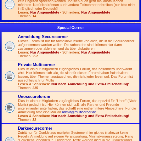
kein Englisch sprechen können und sich auch gern mal austauschen
möchten. Natürlich können auch andere Teilnehmer schreiben (nur bitte nicht
in Englisch oder Deutsch)!
Lesen:
Nur Angemeldete
- Schreiben:
Nur Angemeldete
Themen:
14
Special Corner
Anmeldung Securecorner
Dieses Forum ist nur für Anmeldewünsche von allen, die in die Securecorner
aufgenommen werden wollen. Die schon drin sind, können hier dann
zustimmen oder ablehnen und darüber diskutieren.
Lesen:
Nur Angemeldete
- Schreiben:
Nur Angemeldete
Themen:
252
Private Multicorner
Dies ist ein nur Mitgliedern zugängliches Forum, das besonders überwacht
wird. Hier können sich alle, die sich für dieses Forum haben freischalten
lassen, über Themen austauschen, die nicht jeder lesen soll. Das Forum ist
ausschließlich für Multis.
Lesen & Schreiben:
Nur nach Anmeldung und Extra-Freischaltung!
Themen:
235
Unosecureforum
Dies ist ein nur Mitgliedern zugängliches Forum, das speziell für "Unos" (Nicht-
Multis) gedacht ist. Hier können sich z.B. alle Partner und Freunde
untereinander unterhalten, das schafft eine enthemmtere Atmosphäre. Für die
Anmeldung bitte eine Mail an
admin@multicorner.de
Lesen & Schreiben:
Nur nach Anmeldung und Extra-Freischaltung!
Themen:
32
Darksecurecorner
Zutritt nur für Dunkle aus multiplen Systemen,hier gibt es (nahezu) keine
Regeln. Anmeldung auf eigene Verantwortung, Minimalvoraussetzung: Rang
"Eckchensuchende(r)". Triggernde Texte werden nicht in die Triggercorner