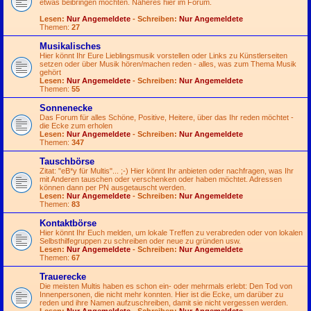
etwas beibringen möchten. Näheres hier im Forum.
Lesen:
Nur Angemeldete
- Schreiben:
Nur Angemeldete
Themen:
27
Musikalisches
Hier könnt Ihr Eure Lieblingsmusik vorstellen oder Links zu Künstlerseiten
setzen oder über Musik hören/machen reden - alles, was zum Thema Musik
gehört
Lesen:
Nur Angemeldete
- Schreiben:
Nur Angemeldete
Themen:
55
Sonnenecke
Das Forum für alles Schöne, Positive, Heitere, über das Ihr reden möchtet -
die Ecke zum erholen
Lesen:
Nur Angemeldete
- Schreiben:
Nur Angemeldete
Themen:
347
Tauschbörse
Zitat: "eB*y für Multis"...
;-)
Hier könnt Ihr anbieten oder nachfragen, was Ihr
mit Anderen tauschen oder verschenken oder haben möchtet. Adressen
können dann per PN ausgetauscht werden.
Lesen:
Nur Angemeldete
- Schreiben:
Nur Angemeldete
Themen:
83
Kontaktbörse
Hier könnt Ihr Euch melden, um lokale Treffen zu verabreden oder von lokalen
Selbsthilfegruppen zu schreiben oder neue zu gründen usw.
Lesen:
Nur Angemeldete
- Schreiben:
Nur Angemeldete
Themen:
67
Trauerecke
Die meisten Multis haben es schon ein- oder mehrmals erlebt: Den Tod von
Innenpersonen, die nicht mehr konnten. Hier ist die Ecke, um darüber zu
reden und ihre Namen aufzuschreiben, damit sie nicht vergessen werden.