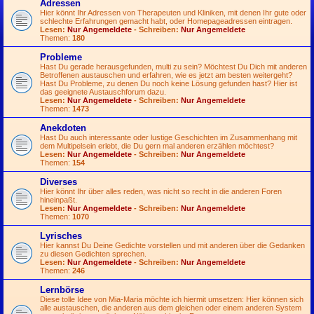
Adressen
Hier könnt Ihr Adressen von Therapeuten und Kliniken, mit denen Ihr gute oder
schlechte Erfahrungen gemacht habt, oder Homepageadressen eintragen.
Lesen:
Nur Angemeldete
- Schreiben:
Nur Angemeldete
Themen:
180
Probleme
Hast Du gerade herausgefunden, multi zu sein? Möchtest Du Dich mit anderen
Betroffenen austauschen und erfahren, wie es jetzt am besten weitergeht?
Hast Du Probleme, zu denen Du noch keine Lösung gefunden hast? Hier ist
das geeignete Austauschforum dazu.
Lesen:
Nur Angemeldete
- Schreiben:
Nur Angemeldete
Themen:
1473
Anekdoten
Hast Du auch interessante oder lustige Geschichten im Zusammenhang mit
dem Multipelsein erlebt, die Du gern mal anderen erzählen möchtest?
Lesen:
Nur Angemeldete
- Schreiben:
Nur Angemeldete
Themen:
154
Diverses
Hier könnt Ihr über alles reden, was nicht so recht in die anderen Foren
hineinpaßt.
Lesen:
Nur Angemeldete
- Schreiben:
Nur Angemeldete
Themen:
1070
Lyrisches
Hier kannst Du Deine Gedichte vorstellen und mit anderen über die Gedanken
zu diesen Gedichten sprechen.
Lesen:
Nur Angemeldete
- Schreiben:
Nur Angemeldete
Themen:
246
Lernbörse
Diese tolle Idee von Mia-Maria möchte ich hiermit umsetzen: Hier können sich
alle austauschen, die anderen aus dem gleichen oder einem anderen System