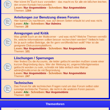
Hier könnt Ihr Euch kurz vorstellen - das macht es für alle ein bißchen leichter,
den ersten Kontakt herzustellen.
Lesen:
Nur Angemeldete
- Schreiben:
Nur Angemeldete
Themen:
1304
Anleitungen zur Benutzung dieses Forums
Hier kannst Du nachlesen, was auf diesen Seiten erlaubt ist und was nicht.
Lesen:
Alle
- Schreiben:
Nur Admins
Themen:
28
Anregungen und Kritik
Was gefällt Euch an der Multicorner - und was nicht? Welche Themen vermißt
Ihr, welche Informationen sollten besser recherchiert werden? Vielleicht habt
Ihr ja auch selbst Beiträge, die Ihr gern veröffentlichen wollt? Hier ist die
geeignete Diskussionsplattform.
Lesen:
Nur Angemeldete
- Schreiben:
Nur Angemeldete
Themen:
101
Löschungen / Sperrungen
Hier findest Du die Accounts, die leider gelöscht werden mußten sowie einer
kurzen Begründung dazu. Wer der Meinung ist, ungerechtfertigterweise
gelöscht worden zu sein, schreibt mir bitte einfach eine Mail an
admin@multicorner.de
mit Begründung.
Lesen:
Nur Angemeldete
- Schreiben:
Nur Angemeldete
Themen:
247
Technisches
Das Forum für alle technischen Fragen rund um das Forum selbst oder
sonstige technische Themen, die nicht in die anderen Foren passen.
Lesen:
Alle
- Schreiben:
Nur Angemeldete
Themen:
110
Themenforen