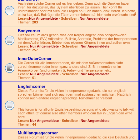
Auch eine solche Corner soll es hier geben. Denn auch die Dunklen haben
ihren Teil dazugetan, das System überleben zu lassen. Hier könnt Ihr
untereinander oder mit allen, die Fragen an Euch haben, diskutieren. Ich hoffe,
es ist klar, daß Beiträge, die Täter verherrlichen o.ä. hier nicht erwünscht sind!
Lesen:
Nur Angemeldete
- Schreiben:
Nur Angemeldete
Themen:
203
Bodycorner
Hier soll es um alles gehen, was den Körper angeht, also beispielsweise
Medikamente, SVV, Adipositas, Bulimie, Anorexie, Probleme der Innenpersonen
mit dem Außenkörper, Erleben des eigenen Körpers innen und außen uvm.
Lesen:
Nur Angemeldete
- Schreiben:
Nur Angemeldete
Themen:
257
InnerOuterCorner
Die Corner für alle Innenpersonen, die mit dem Außenmenschen nicht
zurechtkommen oder innen ganz anders sind. Z. B. Innenmänner im
Frauenkörper (und umgekehrt), Fabel- und Tierpersonen etc.
Lesen:
Nur Angemeldete
- Schreiben:
Nur Angemeldete
Themen:
51
Englishcorner
Dieses Forum ist für die vielen Innenpersonen gedacht, die nur englisch
sprechen können und sich auch gern mal austauschen möchten. Natürlich
können auch andere englischsprachige Teilnehmer schreiben!
---------
This forum is for all only English-speaking persons who also wants to talk with
each other. Of course also other members who can talk in English can write
here!
Lesen:
Nur Angemeldete
- Schreiben:
Nur Angemeldete
Themen:
44
Multilanguagecorner
Dieses Forum ist für die vielen Innenpersonen gedacht, die kein Deutsch und