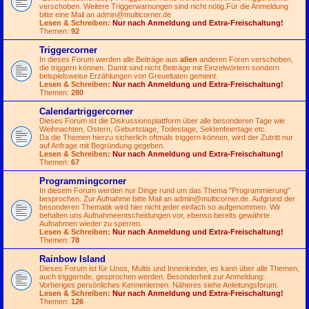
verschoben. Weitere Triggerwarnungen sind nicht nötig.Für die Anmeldung
bitte eine Mail an
admin@multicorner.de
Lesen & Schreiben:
Nur nach Anmeldung und Extra-Freischaltung!
Themen:
92
Triggercorner
In dieses Forum werden alle Beiträge aus
allen
anderen Foren verschoben,
die triggern können. Damit sind nicht Beiträge mit Einzelwörtern sondern
beispielsweise Erzählungen von Greueltaten gemeint.
Lesen & Schreiben:
Nur nach Anmeldung und Extra-Freischaltung!
Themen:
280
Calendartriggercorner
Dieses Forum ist die Diskussionsplattform über alle besonderen Tage wie
Weihnachten, Ostern, Geburtstage, Todestage, Sektenfeiertage etc.
Da die Themen hierzu sicherlich oftmals triggern können, wird der Zutritt nur
auf Anfrage mit Begründung gegeben.
Lesen & Schreiben:
Nur nach Anmeldung und Extra-Freischaltung!
Themen:
67
Programmingcorner
In diesem Forum werden nur Dinge rund um das Thema "Programmierung"
besprochen. Zur Aufnahme bitte Mail an
admin@multicorner.de
. Aufgrund der
besonderen Thematik wird hier nicht jeder einfach so aufgenommen. Wir
behalten uns Aufnahmeentscheidungen vor, ebenso bereits gewährte
Aufnahmen wieder zu sperren.
Lesen & Schreiben:
Nur nach Anmeldung und Extra-Freischaltung!
Themen:
78
Rainbow Island
Dieses Forum ist für Unos, Multis und Innenkinder, es kann über alle Themen,
auch triggernde, gesprochen werden. Besonderheit zur Anmeldung:
Vorheriges persönliches Kennenlernen. Näheres siehe Anleitungsforum.
Lesen & Schreiben:
Nur nach Anmeldung und Extra-Freischaltung!
Themen:
126