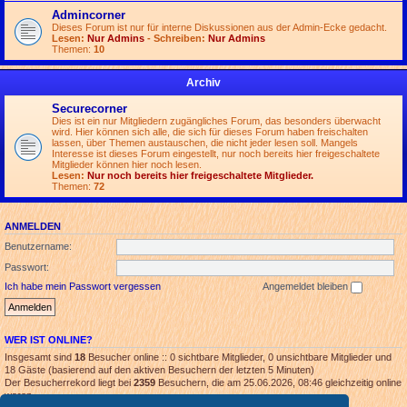
Admincorner
Dieses Forum ist nur für interne Diskussionen aus der Admin-Ecke gedacht.
Lesen:
Nur Admins
- Schreiben:
Nur Admins
Themen:
10
Archiv
Securecorner
Dies ist ein nur Mitgliedern zugängliches Forum, das besonders überwacht
wird. Hier können sich alle, die sich für dieses Forum haben freischalten
lassen, über Themen austauschen, die nicht jeder lesen soll. Mangels
Interesse ist dieses Forum eingestellt, nur noch bereits hier freigeschaltete
Mitglieder können hier noch lesen.
Lesen:
Nur noch bereits hier freigeschaltete Mitglieder.
Themen:
72
ANMELDEN
Benutzername:
Passwort:
Ich habe mein Passwort vergessen
Angemeldet bleiben
WER IST ONLINE?
Insgesamt sind
18
Besucher online :: 0 sichtbare Mitglieder, 0 unsichtbare Mitglieder und
18 Gäste (basierend auf den aktiven Besuchern der letzten 5 Minuten)
Der Besucherrekord liegt bei
2359
Besuchern, die am 25.06.2026, 08:46 gleichzeitig online
waren.