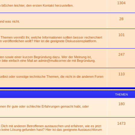
1304
n bißchen leichter, den ersten Kontakt herzustellen.
28
und was nicht.
101
 Themen vermißt Ihr, welche Informationen sollten besser recherchiert
rn veröffentlichen wollt? Hier ist die geeignete Diskussionsplattform.
247
ßten sowie einer kurzen Begründung dazu. Wer der Meinung ist,
 bitte einfach eine Mail an
admin@multicorner.de
mit Begründung.
110
lbst oder sonstige technische Themen, die nicht in die anderen Foren
THEMEN
180
enen Ihr gute oder schlechte Erfahrungen gemacht habt, oder
1473
Dich mit anderen Betroffenen austauschen und erfahren, wie es jetzt
 keine Lösung gefunden hast? Hier ist das geeignete Austauschforum