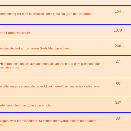
154
mmenhang mit dem Multipelsein erlebt, die Du gern mal anderen
1070
deren Foren hineinpaßt.
246
über die Gedanken zu diesen Gedichten sprechen.
27
 Hier können sich alle austauschen, die anderen aus dem gleichen oder
ier im Forum.
55
 Künstlerseiten setzen oder über Musik hören/machen reden - alles, was
347
 reden möchtet - die Ecke zum erholen
83
hfragen, was Ihr mit Anderen tauschen oder verschenken oder haben
n.