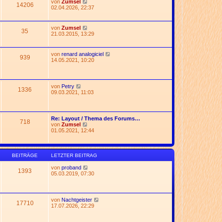
N
von
Zumsel
t
14206
e
e
02.04.2026, 22:37
r
r
u
a
B
e
g
e
s
N
von
Zumsel
i
35
t
e
21.03.2015, 13:29
t
e
u
r
r
e
a
B
s
g
N
von
renard analogiciel
e
939
t
e
14.05.2021, 10:20
i
e
u
t
r
e
r
B
s
a
e
t
g
N
von
Petry
i
1336
e
e
09.03.2021, 11:03
t
r
u
r
B
e
a
e
s
g
i
t
Re: Layout / Thema des Forums…
t
718
e
N
von
Zumsel
r
r
e
01.05.2021, 12:44
a
B
u
g
e
e
i
s
t
t
BEITRÄGE
LETZTER BEITRAG
r
e
a
r
N
von
proband
g
1393
B
e
05.03.2019, 07:30
e
u
i
e
t
s
r
t
N
von
Nachtgeister
a
17710
e
e
17.07.2026, 22:29
g
r
u
B
e
e