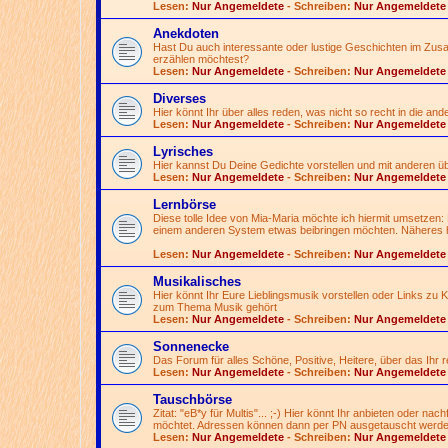
Lesen:
Nur Angemeldete
- Schreiben:
Nur Angemeldete
Anekdoten
Hast Du auch interessante oder lustige Geschichten im Zusa
erzählen möchtest?
Lesen:
Nur Angemeldete
- Schreiben:
Nur Angemeldete
Diverses
Hier könnt Ihr über alles reden, was nicht so recht in die an
Lesen:
Nur Angemeldete
- Schreiben:
Nur Angemeldete
Lyrisches
Hier kannst Du Deine Gedichte vorstellen und mit anderen 
Lesen:
Nur Angemeldete
- Schreiben:
Nur Angemeldete
Lernbörse
Diese tolle Idee von Mia-Maria möchte ich hiermit umsetzen:
einem anderen System etwas beibringen möchten. Näheres h
Lesen:
Nur Angemeldete
- Schreiben:
Nur Angemeldete
Musikalisches
Hier könnt Ihr Eure Lieblingsmusik vorstellen oder Links zu
zum Thema Musik gehört
Lesen:
Nur Angemeldete
- Schreiben:
Nur Angemeldete
Sonnenecke
Das Forum für alles Schöne, Positive, Heitere, über das Ihr
Lesen:
Nur Angemeldete
- Schreiben:
Nur Angemeldete
Tauschbörse
Zitat: "eB*y für Multis"...
;-)
Hier könnt Ihr anbieten oder nac
möchtet. Adressen können dann per PN ausgetauscht werde
Lesen:
Nur Angemeldete
- Schreiben:
Nur Angemeldete