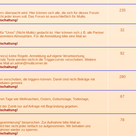
235
rs überwacht wird. Hier können sich alle, die sich für dieses Forum
 jeder lesen soll. Das Forum ist ausschließlich für Multis.
ischaltung!
32
für "Unos" (Nicht-Multis) gedacht ist. Hier können sich z.B. alle Partner
hemmtere Atmosphäre. Für die Anmeldung bitte eine Mail an
ischaltung!
92
nahezu) keine Regeln. Anmeldung auf eigene Verantwortung,
de Texte werden nicht in die Triggercorner verschoben. Weitere
ne Mail an
admin@multicorner.de
ischaltung!
280
 verschoben, die triggern können. Damit sind nicht Beiträge mit
ltaten gemeint.
ischaltung!
67
eren Tage wie Weihnachten, Ostern, Geburtstage, Todestage,
d der Zutritt nur auf Anfrage mit Begründung gegeben.
ischaltung!
78
grammierung" besprochen. Zur Aufnahme bitte Mail an
rd hier nicht jeder einfach so aufgenommen. Wir behalten uns
ahmen wieder zu sperren.
ischaltung!