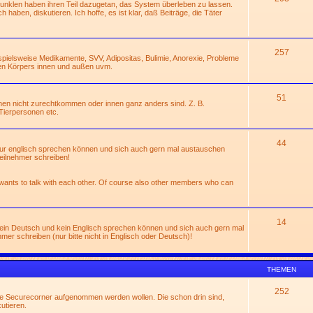
Dunklen haben ihren Teil dazugetan, das System überleben zu lassen.
 haben, diskutieren. Ich hoffe, es ist klar, daß Beiträge, die Täter
257
ispielsweise Medikamente, SVV, Adipositas, Bulimie, Anorexie, Probleme
en Körpers innen und außen uvm.
51
hen nicht zurechtkommen oder innen ganz anders sind. Z. B.
Tierpersonen etc.
44
 nur englisch sprechen können und sich auch gern mal austauschen
eilnehmer schreiben!
 wants to talk with each other. Of course also other members who can
14
 kein Deutsch und kein Englisch sprechen können und sich auch gern mal
r schreiben (nur bitte nicht in Englisch oder Deutsch)!
THEMEN
252
die Securecorner aufgenommen werden wollen. Die schon drin sind,
utieren.