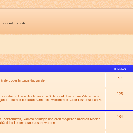
artner und Freunde
THEMEN
50
erändert oder hinzugefügt wurden.
125
 oder davon lesen. Auch Links zu Seiten, auf denen man Videos zum
gende Themen bestellen kann, sind willkommen. Oder Diskussionen zu
184
s, Zeitschriften, Radiosendungen und allen möglichen anderen Medien
alltägliche Leben ausgetauscht werden.