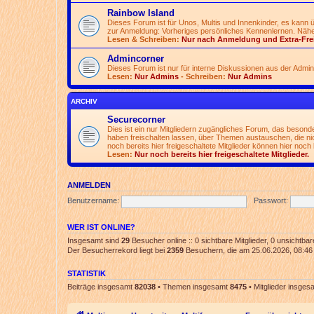
Rainbow Island
Dieses Forum ist für Unos, Multis und Innenkinder, es kann
zur Anmeldung: Vorheriges persönliches Kennenlernen. Nähe
Lesen & Schreiben:
Nur nach Anmeldung und Extra-Fre
Admincorner
Dieses Forum ist nur für interne Diskussionen aus der Admi
Lesen:
Nur Admins
- Schreiben:
Nur Admins
ARCHIV
Securecorner
Dies ist ein nur Mitgliedern zugängliches Forum, das besonde
haben freischalten lassen, über Themen austauschen, die nich
noch bereits hier freigeschaltete Mitglieder können hier noch 
Lesen:
Nur noch bereits hier freigeschaltete Mitglieder.
ANMELDEN
Benutzername:
Passwort:
WER IST ONLINE?
Insgesamt sind
29
Besucher online :: 0 sichtbare Mitglieder, 0 unsichtba
Der Besucherrekord liegt bei
2359
Besuchern, die am 25.06.2026, 08:46 g
STATISTIK
Beiträge insgesamt
82038
• Themen insgesamt
8475
• Mitglieder insge