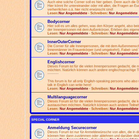
Auch eine solche Corner soll es hier geben. Denn auch die 
Hier könnt Ihr untereinander oder mit allen, die Fragen an Euch
verherrlichen o.ä. hier nicht erwünscht sind!
Lesen:
Nur Angemeldete
- Schreiben:
Nur Angemeldete
Bodycorner
Hier soll es um alles gehen, was den Körper angeht, also be
der Innenpersonen mit dem Außenkörper, Erleben des eigen
Lesen:
Nur Angemeldete
- Schreiben:
Nur Angemeldete
InnerOuterCorner
Die Corner für alle Innenpersonen, die mit dem Außenmensc
Innenmänner im Frauenkörper (und umgekehrt), Fabel- und 
Lesen:
Nur Angemeldete
- Schreiben:
Nur Angemeldete
Englishcorner
Dieses Forum ist für die vielen Innenpersonen gedacht, die
möchten. Natürlich können auch andere englischsprachige T
---------
This forum is for all only English-speaking persons who also
talk in English can write here!
Lesen:
Nur Angemeldete
- Schreiben:
Nur Angemeldete
Multilanguagecorner
Dieses Forum ist für die vielen Innenpersonen gedacht, die
austauschen möchten. Natürlich können auch andere Teilnehme
Lesen:
Nur Angemeldete
- Schreiben:
Nur Angemeldete
SPECIAL CORNER
Anmeldung Securecorner
Dieses Forum ist nur für Anmeldewünsche von allen, die in 
können hier dann zustimmen oder ablehnen und darüber disk