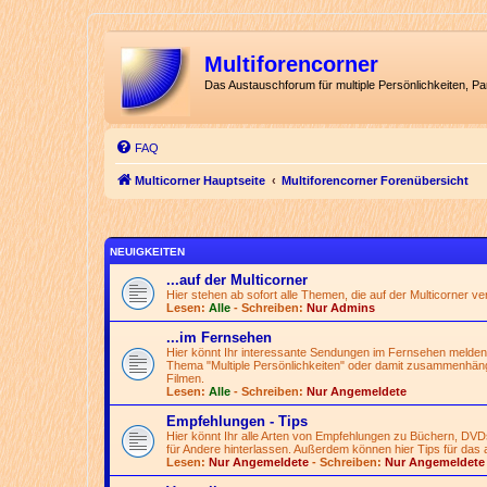
Multiforencorner
Das Austauschforum für multiple Persönlichkeiten, P
FAQ
Multicorner Hauptseite
Multiforencorner Forenübersicht
NEUIGKEITEN
...auf der Multicorner
Hier stehen ab sofort alle Themen, die auf der Multicorner v
Lesen:
Alle
- Schreiben:
Nur Admins
...im Fernsehen
Hier könnt Ihr interessante Sendungen im Fernsehen melden
Thema "Multiple Persönlichkeiten" oder damit zusammenhän
Filmen.
Lesen:
Alle
- Schreiben:
Nur Angemeldete
Empfehlungen - Tips
Hier könnt Ihr alle Arten von Empfehlungen zu Büchern, DVD
für Andere hinterlassen. Außerdem können hier Tips für das 
Lesen:
Nur Angemeldete
- Schreiben:
Nur Angemeldete