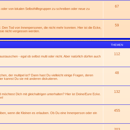
67
 oder von lokalen Selbsthilfegruppen zu schreiben oder neue zu
59
: Den Tod von Innenpersonen, die nicht mehr konnten. Hier ist die Ecke,
sie nicht vergessen werden.
THEMEN
112
ustauschen - egal ob selbst multi oder nicht. Aber natürlich dürfen auch
48
n, der multipel ist? Dann hast Du vielleicht einige Fragen, deren
ier kannst Du sie mit anderen diskutieren.
132
 möchtest Dich mit gleichaltrigen unterhalten? Hier ist Deine/Eure Ecke.
en!
455
eiben, wenn die Kleinen es erlauben. Ob Du eine Innenperson oder ein
203