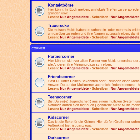
Kontaktbörse
Hier könnt Ihr Euch melden, um lokale Treffen zu verabreden
gründen usw.
Lesen:
Nur Angemeldete
- Schreiben:
Nur Angemeldete
Trauerecke
Die meisten Multis haben es schon ein- oder mehrmals erlebt
um darüber zu reden und ihre Namen aufzuschreiben, damit 
Lesen:
Nur Angemeldete
- Schreiben:
Nur Angemeldete
CORNER
Partnercorner
Hier können sich vor allem Partner von Multis untereinander a
alle Anderen ihre Meinung dazu schreiben.
Lesen:
Nur Angemeldete
- Schreiben:
Nur Angemeldete
Friendscorner
Hast Du unter Deinen Bekannten oder Freunden einen Mensche
Antwort Du auf der Multicorner auch nicht finden konntest - h
Lesen:
Nur Angemeldete
- Schreiben:
Nur Angemeldete
Teenycorner
Bist Du ein(e) Jugendliche(r) aus einem multiplen System und
Natürlich dürfen sich hier auch jugendliche Nicht-Multis meld
Lesen:
Nur Angemeldete
- Schreiben:
Nur Angemeldete
Kidscorner
Das ist die Ecke für die Kleinen. Hier dürfen Große nur schr
Außenkind bist, ist ganz egal.
Lesen:
Nur Angemeldete
- Schreiben:
Nur Angemeldete
Darkcorner