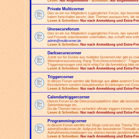
Lesen:
Nur Angemeldete
- Schreiben:
Nur Angemeldete
Private Multicorner
Dies ist ein nur Mitgliedern zugängliches Forum, das besonde
haben freischalten lassen, über Themen austauschen, die nicht
Lesen & Schreiben:
Nur nach Anmeldung und Extra-Fre
Unosecureforum
Dies ist ein nur Mitgliedern zugängliches Forum, das speziell 
und Freunde untereinander unterhalten, das schafft eine ent
admin@multicorner.de
Lesen & Schreiben:
Nur nach Anmeldung und Extra-Fre
Darksecurecorner
Zutritt nur für Dunkle aus multiplen Systemen,hier gibt es (
Minimalvoraussetzung: Rang "Eckchensuchende(r)". Triggern
Triggerwarnungen sind nicht nötig.Für die Anmeldung bitte ei
Lesen & Schreiben:
Nur nach Anmeldung und Extra-Fre
Triggercorner
In dieses Forum werden alle Beiträge aus
allen
anderen Foren
Einzelwörtern sondern beispielsweise Erzählungen von Greue
Lesen & Schreiben:
Nur nach Anmeldung und Extra-Fre
Calendartriggercorner
Dieses Forum ist die Diskussionsplattform über alle besond
Sektenfeiertage etc.
Da die Themen hierzu sicherlich oftmals triggern können, wir
Lesen & Schreiben:
Nur nach Anmeldung und Extra-Fre
Programmingcorner
In diesem Forum werden nur Dinge rund um das Thema "Pro
admin@multicorner.de
. Aufgrund der besonderen Thematik wi
Aufnahmeentscheidungen vor, ebenso bereits gewährte Aufn
Lesen & Schreiben:
Nur nach Anmeldung und Extra-Fre