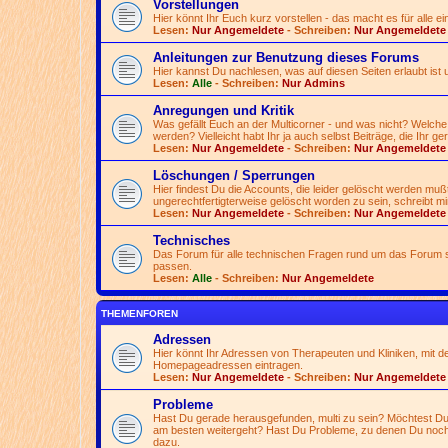
Vorstellungen
Hier könnt Ihr Euch kurz vorstellen - das macht es für alle ei
Lesen:
Nur Angemeldete
- Schreiben:
Nur Angemeldete
Anleitungen zur Benutzung dieses Forums
Hier kannst Du nachlesen, was auf diesen Seiten erlaubt ist 
Lesen:
Alle
- Schreiben:
Nur Admins
Anregungen und Kritik
Was gefällt Euch an der Multicorner - und was nicht? Welche
werden? Vielleicht habt Ihr ja auch selbst Beiträge, die Ihr ge
Lesen:
Nur Angemeldete
- Schreiben:
Nur Angemeldete
Löschungen / Sperrungen
Hier findest Du die Accounts, die leider gelöscht werden mu
ungerechtfertigterweise gelöscht worden zu sein, schreibt mir
Lesen:
Nur Angemeldete
- Schreiben:
Nur Angemeldete
Technisches
Das Forum für alle technischen Fragen rund um das Forum se
passen.
Lesen:
Alle
- Schreiben:
Nur Angemeldete
THEMENFOREN
Adressen
Hier könnt Ihr Adressen von Therapeuten und Kliniken, mit d
Homepageadressen eintragen.
Lesen:
Nur Angemeldete
- Schreiben:
Nur Angemeldete
Probleme
Hast Du gerade herausgefunden, multi zu sein? Möchtest Du 
am besten weitergeht? Hast Du Probleme, zu denen Du noch
dazu.