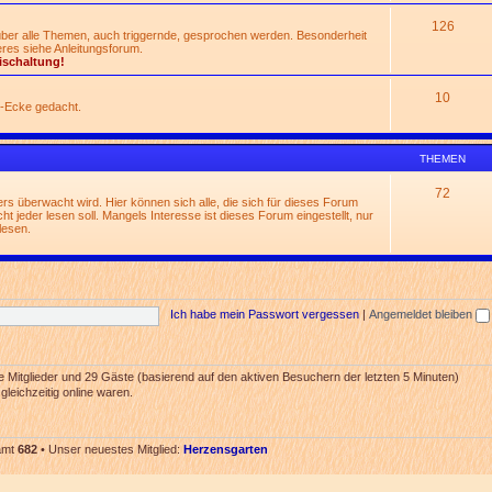
126
 über alle Themen, auch triggernde, gesprochen werden. Besonderheit
res siehe Anleitungsforum.
ischaltung!
10
n-Ecke gedacht.
THEMEN
72
rs überwacht wird. Hier können sich alle, die sich für dieses Forum
t jeder lesen soll. Mangels Interesse ist dieses Forum eingestellt, nur
lesen.
Ich habe mein Passwort vergessen
|
Angemeldet bleiben
re Mitglieder und 29 Gäste (basierend auf den aktiven Besuchern der letzten 5 Minuten)
leichzeitig online waren.
samt
682
• Unser neuestes Mitglied:
Herzensgarten