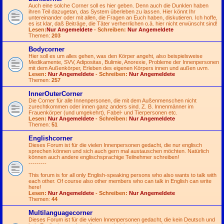
Auch eine solche Corner soll es hier geben. Denn auch die Dunklen haben
ihren Teil dazugetan, das System überleben zu lassen. Hier könnt Ihr
untereinander oder mit allen, die Fragen an Euch haben, diskutieren. Ich hoffe,
es ist klar, daß Beiträge, die Täter verherrlichen o.ä. hier nicht erwünscht sind!
Lesen:
Nur Angemeldete
- Schreiben:
Nur Angemeldete
Themen:
203
Bodycorner
Hier soll es um alles gehen, was den Körper angeht, also beispielsweise
Medikamente, SVV, Adipositas, Bulimie, Anorexie, Probleme der Innenpersonen
mit dem Außenkörper, Erleben des eigenen Körpers innen und außen uvm.
Lesen:
Nur Angemeldete
- Schreiben:
Nur Angemeldete
Themen:
257
InnerOuterCorner
Die Corner für alle Innenpersonen, die mit dem Außenmenschen nicht
zurechtkommen oder innen ganz anders sind. Z. B. Innenmänner im
Frauenkörper (und umgekehrt), Fabel- und Tierpersonen etc.
Lesen:
Nur Angemeldete
- Schreiben:
Nur Angemeldete
Themen:
51
Englishcorner
Dieses Forum ist für die vielen Innenpersonen gedacht, die nur englisch
sprechen können und sich auch gern mal austauschen möchten. Natürlich
können auch andere englischsprachige Teilnehmer schreiben!
---------
This forum is for all only English-speaking persons who also wants to talk with
each other. Of course also other members who can talk in English can write
here!
Lesen:
Nur Angemeldete
- Schreiben:
Nur Angemeldete
Themen:
44
Multilanguagecorner
Dieses Forum ist für die vielen Innenpersonen gedacht, die kein Deutsch und