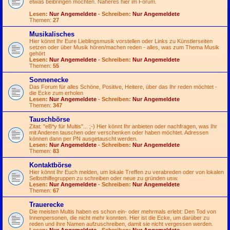
etwas beibringen möchten. Näheres hier im Forum.
Lesen:
Nur Angemeldete
- Schreiben:
Nur Angemeldete
Themen:
27
Musikalisches
Hier könnt Ihr Eure Lieblingsmusik vorstellen oder Links zu Künstlerseiten
setzen oder über Musik hören/machen reden - alles, was zum Thema Musik
gehört
Lesen:
Nur Angemeldete
- Schreiben:
Nur Angemeldete
Themen:
55
Sonnenecke
Das Forum für alles Schöne, Positive, Heitere, über das Ihr reden möchtet -
die Ecke zum erholen
Lesen:
Nur Angemeldete
- Schreiben:
Nur Angemeldete
Themen:
347
Tauschbörse
Zitat: "eB*y für Multis"...
;-)
Hier könnt Ihr anbieten oder nachfragen, was Ihr
mit Anderen tauschen oder verschenken oder haben möchtet. Adressen
können dann per PN ausgetauscht werden.
Lesen:
Nur Angemeldete
- Schreiben:
Nur Angemeldete
Themen:
83
Kontaktbörse
Hier könnt Ihr Euch melden, um lokale Treffen zu verabreden oder von lokalen
Selbsthilfegruppen zu schreiben oder neue zu gründen usw.
Lesen:
Nur Angemeldete
- Schreiben:
Nur Angemeldete
Themen:
67
Trauerecke
Die meisten Multis haben es schon ein- oder mehrmals erlebt: Den Tod von
Innenpersonen, die nicht mehr konnten. Hier ist die Ecke, um darüber zu
reden und ihre Namen aufzuschreiben, damit sie nicht vergessen werden.