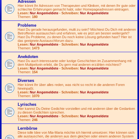
Adressen
Hier könnt Ihr Adressen von Therapeuten und Kliniken, mit denen Ihr gute oder
schlechte Erfahrungen gemacht habt, oder Homepageadressen eintragen.
Lesen:
Nur Angemeldete
- Schreiben:
Nur Angemeldete
Themen:
180
Probleme
Hast Du gerade herausgefunden, multi zu sein? Möchtest Du Dich mit anderen
Betroffenen austauschen und erfahren, wie es jetzt am besten weitergeht?
Hast Du Probleme, zu denen Du noch keine Lösung gefunden hast? Hier ist
das geeignete Austauschforum dazu.
Lesen:
Nur Angemeldete
- Schreiben:
Nur Angemeldete
Themen:
1473
Anekdoten
Hast Du auch interessante oder lustige Geschichten im Zusammenhang mit
dem Multipelsein erlebt, die Du gern mal anderen erzählen möchtest?
Lesen:
Nur Angemeldete
- Schreiben:
Nur Angemeldete
Themen:
154
Diverses
Hier könnt Ihr über alles reden, was nicht so recht in die anderen Foren
hineinpaßt.
Lesen:
Nur Angemeldete
- Schreiben:
Nur Angemeldete
Themen:
1070
Lyrisches
Hier kannst Du Deine Gedichte vorstellen und mit anderen über die Gedanken
zu diesen Gedichten sprechen.
Lesen:
Nur Angemeldete
- Schreiben:
Nur Angemeldete
Themen:
246
Lernbörse
Diese tolle Idee von Mia-Maria möchte ich hiermit umsetzen: Hier können sich
alle austauschen, die anderen aus dem gleichen oder einem anderen System