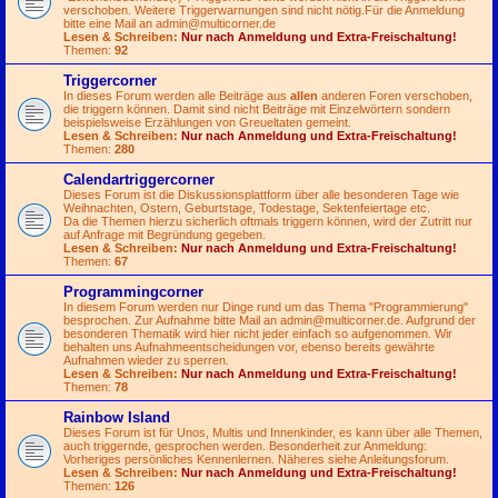
verschoben. Weitere Triggerwarnungen sind nicht nötig.Für die Anmeldung
bitte eine Mail an
admin@multicorner.de
Lesen & Schreiben:
Nur nach Anmeldung und Extra-Freischaltung!
Themen:
92
Triggercorner
In dieses Forum werden alle Beiträge aus
allen
anderen Foren verschoben,
die triggern können. Damit sind nicht Beiträge mit Einzelwörtern sondern
beispielsweise Erzählungen von Greueltaten gemeint.
Lesen & Schreiben:
Nur nach Anmeldung und Extra-Freischaltung!
Themen:
280
Calendartriggercorner
Dieses Forum ist die Diskussionsplattform über alle besonderen Tage wie
Weihnachten, Ostern, Geburtstage, Todestage, Sektenfeiertage etc.
Da die Themen hierzu sicherlich oftmals triggern können, wird der Zutritt nur
auf Anfrage mit Begründung gegeben.
Lesen & Schreiben:
Nur nach Anmeldung und Extra-Freischaltung!
Themen:
67
Programmingcorner
In diesem Forum werden nur Dinge rund um das Thema "Programmierung"
besprochen. Zur Aufnahme bitte Mail an
admin@multicorner.de
. Aufgrund der
besonderen Thematik wird hier nicht jeder einfach so aufgenommen. Wir
behalten uns Aufnahmeentscheidungen vor, ebenso bereits gewährte
Aufnahmen wieder zu sperren.
Lesen & Schreiben:
Nur nach Anmeldung und Extra-Freischaltung!
Themen:
78
Rainbow Island
Dieses Forum ist für Unos, Multis und Innenkinder, es kann über alle Themen,
auch triggernde, gesprochen werden. Besonderheit zur Anmeldung:
Vorheriges persönliches Kennenlernen. Näheres siehe Anleitungsforum.
Lesen & Schreiben:
Nur nach Anmeldung und Extra-Freischaltung!
Themen:
126