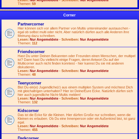
Lesen:
Nur Angemeldete
- Schreiben:
Nur Angemeldete
Themen:
59
Corner
Partnercorner
Hier können sich vor allem Partner von Multis untereinander austauschen -
egal ob selbst multi oder nicht. Aber natürlich dürfen auch alle Anderen ihre
Meinung dazu schreiben.
Lesen:
Nur Angemeldete
- Schreiben:
Nur Angemeldete
Themen:
112
Friendscorner
Hast Du unter Deinen Bekannten oder Freunden einen Menschen, der multipel
ist? Dann hast Du vielleicht einige Fragen, deren Antwort Du auf der
Multicorner auch nicht finden konntest - hier kannst Du sie mit anderen
diskutieren.
Lesen:
Nur Angemeldete
- Schreiben:
Nur Angemeldete
Themen:
48
Teenycorner
Bist Du ein(e) Jugendliche(r) aus einem multiplen System und möchtest Dich
mit gleichaltrigen unterhalten? Hier ist Deine/Eure Ecke. Natürlich dürfen sich
hier auch jugendliche Nicht-Multis melden!
Lesen:
Nur Angemeldete
- Schreiben:
Nur Angemeldete
Themen:
132
Kidscorner
Das ist die Ecke für die Kleinen. Hier dürfen Große nur schreiben, wenn die
Kleinen es erlauben. Ob Du eine Innenperson oder ein Außenkind bist, ist ganz
egal.
Lesen:
Nur Angemeldete
- Schreiben:
Nur Angemeldete
Themen:
455
Darkcorner