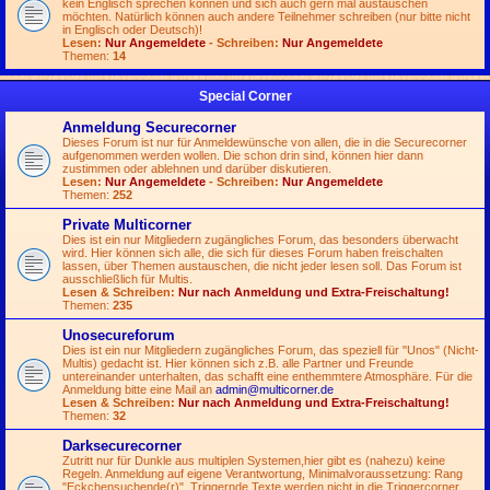
kein Englisch sprechen können und sich auch gern mal austauschen
möchten. Natürlich können auch andere Teilnehmer schreiben (nur bitte nicht
in Englisch oder Deutsch)!
Lesen:
Nur Angemeldete
- Schreiben:
Nur Angemeldete
Themen:
14
Special Corner
Anmeldung Securecorner
Dieses Forum ist nur für Anmeldewünsche von allen, die in die Securecorner
aufgenommen werden wollen. Die schon drin sind, können hier dann
zustimmen oder ablehnen und darüber diskutieren.
Lesen:
Nur Angemeldete
- Schreiben:
Nur Angemeldete
Themen:
252
Private Multicorner
Dies ist ein nur Mitgliedern zugängliches Forum, das besonders überwacht
wird. Hier können sich alle, die sich für dieses Forum haben freischalten
lassen, über Themen austauschen, die nicht jeder lesen soll. Das Forum ist
ausschließlich für Multis.
Lesen & Schreiben:
Nur nach Anmeldung und Extra-Freischaltung!
Themen:
235
Unosecureforum
Dies ist ein nur Mitgliedern zugängliches Forum, das speziell für "Unos" (Nicht-
Multis) gedacht ist. Hier können sich z.B. alle Partner und Freunde
untereinander unterhalten, das schafft eine enthemmtere Atmosphäre. Für die
Anmeldung bitte eine Mail an
admin@multicorner.de
Lesen & Schreiben:
Nur nach Anmeldung und Extra-Freischaltung!
Themen:
32
Darksecurecorner
Zutritt nur für Dunkle aus multiplen Systemen,hier gibt es (nahezu) keine
Regeln. Anmeldung auf eigene Verantwortung, Minimalvoraussetzung: Rang
"Eckchensuchende(r)". Triggernde Texte werden nicht in die Triggercorner