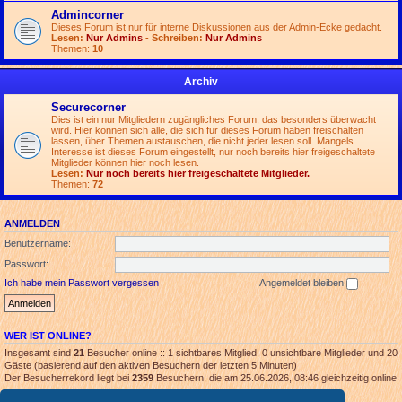
Admincorner
Dieses Forum ist nur für interne Diskussionen aus der Admin-Ecke gedacht.
Lesen:
Nur Admins
- Schreiben:
Nur Admins
Themen:
10
Archiv
Securecorner
Dies ist ein nur Mitgliedern zugängliches Forum, das besonders überwacht
wird. Hier können sich alle, die sich für dieses Forum haben freischalten
lassen, über Themen austauschen, die nicht jeder lesen soll. Mangels
Interesse ist dieses Forum eingestellt, nur noch bereits hier freigeschaltete
Mitglieder können hier noch lesen.
Lesen:
Nur noch bereits hier freigeschaltete Mitglieder.
Themen:
72
ANMELDEN
Benutzername:
Passwort:
Ich habe mein Passwort vergessen
Angemeldet bleiben
WER IST ONLINE?
Insgesamt sind
21
Besucher online :: 1 sichtbares Mitglied, 0 unsichtbare Mitglieder und 20
Gäste (basierend auf den aktiven Besuchern der letzten 5 Minuten)
Der Besucherrekord liegt bei
2359
Besuchern, die am 25.06.2026, 08:46 gleichzeitig online
waren.