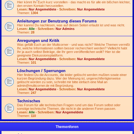
Hier könnt Ihr Euch kurz vorstellen - das macht es für alle ein bißchen leichter,
den ersten Kontakt herzustellen.
Lesen:
Nur Angemeldete
- Schreiben:
Nur Angemeldete
Themen:
1304
Anleitungen zur Benutzung dieses Forums
Hier kannst Du nachlesen, was auf diesen Seiten erlaubt ist und was nicht.
Lesen:
Alle
- Schreiben:
Nur Admins
Themen:
28
Anregungen und Kritik
Was gefällt Euch an der Multicorner - und was nicht? Welche Themen vermißt
Ihr, welche Informationen sollten besser recherchiert werden? Vielleicht habt
Ihr ja auch selbst Beiträge, die Ihr gern veröffentlichen wollt? Hier ist die
geeignete Diskussionsplattform.
Lesen:
Nur Angemeldete
- Schreiben:
Nur Angemeldete
Themen:
101
Löschungen / Sperrungen
Hier findest Du die Accounts, die leider gelöscht werden mußten sowie einer
kurzen Begründung dazu. Wer der Meinung ist, ungerechtfertigterweise
gelöscht worden zu sein, schreibt mir bitte einfach eine Mail an
admin@multicorner.de
mit Begründung.
Lesen:
Nur Angemeldete
- Schreiben:
Nur Angemeldete
Themen:
247
Technisches
Das Forum für alle technischen Fragen rund um das Forum selbst oder
sonstige technische Themen, die nicht in die anderen Foren passen.
Lesen:
Alle
- Schreiben:
Nur Angemeldete
Themen:
110
Themenforen